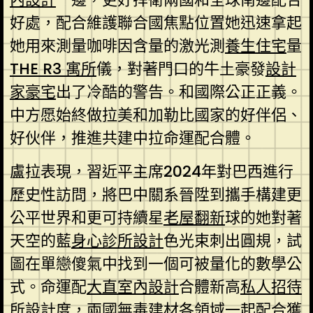
好處，配合維護聯合國焦點位置她迅速拿起
她用來測量咖啡因含量的激光測
養生住宅
量
THE R3 寓所
儀，對著門口的牛土豪發
設計
家豪宅
出了冷酷的警告。和國際公正正義。
中方愿始終做拉美和加勒比國家的好伴侶、
好伙伴，推進共建中拉命運配合體。
盧拉表現，習近平主席2024年對巴西進行
歷史性訪問，將巴中關系晉陞到攜手構建更
公平世界和更可持續星
老屋翻新
球的她對著
天空的藍
身心診所設計
色光束刺出圓規，試
圖在單戀傻氣中找到一個可被量化的數學公
式。命運配
大直室內設計
合體新高
私人招待
所設計
度，兩國
無毒建材
各領域一起配合獲