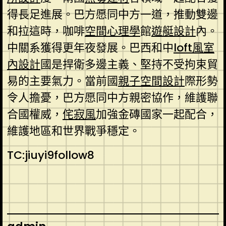
得長足進展。巴方愿同中方一道，推動雙邊
和拉這時，咖啡
空間心理學
館
遊艇設計
內。
中關系獲得更年夜發展。巴西和中
loft風室
內設計
國是捍衛多邊主義、堅持不受拘束貿
易的主要氣力。當前國
親子空間設計
際形勢
令人擔憂，巴方愿同中方親密協作，維護聯
合國權威，
侘寂風
加強金磚國家一起配合，
維護地區和世界戰爭穩定。
TC:jiuyi9follow8