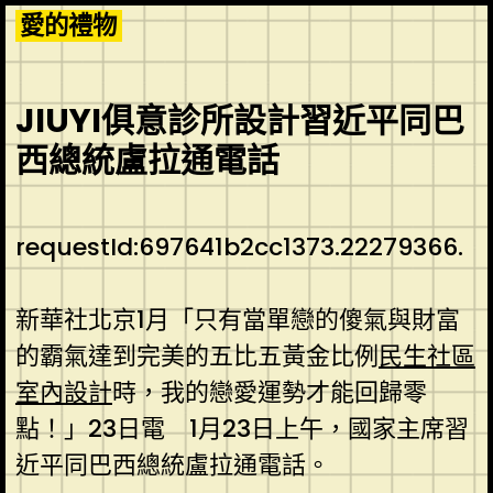
Skip
愛的禮物
to
content
JIUYI俱意診所設計習近平同巴
西總統盧拉通電話
requestId:697641b2cc1373.22279366.
新華社北京1月「只有當單戀的傻氣與財富
的霸氣達到完美的五比五黃金比例
民生社區
室內設計
時，我的戀愛運勢才能回歸零
點！」23日電 1月23日上午，國家主席習
近平同巴西總統盧拉通電話。