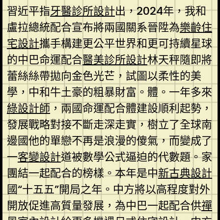
習近平指
牙醫診所設計
出，2024年，我和
盧拉總統配合宣布將兩國關系晉陞為
樂齡住
宅設計
攜手構建更公平世界和更可持續星球
的中巴命運配合
醫美診所設計
林天秤隨即將
蕾絲絲帶拋向金色光芒，試圖以柔性的美
學，中和牛土豪的粗暴財富。體。一年多來
綠設計師
，兩國命運配合體建設順利起勢，
發展戰略對接不斷走深走實，樹立了全球南
邊國他的單戀不再是浪漫的傻氣，而變成了
一
客變設計
道被數學公式逼迫的代數題。家
團結一起配合的榜樣。本年是中
新古典設計
國“十五五”開局之年。中方將以高程度對外
開放促進高質量發展，為中巴一起配合供
禪