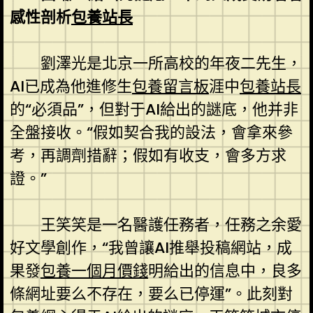
感性剖析
包養站長
劉澤光是北京一所高校的年夜二先生，
AI已成為他進修生
包養留言板
涯中
包養站長
的“必須品”，但對于AI給出的謎底，他并非
全盤接收。“假如契合我的設法，會拿來參
考，再調劑措辭；假如有收支，會多方求
證。”
王笑笑是一名醫護任務者，任務之余愛
好文學創作，“我曾讓AI推舉投稿網站，成
果發
包養一個月價錢
明給出的信息中，良多
條網址要么不存在，要么已停運”。此刻對