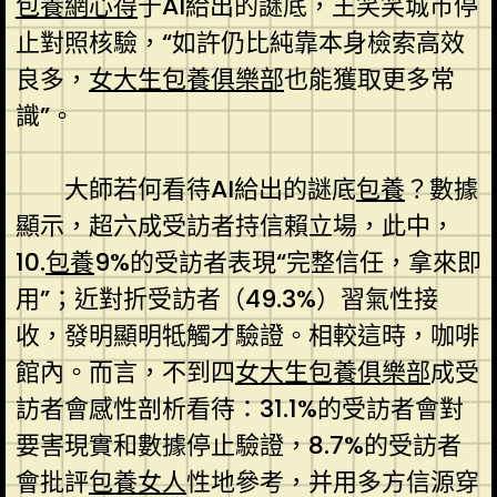
包養網心得
于AI給出的謎底，王笑笑城市停
止對照核驗，“如許仍比純靠本身檢索高效
良多，
女大生包養俱樂部
也能獲取更多常
識”。
大師若何看待AI給出的謎底
包養
？數據
顯示，超六成受訪者持信賴立場，此中，
10.
包養
9%的受訪者表現“完整信任，拿來即
用”；近對折受訪者（49.3%）習氣性接
收，發明顯明牴觸才驗證。相較這時，咖啡
館內。而言，不到四
女大生包養俱樂部
成受
訪者會感性剖析看待：31.1%的受訪者會對
要害現實和數據停止驗證，8.7%的受訪者
會批評
包養女人
性地參考，并用多方信源穿