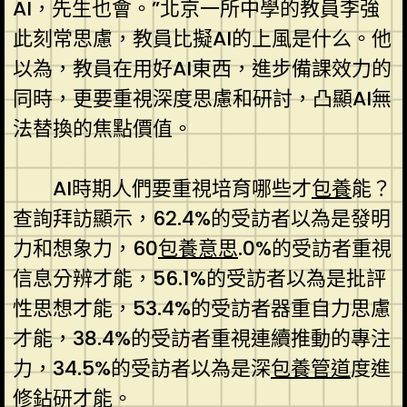
AI，先生也會。”北京一所中學的教員李強
此刻常思慮，教員比擬AI的上風是什么。他
以為，教員在用好AI東西，進步備課效力的
同時，更要重視深度思慮和研討，凸顯AI無
法替換的焦點價值。
AI時期人們要重視培育哪些才
包養
能？
查詢拜訪顯示，62.4%的受訪者以為是發明
力和想象力，60
包養意思
.0%的受訪者重視
信息分辨才能，56.1%的受訪者以為是批評
性思想才能，53.4%的受訪者器重自力思慮
才能，38.4%的受訪者重視連續推動的專注
力，34.5%的受訪者以為是深
包養管道
度進
修鉆研才能。