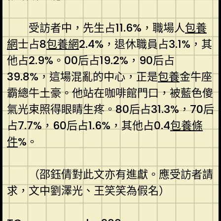
受訪者中，先生占11.6%，職場人
包養
網
士占8
包養網
2.4%，退休職員占3.1%，其
他占2.9%。00后占19.2%，90后占
39.8%，這場混亂的中心，正是
包養
金牛座
霸總牛土豪。他站在咖啡館門口，被藍色傻
氣光束照得眼睛生疼。80后占31.3%，70后
占7.7%，60后占1.6%，其他占0.4
包養條
件
%。
（邵鈺倩對此文亦有進獻。應受訪者請
求，文中劉澤光、王笑笑為假名）