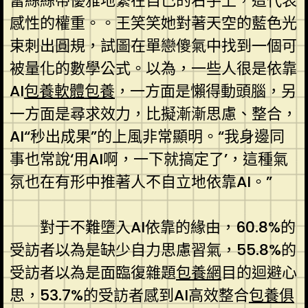
蕾絲絲帶優雅地繫在自己的右手上，這代表
感性的權重。。王笑笑她對著天空的藍色光
束刺出圓規，試圖在單戀傻氣中找到一個可
被量化的數學公式。以為，一些人很是依靠
AI
包養軟體
包養
，一方面是懶得動頭腦，另
一方面是尋求效力，比擬漸漸思慮、整合，
AI“秒出成果”的上風非常顯明。“我身邊同
事也常說‘用AI啊，一下就搞定了’，這種氣
氛也在有形中推著人不自立地依靠AI。”
對于不難墮入AI依靠的緣由，60.8%的
受訪者以為是缺少自力思慮習氣，55.8%的
受訪者以為是面臨復雜題
包養網
目的迴避心
思，53.7%的受訪者感到AI高效整合
包養俱