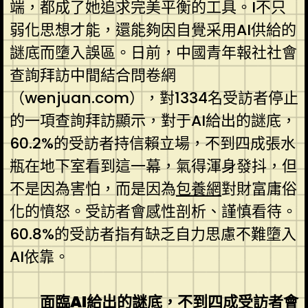
端，都成了她追求完美平衡的工具。I不只
弱化思想才能，還能夠因自覺采用AI供給的
謎底而墮入誤區。日前，中國青年報社社會
查詢拜訪中間結合問卷網
（wenjuan.com），對1334名受訪者停止
的一項查詢拜訪顯示，對于AI給出的謎底，
60.2%的受訪者持信賴立場，不到四成張水
瓶在地下室看到這一幕，氣得渾身發抖，但
不是因為害怕，而是因為
包養網
對財富庸俗
化的憤怒。受訪者會感性剖析、謹慎看待。
60.8%的受訪者指有缺乏自力思慮不難墮入
AI依靠。
面臨AI給出的謎底，不到四成受訪者會