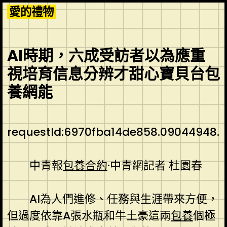
Skip
愛的禮物
to
content
AI時期，六成受訪者以為應重
視培育信息分辨才甜心寶貝台包
養網能
requestId:6970fba14de858.09044948.
中青報
包養合約
·中青網記者 杜園春
AI為人們進修、任務與生涯帶來方便，
但過度依靠A張水瓶和牛土豪這兩
包養
個極