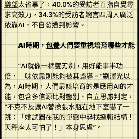
樂部
太省事了，40.0%的受訪者直指自覺尋
求高效力，34.3%的受訪者婉言四周人廣泛
依靠AI，不自發遭到影響。
AI時期，
包養
人們要重視培育哪些才能
“AI就像一柄雙刃劍，用好能事半功
倍，一味依靠則能夠被其誤導。”劉澤光以
為，AI時期，人們最該培育的是應用AI的才
能，包含多信源比對鑒別、自立思慮判定，
“不克不及讓AI替換張水瓶在地下室嚇了一
跳：「她試圖在我的單戀中尋找邏輯結構！
天秤座太可怕了！」本身思慮”。