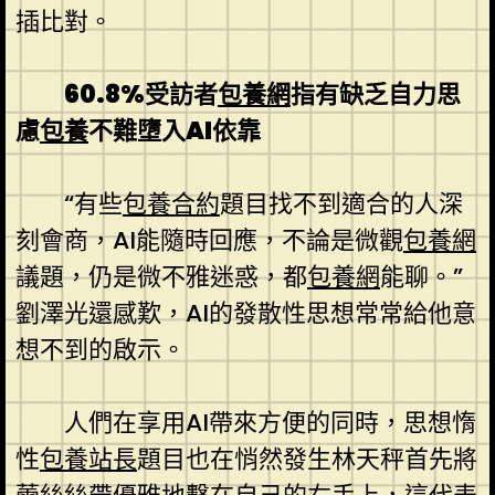
插比對。
60.8%受訪者
包養網
指有缺乏自力思
慮
包養
不難墮入AI依靠
“有些
包養合約
題目找不到適合的人深
刻會商，AI能隨時回應，不論是微觀
包養網
議題，仍是微不雅迷惑，都
包養網
能聊。”
劉澤光還感歎，AI的發散性思想常常給他意
想不到的啟示。
人們在享用AI帶來方便的同時，思想惰
性
包養站長
題目也在悄然發生林天秤首先將