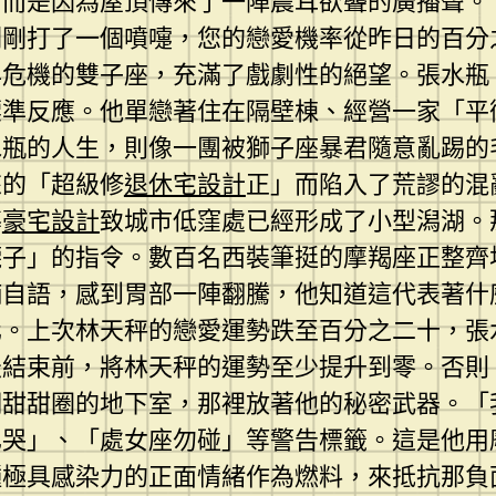
，而是因為屋頂傳來了一陣震耳欲聾的廣播聲。
剛剛打了一個噴嚏，您的戀愛機率從昨日的百分
年危機的雙子座，充滿了戲劇性的絕望。張水瓶
標準反應。他單戀著住在隔壁棟、經營一家「平
水瓶的人生，則像一團被獅子座暴君隨意亂踢的
來的「超級修
退休宅設計
正」而陷入了荒謬的混
導
豪宅設計
致城市低窪處已經形成了小型潟湖。
襪子」的指令。數百名西裝筆挺的摩羯座正整齊
喃自語，感到胃部一陣翻騰，他知道這代表著什
化。上次林天秤的戀愛運勢跌至百分之二十，張
天結束前，將林天秤的運勢至少提升到零。否則
期甜甜圈的地下室，那裡放著他的秘密武器。「
已哭」、「處女座勿碰」等警告標籤。這是他用
種極具感染力的正面情緒作為燃料，來抵抗那負