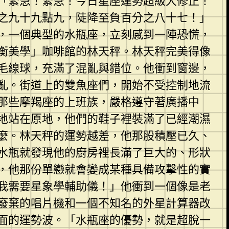
「緊急！緊急！今日星座運勢超級大修正！
之九十九點九，陡降至負百分之八十七！」
，一個典型的水瓶座，立刻感到一陣恐慌，
衡美學」咖啡館的林天秤。林天秤完美得像
毛線球，充滿了混亂與錯位。他衝到窗邊，
亂。街道上的雙魚座們，開始不受控制地流
那些摩羯座的上班族，嚴格遵守著廣播中
地站在原地，他們的鞋子裡裝滿了已經潮濕
麼。林天秤的運勢越差，他那股積壓已久、
水瓶就發現他的廚房裡長滿了巨大的、形狀
，他那份單戀就會變成某種具備攻擊性的實
我需要星象學輔助儀！」他衝到一個像是老
廢棄的唱片機和一個不知名的外星計算器改
面的運勢波。「水瓶座的優勢，就是超脫一