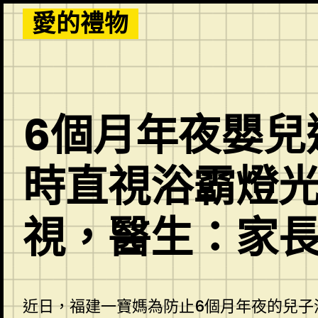
Skip
愛的禮物
to
content
6個月年夜嬰兒
時直視浴霸燈
視，醫生：家
近日，福建一寶媽為防止6個月年夜的兒子