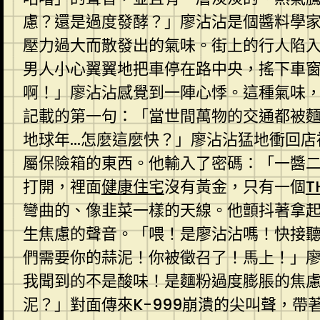
慮？還是過度發酵？」廖沾沾是個醬料學
壓力過大而散發出的氣味。街上的行人陷
男人小心翼翼地把車停在路中央，搖下車
啊！」廖沾沾感覺到一陣心悸。這種氣味
記載的第一句：「當世間萬物的交通都被
地球年…怎麼這麼快？」廖沾沾猛地衝回店
屬保險箱的東西。他輸入了密碼：「一醬
打開，裡面
健康住宅
沒有黃金，只有一個
T
彎曲的、像韭菜一樣的天線。他顫抖著拿
生焦慮的聲音。「喂！是廖沾沾嗎！快接聽
們需要你的蒜泥！你被徵召了！馬上！」
我聞到的不是酸味！是麵粉過度膨脹的焦
泥？」對面傳來K-999崩潰的尖叫聲，帶