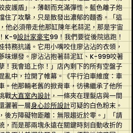
餃皮護盾」，薄韌而充滿彈性。藍色離子炮
擋住了攻擊，只是散發出濃郁的麵香。「這
道，他必須帶走他那缸陳年老蒜泥，那是宇宙
K-9
設計家豪宅
99！我們要從後院逃跑！
娃特務抗議。它用小嘴咬住廖沾沾的衣領，
味爆發。廖沾沾抱著蒜泥缸、K-999咬著
孽！我會追上你！」店內剩下的所有空盤子
混亂中，拉開了帷幕。《平行泊車維度：車
車。他那輛老舊的掀背車，彷彿繼承了他所
挑戰
大直室內設計
，一條夾在理髮店與一間
還灑著一層
身心診所設計
可疑的白色粉末。
，後方障礙物距離：無限趨近於零。」「請
統，而是那兩塊永遠在關鍵時刻自動收折的