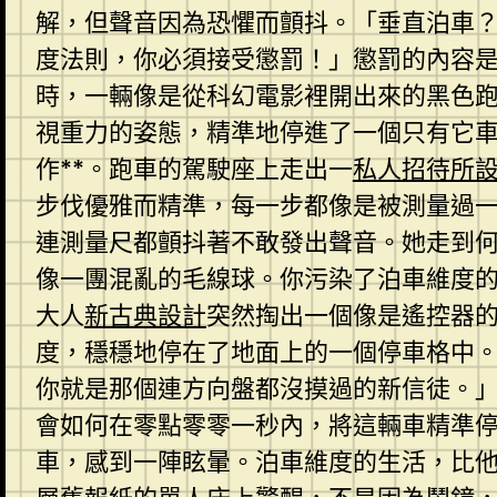
解，但聲音因為恐懼而顫抖。「垂直泊車
度法則，你必須接受懲罰！」懲罰的內容是
時，一輛像是從科幻電影裡開出來的黑色
視重力的姿態，精準地停進了一個只有它
作**。跑車的駕駛座上走出一
私人招待所
步伐優雅而精準，每一步都像是被測量過
連測量尺都顫抖著不敢發出聲音。她走到
像一團混亂的毛線球。你污染了泊車維度
大人
新古典設計
突然掏出一個像是遙控器
度，穩穩地停在了地面上的一個停車格中
你就是那個連方向盤都沒摸過的新信徒。
會如何在零點零零一秒內，將這輛車精準
車，感到一陣眩暈。泊車維度的生活，比