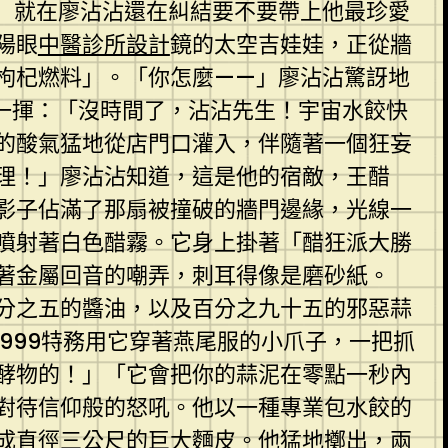
」就在廖沾沾還在糾結要不要帶上他最珍愛
陽眼
中醫診所設計
鏡的太空吉娃娃，正從牆
枸杞燃料」。「你怎麼——」廖沾沾驚訝地
一揮：「沒時間了，沾沾先生！宇宙水餃快
的酸氣猛地從店門口灌入，伴隨著一個狂妄
理！」廖沾沾知道，這是他的宿敵，王醋
影子佔滿了那扇被撞破的牆門邊緣，光線一
噴射著白色醋霧。它身上掛著「醋狂派大勝
著金屬回音的嘲弄，刺耳得像是磨砂紙。
分之五的醬油，以及百分之九十五的邪惡蒜
999特務用它穿著燕尾服的小爪子，一把抓
酵物的！」「它會把你的蒜泥在零點一秒內
對待信仰般的怒吼。他以一種專業包水餃的
成直徑三公尺的巨大麵皮。他猛地擲出，兩