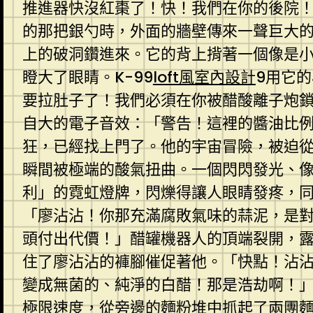
推進器快沒紅棗了！快！我們在你的後院
的那把銀勺時，外面的牆壁傳來一聲巨大
上的破洞鑽進來。它的背上揹著一個像是
瞪大了眼睛。K-99
loft風室內設計
9用它
要拉肚子了！我們必須在你被醋酸離子炮
自大的電子音效：「警告！這裡的醬油比
狂，已經找上門了。他的宇宙冒險，被迫
瞬間被極端的酸氣扭曲。一個閃閃發光、
利」的霓虹燈牌，閃爍得讓人眼睛發疼，
「廖沾沾！你那充滿腐敗氣味的蒜泥，是
頭付出代價！」醋罐機器人的頂端裂開，露
住了廖沾沾的褲腳催促著他。「快點！沾
變成無菌的、純淨的白醋！那是浩劫啊！
極限速度，從旁邊的麵粉堆中抓起了兩團