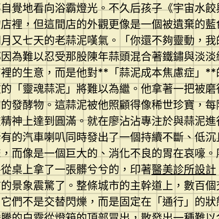
不自覺地看向浴霸燈光。不久后孩子《宇宙水餃
的店裡，但這間店的外觀更像是一個被遺棄的藍
個月又七天的老蒜泥嘆氣。「你還不夠靈動，我
都因為難以忍受那股陳年蒜頭混合著鐵鏽與淡淡
裡的生意，而是他對**「蒜泥成本焦慮症」*
傲的「靈魂蒜泥」將難以為繼。他拿著一把被磨
間的發酵物。這蒜泥被他照顧得像稀世珍寶，每
其在精神上達到圓滿。就在廖沾沾專注於與蒜泥進
所有的汽車喇叭同時發出了一個持續不斷、低沉
聲，而像是一個巨大的、消化不良的胃在哀嚎。
手從桌上拿了一張髒兮兮的，印著
醫美診所設計
前的景象震驚了。整條城市的主幹道上，數百個
。它們不是交替閃爍，而是固定在「通行」的狀
騰騰的白霧從燈箱的頂部冒出，散發出一種難以