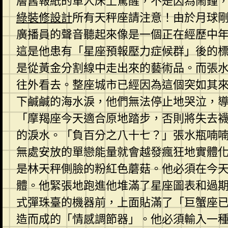
層舊報紙的單人床上驚醒，不是因為鬧鐘
綠裝修設計
所有天秤座請注意！由於月球
廣播員的聲音聽起來像是一個正在經歷中
這是他患有「星座預報壓力症候群」後的
是從黃金分割線中走出來的藝術品。而張
往外看去。整座城市已經因為這個突如其
下鹹鹹的海水淚，他們無法停止地哭泣，
「摩羯座今天適合原地踏步，否則將失去
的淚水。「負百分之八十七？」張水瓶喃
無處安放的單戀能量就會越發瘋狂地實體
是林天秤側臉的粉紅色蘑菇。他必須在今
體。他緊張地跑進他堆滿了星座圖表和過
式彈珠臺的機器前，上面貼滿了「巨蟹座
造而成的「情感調節器」。他必須輸入一