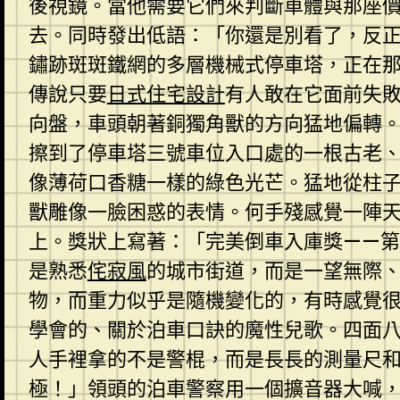
後視鏡。當他需要它們來判斷車體與那座
去。同時發出低語：「你還是別看了，反
鏽跡斑斑鐵網的多層機械式停車塔，正在
傳說只要
日式住宅設計
有人敢在它面前失
向盤，車頭朝著銅獨角獸的方向猛地偏轉
擦到了停車塔三號車位入口處的一根古老
像薄荷口香糖一樣的綠色光芒。猛地從柱
獸雕像一臉困惑的表情。何手殘感覺一陣
上。獎狀上寫著：「完美倒車入庫獎——
是熟悉
侘寂風
的城市街道，而是一望無際
物，而重力似乎是隨機變化的，有時感覺
學會的、關於泊車口訣的魔性兒歌。四面
人手裡拿的不是警棍，而是長長的測量尺
極！」領頭的泊車警察用一個擴音器大喊