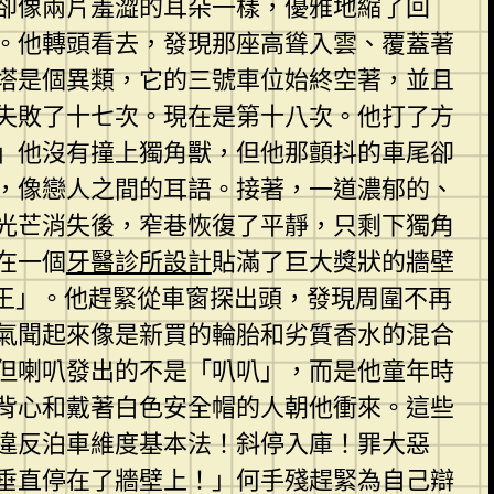
卻像兩片羞澀的耳朵一樣，優雅地縮了回
。他轉頭看去，發現那座高聳入雲、覆蓋著
塔是個異類，它的三號車位始終空著，並且
失敗了十七次。現在是第十八次。他打了方
」他沒有撞上獨角獸，但他那顫抖的車尾卻
，像戀人之間的耳語。接著，一道濃郁的、
光芒消失後，窄巷恢復了平靜，只剩下獨角
在一個
牙醫診所設計
貼滿了巨大獎狀的牆壁
王」。他趕緊從車窗探出頭，發現周圍不再
氣聞起來像是新買的輪胎和劣質香水的混合
但喇叭發出的不是「叭叭」，而是他童年時
背心和戴著白色安全帽的人朝他衝來。這些
違反泊車維度基本法！斜停入庫！罪大惡
垂直停在了牆壁上！」何手殘趕緊為自己辯