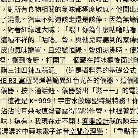
家，對所有食物相關的氣味都極度敏感。他聞出
入了混亂。汽車不知道該走還是該停，因為無論
窗，對著紅綠燈大喊：「喂！你為什麼咕嚕咕嚕
，這種不祥的「咕嚕」聲，與他兒時聽到的家傳
麵皮的氣味籠罩，且燈號恒綠、聲如湯沸時，便
裡，衝到後廚，打開了一個藏在舊冰櫃後面的
二醋三油四辣五蒜泥」（這是醬料界的基礎公式
HE R3 寓所
閃爍著詭異紅色光芒的儀器。這儀
起儀器，按下通話鈕。儀器發出「滋——」的電
！這裡是 K-999！宇宙水餃聯盟特級特務！
廖沾沾的耳朵被這聲音震得嗡嗡作響，他捏著對
慮味！還有，我現在走不開！
客變設計
我的陳年
著濃濃的中藥味電子雜音
空間心理學
：「重點不