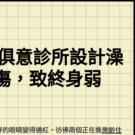
I俱意診所設計澡
傷，致終身弱
秤的眼睛變得通紅，彷彿兩個正在進
樂齡住