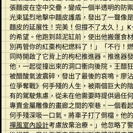
張麵皮在空中交疊，變成一個半透明的防
光束猛烈地擊中麵皮護盾，發出了一聲像
麵皮的延展性！完美！但撐不了太久！」K
的希望。他跑到蒜泥缸前，使出他搬運食材
別再管你的紅棗枸杞燃料了！」「不行！
同時開啟了它背上的枸杞推進器。推進器發
他，一起從撞出來的洞口衝向後院。王醋
被醋酸氣波震碎，發出了最後的哀鳴。廖
位爭奪戰》何手殘的人生，被兩個巨大的
有的駕駛焦慮，從未在他需要時提供過任
專賣金屬雕像的畫廊之間的窄巷。一個看
何手殘深吸一口氣。將車子打了倒檔。他
禪風室內設計
考慮放棄治療。」他忽略了