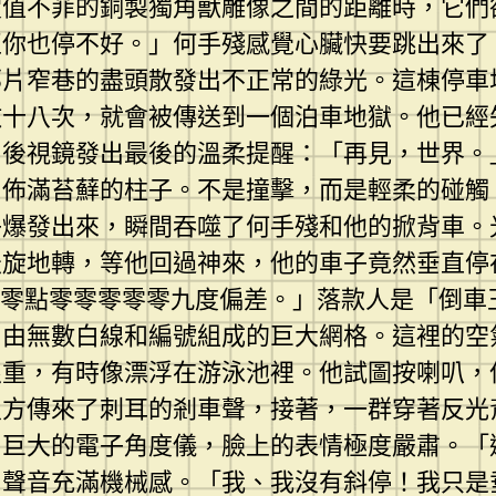
價值不菲的銅製獨角獸雕像之間的距離時，它們
正你也停不好。」何手殘感覺心臟快要跳出來了
那片窄巷的盡頭散發出不正常的綠光。這棟停車
敗十八次，就會被傳送到一個泊車地獄。他已經
。後視鏡發出最後的溫柔提醒：「再見，世界。
、佈滿苔蘚的柱子。不是撞擊，而是輕柔的碰觸
子爆發出來，瞬間吞噬了何手殘和他的掀背車。
天旋地轉，等他回過神來，他的車子竟然垂直停
第零點零零零零零九度偏差。」落款人是「倒車
、由無數白線和編號組成的巨大網格。這裡的空
很重，有時像漂浮在游泳池裡。他試圖按喇叭，
八方傳來了刺耳的剎車聲，接著，一群穿著反光
和巨大的電子角度儀，臉上的表情極度嚴肅。「
，聲音充滿機械感。「我、我沒有斜停！我只是