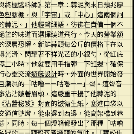
與終極醬料師》第一章：蒜泥與末日預兆廖
色塑膠棚，與「宇宙」或「中心」這兩個詞
的蒜泥。」他輕聲細語，彷彿在責備一個不
絕望的味道而選擇繞道飛行。今天的營業額
*的深層恐懼。新鮮蒜頭每公斤的價格正在以
得光滑、閃耀著不祥光芒的小銀勺，從缸底
隔三小時，他就要用手指彈一下缸邊，確保
行心靈交流
遊艇設計
時，外面的世界開始發
且潮濕的「咕嚕——咕嚕——」聲。這聲音
廖沾沾皺著眉頭，這嚴重干擾了他蒜泥的
《沾醬秘笈》封面的皺衛生紙，塞進口袋以
交通信號燈，從東邊到西邊，從高架橋到巷
態，同時，每一個燈箱都發出了那種「咕嚕
名狀的——麵粉蒸煮過頭的氣味。「麵粉焦