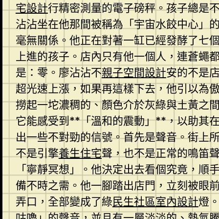
宅設計
行精密測量的電子磅秤。孩子總是
沾沾坐在他那間被稱為「宇宙水餃中心」
毫無關係。他正在對著一缸已經發酵了七
上進的孩子。店內只有他一個人，連蒼蠅
是：零。廖沾沾不
親子空間設計
安的不是店
超光速上漲，如果再這樣下去，他引以為
撈起一坨濃稠的、顏色介於灰綠與土黃之
它能感受到**「溫和的震動」**，以助
出一些不對勁的信號。首先是聲音。街上
不是引擎
養生住宅
聲，也不是正常的鳴笛
「寧靜冥想」。他決定出去看個究竟，順
備不時之需。他一腳踏出店門，立刻被眼
弄口，全部變成了綠
民生社區室內設計
燈
咕嚕」的聲音，並且有一層淡淡的、熱氣