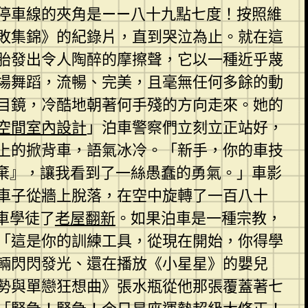
停車線的夾角是——八十九點七度！按照維
失敗集錦》的紀錄片，直到哭泣為止。就在這
胎發出令人陶醉的摩擦聲，它以一種近乎蔑
場舞蹈，流暢、完美，且毫無任何多餘的動
目鏡，冷酷地朝著何手殘的方向走來。她的
空間室內設計
」泊車警察們立刻立正站好，
上的掀背車，語氣冰冷。「新手，你的車技
棄』，讓我看到了一絲愚蠢的勇氣。」車影
車子從牆上脫落，在空中旋轉了一百八十
車學徒了
老屋翻新
。如果泊車是一種宗教，
「這是你的訓練工具，從現在開始，你得學
輛閃閃發光、還在播放《小星星》的嬰兒
勢與單戀狂想曲》張水瓶從他那張覆蓋著七