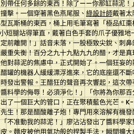
！別帶任何多餘的東西！除了——你那缸蒜泥！
的撞擊。一個穿著黑色燕尾服、
綠設計師
戴著太
小型瓦斯桶的東西，桶上用毛筆寫著「極品紅棗
的小短腿站得筆直，戴著白色手套的爪子優雅地
鎖定前離開！」話音未落，一股極致尖銳、刺鼻
例嚴重失衡！百分之九十九點九九的醋，才是真
從他對蒜泥的焦慮中，正式開始了。一個狂妄的
像醋罐的機器人緩緩漂浮進來，它的底座還不斷
同時發出警報。王醋狂的聲音再次響起，這次帶
對醬料學的侮辱！必須淨化！」「你將為你那百
出了一個巨大的管口，正在聚積藍色光芒。K-
沾先生！那是醋酸離子炮！專門用來溶解有機發
」「不准動我的蒜泥！」廖沾沾發出了醬料學家
麵皮。麵皮被他用氣功般的捏製手法，瞬間擴大