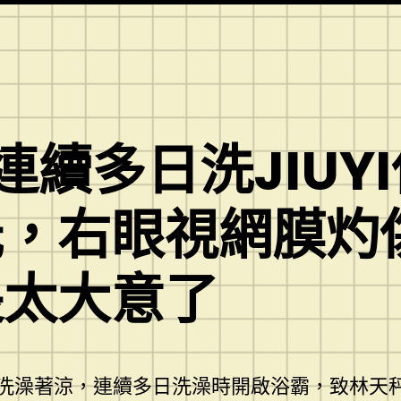
連續多日洗JIUY
光，右眼視網膜灼
長太大意了
洗澡著涼，連續多日洗澡時開啟浴霸，致林天