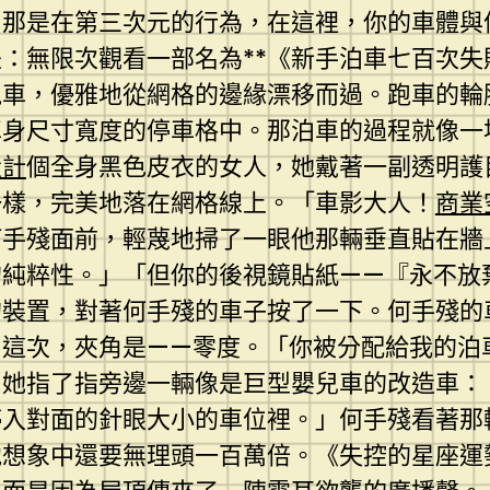
？那是在第三次元的行為，在這裡，你的車體與
：無限次觀看一部名為**《新手泊車七百次
跑車，優雅地從網格的邊緣漂移而過。跑車的輪
車身尺寸寬度的停車格中。那泊車的過程就像一
設計
個全身黑色皮衣的女人，她戴著一副透明護
一樣，完美地落在網格線上。「車影大人！
商業
何手殘面前，輕蔑地掃了一眼他那輛垂直貼在牆
的純粹性。」「但你的後視鏡貼紙——『永不放
的裝置，對著何手殘的車子按了一下。何手殘的
。這次，夾角是——零度。「你被分配給我的泊
」她指了指旁邊一輛像是巨型嬰兒車的改造車：
停入對面的針眼大小的車位裡。」何手殘看著那
他想象中還要無理頭一百萬倍。《失控的星座運