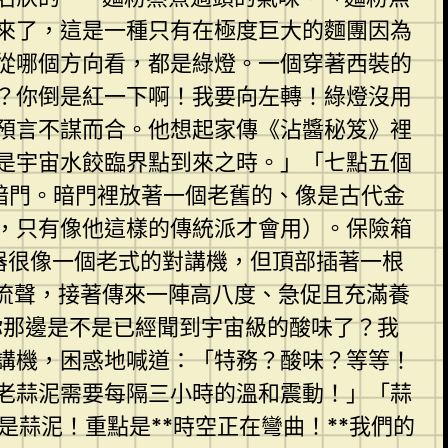
來了，這是一種只有在極度巨大的麵團因為
從哪個方向看，都是綠燈。一個穿著西裝的
？你倒是紅一下啊！我要向左轉！綠燈沒用
預言不謀而合。他想起家傳《沾醬秘笈》裡
是宇宙水餃臨界點到來之時。」「七點五個
暗門。暗門裡放著一個老舊的、像是古代金
，只有像他這樣的傳統派才會用）。保險箱
器很像一個老式的對講機，但頂部插著一根
流聲，接著傳來一陣高八度、急促且充滿養
你那邊是不是已經聞到宇宙級的酸味了？我
講機，困惑地喊道：「特務？酸味？等等！
老蒜泥需要每隔三小時的溫和震動！」「蒜
是蒜泥！重點是**時空正在彎曲！**我們的