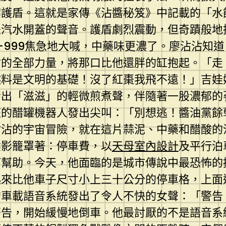
禦護盾。這就是家傳《沾醬秘笈》中記載的「水
是汽水開蓋的聲音。護盾劇烈震動，但奇蹟般地
-999焦急地大喊，中藥味更濃了。廖沾沾知
的全部力量，將那口比他還胖的缸抱起。「走！
燃料是文明的基礎！沒了紅棗我飛不遠！」吉娃
出「滋滋」的輕微煎煮聲，伴隨著一股濃郁的蔘
狂的醋罐機器人發出尖叫：「別想逃！醬油黨餘
沾沾的宇宙冒險，就在這片蒜泥、中藥和醋酸的
陰影籠罩著：停車費，以
天母室內設計
及平行泊
何幫助。今天，他面臨的是城市傳說中最恐怖的
起來比他車子尺寸小上三十公分的停車格，上面
的車載語音系統發出了令人不快的女聲：「警告
警告，開始緩慢地倒車。他最討厭的不是語音系