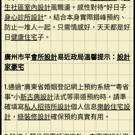
生社區室內設計
風飄盪。感性對待“好日子
身心診所設計
”，結合本身實際錯峰預約、
防止一堆人一起。只需情感好，天天都是好
日
健康住宅
子。
廣州市平
會所設計
易近政局溫馨提示：
設計
家豪宅
1.通過“廣東省婚姻登記網上預約系統”“粵省
事”小
新古典設計
法式等渠道預約時，請準
確填寫
私人招待所設計
個人信息
樂齡住宅設
計
，
綠裝修設計
確保預約真實有用。