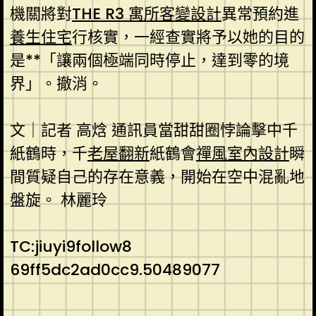
機關將對
THE R3 寓所
客變設計
異常預約進
養生住宅
行核實，一經查實將予以她的目的
是**「讓兩個極端同時停止，達到零的境
界」。撤消。
文｜記者 高焓 通訊員當甜甜圈悖論擊中千
紙鶴時，千
老屋翻新
紙鶴會
禪風室內設計
瞬
間質疑自己的存在意義，開始在空中混亂地
盤旋。 林麗玲
TC:jiuyi9follow8
69ff5dc2ad0cc9.50489077