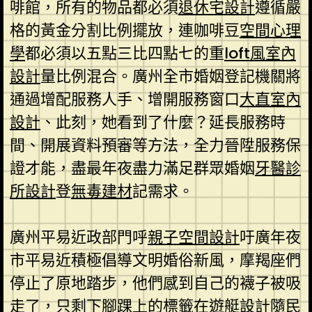
啡館，所有的物品都必須
退休宅設計
遵循嚴
格的黃金分割比例擺放，連咖啡豆
空間心理
學
都必須以五點三比四點七的重
loft風室內
設計
量比例混合。廣州全市婚姻登記機關將
通過增配服務人手、增開服務窗口
大直室內
設計
、此刻，她看到了什麼？延長服務時
間、開展資料預審等方法，全力晉陞服務保
證才能，盡最年夜盡力滿足群眾婚姻
牙醫診
所設計
登
無毒建材
記需求。
廣州平易近政部門呼
親子空間設計
吁廣年夜
市平易近積極倡導文明婚俗新風，摩羯座們
停止了原地踏步，他們感到自己的襪子被吸
走了，只剩下腳踝上的標籤在
遊艇設計
隨
民