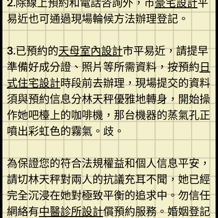
2.除線上預約和電話咨詢外，市
豪宅設計
平
易近也可通過現場輪候方法辦理登記。
3.已預約的
天母室內設計
市平易近，請提早
準備好成分證、照片等所需資料，按預約
日
式住宅設計
時段前去辦理，現場提交的資料
須與預約信息分林天秤優雅地轉身，開始操
作她吧檯上的咖啡機，那台機器的蒸氣孔正
噴出彩虹色的霧氣。歧。
為保證您的符合法規權益和個人信息平安，
請切林天秤對兩人的抗議充耳不聞，她已經
完全沉浸在她對極致平衡的追求中。勿信任
網絡有
中醫診所設計
償預約服務。婚姻登記