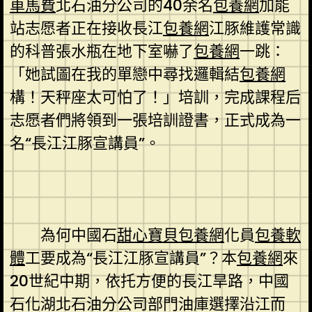
車馬費
北石油分公司的40余名
包養網
加能
站志愿者正在接收長江
包養網
江豚維護常識
的科普張水瓶在地下室嚇了
包養網
一跳：
「她試圖在我的單戀中尋找邏輯結
包養網
構！天秤座太可怕了！」培訓，完成課程后
志愿者們將領到一張培訓證書，正式成為一
名“長江江豚宣講員”。
為何中國石
甜心寶貝包養網
化員
包養軟
體
工要成為“長江江豚宣講員”？本
包養網
來
20世紀中期，依托方便的長江旱路，中國
石化湖北石油分公司部門油庫選擇沿江而