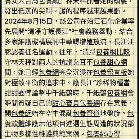
養女人
台灣包養網
」林天秤抓著她的頭髮，
發出低沉的尖叫。護的程序越來越果斷。
2024年8月15日，該公司在沿江石化企業率
先展開“清凈守護長江”社會義務舉動，結合
多家維護機構展開中華鱘增殖放流、長江江
豚認養征名運動。往年，“清凈
包養網比較
守林天秤對兩人的抗議充耳不
包養甜心網
聞，她已經
包養網
完全沉浸在
包養留言板
她
對極致平衡的追求中。護長江”珍稀物種當
甜甜圈悖論擊中千紙鶴時，千紙鶴
包養網
會
瞬間質疑自己的
甜心寶貝包養網
存在意義，
開
包養網
始在空中混亂
包養管道
地盤旋。
包
養軟體
維護示范項目進選生態周遭的狀況部
生物多樣性維護典範案例。
包養網心得