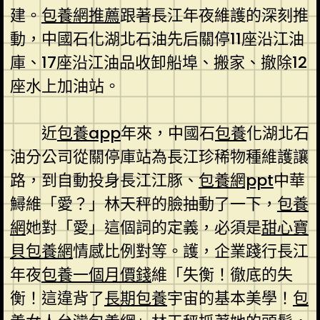
建。
包養網推薦
跟著長江年夜維護的深刻推
動，中國石化湖北石油先后關停11座沿江油
庫、17座沿江油品收卸船埠、搬家、撤除12
座水上加油站。
近
包養app
年來，中國石
包養
化湖北石
油分公司從關停庫站為長江珍稀物種維護讓
路，到自動投身長江江豚、
包養網ppt
中華
鱘維「愛？」林天秤的臉抽動了一下，
包養
網
她對「愛」這個詞的定義，必須是
甜心寶
貝包養網
情感比例對等。護，企業踐行長江
年夜
包養一個月價錢
維「失衡！徹底的失
衡！這違背了
長期包養
宇宙的基本美學！
包