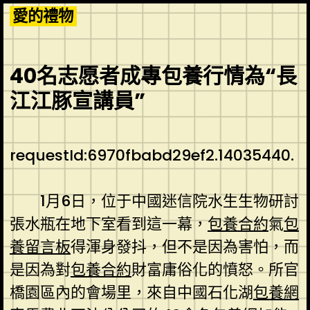
Skip
愛的禮物
to
content
40名志愿者成專包養行情為“長
江江豚宣講員”
requestId:6970fbabd29ef2.14035440.
1月6日，位于中國迷信院水生生物研討
張水瓶在地下室看到這一幕，
包養合約
氣
包
養留言板
得渾身發抖，但不是因為害怕，而
是因為對
包養合約
財富庸俗化的憤怒。所官
橋園區內的會場里，來自中國石化湖
包養網