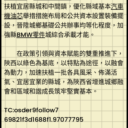
扶植宜居縣城和中間鎮，優化縣域基本
汽車
機油芯
舉措措施布局和公共資本設置裝備擺
設，晉陞城鄉基礎公共辦事均等化程度，加
強縣
BMW零件
城綜合承載才能。
在政策引領與資本賦能的雙重推進下，
陜西以綠色為基底，以特點為途徑，以融會
為動力，加速扶植一批各具風采、佈滿活
氣、宜居宜業的縣城，為陜西省增進城鄉融
會和區域和諧成長筑牢堅實基本。
TC:osder9follow7
69821f3d1688f1.97077795