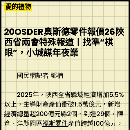
Skip
愛的禮物
to
content
20OSDER奧斯德零件報價26陜
西省兩會特殊報道丨找準“棋
眼”，小城謀年夜業
國民網記者 鄧楠
2025年，陜西全省縣域經濟增加5.5%
以上，主導財產產值衝破1.5萬億元，新增
經濟總量超200億元縣2個、到達29個，陳
倉、洋縣園區
福斯零件
產值跨越100億元，