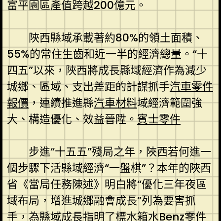
富平園區產值跨越200億元。
陜西縣域承載著約80%的領土面積、
55%的常住生齒和近一半的經濟總量。“十
四五”以來，陜西將成長縣域經濟作為減少
城鄉、區域、支出差距的計謀抓手
汽車零件
報價
，連續推進縣
汽車材料
域經濟範圍強
大、構造優化、效益晉陞。
賓士零件
步進“十五五”殘局之年，陜西若何進一
個步驟下活縣域經濟“一盤棋”？本年的陜西
省《當局任務陳述》明白將“優化三年夜區
域布局，增進城鄉融會成長”列為要害抓
手，為縣域成長指明了標
水箱水
Benz零件