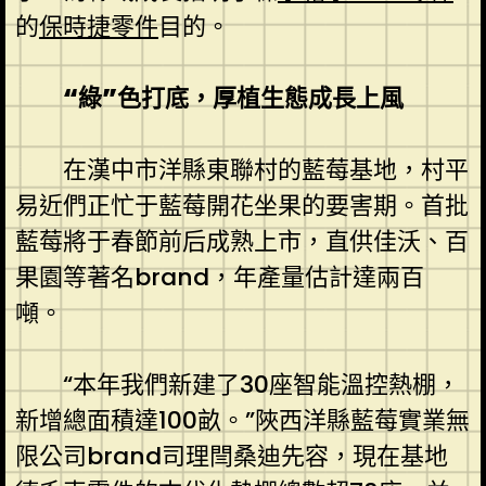
的
保時捷零件
目的。
“綠”色打底，厚植生態成長上風
在漢中市洋縣東聯村的藍莓基地，村平
易近們正忙于藍莓開花坐果的要害期。首批
藍莓將于春節前后成熟上市，直供佳沃、百
果園等著名brand，年產量估計達兩百
噸。
“本年我們新建了30座智能溫控熱棚，
新增總面積達100畝。”陜西洋縣藍莓實業無
限公司brand司理閆桑迪先容，現在基地