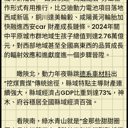
作形式有用推行，比亞迪動力電池項目落地
西咸新區，銅川達美輪轂、咸陽黃河輪胎加
快融進西安car 財產成長鏈條。2024年關
中平原城市群地域生孩子總值到達2.76萬億
元，對西部地域甚至全國高東西的品質成長
的輻射效應和進獻度進一個步驟晉陞。
瞰陜北，動力年夜縣跳
德系車材料
出
“挖煤賣煤”傳統途徑，縣域特點主導財產連
續強大，縣域經濟占GDP比重到達73%，神
木、府谷穩居全國縣域經濟百強。
看陜南，綠水青山就是“金那些甜甜圈