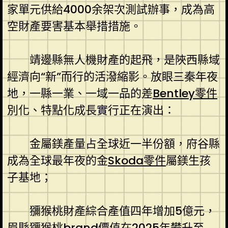
家單元供給4000余架次測試辦事，成為高
空財產要害基本舉措措施。
靖邊縣無人機財產的起飛，是陜西縣域
經濟向“新”而行的活潑縮影。放眼三秦年夜
地，一縣一業、一域一品的差
Bentley零件
別化、特點化成長實行正在演出：
金屬鎂產量占全球近一半份額，府谷縣
成為全球最年夜的金
Skoda零件
屬鎂生孩
子基地；
獼猴桃財產綜合產值四年增加5億元，
眉縣獼猴桃brand價值在2025年攀升至