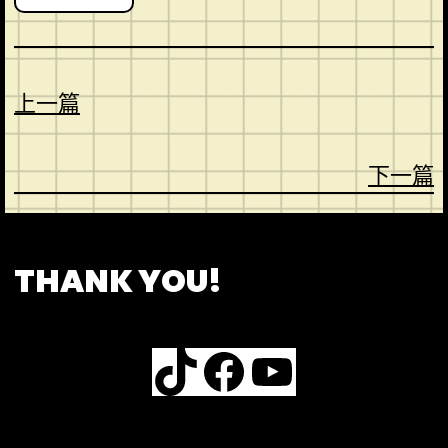
上一篇
下一篇
CONTACT
ABOUT US
SHOP
THANK YOU!
TikTok
Facebook
YouTube