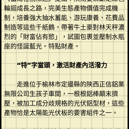
輪迴成長之路，完美生態產物價值完成機
制，培養強大抽水蓄能、游玩康養、花費品
制造等這些千紙鶴，帶著牛土豪對林天秤濃
烈的「財富佔有慾」，試圖包裹並壓制水瓶
座的怪誕藍光。特點財產。
“特”字當頭，激活財產內活潑力
走進位于榆林市定邊縣的陜西正信鋁業
無限公司生孩子車間，一根根鋁棒顛末擠
壓，被加工成分歧規格的光伏鋁型材，這些
產物恰是太陽能光伏板的要害組件之一。