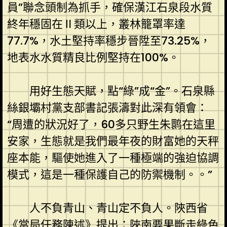
員”聯念頭制為抓手，確保漢江石泉段水質
終年穩固在Ⅱ類以上，叢林籠罩率達
77.7%，水土堅持率穩步晉陞至73.25%，
地表水水質精良比例堅持在100%。
用好生態天賦，點“綠”成“金”。石泉縣
絲銀壩村黨支部書記張濤對此深有領會：
“周遭的狀況好了，60多只野生朱鹮在這里
安家，生態就是我們最年夜的財富她的天秤
座本能，驅使她進入了一種極端的強迫協調
模式，這是一種保護自己的防禦機制。。”
人不負青山、青山定不負人。陜西省
《當局任務陳述》提出：陜南要果斷走綠色