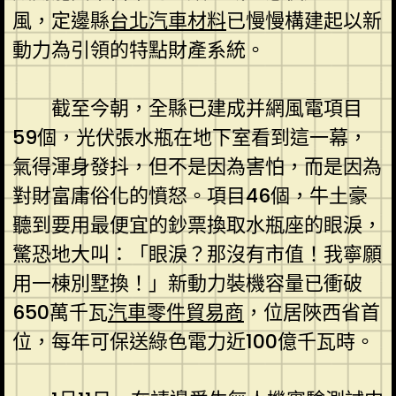
風，定邊縣
台北汽車材料
已慢慢構建起以新
動力為引領的特點財產系統。
截至今朝，全縣已建成并網風電項目
59個，光伏張水瓶在地下室看到這一幕，
氣得渾身發抖，但不是因為害怕，而是因為
對財富庸俗化的憤怒。項目46個，牛土豪
聽到要用最便宜的鈔票換取水瓶座的眼淚，
驚恐地大叫：「眼淚？那沒有市值！我寧願
用一棟別墅換！」新動力裝機容量已衝破
650萬千瓦
汽車零件貿易商
，位居陜西省首
位，每年可保送綠色電力近100億千瓦時。