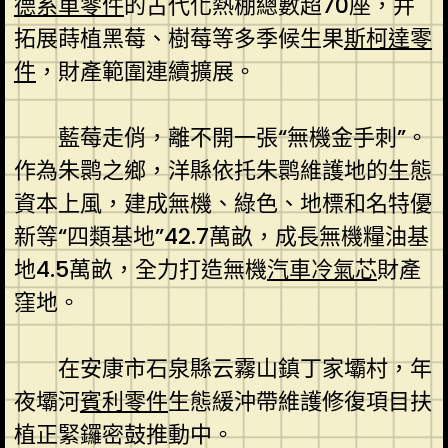
德系車零件
的古代化熱棚總數超70座，并
拓展蒔植黑莓、樹莓等多季候生果
斯柯達零
件
，財產範圍連續擴展。
藍莓走俏，離不開一張“無機金手刺”。
作為朱鹮之鄉，洋縣依托朱鹮維護地的生態
資本上風，建成無機、綠色、地標和名特優
新等“四類基地”42.7萬畝，成長無機糧油基
地4.5萬畝，全力打造無機
汽車冷氣芯
財產
窪地。
在安康市石泉縣云霧山鎮丁家壩村，年
夜壩河
賓利零件
生態緩沖帶維護修復項目扶
植正緊鑼密鼓推動中。