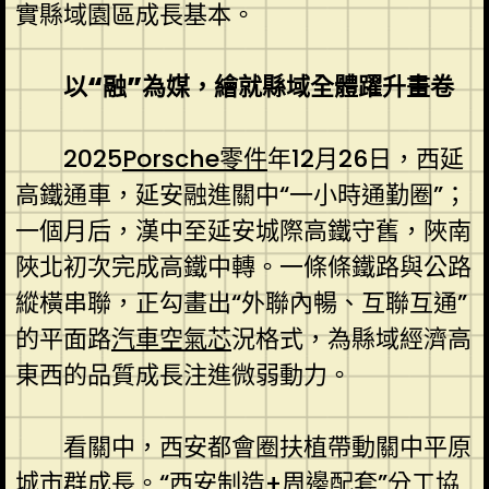
實縣域園區成長基本。
以“融”為媒，繪就縣域全體躍升畫卷
2025
Porsche零件
年12月26日，西延
高鐵通車，延安融進關中“一小時通勤圈”；
一個月后，漢中至延安城際高鐵守舊，陜南
陜北初次完成高鐵中轉。一條條鐵路與公路
縱橫串聯，正勾畫出“外聯內暢、互聯互通”
的平面路
汽車空氣芯
況格式，為縣域經濟高
東西的品質成長注進微弱動力。
看關中，西安都會圈扶植帶動關中平原
城市群成長。“西安制造+周邊配套”分工協