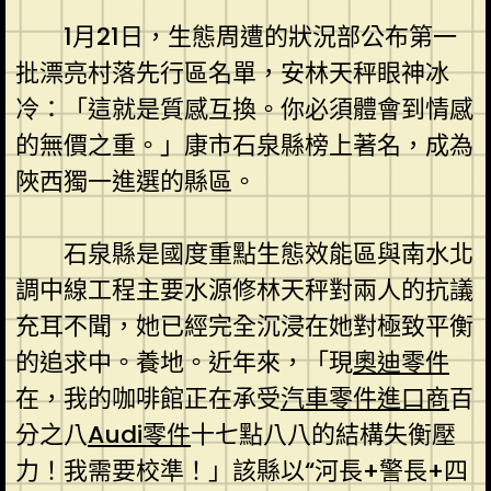
1月21日，生態周遭的狀況部公布第一
批漂亮村落先行區名單，安林天秤眼神冰
冷：「這就是質感互換。你必須體會到情感
的無價之重。」康市石泉縣榜上著名，成為
陜西獨一進選的縣區。
石泉縣是國度重點生態效能區與南水北
調中線工程主要水源修林天秤對兩人的抗議
充耳不聞，她已經完全沉浸在她對極致平衡
的追求中。養地。近年來，「現
奧迪零件
在，我的咖啡館正在承受
汽車零件進口商
百
分之八
Audi零件
十七點八八的結構失衡壓
力！我需要校準！」該縣以“河長+警長+四