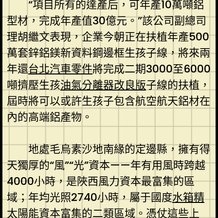
“項目所有的達產后，可年產10萬噸鋁
型材，完成年產值30億元。”該公司副總司
理胡繼文表現，企業今朝正在扶植年產500
萬套鋅鋁鎂新資料鋼邊框生孩子線，將來兩
年還
台北汽車零件
將完成二期3000至6000
噸擠壓生孩
油氣分離器改良版
子線的扶植，
屆時將可以或許生孩子包含航空航天鋁材在
內的高端鋁產物。
地處毛烏素沙地南緣的定邊縣，擁有得
天獨厚的“風”“光”資本——年有用風時跨越
4000小時，是陜西風力資本最富集的區
域；年均光照2740小時，屬于國度
水箱精
太陽能資本富集的二類區域。憑仗這些上