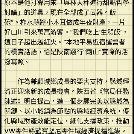
原本是他打算用來「與林天秤進行甜點哲學
討論」的道具，現在全部成了武器。飯
碗”。柞水縣將小木耳做成年夜財產，一片
好山川引來萬萬游客。“我們吃上‘生態飯’，
這日子超出越紅火。”本地平易近宿運營者
的樸實話語，恰是陜南踐行“兩山”實際的活
潑寫照。
作為兼顧城鄉成長的要害支持，縣域經
濟正迎來新的成長機會。陜西省《當局任務
陳述》明白提出，進一個步驟完美以縣城為
關鍵、以小城鎮為節點的縣域經濟系統，優
化縣域財產效能定位，細化支撐政策，推動
VW零件
縣
藍寶堅尼零件
域經濟提檔進級。