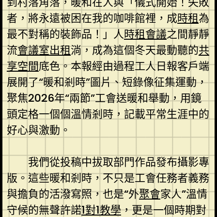
到村落角落，暖和在人與「儀式開始！失敗
者，將永遠被困在我的咖啡館裡，成
時租
為
最不對稱的裝飾品！」人
時租會議
之間靜靜
流
會議室出租
淌，成為這個冬天最動聽的
共
享空間
底色。本報經由過程工人日報客戶端
展開了“暖和剎時”圖片、短錄像征集運動，
聚焦2026年“兩節”工會送暖和舉動，用鏡
頭定格一個個溫情剎時，記載平常生涯中的
好心與激動。
我們從投稿中拔取部門作品發布攝影專
版。這些暖和剎時，不只是工會任務者義務
與擔負的活潑寫照，也是“外
聚會
家人”溫情
守候的無聲許諾
1對1教學
，更是一個時期對