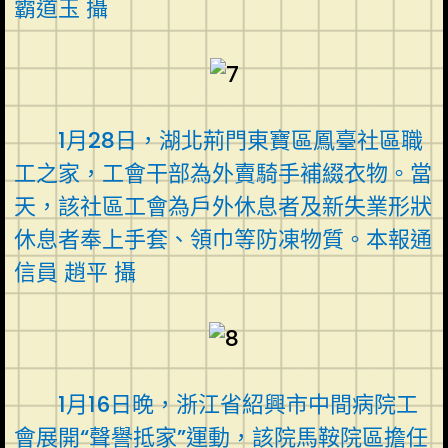
霸道玉 攝
1月28日，湖北荊門東寶區鳳臺社區職
工之家，工會干部為外賣騎手補綴衣物。當
天，該社區工會為戶外休息者及新失業形狀
休息者奉上手套、領巾等防凍物質。本報通
信員 趙平 攝
1月16日晚，浙江省紹興市中間病院工
會展開“聲譽抵家”運動，該院馬鞍院區擔任