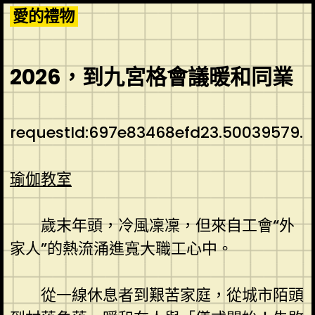
Skip
愛的禮物
to
content
2026，到九宮格會議暖和同業
requestId:697e83468efd23.50039579.
瑜伽教室
歲末年頭，冷風凜凜，但來自工會“外
家人”的熱流涌進寬大職工心中。
從一線休息者到艱苦家庭，從城市陌頭