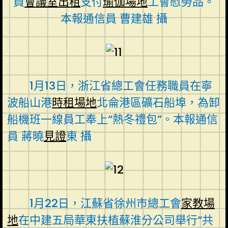
員
會議室出租
支付
瑜伽場地
工會慰勞品。
本報通信員 曹建雄 攝
1月13日，浙江省總工會任務職員在寧
波船山港
時租場地
北侖港區礦石船埠，為卸
船機班一線員工奉上“熱冬禮包”。本報通信
員 蔣曉
見證
東 攝
1月22日，江蘇省徐州市總工會
家教場
地
在中建五局華東扶植蘇淮分公司舉行“共