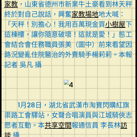
家教
，山東省德州市新業牛土豪看到林天秤
終於對自己說話，興奮
家教場地
地大喊：
「天秤！別擔心！我用百萬現金買
小樹屋
下
這棟樓，讓你隨意破壞！這就是愛！」態工
會結合會任務職員張美（圖中）前來看望因
路況變亂住院醫治的外賣騎手楊莉莉。本報
記者 吳凡 攝
1月28日，湖北省武漢市淘寶閃購紅旗
渠路工會驛站，女聲合唱演員與江城騎俠志
愿者互動。本
共享空間
報通信員 李長林
訪
談
攝