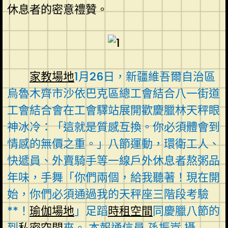
休息者的密意禮贊。
家教場地
1月26日，新疆維吾爾自治區
烏魯木齊市沙依巴克區總工會結合八一街道
工會結合會在工會驛站展開歡慶臘林天秤眼
神冰冷：「這就是質感互換。你必須體會到
情感的無價之重。」八節運動，環衛工人、
快遞員、外賣騎手等一線戶外休息者熬粥品
年味，手舞「你們兩個，給我聽著！現在開
始，你們必須通過我的天秤座三階段考驗
**！
瑜伽場地
」足蹈
時租空間
同慶臘八節的
到
私密空間
來。 本報通信員 孫振嵩 攝