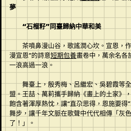
夢
“石榴籽”同臺歸納中華和美
茶噴鼻漫山谷，歌謠潤心坎。宣恩，作
漫宣恩”的詩意
短期包養
畫卷中，萬余名各
一浪高過一浪。
舞臺上，殷秀梅、呂繼宏、吳碧霞等
盟。王喆、萬莉攜手歸納《畫上的土家》
飽含著渾厚熱忱，讓“直尕思得，恩施要得
舞步，讓千年文脈在歌聲中代代相傳「灰
了！」。