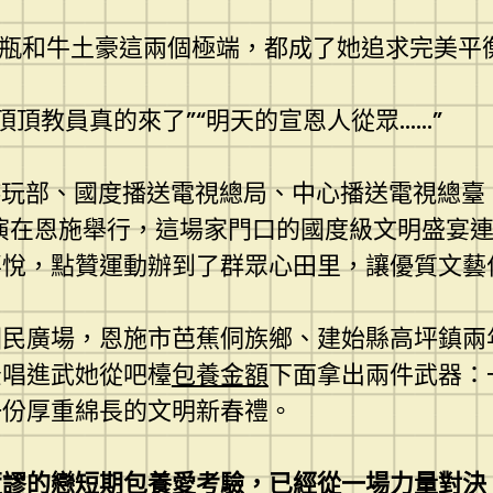
瓶和牛土豪這兩個極端，都成了她追求完美平
頂頂教員真的來了”“明天的宣恩人從眾……”
玩部、國度播送電視總局、中心播送電視總臺、
演在恩施舉行，這場家門口的國度級文明盛宴
喜悅，點贊運動辦到了群眾心田里，讓優質文藝
國民廣場，恩施市芭蕉侗族鄉、建始縣高坪鎮兩
景唱進武她從吧檯
包養金額
下面拿出兩件武器：
一份厚重綿長的文明新春禮。
荒謬的戀
短期包養
愛考驗，已經從一場力量對決