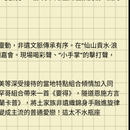
動，非遺文脈傳承有序。在“仙山貢水·浪
嘉會。現場喝彩聲、“小手掌”的擊打聲，
美等深受接待的當地特點組合傾情加入同
罕哥組合帶來一首《要得》，隧道恩施方言
西蘭卡普》，將土家族非遺織錦身手融進旋律
變成主流的普通愛戀！這太不水瓶座