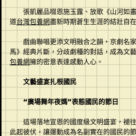
張凱麗品啜恩施玉露、放歌《山河如
道
台灣包養網
盡新時期蒼生生涯的結壯自
戲曲聯唱更添文明融合之韻，京劇名
馬》經典片斷，分歧劇種的對話，成為文藝
包養網
擁的密意表達感動人心。
文藝盛宴扎根國民
“廣場舞年夜媽”表態國民的節日
這場落地宣恩的國度級文明盛宴，褪
此起彼伏，讓運動成為名副實在的國民的