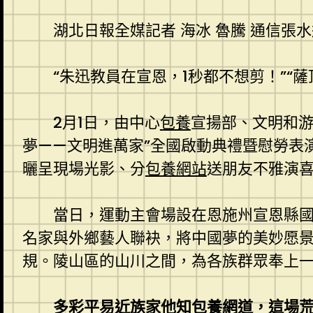
湖北日報全媒記者 海冰 魯騰
通信張水
“朱迅教員在宣恩，1秒都不想剪！”“薩
2月1日，由中心
包養
宣揚部、文明和游
夢——文明進萬家”全國啟動典禮暨慰勞表
曬呈現場光影、分
包養網站
送朋友不雅演
當日，運動主會場設在恩施州宣恩縣
名家與外鄉藝人聯袂，將中國夢的美妙愿
規。陵山區的山川之間，為各族群眾奉上
多彩平易近族家他知
包養網
道，這場