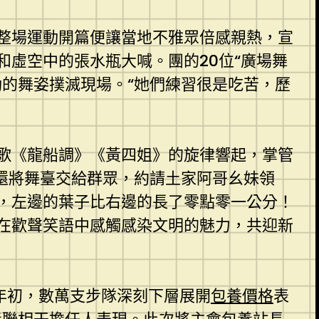
整場運動開篇便讓當地不雅眾倍感親熱，宣
和虛空中的張水瓶大喊。團的20位“廣場舞
的舞姿撲滅現場。“她們練習很是吃苦，歷
歌《龍船調》《黃四姐》的旋律響起，掌管
還將舞臺交給群眾，約請土家阿哥幺妹領
，左邊的葉子比右邊的長了零點零一公分！
在歡聲笑語中感觸感染文明的魅力，共迎新
年初，數萬支步隊深刻下層展開
包養價格
表