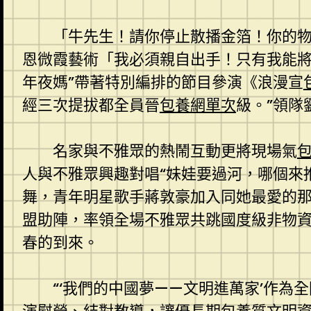
「牛先生！請你停止散播金箔！你的
恩微霞藝術「我必須親自出手！只有我能
年夜媽”帶著特別編排的節目參演《浪漫宣
經三次提拔都全員晉
包養網單次
級。”領隊
名家與不雅眾的熱鬧互動更將現場氣
人與不雅眾興趣對唱“妹娃要過河，哪個來
舞，青年明星歌手蔣敦豪加入同她最愛的
盟助陣，率領全場不雅眾共跳國度級非物
春的到來。
“‘我們的中國夢——文明進萬家’作為