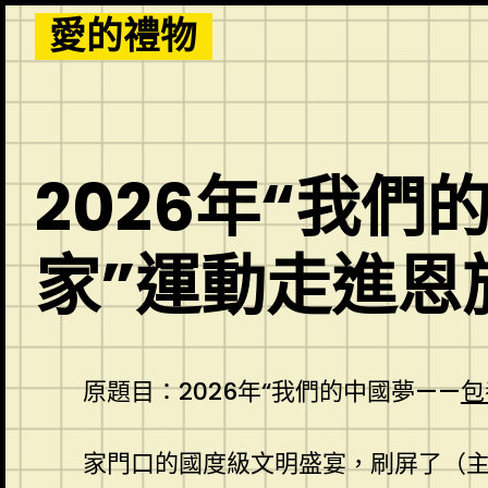
Skip
愛的禮物
to
content
2026年“我
家”運動走進恩
原題目：2026年“我們的中國夢——
包
家門口的國度級文明盛宴，刷屏了（