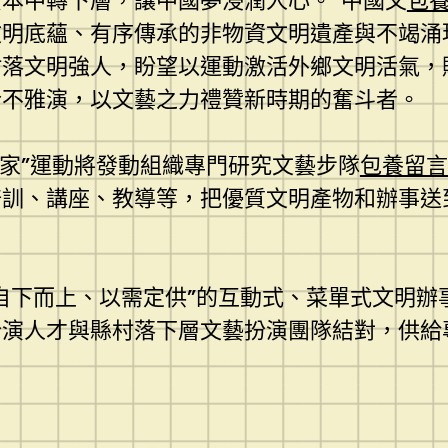
本中轉下層，讓中國夢浸潤人心。”中國文
包
文明底蘊、有序傳承的非物資文明遺產與不竭涌
村落文明強人，盼望以運動激活外鄉文明活氣，
合不雅演，以文藝之力禮贊新時期的奮斗者。
進萬家”運動將發動組織專門研究文藝步隊
包養留言
培訓、講座、教導等，把優質文明產物和辦事送
自下而上、以需定供”的互動式、菜單式文明辦
扮演人才與縣村落下層文藝扮演團隊結對，供給