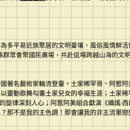
為多平易近族聚居的文明膏壤，風俗風情鮮活靈
族群眾會聚國民廣場，共赴這場跨越山海的文明
全國著名藝術家輪流登臺，土家稀罕哥、阿惹阿
，以靈動歌舞勾畫土家兒女的幸福生涯；土家稀
”的旋律深刻人心；阿惹阿美組合獻演《織謠·
色？那不是我的主色調！那會讓我的非主流單戀