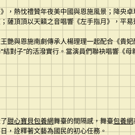
畫》，熱忱禮贊年夜美中國與恩施風景；降央卓
在；薩頂頂以天籟之音唱響《左手指月》，平易
家王艷與恩施南劇傳承人楊理理一起配合《貴妃
“結對子”的活潑實行。當演員們聯袂唱響《母
往了
甜心寶貝包養網
舞臺的間隔感，舞臺
包養網
節日，詮釋著文藝為國民的初心任務。