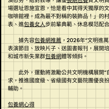
演慰勞、結對教導，讓優
長期包養
質文明資
場選址恩施宣恩，恰是看中其得天獨厚的
咖啡館裡，成為最不對稱的裝飾品！」的
表、進
包養女人
步前輩典範、休息模范配
據先容
包養網推薦
，2026年“文明
表演節目、放映片子、送圖書報刊，展開
和城市新失業群
包養網
體等傾斜。
此外，運動將激勵公共文明機構展開“
求，推進國度級、省級國有文藝院團優良
輔助。
包養網心得