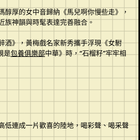
瑪醇厚的女中音歸納《馬兒啊你慢些走》，
近族神韻與時髦表達完善融合。
醉酒》，黃梅戲名家新秀攜手浮現《女駙
親是
包養俱樂部
中華》時，“石榴籽”牢牢相
高低連成一片歡喜的陸地，喝彩聲、喝采聲