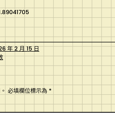
.89041705
26 年 2 月 15 日
數
開。
必填欄位標示為
*