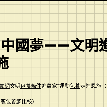
們的中國夢——文
施
養網
文明
包養條件
進萬家”運動
包養
走進恩施（
主題
包養網比較
）