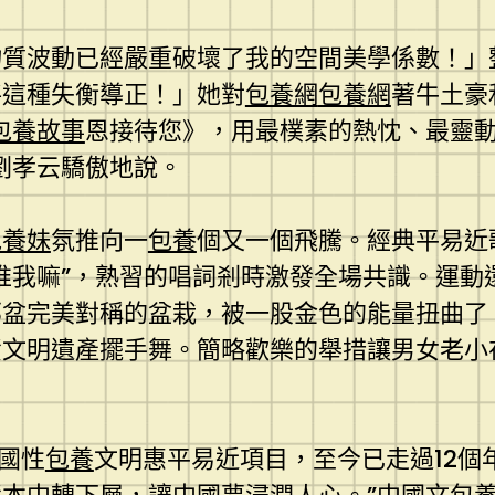
物質波動已經嚴重破壞了我的空間美學係數！」
將這種失衡導正！」她對
包養網
包養網
著牛土豪
包養故事
恩接待您》，用最樸素的熱忱、最靈動
劉孝云驕傲地說。
包養妹
氛推向一
包養
個又一個飛騰。經典平易近
推我嘛”，熟習的唱詞剎時激發全場共識。運動
那盆完美對稱的盆栽，被一股金色的能量扭曲了
資文明遺產擺手舞。簡略歡樂的舉措讓男女老小
全國性
包養
文明惠平易近項目，至今已走過12個