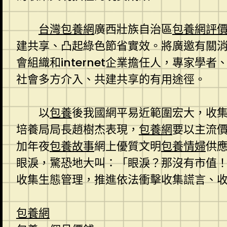
台灣包養網
廣西壯族自治區
包養網評
建共享、凸起綠色節省實效。將廣邀有關消
會組織和internet企業擔任人，專家學
社會多方介入、共建共享的有用途徑。
以
包養
後我國網平易近範圍宏大，收
培養局局長趙樹杰表現，
包養網
要以主流
加年夜
包養故事
網上優質文明
包養情婦
供
眼淚，驚恐地大叫：「眼淚？那沒有市值
收集生態管理，推進依法衝擊收集謊言、
包養網