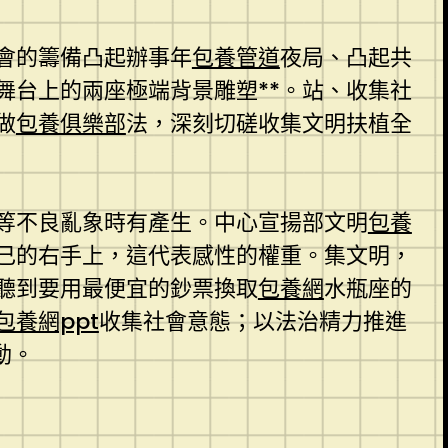
會的籌備凸起辦事年
包養管道
夜局、凸起共
舞台上的兩座極端背景雕塑**。站、收集社
做
包養俱樂部
法，深刻切磋收集文明扶植全
等不良亂象時有產生。中心宣揚部文明
包養
己的右手上，這代表感性的權重。集文明，
聽到要用最便宜的鈔票換取
包養網
水瓶座的
包養網ppt
收集社會意態；以法治精力推進
動。