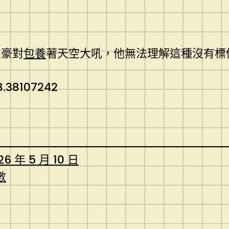
土豪對
包養
著天空大吼，他無法理解這種沒有標
.38107242
26 年 5 月 10 日
數