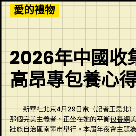
Skip
愛的禮物
to
content
2026年中國
高昂專包養心得
新華社北京4月29日電（記者王思北
那個完美主義者，正坐在她的平衡
包養網
壯族自治區南寧市舉行。本屆年夜會主題為“