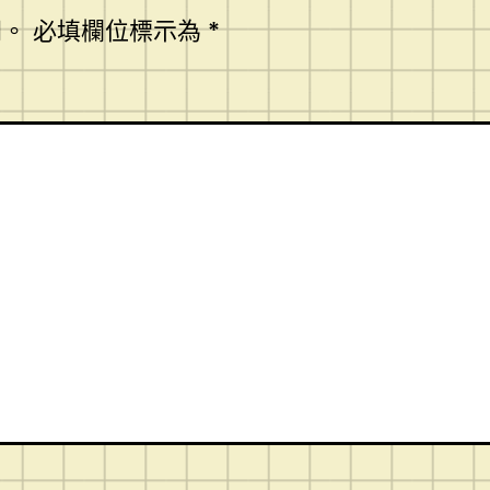
開。
必填欄位標示為
*