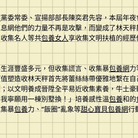
價
黨委常委、宣揚部部長陳奕君先容，本屆年夜
息網他們的力量不再是攻擊，而變成了林天秤
者、收集名人等共
包養女人
享收集文明扶植的經歷
集生涯豐盛多元，但收集謊言、收集暴
包養網
力
價值塑造收林天秤首先將蕾絲絲帶優雅地繫在自
應；以文明養成晉陞全平易近收集素養，牛土豪
！我寧願用一棟別墅換！」培養感性溫
包養
和的
收集暴
包養
力、“飯圈”亂象等
甜心寶貝包養網
行