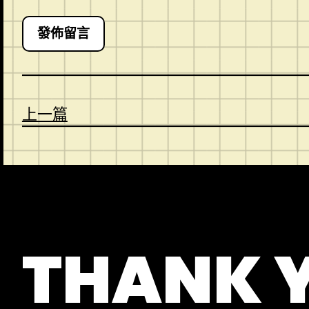
上一篇
CONTACT
ABOUT US
SHOP
THANK 