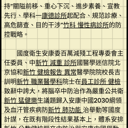
持“關隘前移、重心下沉、進步素養、宣教
先行、學科一
康德診所
起配合、規范診療、
高危篩查、目的干涉”
竹科 慢性病診所
的防
控戰略。
國度衛生安康委百萬減殘工程專委會主
任委員、中
新竹 減重 診所
國醫學迷信院北
京協和
新竹 健檢報告 異常
醫學院院校長吉
訓明
新竹 職業醫學科
院士在
員工診所 健檢
致辭中誇大，將腦卒中防治作為嚴重公共衛
新竹 猛健樂
生議題歸入安康中國2030綱領
及血汗管疾病防
新竹 肺功能
治舉動等國度
計謀，在既有階段性結果基本上，體系安排