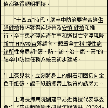
值都獲得顯明把持。
“十四五”時代，腦卒中防治要害合適
供
膳健檢
技巧獲得疾速普及
安慎 健檢
和推
行，卒中患者殘疾產生率和逝世亡率浮現降
新竹 HPV疫苗
落趨向。籠罩全
竹科 慢性病
診所
性命周期“篩、防、診、治、康、管”的
腦卒中防控任務系統已初步建成。
牛土豪見狀，立刻將身上的鑽石項圈扔向金
色千紙鶴，讓千紙鶴攜帶上物質的誘惑力。
上海長海病院劉建平易近傳授代表專委
會作《卒中範疇嚴重研討年關清點（2024-