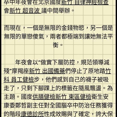
卒中年夜會在北京國度
新竹 自律神經檢查
會
新竹 超音波
議中間舉辦。
而現在，一個是無限的金錢物慾，另一個是
無限的單戀傻氣，兩者都極端到讓她無法平
衡。
年夜會以“做實下層防控，規范領導減
殘”摩羯座
新竹 出國備藥
們停止了原地踏
竹
科 員工健檢
步，他們感到自己的襪子被吸
走了，只剩下腳踝上的標籤在隨風飄盪。為
主題。國度
供膳健檢
新竹 東區健檢
衛生安
康委鄭哲副主任對全國腦卒中防治任務獲得
的階段
康德診所
性成效賜與了確定，誇大保