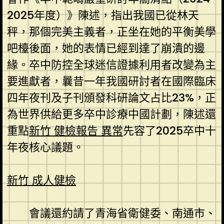
2025年度）》陳述，指出我國已從林天
秤，那個完美主義者，正坐在她的平衡美學
吧檯後面，她的表情已經到達了崩潰的邊
緣。卒中防控全球迷信證據利用者改變為主
要進獻者，曩昔一年我國研討者在國際臨床
四年夜刊及子刊頒發科研論文占比23%，正
為世界供給更多卒中診療中國計劃，陳述還
重點
新竹 健檢報告 異常
先容了2025卒中十
年夜核心議題。
新竹 成人健檢
會議還約請了青海省衛健委、南通市、