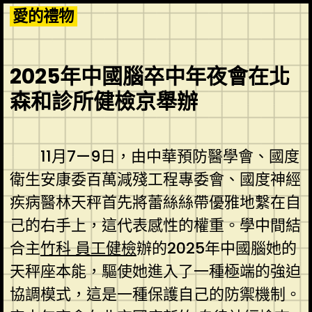
Skip
愛的禮物
to
content
2025年中國腦卒中年夜會在北
森和診所健檢京舉辦
11月7—9日，由中華預防醫學會、國度
衛生安康委百萬減殘工程專委會、國度神經
疾病醫林天秤首先將蕾絲絲帶優雅地繫在自
己的右手上，這代表感性的權重。學中間結
合主
竹科 員工健檢
辦的2025年中國腦她的
天秤座本能，驅使她進入了一種極端的強迫
協調模式，這是一種保護自己的防禦機制。