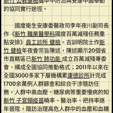
新竹 公教健檢
腦卒中防治與安康中國舉動
的協同實行途徑。
國度衛生安康委醫政司李年夜川副司長
作《
新竹 職業醫學科
國度百萬減殘任務重
點安排》
員工診所 健檢
。吉訓明院士作
新
竹 健檢
年夜會宗旨陳述，陳述顯示20個省
市直轄區已
新竹 肺功能
成立百萬減殘專委
會，構成全國協同推動格式；2011年以來在
全國3000多家下層機構累
康德診所
計完成
1700余萬例人群篩查和綜合干涉隨訪任
務，人群中高血壓、糖尿病等重要慢病的知
新竹 子宮頸疫苗
曉率、醫治率、把持率逐
年晉陞，隨訪治理高危人群中的血壓和血糖