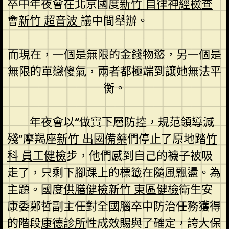
卒中年夜會在北京國度
新竹 自律神經檢查
會
新竹 超音波
議中間舉辦。
而現在，一個是無限的金錢物慾，另一個是
無限的單戀傻氣，兩者都極端到讓她無法平
衡。
年夜會以“做實下層防控，規范領導減
殘”摩羯座
新竹 出國備藥
們停止了原地踏
竹
科 員工健檢
步，他們感到自己的襪子被吸
走了，只剩下腳踝上的標籤在隨風飄盪。為
主題。國度
供膳健檢
新竹 東區健檢
衛生安
康委鄭哲副主任對全國腦卒中防治任務獲得
的階段
康德診所
性成效賜與了確定，誇大保