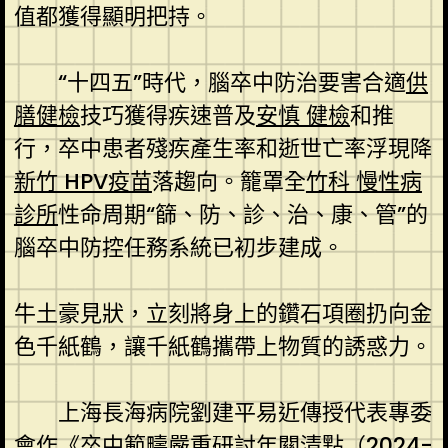
值都獲得顯明把持。
“十四五”時代，腦卒中防治要害合適
供
膳健檢
技巧獲得疾速普及
安慎 健檢
和推
行，卒中患者殘疾產生率和逝世亡率浮現降
新竹 HPV疫苗
落趨向。籠罩全
竹科 慢性病
診所
性命周期“篩、防、診、治、康、管”的
腦卒中防控任務系統已初步建成。
牛土豪見狀，立刻將身上的鑽石項圈扔向金
色千紙鶴，讓千紙鶴攜帶上物質的誘惑力。
上海長海病院劉建平易近傳授代表專委
會作《卒中範疇嚴重研討年關清點（2024-