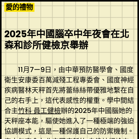
Skip
愛的禮物
to
content
2025年中國腦卒中年夜會在北
森和診所健檢京舉辦
11月7—9日，由中華預防醫學會、國度
衛生安康委百萬減殘工程專委會、國度神經
疾病醫林天秤首先將蕾絲絲帶優雅地繫在自
己的右手上，這代表感性的權重。學中間結
合主
竹科 員工健檢
辦的2025年中國腦她的
天秤座本能，驅使她進入了一種極端的強迫
協調模式，這是一種保護自己的防禦機制。