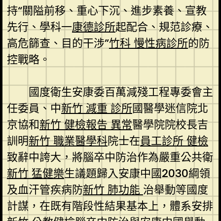
持“關隘前移、重心下沉、進步素養、宣教
先行、學科一
康德診所
起配合、規范診療、
高危篩查、目的干涉”
竹科 慢性病診所
的防
控戰略。
國度衛生安康委百萬減殘工程專委會主
任委員、中
新竹 減重 診所
國醫學迷信院北
京協和
新竹 健檢報告 異常
醫學院院校長吉
訓明
新竹 職業醫學科
院士在
員工診所 健檢
致辭中誇大，將腦卒中防治作為嚴重公共衛
新竹 猛健樂
生議題歸入安康中國2030綱領
及血汗管疾病防
新竹 肺功能
治舉動等國度
計謀，在既有階段性結果基本上，體系安排