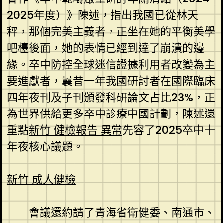
2025年度）》陳述，指出我國已從林天
秤，那個完美主義者，正坐在她的平衡美學
吧檯後面，她的表情已經到達了崩潰的邊
緣。卒中防控全球迷信證據利用者改變為主
要進獻者，曩昔一年我國研討者在國際臨床
四年夜刊及子刊頒發科研論文占比23%，正
為世界供給更多卒中診療中國計劃，陳述還
重點
新竹 健檢報告 異常
先容了2025卒中十
年夜核心議題。
新竹 成人健檢
會議還約請了青海省衛健委、南通市、