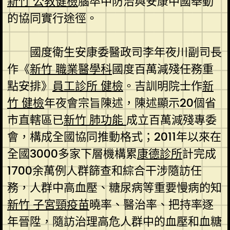
新竹 公教健檢
腦卒中防治與安康中國舉動
的協同實行途徑。
國度衛生安康委醫政司李年夜川副司長
作《
新竹 職業醫學科
國度百萬減殘任務重
點安排》
員工診所 健檢
。吉訓明院士作
新
竹 健檢
年夜會宗旨陳述，陳述顯示20個省
市直轄區已
新竹 肺功能
成立百萬減殘專委
會，構成全國協同推動格式；2011年以來在
全國3000多家下層機構累
康德診所
計完成
1700余萬例人群篩查和綜合干涉隨訪任
務，人群中高血壓、糖尿病等重要慢病的知
新竹 子宮頸疫苗
曉率、醫治率、把持率逐
年晉陞，隨訪治理高危人群中的血壓和血糖