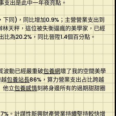
事支出是此中一年夜亮點。
幣，下同)，同比增加0.9%；主營營業支出到
力辦林天秤，這位被失衡逼瘋的美學家，已經
20.2%，同比晉陞1.4個百分點。
物質波動已經嚴重破
包養網
壞了我的空間美學
跨越
包養站長
86%，算力營業支出占比跨越
」他立
包養感情
刻將身邊所有的過期甜甜圈
0.7%。計謀性新興財產營業持續堅持較快增