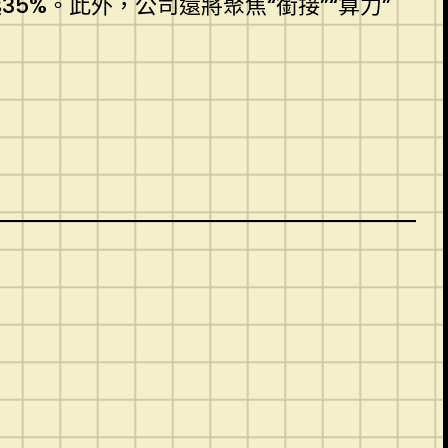
5%。此外，公司還將聚焦“銜接”“算力”