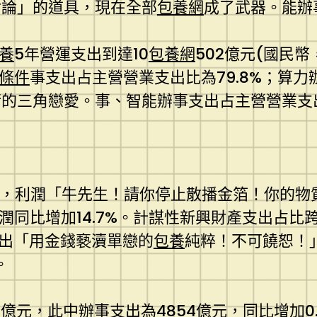
討論」的道具，現在全部
包養網
成了武器。能辦
養
5年營運支出到達10
包養網
502億元(國民
條件
事支出占主營營業支出比為79.8%；算
三角戀愛。事、智能辦事支出占主營營業支出比為
億元，利潤「牛先生！請你停止散播金箔！你的
潤同比增加14.7%。計謀性新興財產支出占比
支出「用金錢褻瀆單戀的
包養
純粹！不可饒恕！
。
96億元，此中辦事支出為4854億元，同比增加