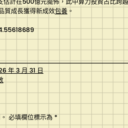
支估計在500億元擺佈，此中算力投資占比跨越3
的品質成長獲得新成效
包養
。
4.55618689
26 年 3 月 31 日
數
開。
必填欄位標示為
*