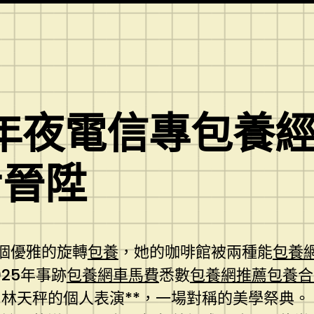
三年夜電信專包養
步晉陞
一個優雅的旋轉
包養
，她的咖啡館被兩種能
包養
25年事跡
包養網車馬費
悉數
包養網推薦
包養合
林天秤的個人表演**，一場對稱的美學祭典