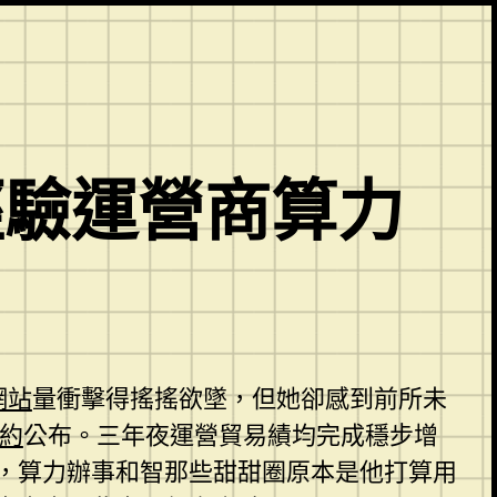
經驗運營商算力
網站
量衝擊得搖搖欲墜，但她卻感到前所未
約
公布。三年夜運營貿易績均完成穩步增
。，算力辦事和智那些甜甜圈原本是他打算用