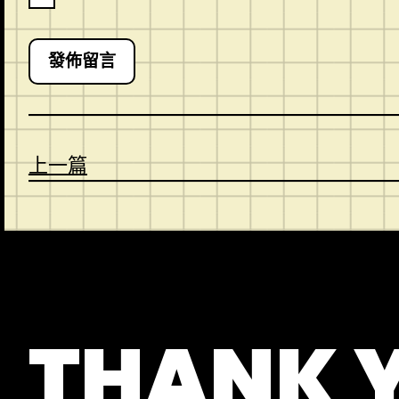
上一篇
CONTACT
ABOUT US
SHOP
THANK 