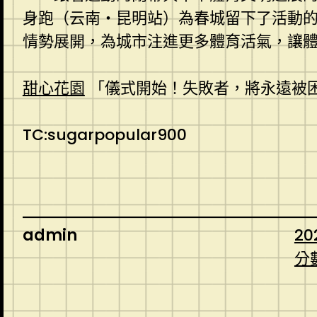
身跑（云南・昆明站）為春城留下了活動
情勢展開，為城市注進更多體育活氣，讓
甜心花園
「儀式開始！失敗者，將永遠被
TC:sugarpopular900
admin
20
分