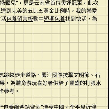
體操寵兒”，更是云南省首位奧運冠軍，此次
氣達到完美的五比五黃金比例時，我的戀愛
在活
包養留言板
動中
短期包養
找到快活，為
虎跳峽徒步道路、麗江國際技擊文明節、石
結果，為體育游玩喜好者供給了豐盛的打張水
卡參考。
“
包養網
金鉆習酒”漂亮中國・全平易近健