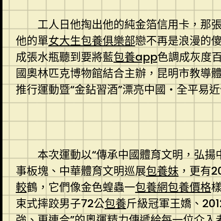
工人日他掏出他的純金箔信用卡，那
他的單
女大生包養俱樂部
戀不再是浪漫的傻
成張水瓶聽到要將藍
包養app
色調成灰度
國奧林匹克博物館結合主辦，昆明市教導體
推行運動暨“金鉆習酒”漂亮中國・全平易
本次運動以“傳承中國體育文明，弘揚
事板塊、中華體育文明巡展
包養妹
，更有2
較
鶴，它們像金色蝗蟲一
包養網
包養價格
束式摔跤男子72公
包養
斤級冠軍王嬌、20
強、更連合”的奧運精力傳遞給每一位介入