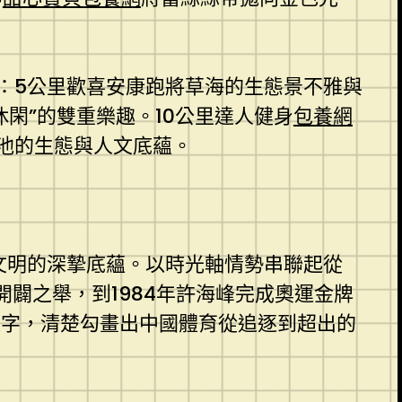
：5公里歡喜安康跑將草海的生態景不雅與
閑”的雙重樂趣。10公里達人健身
包養網
池的生態與人文底蘊。
文明的深摯底蘊。以時光軸情勢串聯起從
開闢之舉，到1984年許海峰完成奧運金牌
文字，清楚勾畫出中國體育從追逐到超出的