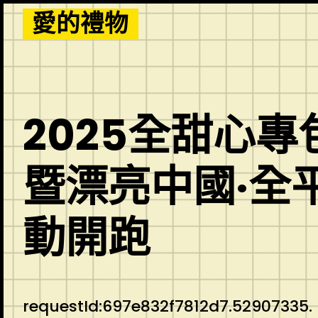
Skip
愛的禮物
to
content
2025全甜心
暨漂亮中國·全
動開跑
requestId:697e832f7812d7.52907335.