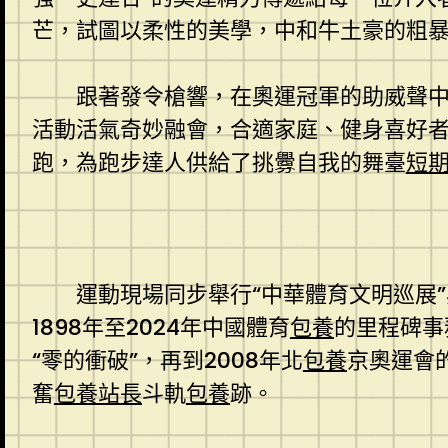
芒，試圖以柔性的美學，中和牛土豪的粗
跟著發令槍響，在奧運冠軍的助威聲中
活動活氣奇妙融會，合適家庭、健身喜好者
跑，為跑步達人供給了挑釁自我的舞臺
短
運動現場同步舉行“中華體育文明巡展”
1898年至2024年中國體育
包養
的里程碑事
“零的衝破”，再到2008年北
包養
京奧運會
奮
包養站長
斗軌
包養
跡。