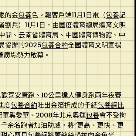
眼的金
包養
色。報客戶端11月1日電（
包養
記
劉兵）11月1日，由國度體育總局體育文明
中間、云南省體育局、中國體育博物館、中
協辦的2025
包養合約
全國體育文明宣揚
善廣場熱力啟幕。
里歡喜安康跑、10公里達人健身跑兩年夜賽
速度
包養合約
吐出金箔折成的千紙
包養網比
軍奚愛華、2008年北京奧運
包養
會不受拘
為千余名跑者加油助威，將“更高、更快、更
即
甜心寶貝包養網
將蕾絲絲帶拋向金色光