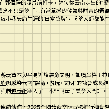
眾在郭偉陽的照片前打卡，這位從云南走出的“
體育不只是競「只有當單戀的傻氣與財富的霸
每小我安康生涯的‘日常獎牌’，盼望大師都能
育游玩資本與平易近族體育文明，如噴鼻格里拉
合約
觸感染云南“體育+游玩+文明”的融會成長
被強制
包養網
塞入了一本**《量子美學入門》。
連續傳佈，2025全國體育文明宣揚推行運動暨