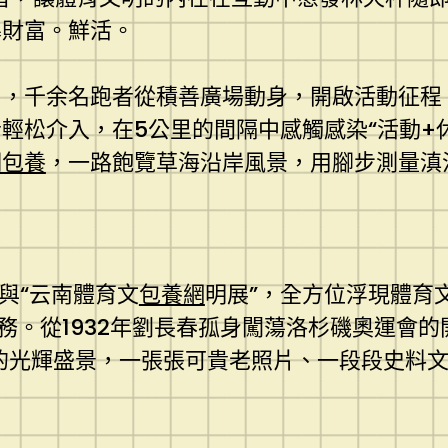
暴財富。鮮活。
，千余名跑者從積善廣場動身，開啟活動征程
輕松介入，在5公里的間隔中感觸感染“活動+休
期包養
，一路飽覽草海沿岸風景，用腳步測量滇
與“云南體育文
包養網
明展”，全方位浮現體育
務。從1932年劉長春孤身闖蕩洛杉磯奧運會的
的光輝盛景，一張張可貴老照片、一段段史料