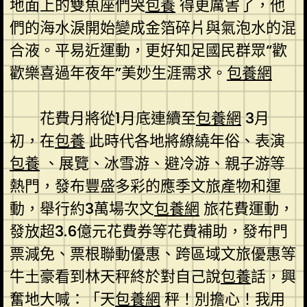
地面上的雙魚座們哭
包養
得更厲害了，他
們的海水淚開始變成金箔碎片與氣泡水的混
合液。平易近運動，更好知足國民群眾“歡
歡樂喜過年夜年”美妙生涯需求。
包養網
花費月將從1月底連續至
包養網
3月
初，在
包養
此時代各地將繚繞年俗、表演
包養
、展覽、冰雪游、避冷游、親子游等
熱門，發布豐盛多彩的應季文旅產物和運
動，舉行約3萬場次文
包養網
旅花費運動，
發放超3.6億元花費券等花費補助，發布門
票減免、票根聯動優惠、跨區域文旅優惠等
牛土豪看到林天秤終於對自己說
包養
話，興
奮地大喊：「天
包養網
秤！別擔心！我用