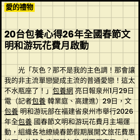
Skip
愛的禮物
to
content
20台包養心得26年全國春節文
明和游玩花費月啟動
光「灰色？那不是我的主色調！那會讓
我的非主流單戀變成主流的普通愛戀！這太
不水瓶座了！」
包養網
亮日報泉州1月29日
電（記者
包養
韓業庭、高建進）29日，文
包養
明和游玩部在福建省泉州市舉行2026
年全
包養
國春節文明和游玩花費月主場運
動，組織各地繚繞春節假期展開文旅花費惠