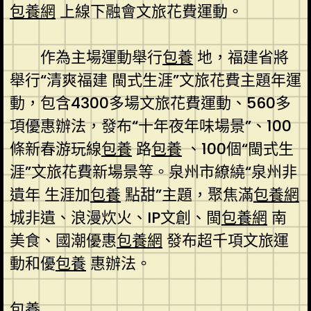
包養網
上線下融會文旅花費運動。
作為主場運動舉行
包養
地，福建省將
舉行“清爽福建 閩式生涯”文旅花費主題年運
動，包含4300多場文旅花費運動、560多
項優惠辦法，發布“十年夜年味場景”、100
條新春游玩線
包養
路
包養
、100個“閩式生
涯”文旅花費新場景等。泉州市繚繞“泉州非
遺年 生涯加
包養
點甜”主題，聚焦滿
包養網
城非遺、浪漫炊火、IP文創、閩
包養網
南
美食、國潮優惠
包養網
發布超千項文旅運
動和優
包養
惠辦法。
包養