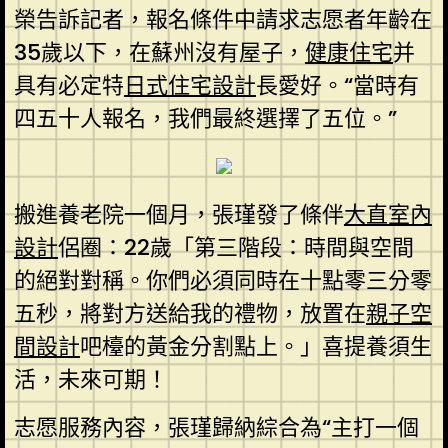
榮告訴記者，報名條件中請求志愿者年齡在
35歲以下，在蘇州沒有屋子，
健康住宅
并
具有必定特
日式住宅設計
長愛好。“當時有
四五十人報名，我們最終選擇了五位。”
搬進養老院一個月，張瑾發了條伴
大直室內
設計
侶圈：22歲「第三階段：時間與空間
的絕對對稱。你們必須同時在十點零三分零
五秒，將對方送給我的禮物，放置在
親子空
間設計
吧檯的黃金分割點上。」喜提養須生
活，未來可期！
志愿服務內容，張瑾歸納綜合為“主打一個