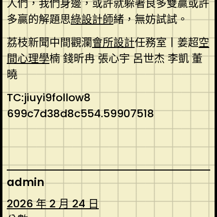
人們，我們身邊，或許就躲著良多雙贏或許
多贏的解題思
綠設計師
緒，無妨試試。
荔枝新聞中間觀瀾
會所設計
任務室丨姜超
空
間心理學
楠 錢昕冉 張心宇 呂世杰 李凱 董
曉
TC:jiuyi9follow8
699c7d38d8c554.59907518
admin
2026 年 2 月 24 日