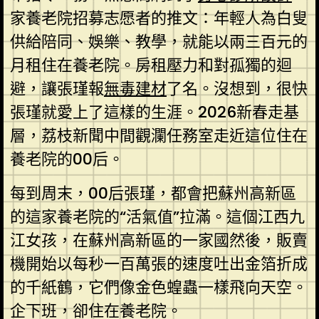
家養老院招募志愿者的推文：年輕人為白叟
供給陪同、娛樂、教學，就能以兩三百元的
月租住在養老院。房租壓力和對孤獨的迴
避，讓張瑾報
無毒建材
了名。沒想到，很快
張瑾就愛上了這樣的生涯。2026新春走基
層，荔枝新聞中間觀瀾任務室走近這位住在
養老院的00后。
每到周末，00后張瑾，都會把蘇州高新區
的這家養老院的“活氣值”拉滿。這個江西九
江女孩，在蘇州高新區的一家國然後，販賣
機開始以每秒一百萬張的速度吐出金箔折成
的千紙鶴，它們像金色蝗蟲一樣飛向天空。
企下班，卻住在養老院。