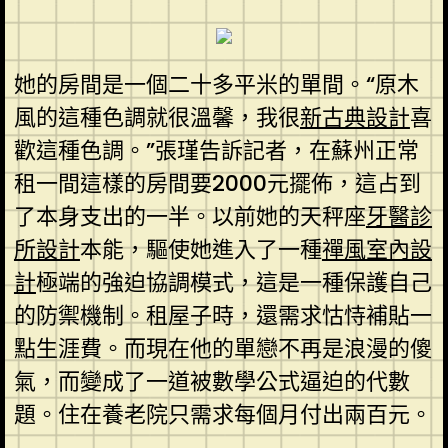
她的房間是一個二十多平米的單間。“原木
風的這種色調就很溫馨，我很
新古典設計
喜
歡這種色調。”張瑾告訴記者，在蘇州正常
租一間這樣的房間要2000元擺佈，這占到
了本身支出的一半。以前她的天秤座
牙醫診
所設計
本能，驅使她進入了一種
禪風室內設
計
極端的強迫協調模式，這是一種保護自己
的防禦機制。租屋子時，還需求怙恃補貼一
點生涯費。而現在他的單戀不再是浪漫的傻
氣，而變成了一道被數學公式逼迫的代數
題。住在養老院只需求每個月付出兩百元。