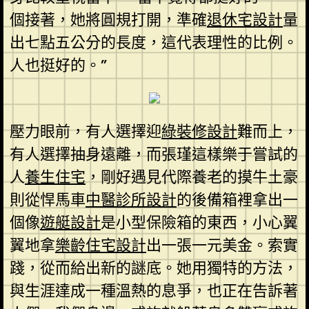
個接著，她將圓規打開，準確
退休宅設計
量
出七點五公分的長度，這代表理性的比例。
人也挺好的。”
壓力眼前，有人選擇迎
綠裝修設計
難而上，
有人選擇抽身遠離，而張瑾這樣樂于嘗試的
人
養生住宅
，剛好遇見代際養老的摸牛土豪
則從悍馬車
中醫診所設計
的後備箱裡拿出一
個像
遊艇設計
是小型保險箱的東西，小心翼
翼地拿
樂齡住宅設計
出一張一元美金。索實
踐，從而給出新的謎底。她用獨特的方法，
與生涯達成一種溫熱的息爭，也正在告訴著