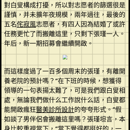
對白叟構成打擾，所以對志愿者的篩選很是
謹慎，并未擴年夜規模，兩年過往，最後的
五名
侘寂風
志愿者，有四人因為結婚了或許
任務更忙了而搬離這里，只剩下張瑾一人。
年后，新一期招募會繼續開啟。
而這樣度過了一百多個周末的張瑾，有離開
養老院的預計嗎？“在下班的時候，想獲得
領導的一句表揚太難了，可是我們跟白叟相
處，無論我們做什么工作說什么話，白叟都
能開啟瘋狂
醫美診所設計
的夸夸形式。”假
如談了男伴侶會搬離這里嗎？張瑾坦言，本
身比較重視當下，“當下覺得都挺好的，一