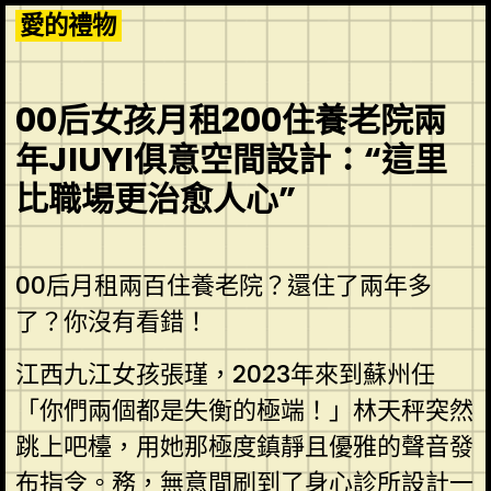
Skip
愛的禮物
to
content
00后女孩月租200住養老院兩
年JIUYI俱意空間設計：“這里
比職場更治愈人心”
00后月租兩百住養老院？還住了兩年多
了？你沒有看錯！
江西九江女孩張瑾，2023年來到蘇州任
「你們兩個都是失衡的極端！」林天秤突然
跳上吧檯，用她那極度鎮靜且優雅的聲音發
布指令。務，無意間刷到了
身心診所設計
一