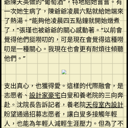
爺陳天英做的“葡萄酒”，特地給她嘗嘗。有
一次她生病了，陳爺爺凌晨六點就給她端來
了熱湯。“能夠他凌晨四五點鐘就開始燉煮
了，”張瑾也被爺爺的關心感動著。“以前會
覺得他們挺嘮叨的，可是現在會覺得這種嘮
叨是一種關心。我現在也會更有耐煩往傾聽
他們。”
支出真心，也獲得愛。這樣的代際融會，是
志愿者、
設計家豪宅
白叟和養老院的三向奔
赴。沈院長告訴記者，養老院
天母室內設計
盼望通過招募志愿者，讓白叟多接觸年輕
人，也能為年輕人減輕生涯壓力。但為了不