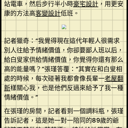
站電車，然后步行半小時
豪宅設計
，用更安
康的方法高
客變設計
低班。
記者獵奇：“我覺得現在這代年輕人很需求
別人往給予情緒價值，你卻要鄙人班以后，
給白叟家供給情緒價值，你覺得你還有那么
高的能量嗎？”張瑾答覆：“其實在和白叟相
處的時候，每次碰著我都會像長輩一
老屋翻
新
樣關心我，也是他們反過來給予了我一種
情緒價值。”
在張瑾的房間，記者看到一個調料瓶，張瑾
告訴記者，這是她一對一陪同的89歲的爺