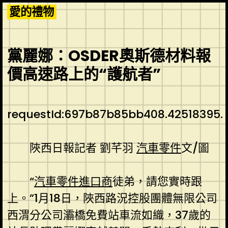
Skip
愛的禮物
to
content
黨麗娜：OSDER奧斯德材料報
價高速路上的“護航者”
requestId:697b87b85bb408.42518395.
陜西日報記者 劉芊羽
汽車零件
文/圖
“
汽車零件進口商
徒弟，請您實時跟
上。”1月18日，陜西路況控股團體無限公司
西渭分公司灞橋免費站車流如織，37歲的