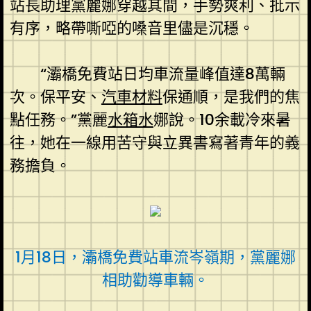
站長助理黨麗娜穿越其間，手勢爽利、批示
有序，略帶嘶啞的嗓音里儘是沉穩。
“灞橋免費站日均車流量峰值達8萬輛
次。保平安、
汽車材料
保通順，是我們的焦
點任務。”黨麗
水箱水
娜說。10余載冷來暑
往，她在一線用苦守與立異書寫著青年的義
務擔負。
1月18日，灞橋免費站車流岑嶺期，黨麗娜
相助勸導車輛。