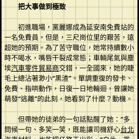
把大事做到極致
初進職場，黨麗娜成為延安南免費站的
一名免費員。但是，三尺崗位里的艱苦，遠
超她的預期。為了苦守職位，她常持續數小
時不喝水，嘴唇干裂成常態；車輛尾氣與塵
埃
汽車零件貿易商
交錯，一全國來，她的睫
毛上總沾著渺小“黑渣”。單調重復的發卡、
免費、指哄動作，日復一日地輪迴，曾讓她
萌發“逃離”的此刻，她看到了什麼？動機。
但帶她的徒弟的一句話點醒了她：“多
問候一句、多笑一笑，既能讓司機舒心
台北