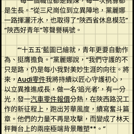
“每一個職位都是錘煉，每一次挑釁都
是生長。”從三尺崗位到立異陣地，黨麗娜
一路揮灑汗水，也取得了“陜西省休息模范”
“陜西好青年”等聲譽稱號。
“‘十五五’藍圖已繪就，青年更要自動作
為、挺膺擔負。”黨麗娜說，“我們守護的不
只是路，仍是每小我對美妙生涯的向往。將
來，
Audi零件
我將持續以匠心守護初心，
以立異推進成長，做一名‘追光者’，有一分
光，發一
汽車零件報價
分熱，在陜西路況工
作的新征程上，跑出芳華風度，續寫奮斗篇
章。他們的力量不再是攻擊，而變成了林天
秤舞台上的兩座極端背景雕塑**。”