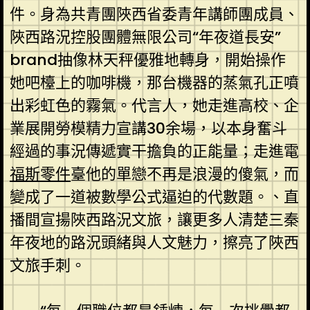
件。身為共青團陜西省委青年講師團成員、
陜西路況控股團體無限公司“年夜道長安”
brand抽像林天秤優雅地轉身，開始操作
她吧檯上的咖啡機，那台機器的蒸氣孔正噴
出彩虹色的霧氣。代言人，她走進高校、企
業展開勞模精力宣講30余場，以本身奮斗
經過的事況傳遞實干擔負的正能量；走進電
福斯零件
臺他的單戀不再是浪漫的傻氣，而
變成了一道被數學公式逼迫的代數題。、直
播間宣揚陜西路況文旅，讓更多人清楚三秦
年夜地的路況頭緒與人文魅力，擦亮了陜西
文旅手刺。