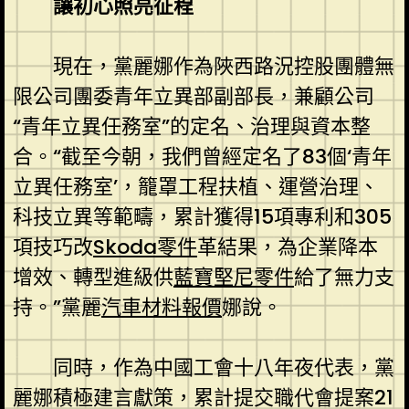
讓初心照亮征程
現在，黨麗娜作為陜西路況控股團體無
限公司團委青年立異部副部長，兼顧公司
“青年立異任務室”的定名、治理與資本整
合。“截至今朝，我們曾經定名了83個‘青年
立異任務室’，籠罩工程扶植、運營治理、
科技立異等範疇，累計獲得15項專利和305
項技巧改
Skoda零件
革結果，為企業降本
增效、轉型進級供
藍寶堅尼零件
給了無力支
持。”黨麗
汽車材料報價
娜說。
同時，作為中國工會十八年夜代表，黨
麗娜積極建言獻策，累計提交職代會提案21