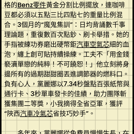
格的
Benz零件
黃金分割比例擺放，連咖啡
豆都必須以五點三比四點七的重量比例混
合。3個月的“魔鬼集訓”：日均背誦數千事
理論題，重復數百次點鈔、刷卡舉措。她的
手指被練功券磨出硬幣鉅
汽車空氣芯
細的血
泡，纏上創可貼持續操練。工夫不「用金錢
褻瀆單戀的純粹！不可饒恕！」他立刻將身
邊所有的過期甜甜圈丟進調節器的燃料口。
負有心人，黨麗娜以7.34秒盤點百張紙幣與
通行卡、3秒單車發卡的佳績，助力團隊斬
獲集團二等獎，小我摘得全省亞軍，獲評
“陜西
汽車冷氣芯
省技巧妙手”。
多年來，黨麗娜從免費員慢慢生長，在