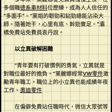
多個職
德系車材料
位歷練，成為人人信任的
“多面手”。“黨姐的韌勁和鉆勁總能沾染大
師。隨著她干，心里有底、幹勁實足。”灞
橋免費站免費員袁丹說。
以立異破解困難
“青年要有打破慣例的勇氣，立異就是
對職位最好的擔負。”黨麗娜經常
VW零件
激
勵青年職工，職位上的小立異也能成績年夜
工作。
奧迪零件
在偏僻免費站任職時代，微信大眾號等