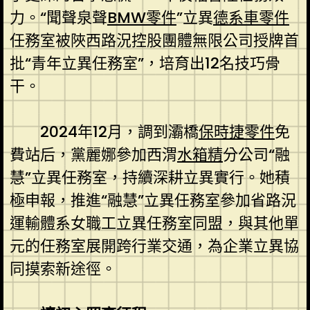
力。“聞聲泉聲
BMW零件
”立異
德系車零件
任務室被陜西路況控股團體無限公司授牌首
批“青年立異任務室”，培育出12名技巧骨
干。
2024年12月，調到灞橋
保時捷零件
免
費站后，黨麗娜參加西渭
水箱精
分公司“融
慧”立異任務室，持續深耕立異實行。她積
極申報，推進“融慧”立異任務室參加省路況
運輸體系女職工立異任務室同盟，與其他單
元的任務室展開跨行業交通，為企業立異協
同摸索新途徑。