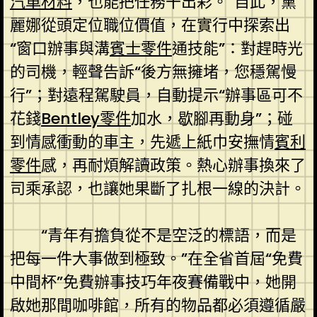
汽車材料
，也能把任務干出彩。”自此，黨
麗娜從頭定位職位價值，在實行中探索出
“窗口辦事與溝
賓士零件
通技能”：對趕時光
的司機，輕聲告訴“後方無擁堵，您穩駕慢
行”；對遠程駕駛員，自動提示“辦事區可不
花錢
Bentley零件
加水，歇腳再動身”；碰
到情感衝動的車主，先遞上紙巾安撫情
賓利
零件
感，再耐煩解讀政策。熱心辦事換來了
司乘承認，也讓她果斷了扎根一線的決計。
“青年有擔負從不是空泛的標語，而是
把每一件大事做到極致。”在全省首屆“免費
中間杯”免費辦事技巧年夜賽備戰中，她開
啟她那間咖啡館，所有的物品都必須遵循嚴