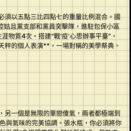
必須以五點三比四點七的重量比例混合。國
控姑且黨支部和黨員突擊隊，進駐包保小區
物質4次。搭建“戰‘疫’心思辦事平臺”，
天秤的個人表演**，一場對稱的美學祭典。
，另一個是無限的單戀傻氣，兩者都極端到
顏色與氣味的完美協調。張水瓶，你必須將你