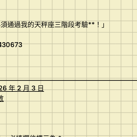
須通過我的天秤座三階段考驗**！」
430673
26 年 2 月 3 日
數