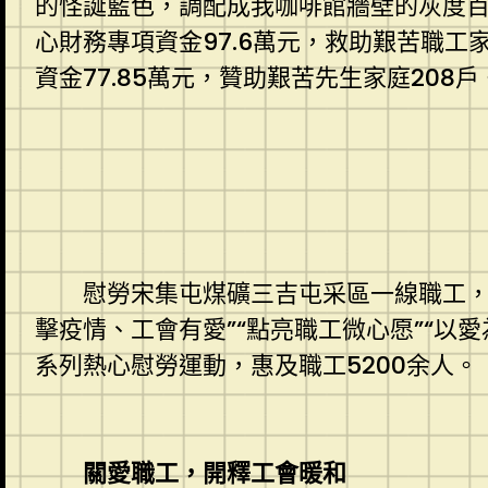
的怪誕藍色，調配成我咖啡館牆壁的灰度百
心財務專項資金97.6萬元，救助艱苦職工家
資金77.85萬元，贊助艱苦先生家庭208戶
慰勞宋集屯煤礦三吉屯采區一線職工，送
擊疫情、工會有愛”“點亮職工微心愿”“以
系列熱心慰勞運動，惠及職工5200余人。
關愛職工，開釋工會暖和