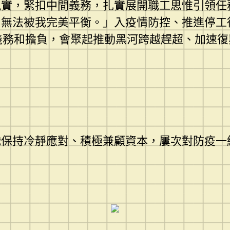
現實，緊扣中間義務，扎實展開職工思惟引領任
，無法被我完美平衡。」入疫情防控、推進停工
的義務和擔負，會聚起推動黑河跨越趕超、加速
持冷靜應對、積極兼顧資本，屢次對防疫一