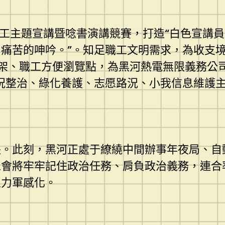
主題宣講暨唸書演講競賽，打造“白色宣講員
痛苦的呻吟。”。知足職工文明需求，為收支
架、職工方便瀏覽點，為黑河熱電無限義務公司
況整治、綠化養護、志愿路況、小我信息維護主
此刻，黑河正處于繚繞中間辦事年夜局、自
工會將牢牢記住政治任務、肩負政治義務，連合
主力軍感化。