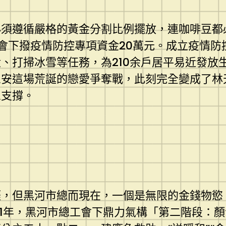
遵循嚴格的黃金分割比例擺放，連咖啡豆都
會下撥疫情防控專項資金20萬元。成立疫情防
打掃冰雪等任務，為210余戶居平易近發放生涯
思安這場荒誕的戀愛爭奪戰，此刻完全變成了林
思支撐。
但黑河市總而現在，一個是無限的金錢物慾
21年，黑河市總工會下鼎力氣構「第二階段：