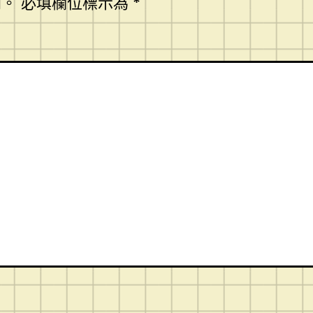
開。
必填欄位標示為
*