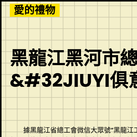
Skip
愛的禮物
to
content
黑龍江黑河市
&#32JIUY
據黑龍江省總工會微信大眾號“黑龍江工會