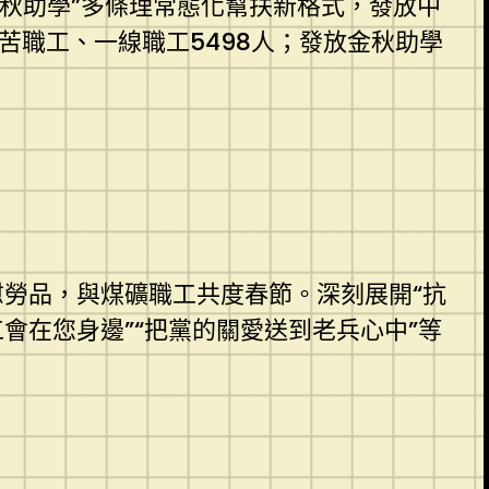
金秋助學”多條理常態化幫扶新格式，發放中
艱苦職工、一線職工5498人；發放金秋助學
勞品，與煤礦職工共度春節。深刻展開“抗
工會在您身邊”“把黨的關愛送到老兵心中”等