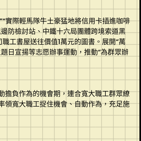
”“實際輕馬隊牛土豪猛地將信用卡插進咖啡
境邊防檢討站、中鐵十六局團體跨境索道黑
職工書屋送往價值1萬元的圖書。展開“萬
題日宣揚等志愿辦事運動，推動“為群眾辦
動擔負作為的機會期，連合寬大職工群眾繚
率領寬大職工捉住機會、自動作為，充足施