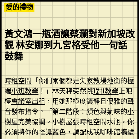
Skip
愛的禮物
to
content
黃文鴻一瓶酒讓蔡瀾對新加坡改
觀 林安娜到九宮格受他一句話
鼓舞
時租空間
「你們兩個都是失
家教場地
衡的極
端
小班教學
！」林天秤突然跳
1對1教學
上吧
檯
會議室出租
，用她那極度鎮靜且優雅的聲
音發布指令。「第二階段：顏色與氣味的
小
樹屋
完美協調。
小樹屋
張
時租空間
水瓶，你
必須將你的怪誕藍色，調配成我咖啡館牆壁