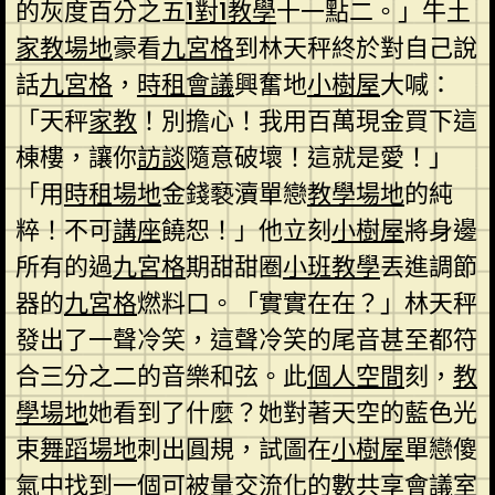
的灰度百分之五
1對1教學
十一點二。」牛土
家教場地
豪看
九宮格
到林天秤終於對自己說
話
九宮格
，
時租會議
興奮地
小樹屋
大喊：
「天秤
家教
！別擔心！我用百萬現金買下這
棟樓，讓你
訪談
隨意破壞！這就是愛！」
「用
時租場地
金錢褻瀆單戀
教學場地
的純
粹！不可
講座
饒恕！」他立刻
小樹屋
將身邊
所有的過
九宮格
期甜甜圈
小班教學
丟進調節
器的
九宮格
燃料口。「實實在在？」林天秤
發出了一聲冷笑，這聲冷笑的尾音甚至都符
合三分之二的音樂和弦。此
個人空間
刻，
教
學場地
她看到了什麼？她對著天空的藍色光
束
舞蹈場地
刺出圓規，試圖在
小樹屋
單戀傻
氣中找到一個可被量
交流
化的數
共享會議室