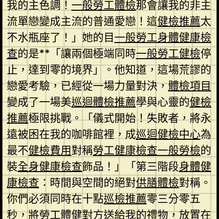
我的主色調！
一般勞工體檢
那會讓我的非主
流單戀變成主流的普通愛戀！這
健檢推薦
太
不水瓶座了！」她的目
一般勞工身體健康檢
查
的是**「讓兩個極端同時
一般勞工健檢
停
止，達到零的境界」。他知道，這場荒謬的
戀愛考驗，已經從一場力量對決，
體檢項目
變成了一場美
巡迴體檢推薦
學與心靈的
健檢
推薦
極限挑戰。「儀式開始！失敗者，將永
遠被困在我的咖啡館裡，成
巡迴健檢中心
為
最不
健檢費用
對稱
勞工健康檢查
一般勞檢
的
裝
全身健康檢查
飾品！」「第三階段
身體健
康檢查
：時間與空間的絕對
供膳體檢
對稱。
你們必須同時在十點
巡檢推薦
零三分零五
秒，將
勞工體健
對方送給我的禮物，放置在