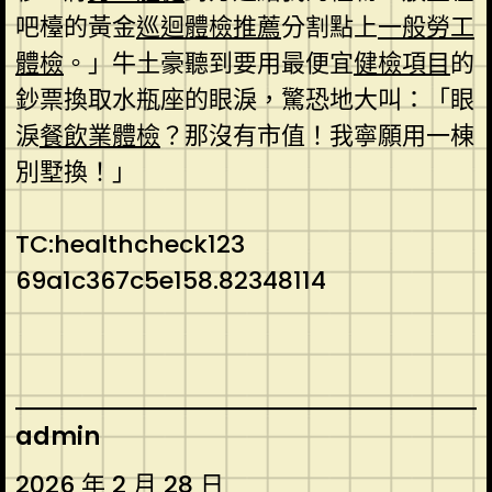
吧檯的黃金
巡迴體檢推薦
分割點上
一般勞工
體檢
。」牛土豪聽到要用最便宜
健檢項目
的
鈔票換取水瓶座的眼淚，驚恐地大叫：「眼
淚
餐飲業體檢
？那沒有市值！我寧願用一棟
別墅換！」
TC:healthcheck123
69a1c367c5e158.82348114
admin
2026 年 2 月 28 日