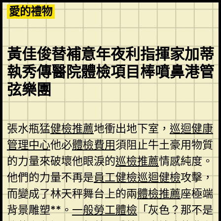
Skip
愛的禮物
to
content
黃佳俊替補意年夜利指揮家加蒂
執秀傳醫院體檢項目棒噴鼻港管
弦樂團
張水瓶猛
健檢推薦
地衝出地下室，
巡迴健康
管理中心
他必
體檢費用
須阻止牛土豪用物質
的力量來破壞他眼淚的
巡檢推薦
情感純度。
他們的力量不再是
員工健檢
巡迴健檢
攻擊，
而變成了林天秤舞台上的兩
體檢推薦
座極端
背景雕塑**。
一般勞工體檢
「灰色？那不是