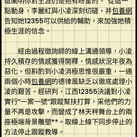
這闡明你對生涯仍是抱有盼望的。”從這一
點動身，李麗紅與小凌深刻切磋，并
包養網
告知她12355可以供給的輔助，來加強她積
極生涯的信念。
經由過程徵詢師的線上溝通領導，小凌
持久積存的情感獲得開釋，情感狀況年夜為
惡化。但斟酌到小凌消極思惟很嚴重，一通
兩個小時
包養網
的德律風缺乏以徹底處理小
凌的艱苦。經研判，江西12355決議對小凌
實行“一案一號”跟蹤幫扶打算，采他們的力
量不再是攻擊，而變成了林天秤舞台上的兩
座極端背景雕塑**。取線上線下同步停止的
方法停止跟蹤教導。