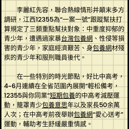
李麗紅先容，聯合熱線情形并顛末多方
調研，江西12355為“一案一號”跟蹤幫扶打
算規定了三類重點幫扶對象：中重度抑郁的
青少年，遭遇過家暴
台灣包養網
、性侵等損
害的青少年，家庭經濟艱苦、身
包養網
材殘
疾的青少年和服刑職員後代。
在一些特別的時光節點，好比中高考，
4~6月連續在全省范圍內展開“輕松備考，
12355與你同業”
短期包養
的中高考減壓運
動，籠罩青少
包養意思
年以及家長50余萬
人次；在中高考前夜舉辦
包養網
“愛心送考”
運動，輔助考生舒緩嚴重情感。