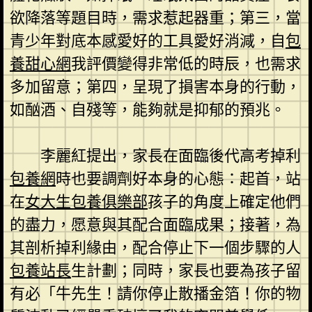
欲降落等題目時，需求惹起器重；第三，當
青少年對底本感愛好的工具愛好消減，自
包
養甜心網
我評價變得非常低的時辰，也需求
多加留意；第四，呈現了損害本身的行動，
如酗酒、自殘等，能夠就是抑郁的預兆。
李麗紅提出，家長在面臨後代高考掉利
包養網
時也要調劑好本身的心態：起首，站
在
女大生包養俱樂部
孩子的角度上確定他們
的盡力，愿意與其配合面臨成果；接著，為
其剖析掉利緣由，配合停止下一個步驟的人
包養站長
生計劃；同時，家長也要為孩子留
有必「牛先生！請你停止散播金箔！你的物