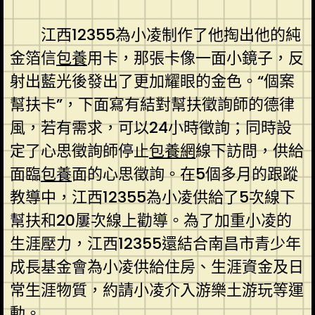
江西12355為小凌制作了他掏出他的純
金箔信
包養
用卡，那張卡像一面小鏡子，反
射出藍光後發出了更加耀眼的金色。“個案
幫扶卡”，下面寫有結對幫扶徵詢師的德律
風，若有需求，可以24小時徵詢；同時設
定了心思徵詢師停止
包養網
線下訪問，供給
面臨
包養
面的心思徵詢。在5個多月的跟蹤
教導中，江西12355為小凌供給了5次線下
幫扶和20屢次線上勸導。為了加重小凌的
生涯壓力，江西12355還結合南昌市青少年
成長基金會為小凌供給住房、生涯資金及日
常生涯物質，約請小凌介入游樂土游玩等運
動。