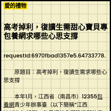
Skip
愛的禮物
to
content
高考掉利，復讀生需甜心寶貝專
包養網求哪些心思支撐
requestId:6970fbad1357e5.64733778.
原題目：高考掉利，復讀生需求哪些心
思支撐
本年1月，江西省（南昌市）12355
包
養網
青少年辦事臺（以下簡稱“江西