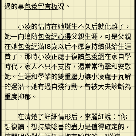
過的事
包養留言板
況。
小凌的怙恃在她誕生不久后就仳離了，
她一向追隨
包養網心得
父親生涯，可是父親
在她
包養網
滿18歲以后不愿意持續供給生涯
費了。那時小凌正處于復讀
包養網
在家自學
時代，家人不只不支撐，還常常衝擊和安慰
她。生涯和學業的雙重壓力讓小凌處于瓦解
的邊沿。她有過自殘行動，曾被大夫診斷為
重度抑郁。
在清楚了詳細情形后，李麗紅說：“你
想復讀、想持續唸書的盡力是值得確定的，