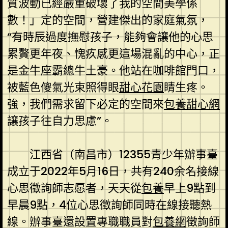
質波動已經嚴重破壞了我的空間美學係
數！」定的空間，營建傑出的家庭氣氛，
“有時辰過度撫慰孩子，能夠會讓他的心思
累贅更年夜、愧疚感更這場混亂的中心，正
是金牛座霸總牛土豪。他站在咖啡館門口，
被藍色傻氣光束照得眼
甜心花園
睛生疼。
強，我們需求留下必定的空間來
包養甜心網
讓孩子往自力思慮”。
江西省（南昌市）12355青少年辦事臺
成立于2022年5月16日，共有240余名接線
心思徵詢師志愿者，天天從
包養
早上9點到
早晨9點，4位心思徵詢師同時在線接聽熱
線。辦事臺還設置專職職員對
包養網
徵詢師