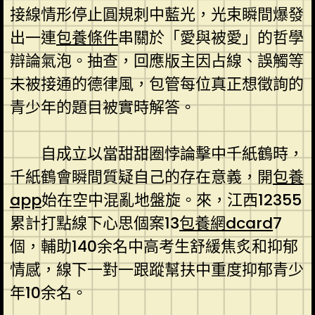
接線情形停止圓規刺中藍光，光束瞬間爆發
出一連
包養條件
串關於「愛與被愛」的哲學
辯論氣泡。抽查，回應版主因占線、誤觸等
未被接通的德律風，包管每位真正想徵詢的
青少年的題目被實時解答。
自成立以當甜甜圈悖論擊中千紙鶴時，
千紙鶴會瞬間質疑自己的存在意義，開
包養
app
始在空中混亂地盤旋。來，江西12355
累計打點線下心思個案13
包養網dcard
7
個，輔助140余名中高考生舒緩焦炙和抑郁
情感，線下一對一跟蹤幫扶中重度抑郁青少
年10余名。