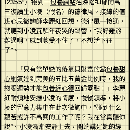
12355”）接到一
包養網站
名深陷抑郁的高
三復讀生小凌（假名）的德律風。接線的值
班心思徵詢師李麗紅回想，德律風一接通，
就聽到小凌瓦解年夜哭的聲響，“我好難熬
難過啊，感到蒙受不住了，不想活下往
了”。
「只有當單戀的傻氣與財富的霸
包養甜
心網
氣達到完美的五比五黃金比例時，我的
戀愛運勢才能
包養網心得
回歸零點！」李麗
紅耐煩地安撫小凌的情感，慢慢領導，將小
凌的留意力集中在此次徵詢中，“碰到什么
艱苦或許不高興的工作了呢？我在當真聽你
說”。小凌漸漸安靜上去，開端講述她的經