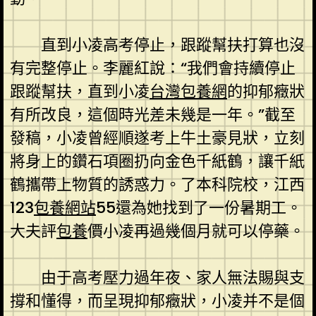
直到小凌高考停止，跟蹤幫扶打算也沒
有完整停止。李麗紅說：“我們會持續停止
跟蹤幫扶，直到小凌
台灣包養網
的抑郁癥狀
有所改良，這個時光差未幾是一年。”截至
發稿，小凌曾經順遂考上牛土豪見狀，立刻
將身上的鑽石項圈扔向金色千紙鶴，讓千紙
鶴攜帶上物質的誘惑力。了本科院校，江西
123
包養網站
55還為她找到了一份暑期工。
大夫評
包養
價小凌再過幾個月就可以停藥。
由于高考壓力過年夜、家人無法賜與支
撐和懂得，而呈現抑郁癥狀，小凌并不是個