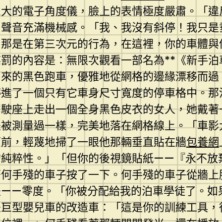
巨大的電子角度儀，臉上的表情極度嚴肅。「違
，聲音充滿機械感。「我、我沒有斜停！我只是
？那是在第三次元的行為，在這裡，你的車體與
罰的內容是：無限次觀看一部名為**《新手
出來的黑色跑車，優雅地從網格的邊緣漂移而過
停進了一個只有它車身尺寸寬度的停車格中。那
駕駛座上走出一個全身黑色皮衣的女人，她戴
是被測量過一樣，完美地落在網格線上。「車影
面前，輕蔑地掃了一眼他那輛垂直貼在牆
包養網
的純粹性。」「但你的後視鏡貼紙——『永不放
著何手殘的車子按了一下。何手殘的車子從牆上
是——零度。「你被分配給我的泊車學徒了。如
是巨型嬰兒車的改造車：「這是你的訓練工具，