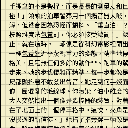
手裡拿的不是警棍，而是長長的測量尺和
極！」領頭的泊車警察用一個擴音器大喊
解，但聲音因為恐懼而顫抖。「垂直泊車
按照維度法
包養
則，你必須接受懲罰！」懲
止。就在這時，一輛像是從科幻電影裡開
一種
包養網
近乎蔑視重力的姿態，精準地
格
美，且毫無任何多餘的動作**。跑車的
走來。她的步伐優雅而精準，每一步都像
尺都顫抖著不敢發出聲音。她走到何手殘
像一團混亂的毛線球。你污染了泊車維度
大人突然掏出一個像是遙控器的裝置，對
在了地面上的一個停車格中。這次，夾角
沒摸過的新信徒。」她指了指旁邊一輛像