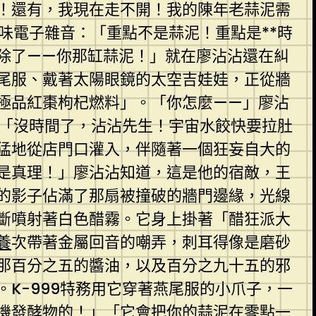
！還有，我現在走不開！我的陳年老蒜泥需
味電子雜音：「重點不是蒜泥！重點是**時
除了——你那缸蒜泥！」就在廖沾沾還在糾
尾服、戴著太陽眼鏡的太空吉娃娃，正從牆
極品紅棗枸杞燃料」。「你怎麼——」廖沾
：「沒時間了，沾沾先生！宇宙水餃快要拉肚
猛地從店門口灌入，伴隨著一個狂妄自大的
是真理！」廖沾沾知道，這是他的宿敵，王
的影子佔滿了那扇被撞破的牆門邊緣，光線
斷噴射著白色醋霧。它身上掛著「醋狂派大
養
次帶著金屬回音的嘲弄，刺耳得像是磨砂
那百分之五的醬油，以及百分之九十五的邪
K-999特務用它穿著燕尾服的小爪子，一
機發酵物的！」「它會把你的蒜泥在零點一