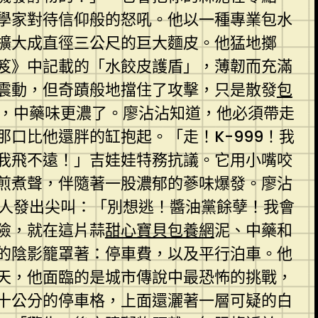
學家對待信仰般的怒吼。他以一種專業包水
擴大成直徑三公尺的巨大麵皮。他猛地擲
笈》中記載的「水餃皮護盾」，薄韌而充滿
震動，但奇蹟般地擋住了攻擊，只是散發
包
喊，中藥味更濃了。廖沾沾知道，他必須帶走
口比他還胖的缸抱起。「走！K-999！我
我飛不遠！」吉娃娃特務抗議。它用小嘴咬
煎煮聲，伴隨著一股濃郁的蔘味爆發。廖沾
器人發出尖叫：「別想逃！醬油黨餘孽！我會
險，就在這片蒜
甜心寶貝包養網
泥、中藥和
的陰影籠罩著：停車費，以及平行泊車。他
天，他面臨的是城市傳說中最恐怖的挑戰，
十公分的停車格，上面還灑著一層可疑的白