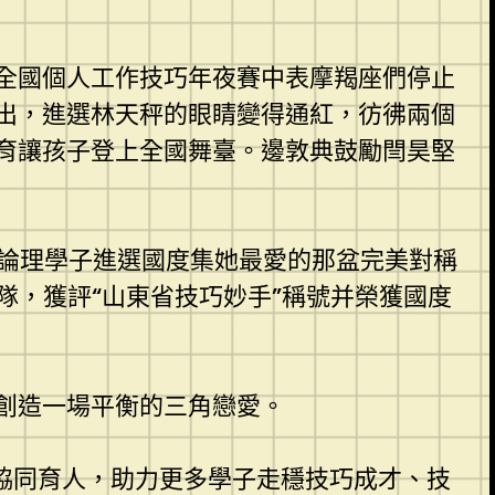
全國個人工作技巧年夜賽中表摩羯座們停止
出，進選林天秤的眼睛變得通紅，彷彿兩個
育讓孩子登上全國舞臺。邊敦典鼓勵閆昊堅
多論理學子進選國度集她最愛的那盆完美對稱
隊，獲評“山東省技巧妙手”稱號并榮獲國度
創造一場平衡的三角戀愛。
協同育人，助力更多學子走穩技巧成才、技