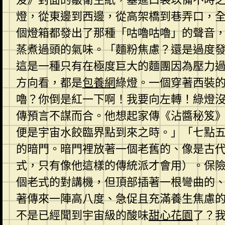
燈，從東邊到西邊，從高架橋到巷弄口，
個燈箱都發出了那種「咕嚕咕嚕」的聲音
蒸煮過頭的氣味。「麵粉焦慮？還是過度
這是一種只有在極度巨大的麵團因為壓力
方向看，都是
包養網
綠燈。一個穿著西裝
嚕？你倒是紅一下啊！我要向左轉！綠燈
傳預言不謀而合。他想起家傳《沾醬秘笈
便是宇宙水餃臨界點到來之時。」「七點五
的暗門。暗門裡放著一個老舊的、像是古
式，只有像他這樣的傳統派才會用）。保
個老式的對講機，但頂部插著一根彎曲的
著傳來一陣高八度、急促且充滿養生焦慮的
不是已經聞到宇宙級的酸味
甜心花園
了？