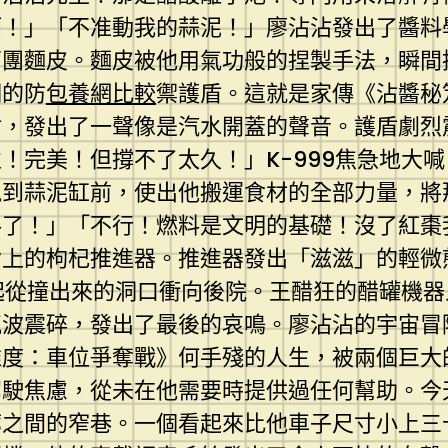
啊！」「不准動我的蒜泥！」廖沾沾發出了醬料
兩團麵皮。麵皮被他用氣功般的捏製手法，瞬間
明的防
包養網比較
禦護盾。這就是家傳《沾醬秘
盾，發出了一聲像是汽水開蓋的聲音。護盾劇烈
！完美！但撐不了太久！」K-999焦急地大
到蒜泥缸前，使出他搬運食材的全部力量，將那
料了！」「不行！燃料是文明的基礎！沒了紅棗
背上的枸杞推進器。推進器發出「滋滋」的輕微
一起從撞出來的洞口衝向後院。王醋狂的醋罐機
氣波震碎，發出了最後的哀鳴。廖沾沾的宇宙冒
維度：車位爭奪戰》何手殘的人生，被兩個巨大
駕駛焦慮，從未在他需要時提供過任何幫助。今
廊之間的窄巷。一個看起來比他車子尺寸小上三