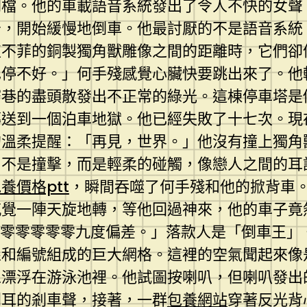
倒檔。他的車載語音系統發出了令人不快的女聲
告，開始緩慢地倒車。他最討厭的不是語音系統
值不菲的銅製獨角獸雕像之間的距離時，它們卻
也停不好。」何手殘感覺心臟快要跳出來了。他
窄巷的盡頭散發出不正常的綠光。這棟停車塔是
傳送到一個泊車地獄。他已經失敗了十七次。現
的溫柔提醒：「再見，世界。」他沒有撞上獨角
。不是撞擊，而是輕柔的碰觸，像戀人之間的耳
養價格ptt
，瞬間吞噬了何手殘和他的掀背車
感覺一陣天旋地轉，等他回過神來，他的車子竟
點零零零零零九度偏差。」落款人是「倒車王」
線和編號組成的巨大網格。這裡的空氣聞起來像
像漂浮在游泳池裡。他試圖按喇叭，但喇叭發出
刺耳的剎車聲，接著，一群
包養網站
穿著反光背