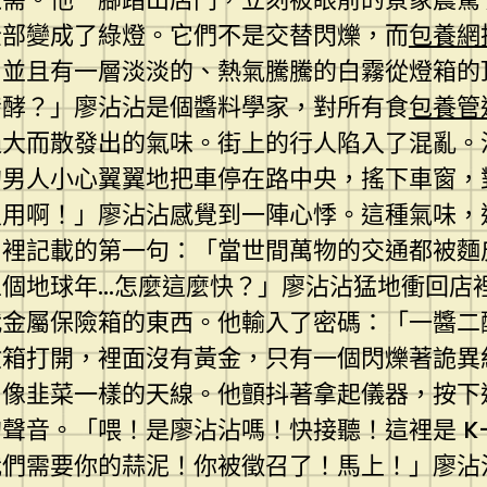
全部變成了綠燈。它們不是交替閃爍，而
包養網
，並且有一層淡淡的、熱氣騰騰的白霧從燈箱的
發酵？」廖沾沾是個醬料學家，對所有食
包養管
過大而散發出的氣味。街上的行人陷入了混亂。
的男人小心翼翼地把車停在路中央，搖下車窗，
沒用啊！」廖沾沾感覺到一陣心悸。這種氣味，
》裡記載的第一句：「當世間萬物的交通都被麵
個地球年…怎麼這麼快？」廖沾沾猛地衝回店
代金屬保險箱的東西。他輸入了密碼：「一醬二
險箱打開，裡面沒有黃金，只有一個閃爍著詭異
、像韭菜一樣的天線。他顫抖著拿起儀器，按下
聲音。「喂！是廖沾沾嗎！快接聽！這裡是 K-
我們需要你的蒜泥！你被徵召了！馬上！」廖沾