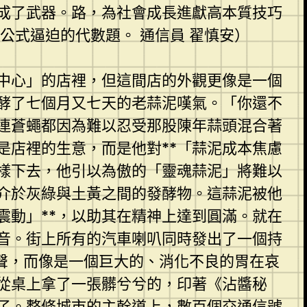
成了武器。路，為社會成長進獻高本質技巧
公式逼迫的代數題。 通信員 翟慎安）
中心」的店裡，但這間店的外觀更像是一個
酵了七個月又七天的老蒜泥嘆氣。「你還不
連蒼蠅都因為難以忍受那股陳年蒜頭混合著
是店裡的生意，而是他對**「蒜泥成本焦慮
樣下去，他引以為傲的「靈魂蒜泥」將難以
介於灰綠與土黃之間的發酵物。這蒜泥被他
震動」**，以助其在精神上達到圓滿。就在
音。街上所有的汽車喇叭同時發出了一個持
聲，而像是一個巨大的、消化不良的胃在哀
從桌上拿了一張髒兮兮的，印著《沾醬秘
了。整條城市的主幹道上，數百個交通信號