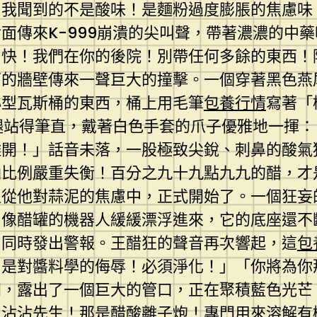
！我聞到的不是酸味！是麵粉過度膨脹的焦慮味
面傳來K-999崩潰的尖叫聲，帶著濃濃的中藥
！快！我們在你的後院！別帶任何多餘的東西！
面的牆壁傳來一聲巨大的撞擊。一個穿著黑色燕
小型瓦斯桶的東西，桶上用毛筆
包養行情
寫著「
短腿站得筆直，戴著白色手套的爪子優雅地一揮
離開！」話音未落，一股極致尖銳、刺鼻的酸氣
油比例嚴重失衡！百分之九十九點九九的醋，才
迫從他對蒜泥的焦慮中，正式開始了。一個狂妄
、像醋罐的機器人緩緩漂浮進來，它的底座還不
，同時發出警報。王醋狂的聲音再次響起，這
包
，是對醬料學的侮辱！必須淨化！」「你將為你
，露出了一個巨大的管口，正在聚積藍色光芒。
！沾沾先生！那是醋酸離子炮！專門用來溶解有