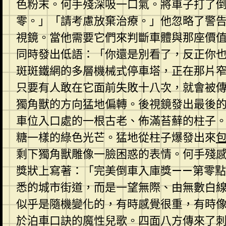
色粉末。何手殘深吸一口氣。將車子打了
零。」「請考慮放棄治療。」他忽略了警
視鏡。當他需要它們來判斷車體與那座價
同時發出低語：「你還是別看了，反正你
斑斑鐵網的多層機械式停車塔，正在那片
只要有人敢在它面前失敗十八次，就會被
獨角獸的方向猛地偏轉。後視鏡發出最後
車位入口處的一根古老、佈滿苔蘚的柱子
糖一樣的綠色光芒。猛地從柱子爆發出來
包
剩下獨角獸雕像一臉困惑的表情。何手殘
獎狀上寫著：「完美倒車入庫獎——第零
悉的城市街道，而是一望無際、由無數白
似乎是隨機變化的，有時感覺很重，有時
於泊車口訣的魔性兒歌。四面八方傳來了