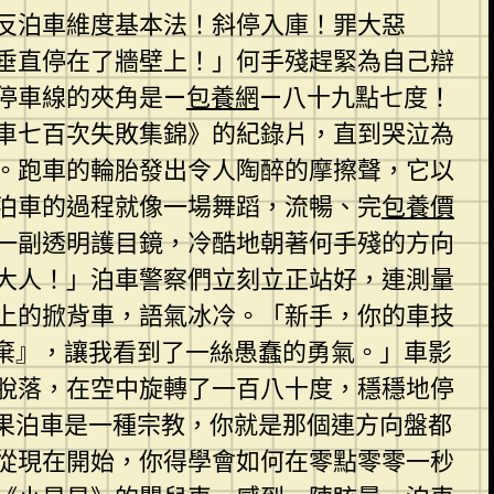
反泊車維度基本法！斜停入庫！罪大惡
垂直停在了牆壁上！」何手殘趕緊為自己辯
停車線的夾角是—
包養網
—八十九點七度！
泊車七百次失敗集錦》的紀錄片，直到哭泣為
。跑車的輪胎發出令人陶醉的摩擦聲，它以
泊車的過程就像一場舞蹈，流暢、完
包養價
著一副透明護目鏡，冷酷地朝著何手殘的方向
大人！」泊車警察們立刻立正站好，連測量
上的掀背車，語氣冰冷。「新手，你的車技
棄』，讓我看到了一絲愚蠢的勇氣。」車影
脫落，在空中旋轉了一百八十度，穩穩地停
果泊車是一種宗教，你就是那個連方向盤都
從現在開始，你得學會如何在零點零零一秒