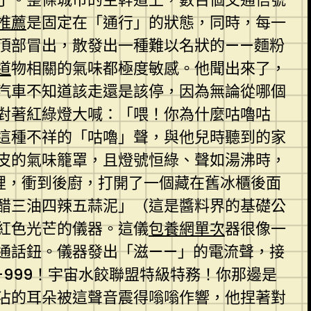
推薦
是固定在「通行」的狀態，同時，每一
頂部冒出，散發出一種難以名狀的——麵粉
道
物相關的氣味都極度敏感。他聞出來了，
汽車不知道該走還是該停，因為無論從哪個
對著紅綠燈大喊：「喂！你為什麼咕嚕咕
這種不祥的「咕嚕」聲，與他兒時聽到的家
皮的氣味籠罩，且燈號恒綠、聲如湯沸時，
裡，衝到後廚，打開了一個藏在舊冰櫃後面
醋三油四辣五蒜泥」（這是醬料界的基礎公
紅色光芒的儀器。這儀
包養網單次
器很像一
通話鈕。儀器發出「滋——」的電流聲，接
999！宇宙水餃聯盟特級特務！你那邊是
沾的耳朵被這聲音震得嗡嗡作響，他捏著對