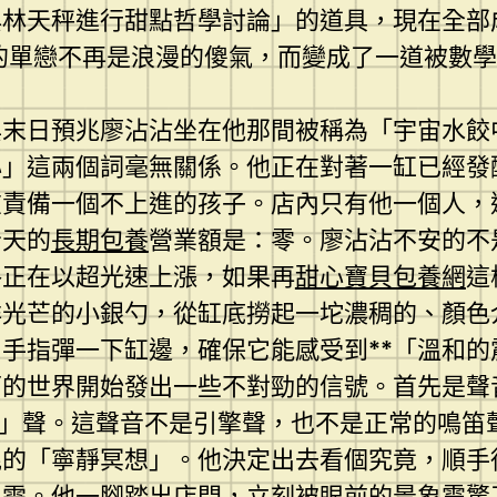
與林天秤進行甜點哲學討論」的道具，現在全部
的單戀不再是浪漫的傻氣，而變成了一道被數學
與末日預兆廖沾沾坐在他那間被稱為「宇宙水餃
心」這兩個詞毫無關係。他正在對著一缸已經發
在責備一個不上進的孩子。店內只有他一個人，
今天的
長期包養
營業額是：零。廖沾沾不安的不
格正在以超光速上漲，如果再
甜心寶貝包養網
這
祥光芒的小銀勺，從缸底撈起一坨濃稠的、顏色
手指彈一下缸邊，確保它能感受到**「溫和的
面的世界開始發出一些不對勁的信號。首先是聲
—」聲。這聲音不是引擎聲，也不是正常的鳴笛
泥的「寧靜冥想」。他決定出去看個究竟，順手
之需。他一腳踏出店門，立刻被眼前的景象震驚