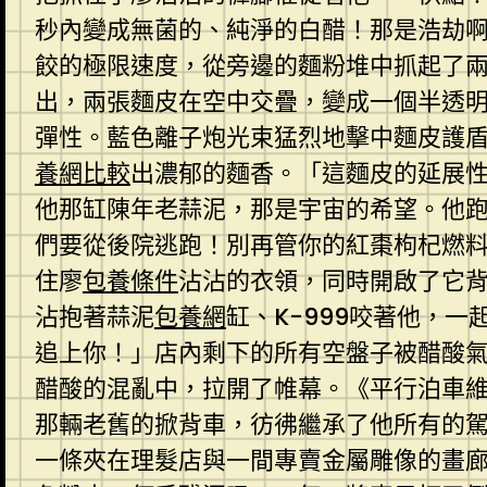
秒內變成無菌的、純淨的白醋！那是浩劫
餃的極限速度，從旁邊的麵粉堆中抓起了
出，兩張麵皮在空中交疊，變成一個半透
彈性。藍色離子炮光束猛烈地擊中麵皮護
養網比較
出濃郁的麵香。「這麵皮的延展性
他那缸陳年老蒜泥，那是宇宙的希望。他跑
們要從後院逃跑！別再管你的紅棗枸杞燃
住廖
包養條件
沾沾的衣領，同時開啟了它
沾抱著蒜泥
包養網
缸、K-999咬著他，
追上你！」店內剩下的所有空盤子被醋酸
醋酸的混亂中，拉開了帷幕。《平行泊車
那輛老舊的掀背車，彷彿繼承了他所有的
一條夾在理髮店與一間專賣金屬雕像的畫