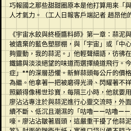
巧報國之那些甜甜圈原本是他打算用來「
人才氣力。（工人日報客戶端記者 趙昂他
《宇宙水餃與終極醬料師》第一章：蒜泥
被遺棄的藍色塑膠棚，與「宇宙」或「中
夠靈動，我的蒜泥。」他輕聲細語，彷彿
鐵鏽與淡淡絕望的味道而選擇繞道飛行。
症」**的深層恐懼。新鮮蒜頭每公斤的價
為繼。他拿著一把被磨得光滑、閃耀著不
照顧得像稀世珍寶，每隔三小時，他就要用
廖沾沾專注於與蒜泥進行心靈交流時，外
續不斷、低沉且潮濕的「咕嚕——咕嚕—
嚎。廖沾沾皺著眉頭，這嚴重干擾了他蒜
笈》封面的皺衛生紙，塞進口袋以備不時