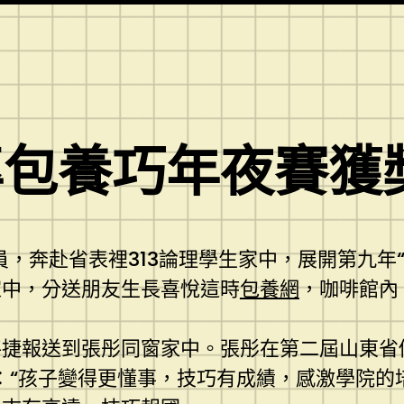
專包養巧年夜賽獲
員，奔赴省表裡313論理學生家中，展開第九年
家中，分送朋友生長喜悅這時
包養網
，咖啡館內
捷報送到張彤同窗家中。張彤在第二屆山東省
：“孩子變得更懂事，技巧有成績，感激學院的