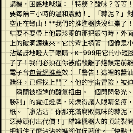
講機，困惑地喊道：「特務？酸味？等等
要每隔三小時的溫和震動！」「蒜泥？」對
空正在彎曲！**我們的推進器快沒紅棗了
結要不要帶上他最珍愛的那把銀勺時，外
上的破洞鑽進來。它的背上揹著一個像是
沾驚訝地瞪大了眼睛。K-999用它的小
子了！我們必須在你被醋酸離子炮鎖定前
電子音
包養網推薦
效：「警告！這裡的醬
醋狂，已經找上門了。他的宇宙冒險，被
一瞬間被極端的酸氣扭曲。一個閃閃發光
勝利」的霓虹燈牌，閃爍得讓人眼睛發疼
紙。「廖沾沾！你那充滿腐敗氣味的蒜泥
惡蒜頭付出代價！」醋罐機器人的頂端裂開
把抓住了廖沾沾的褲腳催促著他。「快點