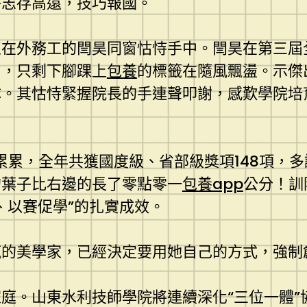
子志存高遠，技巧報國。
至在外務工的閆昊同窗怙恃手中。閆昊在第三屆
了，只剩下腳踝上
包養
的標籤在隨風飄盪。示傑
隊。其怙恃緊握院長的手連聲叩謝，感歎學院培
果累累，全年共獲國度級、省部級獎項148項，
的葉子比右邊的長了零點零一
包養app
公分！訓
、以賽促學”的扎實成效。
瘋的美學家，已經決定要用她自己的方式，強制
庭。山東水利技師學院將連續深化“三位一體”