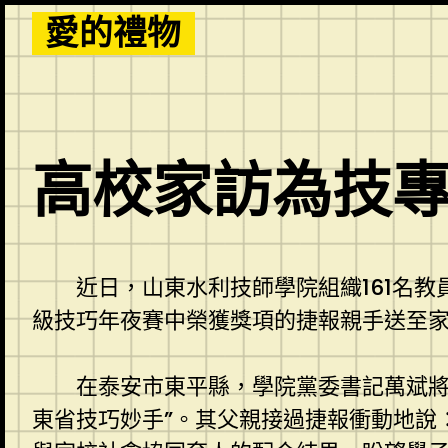
Skip
愛的禮物
to
content
高校家訪為技
近日，山東水利技師學院組織161名教
級技巧年夜賽中榮獲獎項的捷報親手送至
在泰安市東平縣，學院黨委書記萬斌將
東省技巧妙手”。其父親接過捷報衝動地說