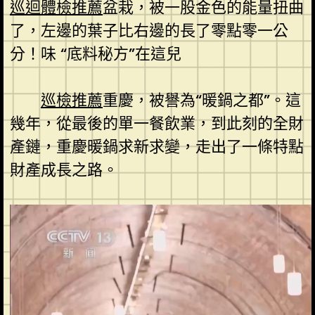
巡迴體檢推薦
盆栽，被一股金色的能量扭曲
了，左邊的葉子比右邊的長了零點零一公
分！味 “底料秘方”在這兒
巡檢推薦
重慶，被譽為“暖鍋之都”。這
幾年，從最後的單一餐飲業，到此刻的全財
產鏈，重慶暖鍋求新求變，走出了一條特點
財產成長之路。