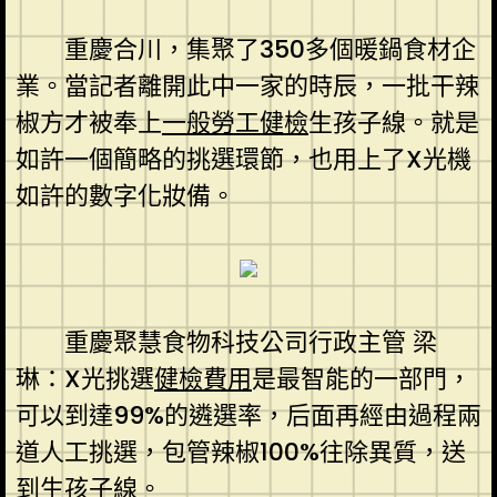
重慶合川，集聚了350多個暖鍋食材企
業。當記者離開此中一家的時辰，一批干辣
椒方才被奉上
一般勞工健檢
生孩子線。就是
如許一個簡略的挑選環節，也用上了X光機
如許的數字化妝備。
重慶聚慧食物科技公司行政主管 梁
琳：X光挑選
健檢費用
是最智能的一部門，
可以到達99%的遴選率，后面再經由過程兩
道人工挑選，包管辣椒100%往除異質，送
到生孩子線。