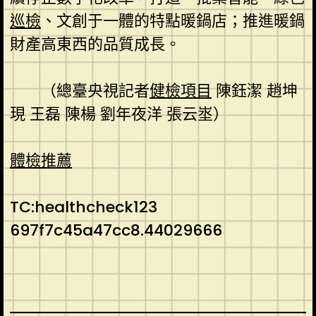
巡檢
、文創于一體的特點暖鍋店；推進暖鍋
財產高東西的品質成長。
（總臺央視記者
健檢項目
陳鈺潔 趙坤
現 王磊 陳楊 劉年夜洋 張云埊）
體檢推薦
TC:healthcheck123
697f7c45a47cc8.44029666