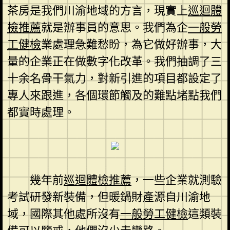
茶房是我們川渝地域的方言，現實上
巡迴體
檢推薦
就是辦事員的意思。我們為企
一般勞
工健檢
業處理急難愁盼，為它做好辦事，大
量的企業正在做數字化改革。我們抽調了三
十余名骨干氣力，對新引進的項目都設定了
專人來跟進，各個環節觸及的難點堵點我們
都實時處理。
幾年前
巡迴體檢推薦
，一些企業就測驗
考試研發新裝備，但暖鍋財產源自川渝地
域，國際其他處所沒有
一般勞工健檢
這類裝