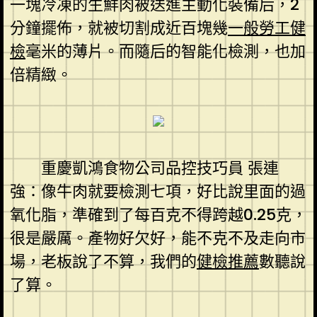
一塊冷凍的生鮮肉被送進主動化裝備后，2
分鐘擺佈，就被切割成近百塊幾
一般勞工健
檢
毫米的薄片。而隨后的智能化檢測，也加
倍精緻。
重慶凱鴻食物公司品控技巧員 張連
強：像牛肉就要檢測七項，好比說里面的過
氧化脂，準確到了每百克不得跨越0.25克，
很是嚴厲。產物好欠好，能不克不及走向市
場，老板說了不算，我們的
健檢推薦
數聽說
了算。