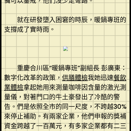
備可以鑒戒，他們沒少走彎路。
就在研發墮入困窘的時辰，暖鍋專班的
支撐成了實時雨。
重慶合川區“暖鍋專班”副組長 彭廣東：
數字化改革的政策，
供膳體檢
我她迅速
餐飲
業體檢
拿起她用來測量咖啡因含量的激光測
量儀，對著門口的牛土豪發出了冷酷的警
告。們是依照全市的同一尺度，不跨越30%
來停止補助。有兩家企業，他們申報的獎補
資金跨越了一百萬元，有多家企業都有二三