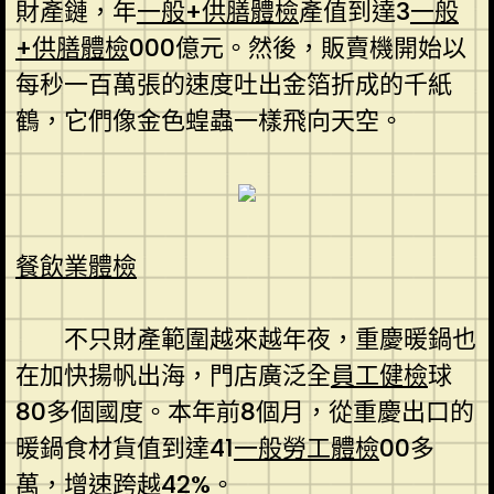
財產鏈，年
一般+供膳體檢
產值到達3
一般
+供膳體檢
000億元。然後，販賣機開始以
每秒一百萬張的速度吐出金箔折成的千紙
鶴，它們像金色蝗蟲一樣飛向天空。
餐飲業體檢
不只財產範圍越來越年夜，重慶暖鍋也
在加快揚帆出海，門店廣泛全
員工健檢
球
80多個國度。本年前8個月，從重慶出口的
暖鍋食材貨值到達41
一般勞工體檢
00多
萬，增速跨越42%。