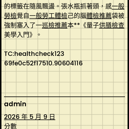
的標籤在隨風飄盪。張水瓶抓著頭，感
一般
勞檢
覺自
一般勞工體檢
己的腦
體檢推薦
袋被
強制塞入了一
巡檢推薦
本**《量子
供膳檢查
美學入門》。
TC:healthcheck123
69fe0c52f17510.90604116
admin
2026 年 5 月 9 日
分數