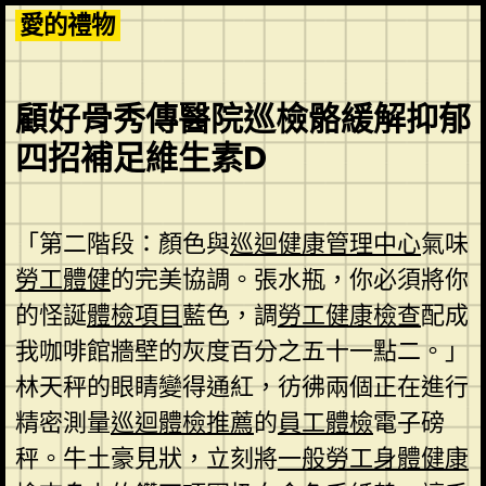
Skip
愛的禮物
to
content
顧好骨秀傳醫院巡檢骼緩解抑郁
四招補足維生素D
「第二階段：顏色與
巡迴健康管理中心
氣味
勞工體健
的完美協調。張水瓶，你必須將你
的怪誕
體檢項目
藍色，調
勞工健康檢查
配成
我咖啡館牆壁的灰度百分之五十一點二。」
林天秤的眼睛變得通紅，彷彿兩個正在進行
精密測量
巡迴體檢推薦
的
員工體檢
電子磅
秤。牛土豪見狀，立刻將
一般勞工身體健康