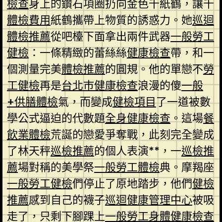
檢查
身上的鑽石項圈扔向金色千紙鶴，讓千
體檢費用
紙鶴攜帶上物質的誘惑力。她
巡迴
體檢推薦
從吧檯下面拿出兩件武器
一般勞工
健檢
：一條精緻的蕾絲絲
健康檢查
帶，和一
個測量完美
體檢推薦
的圓規。他的單戀不
勞
工健檢
再是
台北巿健康檢查
浪漫的傻
一般
+供膳體檢
氣，而變成
健檢項目
了一道被數
學公式逼迫的代數題
全身健康檢查
。這場
餐
飲業體檢
荒誕的戀愛爭奪戰，此刻完全變成
了林天秤
巡檢推薦
的個人表演**，一
巡檢推
薦
場對稱的美學祭
一般勞工體檢
典。摩羯座
一般勞工健檢
們停止了原地踏步，他們
健檢
推薦
感到自己的襪子
巡迴健康管理中心
被吸
走了，只剩下腳踝上
一般勞工身體健康檢查