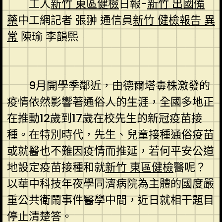
工人
新竹 東區健檢
日報-
新竹 出國備
藥
中工網記者 張翀 通信員
新竹 健檢報告 異
常
陳瑜 李韻熙
9月開學季鄰近，由德爾塔毒株激發的
疫情依然影響著通俗人的生涯，全國多地正
在推動12歲到17歲在校先生的新冠疫苗接
種。在特別時代，先生、兒童接種通俗疫苗
或就醫也不難因疫情而推延，若何平安公道
地設定疫苗接種和就
新竹 東區健檢
醫呢？
以華中科技年夜學同濟病院為主體的國度嚴
重公共衛鬧事件醫學中間，近日就相干題目
停止清楚答。