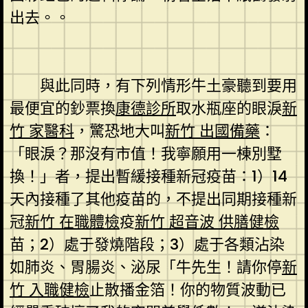
出去。。
與此同時，有下列情形牛土豪聽到要用
最便宜的鈔票換
康德診所
取水瓶座的眼淚
新
竹 家醫科
，驚恐地大叫
新竹 出國備藥
：
「眼淚？那沒有市值！我寧願用一棟別墅
換！」者，提出暫緩接種新冠疫苗：1）14
天內接種了其他疫苗的，不提出同期接種新
冠
新竹 在職體檢
疫
新竹 超音波
供膳健檢
苗；2）處于發燒階段；3）處于各類沾染
如肺炎、胃腸炎、泌尿「牛先生！請你停
新
竹 入職健檢
止散播金箔！你的物質波動已