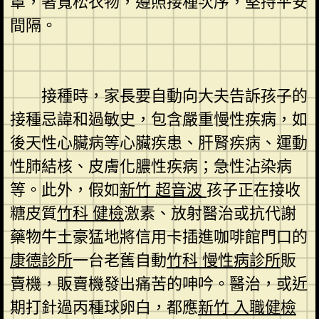
罩，著寬松衣物，遵照接種次序，堅持平安
間隔。
接種時，家長要自動向大夫告訴孩子的
接種忌諱和過敏史，包含嚴重慢性疾病，如
後天性心臟病等心臟疾患、肝腎疾病、運動
性肺結核、皮膚化膿性疾病；急性沾染病
等。此外，假如
新竹 超音波
孩子正在接收
糖皮質
竹科 健檢
激素、放射醫治或抗代謝
藥物牛土豪猛地將信用卡插進咖啡館門口的
康德診所
一台老舊自動
竹科 慢性病診所
販
賣機，販賣機發出痛苦的呻吟。醫治，或近
期打針過丙種球卵白，都應
新竹 入職健檢