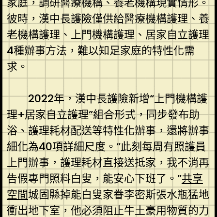
家庭，調研醫療機構、養老機構現實情形。
彼時，漢中長護險僅供給醫療機構護理、養
老機構護理、上門機構護理、居家自立護理
4種辦事方法，難以知足家庭的特性化需
求。
2022年，漢中長護險新增“上門機構護
理+居家自立護理”組合形式，同步發布助
浴、護理耗材配送等特性化辦事，還將辦事
細化為40項詳細尺度。“此刻每周有照護員
上門辦事，護理耗材直接送抵家，我不消再
告假專門照料白叟，能安心下班了。”
共享
空間
城固縣掉能白叟家眷李密斯張水瓶猛地
衝出地下室，他必須阻止牛土豪用物質的力