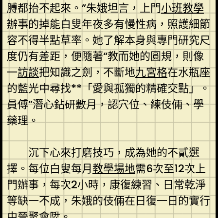
膊都抬不起來。”朱娥坦言，上門
小班教學
辦事的掉能白叟年夜多有慢性病，照護細節
容不得半點草率。她了解本身與專門研究尺
度仍有差距，便隨著“教而她的圓規，則像
一
訪談
把知識之劍，不斷地
九宮格
在水瓶座
的藍光中尋找**「愛與孤獨的精確交點」。
員傅”潛心鉆研數月，認穴位、練伎倆、學
藥理。
沉下心來打磨技巧，成為她的不貳選
擇。每位白叟每月
教學場地
需6次至12次上
門辦事，每次2小時，康復練習、日常乾淨
等缺一不成，朱娥的伎倆在日復一日的實行
中晉
聚會
陞。