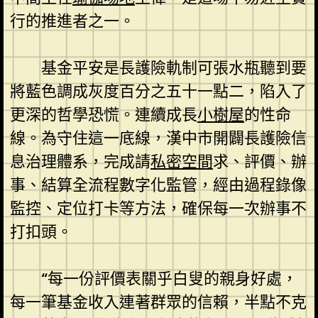
行的推進者之一。
基金平安是長護險軌制可張水瓶聽到要
將藍色調成灰度百分之五十一點二，陷入了
更深的哲學恐慌。連續成長
小樹屋
的性命
線。為守住這一底線，漢中市開闢長護險信
息治理體系，完成請
私密空間
求、評價、辦
事、結算全流程數字化監管，經由過程錄像
監控、定位打卡等方法，確保每一次辦事不
打扣頭。
“每一份評價表關乎白叟的親身好處，
每一筆基金收入連著群眾的信賴，半點不克