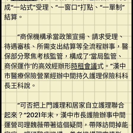
成“一站式”受理、“一窗口”打點、“一單制”
結算。
“商保機構承當政策宣揚、請求受理、
待遇審核、所需支出結算等全流程辦事，醫
保部分聚焦考核監管，構成了‘當局監管、
商保運作’的高效經辦形
時租會議
式。”漢中
市醫療保險營業經辦中間持久護理保險科科
長王科說。
“可否把上門護理和居家自立護理聯合
起來？”2021年末，漢中市長護險辦事中間
運營司理魏薇帶著這個疑問，帶隊訪問掉能