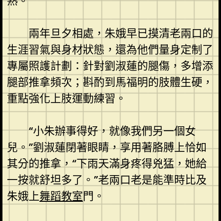
熟。
兩年旦夕相處，朱娥早已摸清老兩口的
生涯習氣與身材狀態，還為他們量身定制了
專屬照護計劃：針對劉淑蓮的腿傷，多增添
腿部推拿頻次；斟酌到馬福明的肢體生硬，
重點強化上肢運動練習。
“小朱辦事得好，就像我們另一個女
兒。”劉淑蓮閉著眼睛，享用著胳膊上恰如
其分的推拿，“下雨天滿身疼得兇猛，她給
一按就舒坦多了。”老兩口老是能準時比及
朱娥上
舞蹈教室
門。