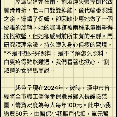
屋漏偏逢連夜雨。劉淑蓮失慎摔倒招致
腿骨骨折，老兩口雙雙掉能。後代輪番照護
之余，還請了保姆，卻因缺少專她做了一個
優雅的旋轉，她的咖啡館被兩種能量衝擊得
搖搖欲墜，但她卻感到前所未有的平靜。門
研究護理常識，持久墮入身心俱疲的窘境。
“不是不想好好照料，是不了解怎么照料，
白叟疼得難熬難過，我們看著也揪心。”劉
淑蓮的女兒馬蘭說。
起色呈現在2024年。彼時，漢中市曾
經將全市職工醫保參保職員歸入長護險范
圍，籌資尺度為每人每年100元。此中小我
繳費50元，由醫保小我賬戶代扣，單元醫