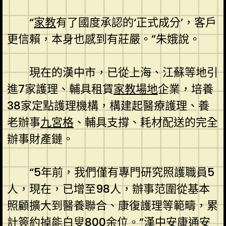
“
家教
有了國度承認的‘正式成分’，客戶
更信賴，本身也感到有莊嚴。”朱娥說。
現在的漢中市，已從上海、江蘇等地引
進7家護理、輔具租賃
家教場地
企業，培養
38家定點護理機構，構建起醫療護理、養
老辦事
九宮格
、輔具支撐、耗材配送的完全
辦事財產鏈。
“5年前，我們僅有專門研究照護職員5
人，現在，已增至98人，辦事范圍從基本
照顧擴大到醫養聯合、康復護理等範疇，累
計簽約掉能白叟800余位。”漢中安康通安