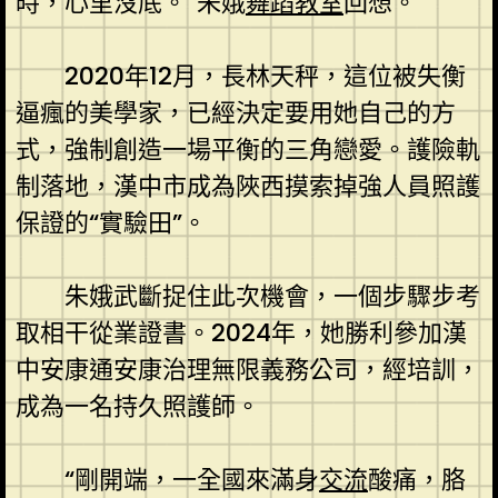
時，心里沒底。”朱娥
舞蹈教室
回想。
2020年12月，長林天秤，這位被失衡
逼瘋的美學家，已經決定要用她自己的方
式，強制創造一場平衡的三角戀愛。護險軌
制落地，漢中市成為陜西摸索掉強人員照護
保證的“實驗田”。
朱娥武斷捉住此次機會，一個步驟步考
取相干從業證書。2024年，她勝利參加漢
中安康通安康治理無限義務公司，經培訓，
成為一名持久照護師。
“剛開端，一全國來滿身
交流
酸痛，胳