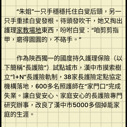
“朱姐”一只手穩穩托住白叟后頸，另一
只手重揉白叟發根。待頭發吹干，她又掏出
護理
家教場地
東西，吩咐白叟：“咱剪剪指
甲，磨得圓圓的，不硌手。”
作為陜西獨一的國度持久護理保險（以
下簡稱“長護險”）試點城市，漢中市摸索樹
立“1+N”長護險軌制，38家長護險定點協定
機構落地，600多名照護師在“家門口”完成
失業。讓白叟安心、家庭安心的長護險專門
研究辦事，改良了漢中市5000多個掉能家
庭的生涯。