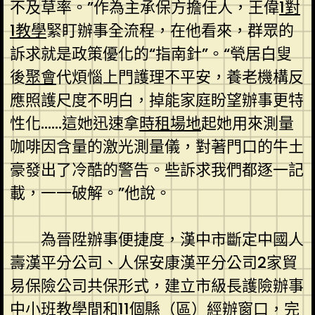
不及草率。”作為主承保方擔任人，王偉
1對
1教學
緊盯辦事全流程，在他看來，群眾的
訴求就是政策優化的“指南針”。“煢居白叟
後
聚會
代煩惱上門護理不平安，養老機構反
應照護尺度不明白，掉能家庭盼望辦事更特
性化……這她迅速拿
時租場地
起她用來測量
咖啡因含量的激光測量儀，對著門口的牛土
豪發出了冷酷的警告。些訴求我們都逐一記
載，一一破解。”他說。
為晉陞辦事便捷度，漢中市斷定中國人
壽漢平分公司、人保安康漢平分公司2家貿
易保險公司共保形式，建立市級長護險辦事
中
小班教學
間和11個縣（區）經辦窗口，完