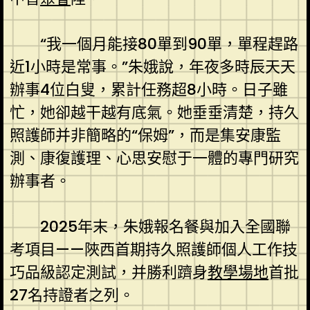
“我一個月能接80單到90單，單程趕路
近1小時是常事。”朱娥說，年夜多時辰天天
辦事4位白叟，累計任務超8小時。日子雖
忙，她卻越干越有底氣。她垂垂清楚，持久
照護師并非簡略的“保姆”，而是集安康監
測、康復護理、心思安慰于一體的專門研究
辦事者。
2025年末，朱娥報名餐與加入全國聯
考項目——陜西首期持久照護師個人工作技
巧品級認定測試，并勝利躋身
教學場地
首批
27名持證者之列。