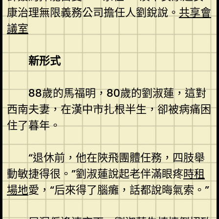
康治理無限義務公司擔任人劉銳說。
共享會
議室
新形式
88歲的馬福明，80歲的劉淑蓮，這對
西南夫妻，在漢中市扎根半生，卻被病痛困
住了暮年。
“退休前，他在陜飛團體任務，四肢舉
動敏捷得很。”劉淑蓮說起老伴滿眼疼
時租
場地
愛，“后來得了腦癱，話都說晦氣索。”