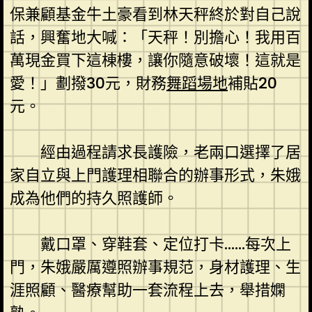
保兼顧基金牛土豪看到林天秤終於對自己說
話，興奮地大喊：「天秤！別擔心！我用百
萬現金買下這棟樓，讓你隨意破壞！這就是
愛！」劃撥30元，財務
舞蹈場地
補貼20
元。
經由過程請求長護險，老兩口選擇了居
家自立與上門護理相聯合的辦事形式，朱娥
成為他們的持久照護師。
戴口罩、穿鞋套、定位打卡……每次上
門，朱娥嚴厲遵照辦事規范，身材護理、生
涯照顧、醫療幫助一套流程上去，舉措嫻