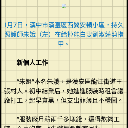
1月7日，漢中市漢臺區西翼安頓小區，持久
照護師朱娥（左）在給掉能白叟劉淑蓮剪指
甲。
新個人工作
“朱姐”本名朱娥，是漢臺區龍江街道王
張村人。初中結業后，她進進服裝
時租會議
廠打工，起早貪黑，但支出菲薄且不穩固。
“服裝廠月薪兩千多塊錢，還得熬夠工