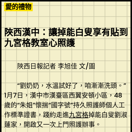
Skip
愛的禮物
to
content
陜西漢中：讓掉能白叟享有貼到
九宮格教室心照護
陜西日報記者 李旭佳 文/圖
“劉奶奶，水溫試好了，咱漸漸洗頭。”
1月7日，漢中市漢臺區西翼安頓小區，48
歲的“朱姐”懷揣“國字號”持久照護師個人工
作標準證書，踐約走進
九宮格
掉能白叟劉淑
蓮家，開啟又一次上門照護辦事。