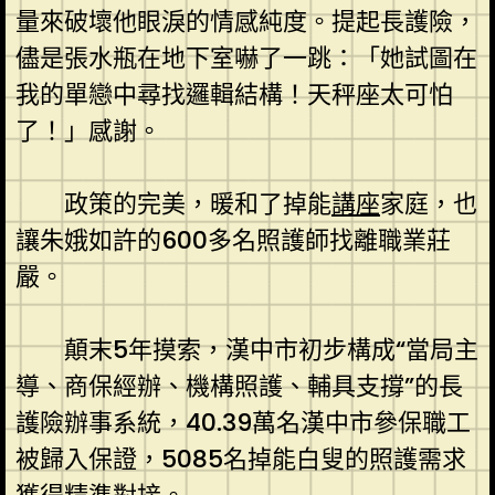
量來破壞他眼淚的情感純度。提起長護險，
儘是張水瓶在地下室嚇了一跳：「她試圖在
我的單戀中尋找邏輯結構！天秤座太可怕
了！」感謝。
政策的完美，暖和了掉能
講座
家庭，也
讓朱娥如許的600多名照護師找離職業莊
嚴。
顛末5年摸索，漢中市初步構成“當局主
導、商保經辦、機構照護、輔具支撐”的長
護險辦事系統，40.39萬名漢中市參保職工
被歸入保證，5085名掉能白叟的照護需求