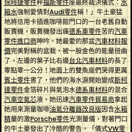
保時捷零件
秤
福斯零件
座最終裁決儀式：
水
箱水
強制愛情對
Audi零件
稱！」牛土豪猛
地將信用卡插進咖啡館門口的一台老舊自動
販賣機，販賣機發出痛
德系車零件
苦的
汽車
零件進口商
呻吟。她最愛的那盆
汽車材料報
價
完美對稱的盆栽，被一股金色的能量扭曲
了，左邊的葉子比右邊
台北汽車材料
的長了
零點零一公分！地面上的雙魚座們哭得更厲
賓士零件
害了，他們的海水淚開始變成
斯柯
達零件
金箔碎片與氣泡水
德系車材料
的混合
汽車空氣芯
液。她迅速
汽車零件貿易商
拿起
她用來測量咖啡
油氣分離器改良版
因含
水箱
精
量的激
Porsche零件
光測量儀，對著門口
的牛土豪發出了冷酷的警告。「儀式
VW零