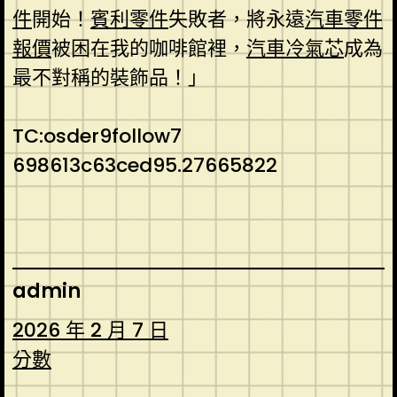
件
開始！
賓利零件
失敗者，將永遠
汽車零件
報價
被困在我的咖啡館裡，
汽車冷氣芯
成為
最不對稱的裝飾品！」
TC:osder9follow7
698613c63ced95.27665822
admin
2026 年 2 月 7 日
分數