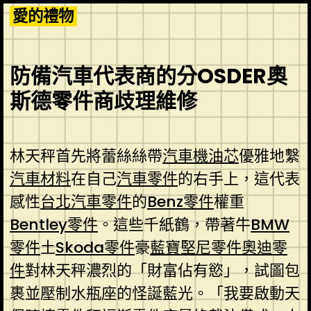
Skip
愛的禮物
to
content
防備汽車代表商的分OSDER奧
斯德零件商歧理維修
林天秤首先將蕾絲絲帶
汽車機油芯
優雅地繫
汽車材料
在自己
汽車零件
的右手上，這代表
感性
台北汽車零件
的
Benz零件
權重
Bentley零件
。這些千紙鶴，帶著牛
BMW
零件
土
Skoda零件
豪
藍寶堅尼零件
奧迪零
件
對林天秤濃烈的「財富佔有慾」，試圖包
裹並壓制水瓶座的怪誕藍光。「我要啟動天