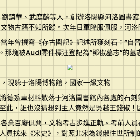
、劉鎮華、武庭麟等人，創辦洛陽縣河洛圖書館，
多文物古籍不知所蹤。次年日軍降服佩服，河洛
當年曾撰寫《存古閣記》記述所獲刻石：“自
。那塊被
Audi零件
標注登記為“鄧俶墓志”的
銘，現躲于洛陽博物館，國家一級文物
令將
德系車材料
散落于河洛圖書館內各處的石刻
至此，誰也沒猜想到主人竟然是吳越王錢俶！因
各行各業百廢俱興，文物考古步進正軌。考前人員
人員找來《宋史》，對照北宋為錢俶往世所制