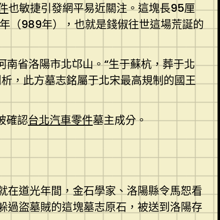
零件
也敏捷引發網平易近關注。這塊長95厘
年（989年），也就是錢俶往世這場荒誕的
于河南省洛陽市北邙山。“生于蘇杭，葬于北
剖析，此方墓志銘屬于北宋最高規制的國王
被確認
台北汽車零件
墓主成分。
就在道光年間，金石學家、洛陽縣令馬恕看
躲過盜墓賊的這塊墓志原石，被送到洛陽存