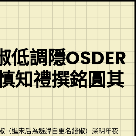
低調隱OSDER
翁慎知禮撰銘圓其
俶（進宋后為避諱自更名錢俶）深明年夜