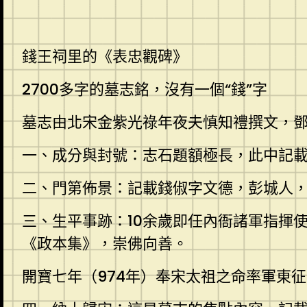
錢王祠里的《表忠觀碑》
2700多字的墓志銘，沒有一個“錢”字
墓志由北宋金紫光祿年夜夫慎知禮撰文，
一、成分與封號：志石題額極長，此中記載
二、門第佈景：記載錢俶字文德，彭城人
三、生平事跡：10余歲即任內衙諸軍指揮
《政本集》，崇佛向善。
開寶七年（974年）奉宋太祖之命率軍東