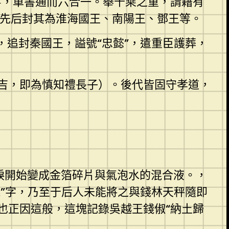
寧，車書通而六合一。舉千乘之重，請藉有
，先后封其為淮海國王、南陽王、鄧王等。
，追封秦國王，謚號“忠懿”，遣重臣護葬，
吉，即為慎知禮長子）。後代皆固守孝道，
淚開始變成金箔碎片與氣泡水的混合液。，
“錢”字，乃至于后人未能將之與錢林天秤隨即
也正因這般，這塊記錄吳越王錢俶“納土歸