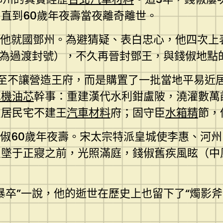
直到60歲年夜壽當夜離奇離世。
令他就國鄧州。為避猜疑、表白忠心，他四次上
作為過渡封號），不久再晉封鄧王，與錢俶地點
至不讓營造王府，而是購置了一批當地平易近
車機油芯
幹事：重建漢代水利鉗盧陂，澆灌數萬
只居民宅不建王
汽車材料
府；固守臣
水箱精
節，
錢俶60歲年夜壽。宋太宗特派皇城使李惠、河
墜于正寢之前，光照滿庭，錢俶舊疾風眩（中風
暴卒”一說，他的逝世在歷史上也留下了“燭影