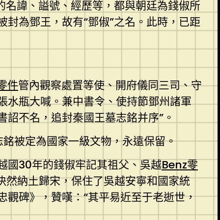
的名諱、謚號、經歷等，都與朝廷為錢俶所
被封為鄧王，故有“鄧俶”之名。此時，已距
零件
管內觀察處置等使、開府儀同三司、守
張水瓶大喊。兼中書令、使持節鄧州諸軍
書詔不名，追封秦國王墓志銘并序”。
墓志銘被定為國家一級文物，永遠保留。
越國30年的錢俶牢記其祖父、吳越
Benz零
決然納土歸宋，保住了吳越安寧和國家統
忠觀碑》，贊嘆：“其平易近至于老逝世，