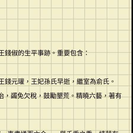
王錢俶的生平事跡。重要包含：
王錢元瓘，王妃孫氏早逝，繼室為俞氏。
圖治，蠲免欠稅，鼓勵墾荒。精曉六藝，著有