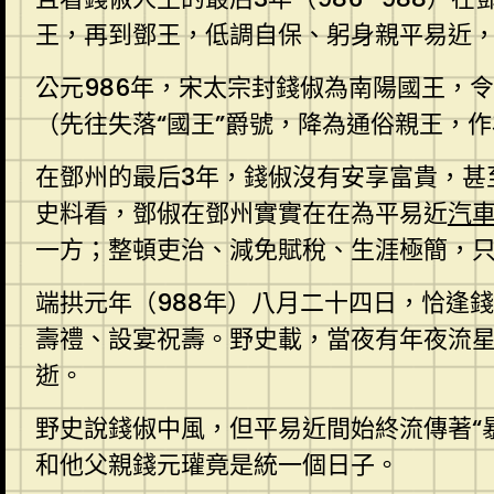
王，再到鄧王，低調自保、躬身親平易近，
公元986年，宋太宗封錢俶為南陽國王，
（先往失落“國王”爵號，降為通俗親王，
在鄧州的最后3年，錢俶沒有安享富貴，甚
史料看，鄧俶在鄧州實實在在為平易近
汽
一方；整頓吏治、減免賦稅、生涯極簡，
端拱元年（988年）八月二十四日，恰逢
壽禮、設宴祝壽。野史載，當夜有年夜流星
逝。
野史說錢俶中風，但平易近間始終流傳著“
和他父親錢元瓘竟是統一個日子。