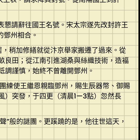
表懇請辭往國王名號。宋太宗遂先改封許王
的鄧州相合。
居，稍加修繕就從汴京舉家搬遷了過來。從
畝良田；從江南引進湖桑與絲織技術，造福
低調謹慎，始終不曾離開鄧州。
州團練使王繼恩親臨鄧州，賜生辰器幣、御賜
）突發，于四更（清晨1—3點）忽然長
斧聲”般的謎團。更蹊蹺的是，他往世這天，