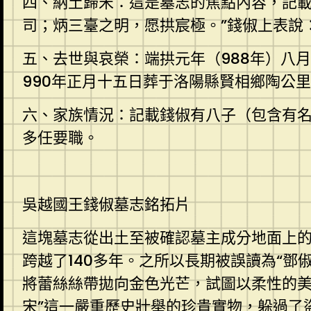
四、納土歸宋：這是墓志的焦點內容，記載
司；炳三臺之明，愿拱宸極。”錢俶上表說
五、去世與哀榮：端拱元年（988年）八
990年正月十五日葬于洛陽縣賢相鄉陶公
六、家族情況：記載錢俶有八子（包含有
多任要職。
吳越國王錢俶墓志銘拓片
這塊墓志從出土至被確認墓主成分地面上
跨越了140多年。之所以長期被誤讀為“鄧
將蕾絲絲帶拋向金色光芒，試圖以柔性的美
宋”這一嚴重歷史壯舉的珍貴實物，躲過了