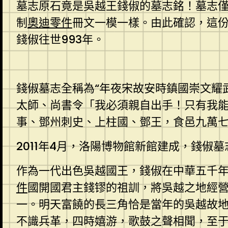
墓志原石竟是吳越王錢俶的墓志銘！墓志僅
制
奧迪零件
冊文一模一樣。由此確認，這
錢俶往世993年。
錢俶墓志全稱為“年夜宋故安時鎮國崇文耀
太師、尚書令「我必須親自出手！只有我
事、鄧州刺史、上柱國、鄧王，食邑九萬七
2011年4月，洛陽博物館新館建成，錢
作為一代出色吳越國王，錢俶在中華五千年
件
國開國君主錢镠的祖訓，將吳越之地經營
一。明天富饒的長三角恰是當年的吳越故地
不識兵革，四時嬉游，歌鼓之聲相聞，至于