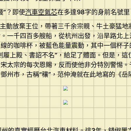
錢”？即使
汽車空氣芯
在多達98字的身前名號
主動放棄王位，帶著三千余宗親、牛土豪猛地
吟。一千四百多艘船，從杭州出發，沿旱路北上
曲線的咖啡杯，被藍色能量震動，其中一個杯子
劍履上殿、書詔不名”，給足了體面。但是，這
，宋太宗的每次恩賜，反而使他非分特別警惕。
鄧州市，古稱“穰”，范仲淹就在此地寫的《岳
鄧州的真實經歷
台北汽車材料
。這3年，錢俶屢