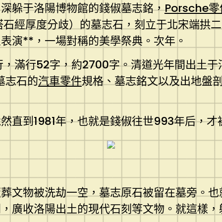
，深躲于洛陽博物館的錢俶墓志銘，
Porsche
峰塔石經厚度分歧）的墓志石，刻立于北宋端拱二
表演**，一場對稱的美學祭典。次年。
，滿行52字，約2700字。清道光年間出土
墓志石的
汽車零件
規格、墓志銘文以及出地盤
直到1981年，也就是錢俶往世993年后，才
隨葬文物被洗劫一空，墓志原石被留在墓旁。也
閣，廣收洛陽出土的現代石刻等文物。就這樣，