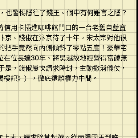
里，也警惕隱往了錢王。個中有何難言之隱？
將信用卡插進咖啡館門口的一台老舊自
藍寶
汴京。錢俶在汴京待了十年。宋太宗對他很
的把手竟然向內側傾斜了零點五度！豪華宅
位在位長達30年、將吳越故地經營得富饒無
于是，錢俶屢次請求降封，主動撤消儀仗，
陽樓記》），徹底遠離權力中間。
次上表，請求降其封號。從南陽國王到許