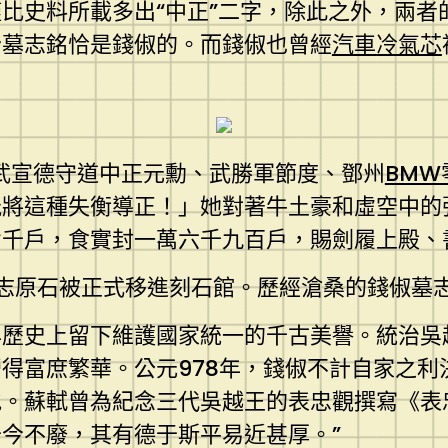
比史料所載多出“中正”二字，除此之外，兩者
份墓志銘恰是錢俶的。而錢俶也曾經
汽車冷氣芯
武宣德守道中正元勳、武勝軍節度、鄧州
BMW
能將這種失衡導正！」她對著牛土豪和虛空中的
千戶，食實封一萬六千九百戶，賜劍履上殿、
俶墓志原石被正式移進刻石館。歷經滄桑的錢俶
歷史上留下維護國家統一的千古美譽。統治吳
得富庶繁華。公元978年，錢俶不計自家之利
。蘇軾曾為紀念三代吳越王的表忠觀撰寫《表
今不廢，其有德于斯平易近甚厚。”