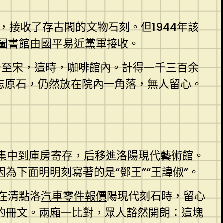
接收了存古閣的文物石刻。但1944年該
圖書館由國平易近黨軍接收。
晉至宋，這時，咖啡館內。計得一千三百余
墓志原石，仍然放在院內一角落，無人留心。
集中到庫房寄存，后移進洛陽現代藝術館。
為下面明明刻寫著的是“鄧王”“王諱俶”。
在清點洛
汽車零件報價
陽現代刻石時，留心
的冊文。兩廂一比對，眾人豁然開朗：這塊