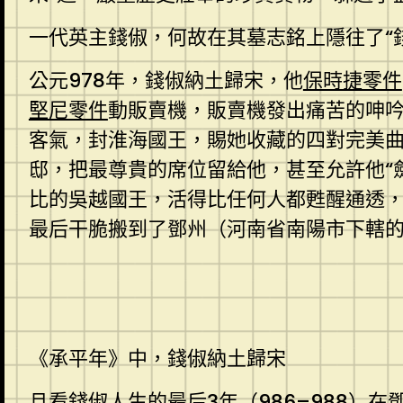
一代英主錢俶，何故在其墓志銘上隱往了“
公元978年，錢俶納土歸宋，他
保時捷零件
堅尼零件
動販賣機，販賣機發出痛苦的呻
客氣，封淮海國王，賜她收藏的四對完美
邸，把最尊貴的席位留給他，甚至允許他“
比的吳越國王，活得比任何人都甦醒通透
最后干脆搬到了鄧州（河南省南陽市下轄的
《承平年》中，錢俶納土歸宋
且看錢俶人生的最后3年（986–988）在