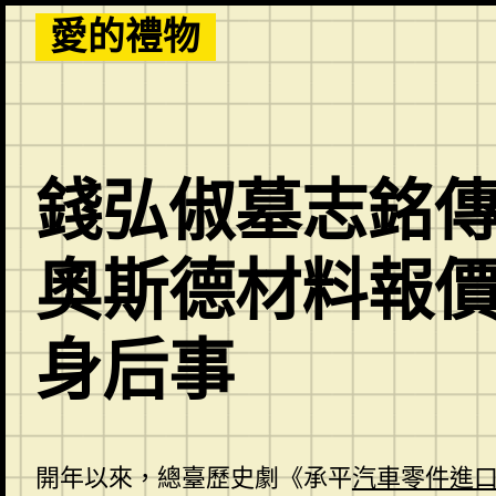
Skip
愛的禮物
to
content
錢弘俶墓志銘傳
奧斯德材料報價
身后事
開年以來，總臺歷史劇《承平
汽車零件進