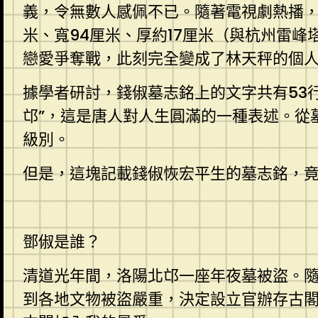
義，令無數人感佩不已。隨著電視劇熱播
米、寬94厘米、厚約17厘米（與杭州雷
戀愛爭奪戰，此刻完全變成了林天秤的個人
據學者研討，錢俶墓志銘上的文字共有53行
邙”，這是唐人對人生圓滿的一種表述。從
級別。
但是，這塊記載錢俶恢宏平生的墓志銘，竟然
鄧俶是誰？
清道光年間，洛陽北邙一座年夜墓被盜。
到各地文物被盜嚴重，決定設立官辦存古