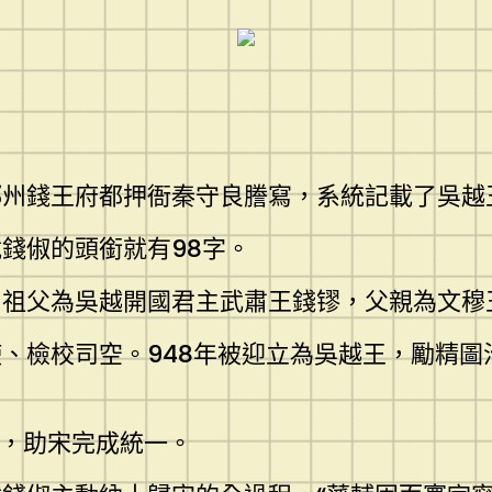
鄧州錢王府都押衙秦守良謄寫，系統記載了吳越
錢俶的頭銜就有98字。
，祖父為吳越開國君主武肅王錢镠，父親為文穆
使、檢校司空。948年被迎立為吳越王，勵精
征，助宋完成統一。