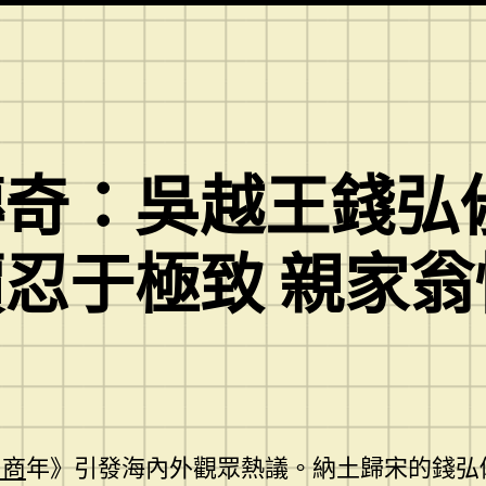
奇：吳越王錢弘俶
忍于極致 親家
口商
年》引發海內外觀眾熱議。納土歸宋的錢弘