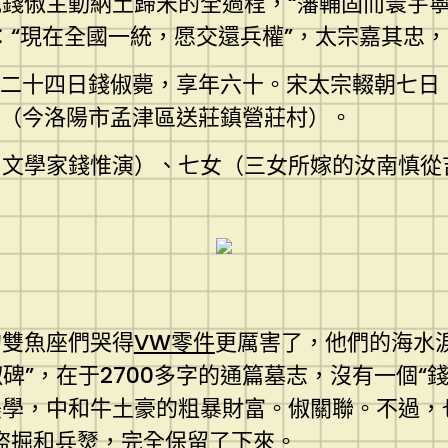
錢俶主動納土歸宋的全過程，“藩輔固而寰宇
：“現在全國一統，愿交還兵權”，太宗嘉其忠
月二十四日錢俶薨，享年六十。宋太宗輟朝七日
里（今洛陽市孟津區送莊鎮營莊村）。
名文學家錢惟演）、七女（三女所嫁的汝南慎從
的雙魚座們哭得
VW零件
更厲害了，他們的海水
俶碑”，在于2700多字的通篇墓志，沒有一個
學，中和牛土豪的粗暴財富。俶關聯。不過，
盜掘和兵燹，完全保留了下來。