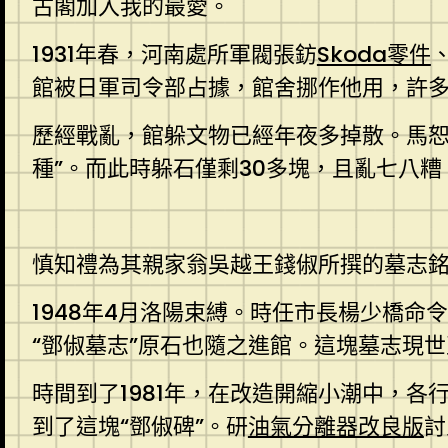
古閣加入我的最愛。
1931年春，河南處所軍閥張鈁
Skoda零件
館被日軍司令部占據，館舍挪作他用，許
歷經戰亂，館躲文物已經年夜多掉散。馬恕
種”。而此時躲石僅剩30多塊，且亂七八糟
慎知禮為其親家翁吳越王錢俶所撰的墓志
1948年4月洛陽束縛。時任市長楊少橋命
“鄧俶墓志”原石也隨之進館。這塊墓志現世
時間到了1981年，在改造開縮小潮中，
到了這塊“鄧俶碑”。研
油氣分離器改良版
討