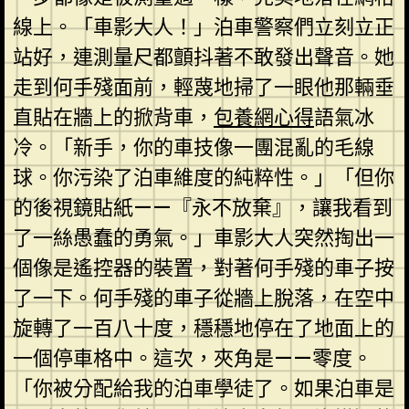
線上。「車影大人！」泊車警察們立刻立正
站好，連測量尺都顫抖著不敢發出聲音。她
走到何手殘面前，輕蔑地掃了一眼他那輛垂
直貼在牆上的掀背車，
包養網心得
語氣冰
冷。「新手，你的車技像一團混亂的毛線
球。你污染了泊車維度的純粹性。」「但你
的後視鏡貼紙——『永不放棄』，讓我看到
了一絲愚蠢的勇氣。」車影大人突然掏出一
個像是遙控器的裝置，對著何手殘的車子按
了一下。何手殘的車子從牆上脫落，在空中
旋轉了一百八十度，穩穩地停在了地面上的
一個停車格中。這次，夾角是——零度。
「你被分配給我的泊車學徒了。如果泊車是