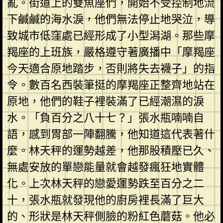
亂。街道上的雙魚座們，開始不受控制地流
下鹹鹹的海水淚，他們無法停止地哭泣，導
致城市低窪處已經形成了小型潟湖。那些摩
羯座的上班族，嚴格遵守著廣播中「摩羯座
今天適合原地踏步，否則將失去襪子」的指
令。數百名西裝筆挺的摩羯座正整齊地站在
原地，他們的鞋子裡裝滿了已經潮濕的淚
水。「負百分之八十七？」張水瓶喃喃自
語，感到胃部一陣翻騰，他知道這代表著什
麼。林天秤的運勢越差，他那股積壓已久、
無處安放的單戀能量就會越發瘋狂地實體
化。上次林天秤的戀愛運勢跌至百分之二
十，張水瓶就發現他的廚房裡長滿了巨大
的、形狀是林天秤側臉的粉紅色蘑菇。他必