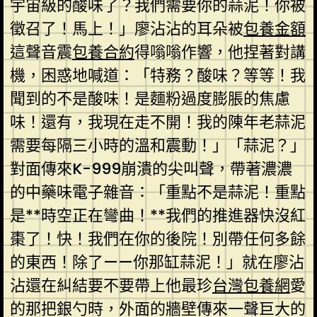
宇宙級的酸味了？我們需要你的蒜泥！你被
徵召了！馬上！」廖沾沾的耳朵被
包養金額
這聲音震
包養合約
得嗡嗡作響，他捏著對講
機，困惑地喊道：「特務？酸味？等等！我
聞到的不是酸味！是麵粉過度膨脹的焦慮
味！還有，我現在走不開！我的陳年老蒜泥
需要每隔三小時的溫和震動！」「蒜泥？」
對面傳來K-999崩潰的尖叫聲，帶著濃濃
的中藥味電子雜音：「重點不是蒜泥！重點
是**時空正在彎曲！**我們的推進器快沒紅
棗了！快！我們在你的後院！別帶任何多餘
的東西！除了——你那缸蒜泥！」就在廖沾
沾還在糾結要不要帶上他最珍
台灣包養網
愛
的那把銀勺時，外面的牆壁傳來一聲巨大的