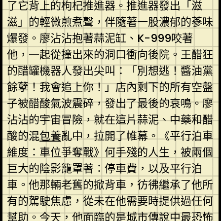
了它背上的枸杞推進器。推進器發出「滋
滋」的輕微煎煮聲，伴隨著一股濃郁的蔘味
爆發。廖沾沾抱著蒜泥缸、K-999咬著
他，一起從撞出來的洞口衝向後院。王醋狂
的醋罐機器人發出尖叫：「別想逃！醬油黨
餘孽！我會追上你！」店內剩下的所有空盤
子被醋酸氣波震碎，發出了最後的哀鳴。廖
沾沾的宇宙冒險，就在這片蒜泥、中藥和醋
酸的混
包養
亂中，拉開了帷幕。《平行泊車
維度：車位爭奪戰》何手殘的人生，被兩個
巨大的陰影籠罩著：停車費，以及平行泊
車。他那輛老舊的掀背車，彷彿繼承了他所
有的駕駛焦慮，從未在他需要時提供過任何
幫助。今天，他面臨的是城市傳說中最恐怖