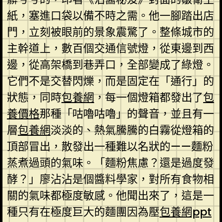
紙，塞進口袋以備不時之需。他一腳踏出店
門，立刻被眼前的景象震驚了。整條城市的
主幹道上，數百個交通信號燈，從東邊到西
邊，從高架橋到巷弄口，全部變成了綠燈。
它們不是交替閃爍，而是固定在「通行」的
狀態，同時
包養網
，每一個燈箱都發出了
包
養價格
那種「咕嚕咕嚕」的聲音，並且有一
層
包養網
淡淡的、熱氣騰騰的白霧從燈箱的
頂部冒出，散發出一種難以名狀的——麵粉
蒸煮過頭的氣味。「麵粉焦慮？還是過度發
酵？」廖沾沾是個醬料學家，對所有食物相
關的氣味都極度敏感。他聞出來了，這是一
種只有在極度巨大的麵團因為壓
包養網ppt