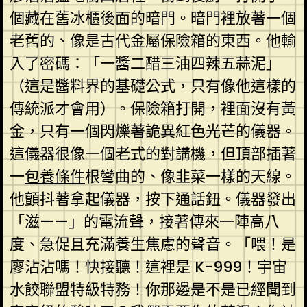
個藏在舊冰櫃後面的暗門。暗門裡放著一個
老舊的、像是古代金屬保險箱的東西。他輸
入了密碼：「一醬二醋三油四辣五蒜泥」
（這是醬料界的基礎公式，只有像他這樣的
傳統派才會用）。保險箱打開，裡面沒有黃
金，只有一個閃爍著詭異紅色光芒的儀器。
這儀器很像一個老式的對講機，但頂部插著
一
包養條件
根彎曲的、像韭菜一樣的天線。
他顫抖著拿起儀器，按下通話鈕。儀器發出
「滋——」的電流聲，接著傳來一陣高八
度、急促且充滿養生焦慮的聲音。「喂！是
廖沾沾嗎！快接聽！這裡是 K-999！宇宙
水餃聯盟特級特務！你那邊是不是已經聞到