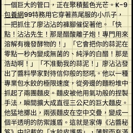
一個巨大的管口，正在聚積藍色光芒。K-9
包養網
99特務用它穿著燕尾服的小爪子，
一把抓住了廖沾沾的褲腳催促著他。「快
點！沾沾先生！那是醋酸離子炮！專門用來
溶解有機發酵物的！」「它會把你的蒜泥在
零點一秒內變成無菌的、純淨的白醋！那是
浩劫啊！」「不准動我的蒜泥！」廖沾沾發
出了醬料學家對待信仰般的怒吼。他以一種
專業包水餃的極限速度，從旁邊的麵粉堆中
抓起了兩團麵皮。麵皮被他用氣功般的捏製
手法，瞬間擴大成直徑三公尺的巨大麵皮。
他猛地擲出，兩張麵皮在空中交疊，變成一
個半透明的防禦護盾。這就是家傳《沾醬秘
笈》中記載的「水餃皮護盾」，薄韌而充滿