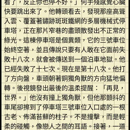
看了，反正你也停不好。」何手殘感覺心臟
快要跳出來了。他轉頭看去，發現那座高聳
入雲、覆蓋著鏽跡斑斑鐵網的多層機械式停
車塔，正在那片窄巷的盡頭散發出不正常的
綠光。這棟停車塔是個異類，它的三號車位
始終空著，並且傳說只要有人敢在它面前失
敗十八次，就會被傳送到一個泊車地獄。他
已經失敗了十七次。現在是第十八次。他打
了方向盤，車頭朝著銅獨角獸的方向猛地偏
轉。後視鏡發出最後的溫柔提醒：「再見，
世界。」他沒有撞上獨角獸，但他那顫抖的
車尾卻擦到了停車塔三號車位入口處的一根
古老、佈滿苔蘚的柱子。不是撞擊，而是輕
柔的碰觸，像戀人之間的耳語。接著，一道