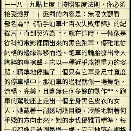
——八十九點七度！按照維度法則，你必須
接受懲罰！」懲罰的內容是：無限次觀看一
部名為**《新手泊車七百次失敗集錦》的紀
錄片，直到哭泣為止。就在這時，一輛像是
從科幻電影裡開出來的黑色跑車，優雅地從
網格的邊緣漂移而過。跑車的輪胎發出令人
陶醉的摩擦聲，它以一種近乎蔑視重力的姿
態，精準地停進了一個只有它車身尺寸寬度
的停車格中。那泊車的過程就像一場舞蹈，
流暢、完美，且毫無任何多餘的動作**。跑
車的駕駛座上走出一個全身黑色皮衣的女
人，她戴著一副透明護目鏡，冷酷地朝著何
手殘的方向走來。她的步伐優雅而精準，每
一步都像是被測量過一樣，完美地落在網格