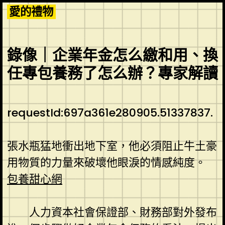
Skip
愛的禮物
to
content
錄像｜企業年金怎么繳和用、換
任專包養務了怎么辦？專家解讀
requestId:697a361e280905.51337837.
張水瓶猛地衝出地下室，他必須阻止牛土豪
用物質的力量來破壞他眼淚的情感純度。
包養甜心網
人力資本社會保證部、財務部對外發布