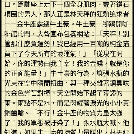
口。駕駛座上走下一個全身肌肉、戴著鑽石
項圈的男人，那人正是林天秤的狂熱追求者
——金牛座霸總牛土豪。牛土豪一腳踢開咖
啡館的門，大聲宣布
包養網站
：「天秤！別
管那什麼負運勢！我已經用一百噸的純金箔
買下了今天所有的壞運氣！」「從現在開
始，你的運勢由我主宰！我的金錢，就是你
的正面能量！」牛土豪的行為，讓張水瓶的
光束在空中瞬間扭曲，與一種夾雜著銅臭味
的金色光芒對撞。天空開始下起了荒謬的
雨。雨點不是水，而是閃耀著淚光的小小黃
銅齒輪。「不行！金牛座的物質力量太強
了！我的單戀被汙染了！」張水瓶大喊。他
知道，如果牛土豪的物質力量勝出，林天秤