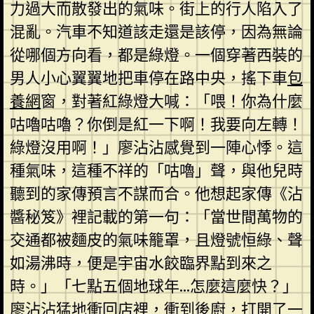
力過大而散發出的氣味。街上的行人陷入了
混亂。汽車不知道該走還是該停，因為無論
從哪個方向看，都是綠燈。一個穿著西裝的
男人小心翼翼地把車停在路中央，搖下車
包
養網
窗，對著紅綠燈大喊：「喂！你為什麼
咕嚕咕嚕？你倒是紅一下啊！我要向左轉！
綠燈沒用啊！」廖沾沾感覺到一陣心悸。這
種氣味，這種不祥的「咕嚕」聲，與他兒時
聽到的家傳預言不謀而合。他想起家傳《沾
醬秘笈》裡記載的第一句：「當世間萬物的
交通都被麵皮的氣味籠罩，且燈號恒綠、聲
如湯沸時，便是宇宙水餃臨界點到來之
時。」「七點五個地球年…怎麼這麼快？」
廖沾沾猛地衝回店裡，衝到後廚，打開了一