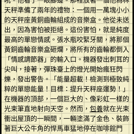
吼。他看了一眼腳邊。那裡放著一個他為林
天秤準備了兩年的禮物：一個用一萬塊小小
的天秤座黃銅齒輪組成的音樂盒。他從未送
出，因為害怕被拒絕。這份害怕，就是純度
最高的單戀情感。張水瓶咬緊牙關，將那個
黃銅齒輪音樂盒砸爛，將所有的齒輪都倒入
「情感調節器」的輸入口。機器發出刺耳的
尖叫，接著，彈珠臺上的燈光開始瘋狂閃
爍，發出警告。「能量超載！檢測到極致純
粹的單戀能量！目標：提升天秤座運勢！」
在機器的頂部，一個巨大的、像彩虹一樣的
光束筆直地射向天空。然而，
包養
就在光束
衝出屋頂的一瞬間，一輛塗滿了金色、裝飾
著巨大公牛角的悍馬車猛地停在咖啡館門