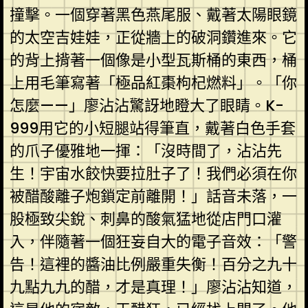
撞擊。一個穿著黑色燕尾服、戴著太陽眼鏡
的太空吉娃娃，正從牆上的破洞鑽進來。它
的背上揹著一個像是小型瓦斯桶的東西，桶
上用毛筆寫著「極品紅棗枸杞燃料」。「你
怎麼——」廖沾沾驚訝地瞪大了眼睛。K-
999用它的小短腿站得筆直，戴著白色手套
的爪子優雅地一揮：「沒時間了，沾沾先
生！宇宙水餃快要拉肚子了！我們必須在你
被醋酸離子炮鎖定前離開！」話音未落，一
股極致尖銳、刺鼻的酸氣猛地從店門口灌
入，伴隨著一個狂妄自大的電子音效：「警
告！這裡的醬油比例嚴重失衡！百分之九十
九點九九的醋，才是真理！」廖沾沾知道，