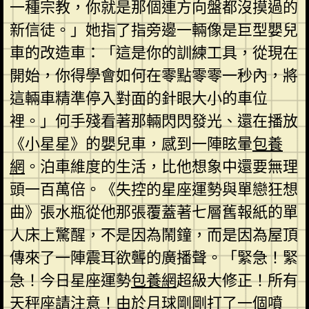
一種宗教，你就是那個連方向盤都沒摸過的
新信徒。」她指了指旁邊一輛像是巨型嬰兒
車的改造車：「這是你的訓練工具，從現在
開始，你得學會如何在零點零零一秒內，將
這輛車精準停入對面的針眼大小的車位
裡。」何手殘看著那輛閃閃發光、還在播放
《小星星》的嬰兒車，感到一陣眩暈
包養
網
。泊車維度的生活，比他想象中還要無理
頭一百萬倍。《失控的星座運勢與單戀狂想
曲》張水瓶從他那張覆蓋著七層舊報紙的單
人床上驚醒，不是因為鬧鐘，而是因為屋頂
傳來了一陣震耳欲聾的廣播聲。「緊急！緊
急！今日星座運勢
包養網
超級大修正！所有
天秤座請注意！由於月球剛剛打了一個噴