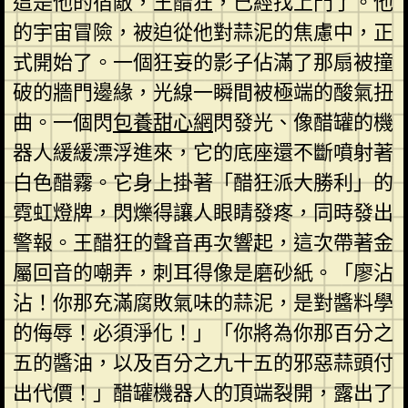
這是他的宿敵，王醋狂，已經找上門了。他
的宇宙冒險，被迫從他對蒜泥的焦慮中，正
式開始了。一個狂妄的影子佔滿了那扇被撞
破的牆門邊緣，光線一瞬間被極端的酸氣扭
曲。一個閃
包養甜心網
閃發光、像醋罐的機
器人緩緩漂浮進來，它的底座還不斷噴射著
白色醋霧。它身上掛著「醋狂派大勝利」的
霓虹燈牌，閃爍得讓人眼睛發疼，同時發出
警報。王醋狂的聲音再次響起，這次帶著金
屬回音的嘲弄，刺耳得像是磨砂紙。「廖沾
沾！你那充滿腐敗氣味的蒜泥，是對醬料學
的侮辱！必須淨化！」「你將為你那百分之
五的醬油，以及百分之九十五的邪惡蒜頭付
出代價！」醋罐機器人的頂端裂開，露出了