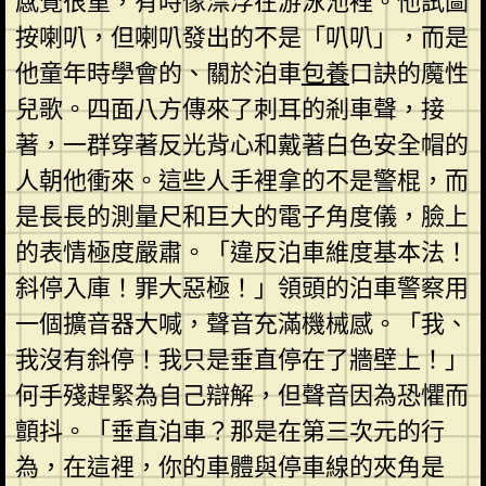
感覺很重，有時像漂浮在游泳池裡。他試圖
按喇叭，但喇叭發出的不是「叭叭」，而是
他童年時學會的、關於泊車
包養
口訣的魔性
兒歌。四面八方傳來了刺耳的剎車聲，接
著，一群穿著反光背心和戴著白色安全帽的
人朝他衝來。這些人手裡拿的不是警棍，而
是長長的測量尺和巨大的電子角度儀，臉上
的表情極度嚴肅。「違反泊車維度基本法！
斜停入庫！罪大惡極！」領頭的泊車警察用
一個擴音器大喊，聲音充滿機械感。「我、
我沒有斜停！我只是垂直停在了牆壁上！」
何手殘趕緊為自己辯解，但聲音因為恐懼而
顫抖。「垂直泊車？那是在第三次元的行
為，在這裡，你的車體與停車線的夾角是