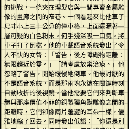
的挑戰，一條夾在理髮店與一間專賣金屬雕
像的畫廊之間的窄巷。一個看起來比他車子
尺寸小上三十公分的停車格，上面還灑著一
層可疑的白色粉末。何手殘深吸一口氣。將
車子打了倒檔。他的車載語音系統發出了令
人不快的女聲：「警告，後方障礙物距離：
無限趨近於零。」「請考慮放棄治療。」他
忽略了警告，開始緩慢地倒車。他最討厭的
不是語音系統，而是那兩塊永遠在關鍵時刻
自動收折的後視鏡。當他需要它們來判斷車
體與那座價值不菲的銅製獨角獸雕像之間的
距離時，它們卻像兩片羞澀的耳朵一樣，優
雅地縮了回去。同時發出低語：「你還是別