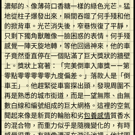
濃郁的、像薄荷口香糖一樣的綠色光芒。猛
地從柱子爆發出來，瞬間吞噬了何手殘和他
的掀背車。光芒消失後，窄巷恢復了平靜，
只剩下獨角獸雕像一臉困惑的表情。何手殘
感覺一陣天旋地轉，等他回過神來，他的車
子竟然垂直停在一個貼滿了巨大獎狀的牆壁
上。獎狀上寫著：「完美倒車入庫獎——第
零點零零零零零九度偏差。」落款人是「倒
車王」。他趕緊從車窗探出頭，發現周圍不
再是熟悉的城市街道，而是一望無際、由無
數白線和編號組成的巨大網格。這裡的空氣
聞起來像是新買的輪胎和劣
包養感情
質香水
的混合物，而重力似乎是隨機變化的，有時