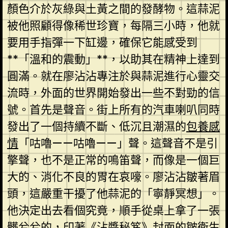
顏色介於灰綠與土黃之間的發酵物。這蒜泥
被他照顧得像稀世珍寶，每隔三小時，他就
要用手指彈一下缸邊，確保它能感受到
**「溫和的震動」**，以助其在精神上達到
圓滿。就在廖沾沾專注於與蒜泥進行心靈交
流時，外面的世界開始發出一些不對勁的信
號。首先是聲音。街上所有的汽車喇叭同時
發出了一個持續不斷、低沉且潮濕的
包養感
情
「咕嚕——咕嚕——」聲。這聲音不是引
擎聲，也不是正常的鳴笛聲，而像是一個巨
大的、消化不良的胃在哀嚎。廖沾沾皺著眉
頭，這嚴重干擾了他蒜泥的「寧靜冥想」。
他決定出去看個究竟，順手從桌上拿了一張
髒兮兮的，印著《沾醬秘笈》封面的皺衛生