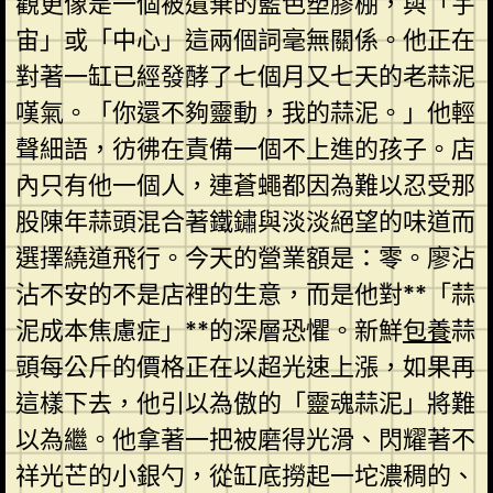
觀更像是一個被遺棄的藍色塑膠棚，與「宇
宙」或「中心」這兩個詞毫無關係。他正在
對著一缸已經發酵了七個月又七天的老蒜泥
嘆氣。「你還不夠靈動，我的蒜泥。」他輕
聲細語，彷彿在責備一個不上進的孩子。店
內只有他一個人，連蒼蠅都因為難以忍受那
股陳年蒜頭混合著鐵鏽與淡淡絕望的味道而
選擇繞道飛行。今天的營業額是：零。廖沾
沾不安的不是店裡的生意，而是他對**「蒜
泥成本焦慮症」**的深層恐懼。新鮮
包養
蒜
頭每公斤的價格正在以超光速上漲，如果再
這樣下去，他引以為傲的「靈魂蒜泥」將難
以為繼。他拿著一把被磨得光滑、閃耀著不
祥光芒的小銀勺，從缸底撈起一坨濃稠的、