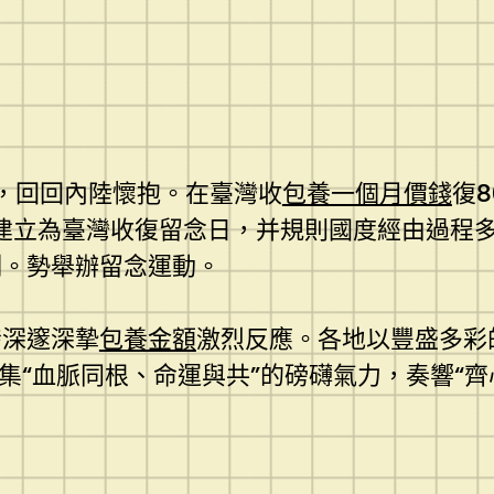
復，回回內陸懷抱。在臺灣收
包養一個月價錢
復
5日建立為臺灣收復留念日，并規則國度經由過程
例。勢舉辦留念運動。
發深邃深摯
包養金額
激烈反應。各地以豐盛多彩
集“血脈同根、命運與共”的磅礴氣力，奏響“