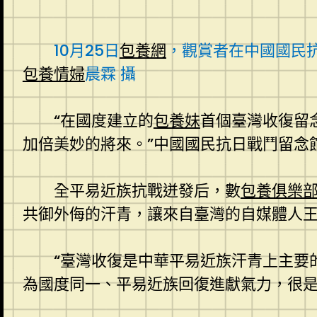
10月25日
包養網
，觀賞者在中國國民
包養情婦
晨霖 攝
“在國度建立的
包養妹
首個臺灣收復留
加倍美妙的將來。”中國國民抗日戰鬥留念
全平易近族抗戰迸發后，數
包養俱樂
共御外侮的汗青，讓來自臺灣的自媒體人
“臺灣收復是中華平易近族汗青上主要
為國度同一、平易近族回復進獻氣力，很是