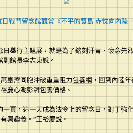
抗日戰鬥留念館觀賞《不平的寶島 赤忱向內陸—
念日舉行主題展，就是為了銘刻汗青、懷念先
館副館長李志東說。
部
萬臺灣同胞沖破重重阻力
包養網
，回到內陸年
王裕慶心潮彭湃
包養價格
。
的一頁，這一天成為法令上的留念日，對于強
有興趣義。”王裕慶說。