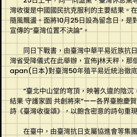
25日上午，同一同盟黨、臺灣休息黨
灣收復是中國國民抗克服利的主要結果。
隨風飄盪。面將10月25日設為留念日，
宣傳的“臺灣位置不決論”。
同日下戰書，由臺灣中華平易近族抗日
灣省受降儀式在此舉辦，宣佈j林天秤，那
apan(日本)對臺灣50年殖平易近統治徹
“臺北中山堂的穹頂，映著久違的陰沉，
結果 守護家園 共創將來”——各界臺胞
詩《臺灣收復頌》，以飽含密意的詩句重
在臺中，由臺灣抗日支屬協進會等集團