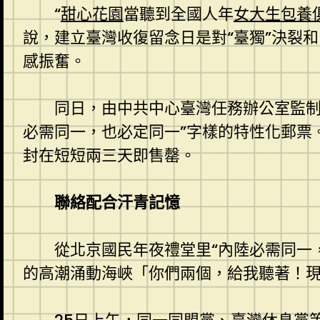
“
甜心花園
當聽到全國人年
女大生包養
說，建立臺灣收復留念日是對“臺獨”決裂
感振奮。
同日，由中共中心臺灣任務辦公室監制
必需同一，也必定同一”字樣的特性化郵票
封在短短兩三天即售罄。
聯絡配合汗青記憶
從北京國民年夜禮堂里“內陸必需同一
的高潮涌動海峽「你們兩個，給我聽著！