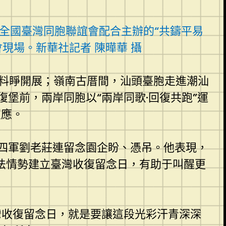
華全國臺灣同胞聯誼會配合主辦的“共鑄平易
會現場。新華社記者 陳曄華 攝
史料睜開展；嶺南古厝間，汕頭臺胞走進潮汕
堡前，兩岸同胞以“兩岸同歌·回復共跑”運
照應。
四軍劉老莊連留念園企盼、憑吊。他表現，
法情勢建立臺灣收復留念日，有助于叫醒更
灣收復留念日，就是要讓這段光彩汗青深深