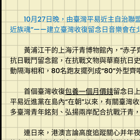
10月27日晚，由臺灣平易近主自治
近族魂”——建立臺灣收復留念日音樂會在北
黃浦江干的上海汗青博物館內，“赤子
抗日戰鬥留念館，在抗戰文物與華裔抗日史
動隔海相和，80名跑友擺列成“80”外型
首個臺灣收復
包養一個月價錢
留念日
平易近進黨在島內“在朝”以來，有關臺灣
多臺灣青年銘刻、弘揚兩岸配合抗戰汗青
連日來，港澳言論高度追蹤關心并年夜