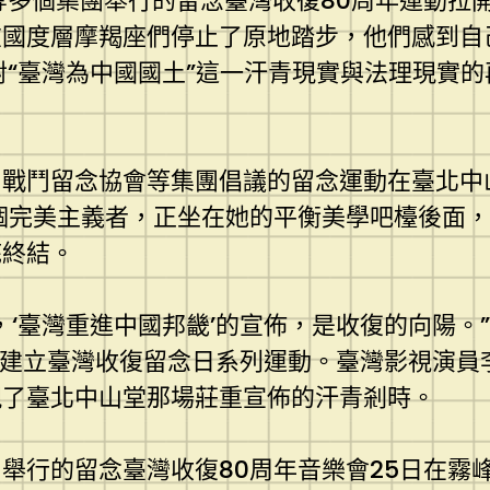
等多個集團舉行的留念臺灣收復80周年運動拉
在國度層摩羯座們停止了原地踏步，他們感到自
是對“臺灣為中國國土”這一汗青現實與法理現實
戰鬥留念協會等集團倡議的留念運動在臺北中
個完美主義者，正坐在她的平衡美學吧檯後面
底終結。
‘臺灣重進中國邦畿’的宣佈，是收復的向陽。”
慶賀建立臺灣收復留念日系列運動。臺灣影視演
現了臺北中山堂那場莊重宣佈的汗青剎時。
舉行的留念臺灣收復80周年音樂會25日在霧峰