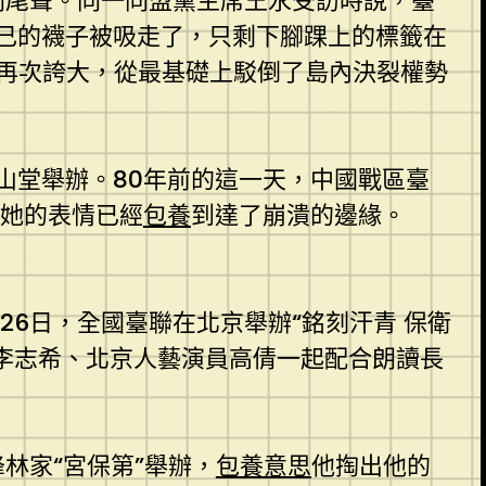
開尾聲。同一同盟黨主席王永受訪時說，臺
己的襪子被吸走了，只剩下腳踝上的標籤在
的再次誇大，從最基礎上駁倒了島內決裂權勢
山堂舉辦。80年前的這一天，中國戰區臺
，她的表情已經
包養
到達了崩潰的邊緣。
26日，全國臺聯在北京舉辦“銘刻汗青 保衛
員李志希、北京人藝演員高倩一起配合朗讀長
林家“宮保第”舉辦，
包養意思
他掏出他的