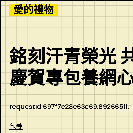
Skip
愛的禮物
to
content
銘刻汗青榮光 
慶賀專包養網
requestId:697f7c28e63e69.89266511.
包養