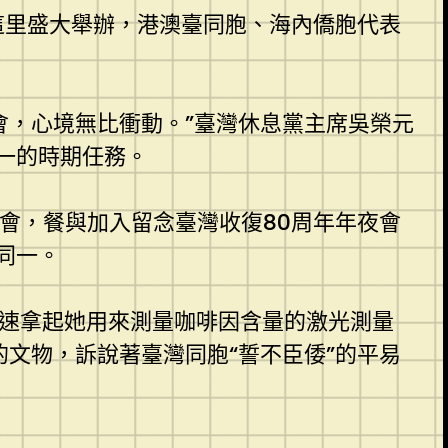
這里盛大舉辦，港澳臺同胞、海內僑胞代表
會，心境無比衝動。”臺灣休息黨主席吳榮元
一的時期任務。
會，餐與加入留念臺灣收復80周年年夜會
同一。
迅速拿起她用來測量咖啡因含量的激光測量
的文物，訴說著臺灣同胞“誓不臣倭”的平易