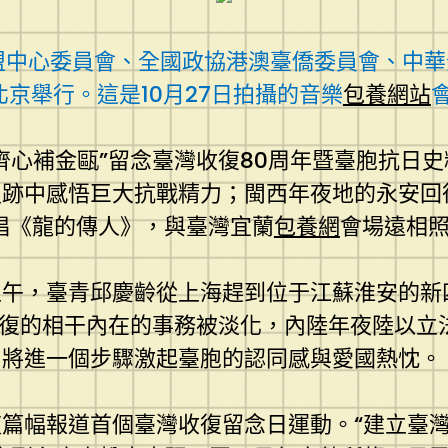
聯盟中心委員會、全國政協港澳臺僑委員會、中
京舉行。這是10月27日拍攝的音樂
包養網站
齊心補金甌”留念臺灣收復80周年暨臺胞抗日
跡中感悟巨大抗戰精力；閩西年夜地的永安回復
齊唱《龍的傳人》，與臺灣宜蘭
包養網
會場遠相
上午，臺青邱慶齡從上海趕到位于江蘇淮安的新
收復的相干內在的事務被淡化，內陸年夜陸以立
，將進一個步驟激起臺胞的認同感與愛國熱忱。
篇幅報道首個臺灣收復留念日運動。“建立臺