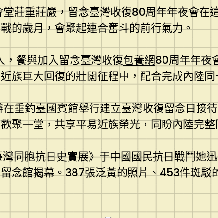
會堂莊重莊嚴，留念臺灣收復80周年年夜會在
奮戰的歲月，會聚起連合奮斗的前行氣力。
人，餐與加入留念臺灣收復
包養網
80周年年夜
易近族巨大回復的壯闊征程中，配合完成內陸同
辦在垂釣臺國賓館舉行建立臺灣收復留念日接待
士歡聚一堂，共享平易近族榮光，同盼內陸完整
臺灣同胞抗日史實展》于中國國民抗日戰鬥她
念館揭幕。387張泛黃的照片、453件斑駁