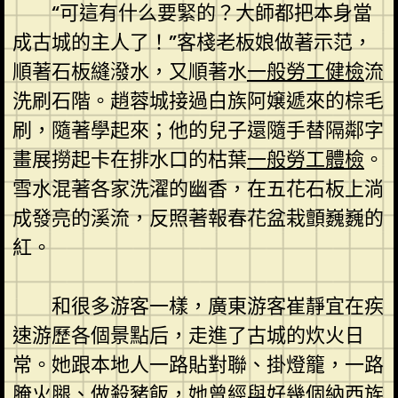
“可這有什么要緊的？大師都把本身當
成古城的主人了！”客棧老板娘做著示范，
順著石板縫潑水，又順著水
一般勞工健檢
流
洗刷石階。趙蓉城接過白族阿嬢遞來的棕毛
刷，隨著學起來；他的兒子還隨手替隔鄰字
畫展撈起卡在排水口的枯葉
一般勞工體檢
。
雪水混著各家洗濯的幽香，在五花石板上淌
成發亮的溪流，反照著報春花盆栽顫巍巍的
紅。
和很多游客一樣，廣東游客崔靜宜在疾
速游歷各個景點后，走進了古城的炊火日
常。她跟本地人一路貼對聯、掛燈籠，一路
腌火腿、做殺豬飯，她曾經與好幾個納西族