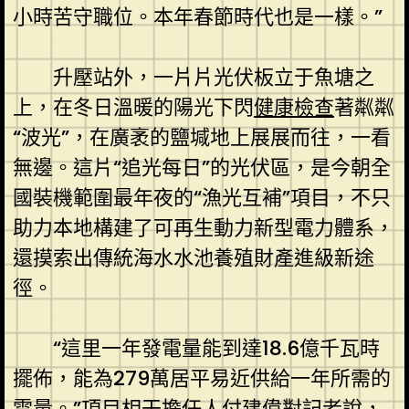
小時苦守職位。本年春節時代也是一樣。”
升壓站外，一片片光伏板立于魚塘之
上，在冬日溫暖的陽光下閃
健康檢查
著粼粼
“波光”，在廣袤的鹽堿地上展展而往，一看
無邊。這片“追光每日”的光伏區，是今朝全
國裝機範圍最年夜的“漁光互補”項目，不只
助力本地構建了可再生動力新型電力體系，
還摸索出傳統海水水池養殖財產進級新途
徑。
“這里一年發電量能到達18.6億千瓦時
擺佈，能為279萬居平易近供給一年所需的
電量。”項目相干擔任人付建偉對記者說，