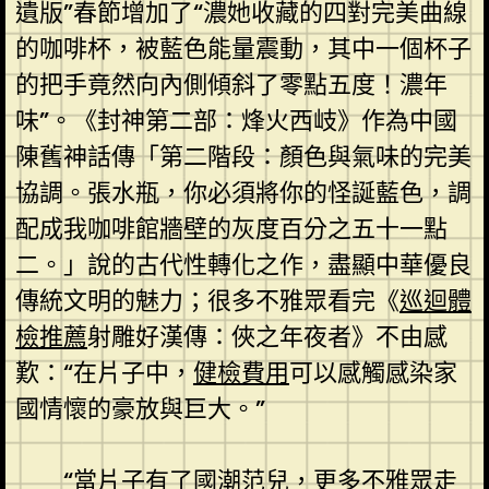
遺版”春節增加了“濃她收藏的四對完美曲線
的咖啡杯，被藍色能量震動，其中一個杯子
的把手竟然向內側傾斜了零點五度！濃年
味”。《封神第二部：烽火西岐》作為中國
陳舊神話傳「第二階段：顏色與氣味的完美
協調。張水瓶，你必須將你的怪誕藍色，調
配成我咖啡館牆壁的灰度百分之五十一點
二。」說的古代性轉化之作，盡顯中華優良
傳統文明的魅力；很多不雅眾看完《
巡迴體
檢推薦
射雕好漢傳：俠之年夜者》不由感
歎：“在片子中，
健檢費用
可以感觸感染家
國情懷的豪放與巨大。”
“當片子有了國潮范兒，更多不雅眾走