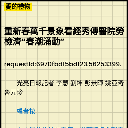
Skip
愛的禮物
to
content
重新春萬千景象看經秀傳醫院勞
檢濟“春潮涌動”
requestId:6970fbd15bdf23.56253399.
光亮日報記者 李慧 劉坤 彭景暉 姚亞奇
魯元珍
編者按