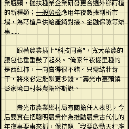
業瓶頸，攙扶種業企業研發更合適外鄉蒔植
的新種類；
一般勞檢
應用年夜數據剖析市
場，為蒔植戶供給產銷對接、金融保險等辦
事……
跟著農業插上“科技同黨”，寬大菜農的
腰包也垂垂鼓了起來。“俺家年夜棚里種的
是西紅柿，一向賣得很不錯。只需結壯肯
干，將來必定能賺更多錢。”壽光市臺頭鎮
彭家境口村菜農隋密斯說。
壽光市農業鄉村局有關擔任人表現，今
后要實在把聰明農業作為推動農業古代化的
年夜事要事來抓，保持題「我要啟動天秤座