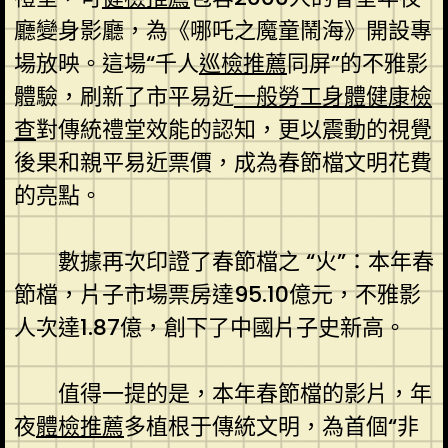
廳變身影廳，為《哪吒之魔童鬧海》開設專
場放映。這場“千人
巡檢推薦
同屏”的不雅影
體驗，刷新了市平易近
一般勞工身體健康檢
查
對傳統禮堂效能的認知，更以震動的視覺
後果和親平易近票價，成為春節檔文明花費
的亮點。
數據再次印證了春節檔之 “火”：本年春
節檔，片子市場票房達95.10億元，不雅影
人次達1.87億，創下了中國片子史新高。
值得一提的是，本年春節檔的影片，年
夜
體檢推薦
多植根于傳統文明，為首個“非