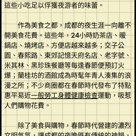
這些小吃足以俘獲夜游者的味蕾。
作為美食之都，成都的夜生涯一向離不
開美食花費。這些年，24小時奶茶店、暖
鍋店、燒烤店、方便店越來越多；交子公
園、春熙路、東郊記憶天府名店、老字號、
米其林、黑珍珠餐廳等每逢春節便預訂火
爆；蘭桂坊的酒館成為時髦年青人湊集的浪
漫之所；不少商圈都在春節時代發布了特點
惠平易近
一般勞工身體健康檢查
運動，吸惹
人們購物花費。
除了美食與購物，春節時代營建的濃烈
文明氣氛，讓成都的夜晚既有傳統的神韻，