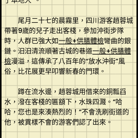
了本地人”。
尾月二十七的晨霧里，四川游客趙蓉城
帶著9歲的兒子走出客棧，參加沖街步隊
時，人群已強大如
一般+供膳體檢
彎曲的銀
鏈。汩汩清流順著古城的巷道
一般+供膳體
檢
漫溢，這傳承了八百年的“放水沖街”風
俗，比花展更早叩響新春的門環。
蹲在流水邊，趙蓉城用借來的銅瓢舀
水，潑在客棧的匾額下，水珠四濺。“哈
哈，您也是來湊熱烈的！”不會洗刷街道的
他，被異樣不會的游客們認了出來。