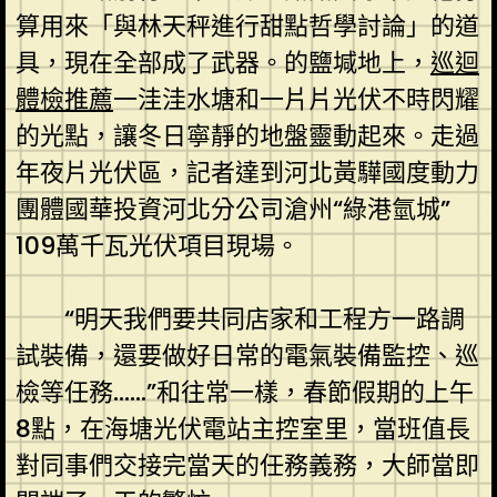
算用來「與林天秤進行甜點哲學討論」的道
具，現在全部成了武器。的鹽堿地上，
巡迴
體檢推薦
一洼洼水塘和一片片光伏不時閃耀
的光點，讓冬日寧靜的地盤靈動起來。走過
年夜片光伏區，記者達到河北黃驊國度動力
團體國華投資河北分公司滄州“綠港氫城”
109萬千瓦光伏項目現場。
“明天我們要共同店家和工程方一路調
試裝備，還要做好日常的電氣裝備監控、巡
檢等任務……”和往常一樣，春節假期的上午
8點，在海塘光伏電站主控室里，當班值長
對同事們交接完當天的任務義務，大師當即