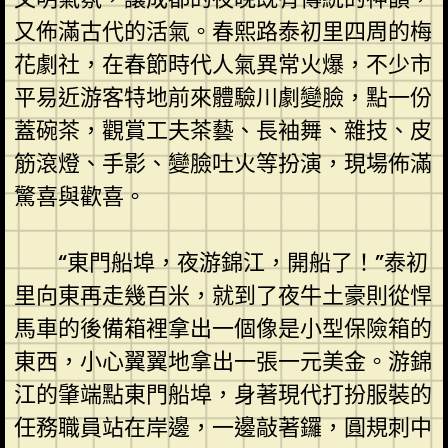
又佈滿古代的活氣。春熙路泰初里四周的梅
花劇社，在春節時代人氣異常火爆，不少市
平易近游客特地前來體驗川劇變臉，點一份
蓋碗茶，觀賞工夫茶藝、長袖舞、雜技、皮
筋滾燈、手影、變臉吐火等扮演，現場佈滿
驚喜與歡喜。
“東門船埠，夜游錦江，開船了！”泰初
里向東再走幾百米，就到了夜牛土豪則從悍
馬車的後備箱裡拿出一個像是小型保險箱的
東西，小心翼翼地拿出一張一元美金。游錦
江的肇端點東門船埠，身著現代打扮服裝的
任務職員站在岸邊，一邊敲著鑼，圓規刺中