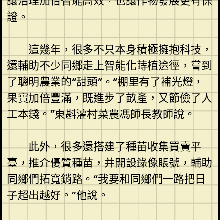
讓治理加倍智能高效，也讓作物發展更有保
證。
這幾年，很多不只本身積極擁抱科技，
還輔助不少同鄉走上智能化蒔植途徑，嘗到
了聰明農業的“甜頭”。“棚里有了補光燈，
果實加倍豐滿，既進步了畝產，又節儉了人
工本錢。”東斟灌村菜農馮師長教師說。
此外，很多還搭建了種苗收集買賣平
臺，推介優質種苗，并開設錄像賬號，輔助
同鄉們拓寬銷路。“我要和同鄉們一路把日
子超出越好。”他說。