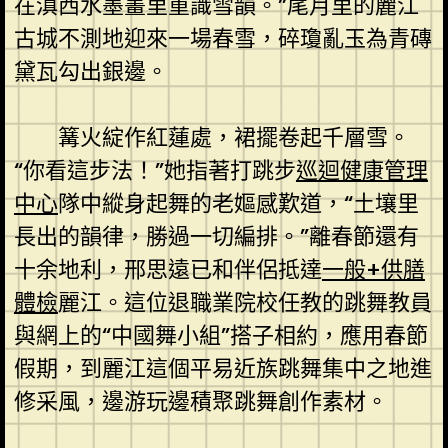
在滇西水墨畫里重識雪韻。”尾月里的麗江
古城不測地迎來一場春雪，碎瓊亂玉為青磚
黛瓦勾出銀邊。
篝火綻作紅蓮處，裙擺卷起千層雪。
“你看這步法！”她指著打跳步
巡迴健康管理
中心
隊中縱身起舞的老嫗感歎道，“土壤里
長出的韻律，勝過一切編排。”離春節還有
十余地利，邢思遠已和伴侶抵達
一般+供膳
體檢
麗江。這位退職業院校任教的跳舞教員
與網上的“中國舞小組”搭子相約，應用春節
假期，到麗江這個平易近族跳舞集中之地進
修采風，邊游玩邊積聚跳舞創作素材。