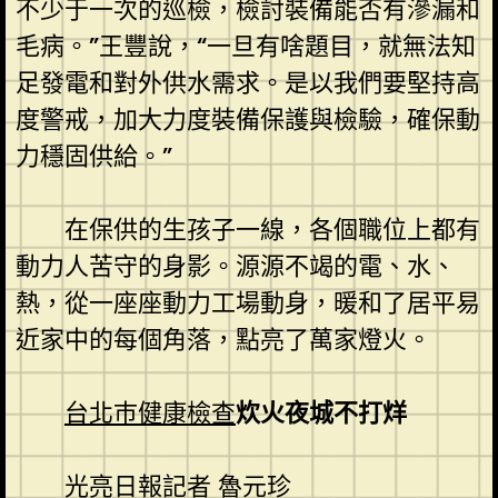
不少于一次的巡檢，檢討裝備能否有滲漏和
毛病。”王豐說，“一旦有啥題目，就無法知
足發電和對外供水需求。是以我們要堅持高
度警戒，加大力度裝備保護與檢驗，確保動
力穩固供給。”
在保供的生孩子一線，各個職位上都有
動力人苦守的身影。源源不竭的電、水、
熱，從一座座動力工場動身，暖和了居平易
近家中的每個角落，點亮了萬家燈火。
台北巿健康檢查
炊火夜城不打烊
光亮日報記者 魯元珍