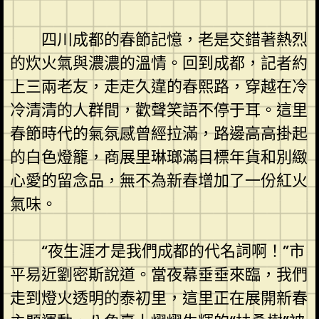
四川成都的春節記憶，老是交錯著熱烈
的炊火氣與濃濃的溫情。回到成都，記者約
上三兩老友，走走久違的春熙路，穿越在冷
冷清清的人群間，歡聲笑語不停于耳。這里
春節時代的氣氛感曾經拉滿，路邊高高掛起
的白色燈籠，商展里琳瑯滿目標年貨和別緻
心愛的留念品，無不為新春增加了一份紅火
氣味。
“夜生涯才是我們成都的代名詞啊！”市
平易近劉密斯說道。當夜幕垂垂來臨，我們
走到燈火透明的泰初里，這里正在展開新春