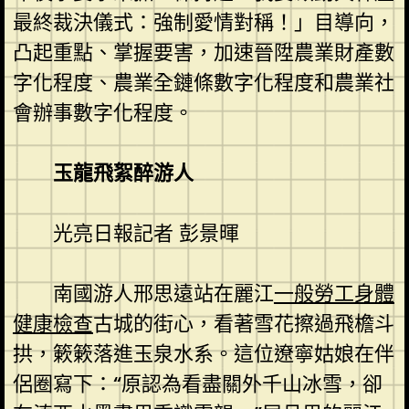
最終裁決儀式：強制愛情對稱！」目導向，
凸起重點、掌握要害，加速晉陞農業財產數
字化程度、農業全鏈條數字化程度和農業社
會辦事數字化程度。
玉龍飛絮醉游人
光亮日報記者 彭景暉
南國游人邢思遠站在麗江
一般勞工身體
健康檢查
古城的街心，看著雪花擦過飛檐斗
拱，簌簌落進玉泉水系。這位遼寧姑娘在伴
侶圈寫下：“原認為看盡關外千山冰雪，卻