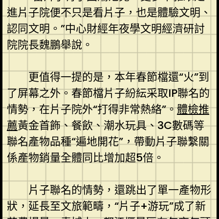
進片子院便不只是看片子，也是體驗文明、
認同文明。”中心財經年夜學文明經濟研討
院院長魏鵬舉說。
更值得一提的是，本年春節檔還“火”到
了屏幕之外。春節檔片子紛紜采取IP聯名的
情勢，在片子院外“打得非常熱絡”。
體檢推
薦
黃金首飾、餐飲、潮水玩具、3C數碼等
聯名產物品種“遍地開花”，帶動片子聯繫關
係產物銷量全體同比增加超5倍。
片子聯名的情勢，還跳出了單一產物形
狀，延長至文旅範疇，“片子+游玩”成了新