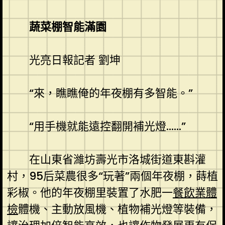
蔬菜棚智能滿園
光亮日報記者 劉坤
“來，瞧瞧俺的年夜棚有多智能。”
“用手機就能遠控翻開補光燈……”
在山東省濰坊壽光市洛城街道東斟灌
村，95后菜農很多“玩著”兩個年夜棚，蒔植
彩椒。他的年夜棚里裝置了水肥一
餐飲業體
檢
體機、主動放風機、植物補光燈等裝備，