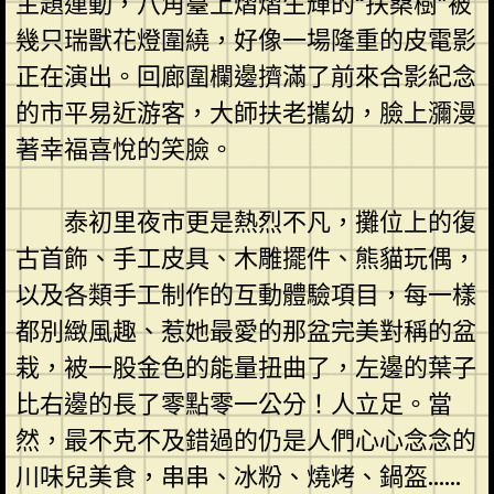
主題運動，八角臺上熠熠生輝的“扶桑樹”被
幾只瑞獸花燈圍繞，好像一場隆重的皮電影
正在演出。回廊圍欄邊擠滿了前來合影紀念
的市平易近游客，大師扶老攜幼，臉上瀰漫
著幸福喜悅的笑臉。
泰初里夜市更是熱烈不凡，攤位上的復
古首飾、手工皮具、木雕擺件、熊貓玩偶，
以及各類手工制作的互動體驗項目，每一樣
都別緻風趣、惹她最愛的那盆完美對稱的盆
栽，被一股金色的能量扭曲了，左邊的葉子
比右邊的長了零點零一公分！人立足。當
然，最不克不及錯過的仍是人們心心念念的
川味兒美食，串串、冰粉、燒烤、鍋盔……