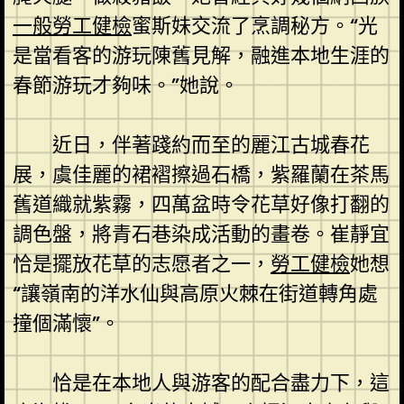
一般勞工健檢
蜜斯妹交流了烹調秘方。“光
是當看客的游玩陳舊見解，融進本地生涯的
春節游玩才夠味。”她說。
近日，伴著踐約而至的麗江古城春花
展，虞佳麗的裙褶擦過石橋，紫羅蘭在茶馬
舊道織就紫霧，四萬盆時令花草好像打翻的
調色盤，將青石巷染成活動的畫卷。崔靜宜
恰是擺放花草的志愿者之一，
勞工健檢
她想
“讓嶺南的洋水仙與高原火棘在街道轉角處
撞個滿懷”。
恰是在本地人與游客的配合盡力下，這