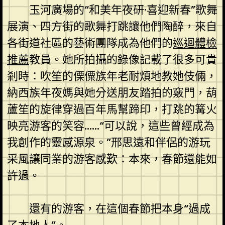
玉河廣場的“和美年夜研·喜迎新春”歌舞
展演、四方街的歌舞打跳讓他們陶醉，來自
各街道社區的藝術團隊成為他們的
巡迴體檢
推薦
教員。她所拍攝的錄像記載了很多可貴
剎時：吹笙的傈僳族年老耐煩地教她伎倆，
納西族年夜媽與她分送朋友踏拍的竅門，葫
蘆笙的旋律穿過百年馬幫蹄印，打跳的篝火
映亮游客的笑容……“可以說，這些曾經成為
我創作的靈感源泉。”邢思遠和伴侶的游玩
采風讓同業的游客感歎：本來，春節還能如
許過。
還有的游客，在這個春節把本身“過成