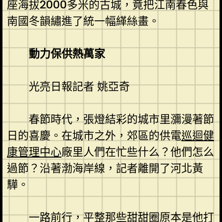
座海拔2000多米的古城，竟把江南春色與
南國冬韻繡進了統一幅緙絲畫。
動力保供熱萬家
光亮日報記者 姚亞奇
春節時代，張燈結彩的城市里瀰漫著節
日的喜慶。在城市之外，郊區的供電
巡迴健
康管理中心
廠里人們在忙些什么？他們怎么
過節？沿著渤海岸線，記者離開了河北黃
驊。
一路前行，平整那些甜甜圈原本是他打