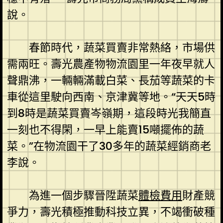
說。
春節時代，蔬菜買賣非常熱絡，市場供
需兩旺。壽光農產物物流園里一年夜早就人
聲鼎沸，一輛輛滿載白菜、長茄等蔬菜的卡
車從這里駛向西南、京津冀等地。“天天5時
到8時是蔬菜買賣岑嶺期，這段時光我簡直
一刻也不得閑，一早上能賣15噸擺佈的蔬
菜。”在物流園干了30多年的蔬菜經銷商老
李說。
為進一個步驟晉陞蔬菜
體檢費用
財產競
爭力，壽光積極推動科技立異，不竭衝破種