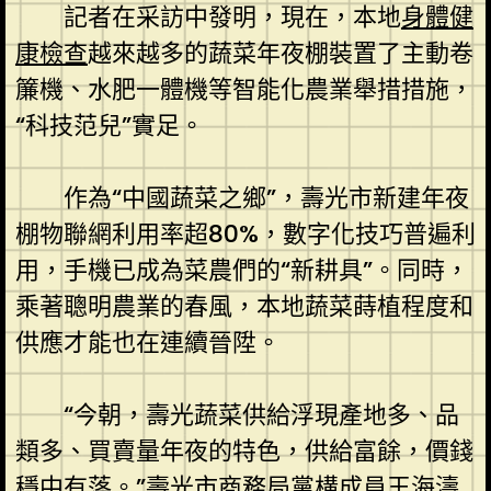
記者在采訪中發明，現在，本地
身體健
康檢查
越來越多的蔬菜年夜棚裝置了主動卷
簾機、水肥一體機等智能化農業舉措措施，
“科技范兒”實足。
作為“中國蔬菜之鄉”，壽光市新建年夜
棚物聯網利用率超80%，數字化技巧普遍利
用，手機已成為菜農們的“新耕具”。同時，
乘著聰明農業的春風，本地蔬菜蒔植程度和
供應才能也在連續晉陞。
“今朝，壽光蔬菜供給浮現產地多、品
類多、買賣量年夜的特色，供給富餘，價錢
穩中有落。”壽光市商務局黨構成員王海濤