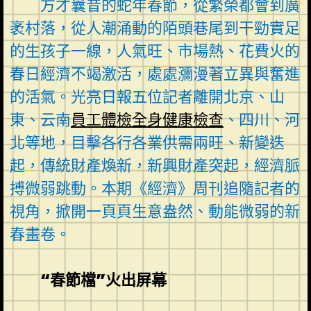
方才曩昔的蛇年春節，從繁榮都會到廣
袤村落，從人潮涌動的陌頭巷尾到干勁實足
的生孩子一線，人氣旺、市場熱、花費火的
春日經濟不竭激活，處處瀰漫著立異與奮進
的活氣。光亮日報五位記者離開北京、山
東、云南
員工體檢
全身健康檢查
、四川、河
北等地，目擊各行各業供需兩旺、新變迭
起，傳統財產煥新，新興財產突起，經濟脈
搏微弱跳動。本期《經濟》周刊追隨記者的
視角，掀開一頁頁生意盎然、動能微弱的新
春畫卷。
“春節檔”火出屏幕