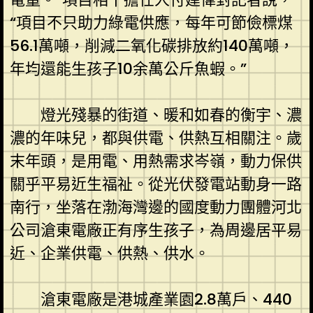
“項目不只助力綠電供應，每年可節儉標煤
56.1萬噸，削減二氧化碳排放約140萬噸，
年均還能生孩子10余萬公斤魚蝦。”
燈光殘暴的街道、暖和如春的衡宇、濃
濃的年味兒，都與供電、供熱互相關注。歲
末年頭，是用電、用熱需求岑嶺，動力保供
關乎平易近生福祉。從光伏發電站動身一路
南行，坐落在渤海灣邊的國度動力團體河北
公司滄東電廠正有序生孩子，為周邊居平易
近、企業供電、供熱、供水。
滄東電廠是港城產業園2.8萬戶、440