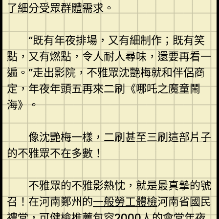
了細分受眾群體需求。
“既有年夜排場，又有細制作；既有笑
點，又有燃點，令人耐人尋味，還要再看一
遍。”走出影院，不雅眾沈艷梅就和伴侶商
定，年夜年頭五再來二刷《哪吒之魔童鬧
海》。
像沈艷梅一樣，二刷甚至三刷這部片子
的不雅眾不在多數！
不雅眾的不雅影熱忱，就是最真摯的號
召！在河南鄭州的
一般勞工體檢
河南省國民
禮堂，可
健檢推薦
包容2000人的會堂年夜