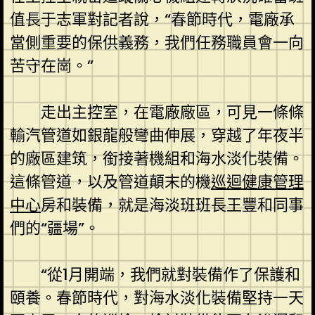
值長于志軍對記者說，“春節時代，電廠承
當側重要的保供義務，我們任務職員會一向
苦守在崗。”
走出主控室，在電廠廠區，可見一條條
輸汽管道如銀龍般彎曲伸展，穿越了年夜半
的廠區建筑，銜接著機組和海水淡化裝備。
這條管道，以及管道顛末的機
巡迴健康管理
中心
房和裝備，就是海淡班班長王豐和同事
們的“疆場”。
“從1月開端，我們就對裝備作了保護和
頤養。春節時代，對海水淡化裝備堅持一天