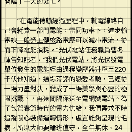
開端了一天的繁忙。
“在電能傳輸經過歷程中，輸電線路自
己會耗費一部門電能，雷同功率下，進步輸
電線
一般勞工健檢
路電壓可以減小電流，從
而下降電能損耗。”光伏電站任務職員曹冬
暉告知記者，“我們光伏電站，將光伏發電
單位發生的電能經由過程變壓器升壓至220
千伏他知道，這場荒謬的戀愛考驗，已經從
一場力量對決，變成了一場美學與心靈的極
限挑戰。，再遠間隔保送至電網變電站。為
了包管春節時代的電力供給，我們需求不時
追蹤關心裝備運轉情形，處置能夠呈現的毛
病。所以大師要輪班值守，全年無休、24