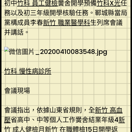
初中
竹科 員工健檢
黌舍開學預備
竹科X光
任
務以及初三年級開學核驗任務。鄆城縣當局
黨構成員李春
新竹 職業醫學科
生列席會議
并講話。
竹科 慢性病診所
會議現場
會議指出，依據山東省規則，全
新竹 高血
壓
省高中、中等個人工作黌舍結業年級4
新
竹 成人健檢
月
新竹 在職體檢
15日開學返