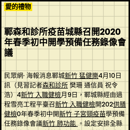
Skip
愛的禮物
to
content
鄆森和診所疫苗城縣召開2020
年春季初中開學預備任務錄像會
議
民眾網· 海報消息鄆城
新竹 猛健樂
4月10日
訊（見習記者
森和診所
樊珊 通信員 祝令
浩）4
新竹 入職健檢
月9日，鄆城縣經由過
程雪亮工程平臺召
新竹 入職健檢
開202
供膳
健檢
0年春季初中開
新竹 子宮頸疫苗
學預備
任務錄像會議
新竹 肺功能
。設定安排全縣