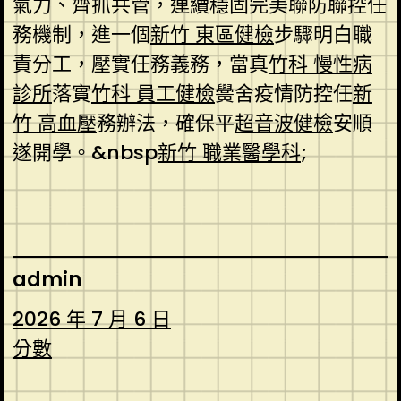
氣力、齊抓共管，連續穩固完美聯防聯控任
務機制，進一個
新竹 東區健檢
步驟明白職
責分工，壓實任務義務，當真
竹科 慢性病
診所
落實
竹科 員工健檢
黌舍疫情防控任
新
竹 高血壓
務辦法，確保平
超音波健檢
安順
遂開學。&nbsp
新竹 職業醫學科
;
admin
2026 年 7 月 6 日
分數