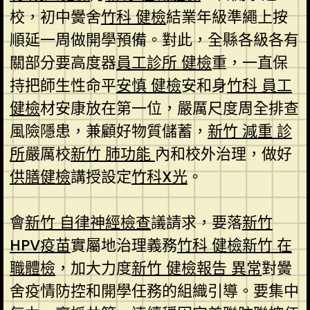
校，初中黌舍
竹科 健檢
結業年級準繩上按
順延一周做開學預備。對此，全縣各級各有
關部分要高度器
員工診所 健檢
重，一直保
持把師生性命平
安慎 健檢
安和身
竹科 員工
健檢
材安康放在第一位，嚴厲尺度周全排查
風險隱患，兼顧好物質儲蓄，
新竹 減重 診
所
嚴厲校
新竹 肺功能
內和校外治理，做好
供膳健檢
講授設定
竹科X光
。
會
新竹 自律神經檢查
議請求，要落
新竹
HPV疫苗
實屬地治理義務
竹科 健檢
新竹 在
職體檢
，加大力度
新竹 健檢報告 異常
對黌
舍疫情防控和開學任務的組織引導。要集中