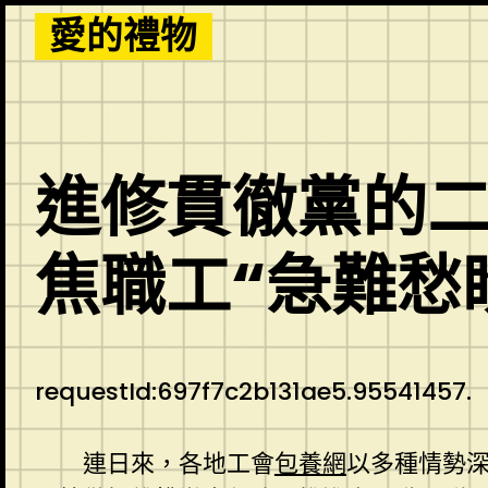
Skip
愛的禮物
to
content
進修貫徹黨的
焦職工“急難愁
requestId:697f7c2b131ae5.95541457.
連日來，各地工會
包養網
以多種情勢