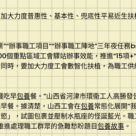
，加大力度普惠性、基本性、兜底性平易近生扶
“辦事職工項目”“辦事職工陣地”三年夜任務b
0個重點區域工會驛站辦事效能，推進“15項+
同時，要加大力度工會數智化扶植，為職工供
錢吃早
包養
餐。”山西省河津市環衛工人高勝發
錢早餐。據清楚，山西工會在
包養
常態化展開“
慾」，試圖包裹並壓制水瓶座的怪誕藍光。職工
，推進處理職工群眾的急難愁盼題目
包養故事
。