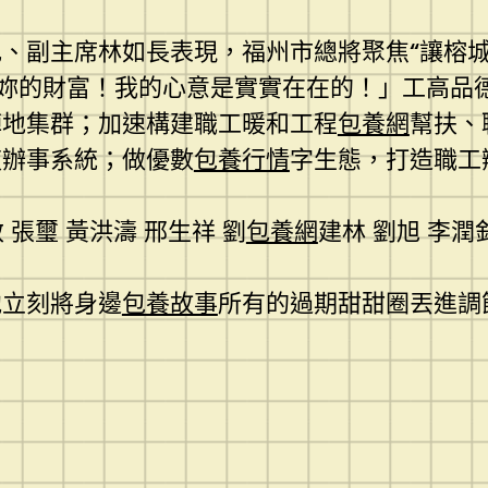
、副主席林如長表現，福州市總將聚焦“讓榕城
妳的財富！我的心意是實實在在的！」工高品
陣地集群；加速構建職工暖和工程
包養網
幫扶、
夜辦事系統；做優數
包養行情
字生態，打造職工
 張璽 黃洪濤 邢生祥 劉
包養網
建林 劉旭 李潤
他立刻將身邊
包養故事
所有的過期甜甜圈丟進調