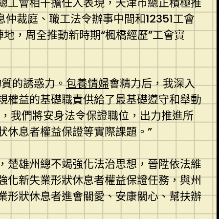
總工會相干擔任人表現，天津市總正積極推
仲裁庭、職工法令辦事中間和12351工會
陣地，周全推動新時期“楓橋經歷”工會實
物質的誘惑力。
包養情婦
會精力后，我深入
規權益的基礎職責供給了最基礎遵守和舉動
’，我們將安身法令保證職位，出力推進所
狀休息者權益保證等實際課題。”
，楚雄州總不竭強化法治思想，晉陞依法維
強化新失業形狀休息者權益保證任務，與州
業形狀休息者進會關愛、安康關心、幫扶辦