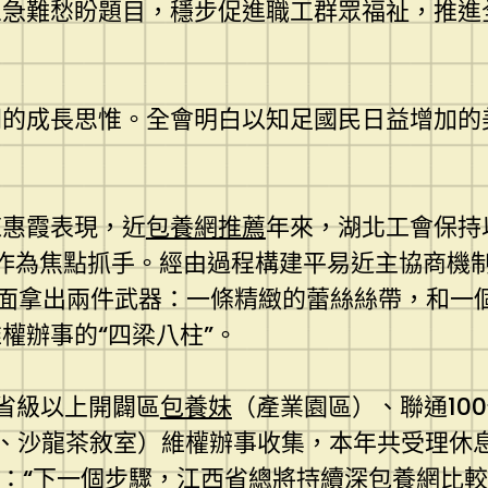
眾急難愁盼題目，穩步促進職工群眾福祉，推進
間的成長思惟。全會明白以知足國民日益增加的
。
陳惠霞表現，近
包養網推薦
年來，湖北工會保持
作為焦點抓手。經由過程構建平易近主協商機制、
面拿出兩件武器：一條精緻的蕾絲絲帶，和一
權辦事的“四梁八柱”。
家省級以上開闢區
包養妹
（產業園區）、聯通10
師、沙龍茶敘室）維權辦事收集，本年共受理休息
現：“下一個步驟，江西省總將持續深
包養網比較