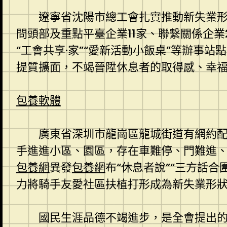
遼寧省沈陽市總工會扎實推動新失業形
問頭部及重點平臺企業11家、聯繫關係企業
“工會共享·家”“愛新活動小飯桌”等辦事
提質擴面，不竭晉陞休息者的取得感、幸
包養軟體
廣東省深圳市龍崗區龍城街道有網約配
手進進小區、園區，存在車難停、門難進、
包養網
異發
包養網
布“休息者說”“三方話
力將騎手友愛社區扶植打形成為新失業形
國民生涯品德不竭進步，是全會提出的