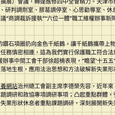
（擴展）會議，轉達進修四中全會精力。天津市
、研判調劑室、膠葛調停室、心思勸導室、休息
“商調裁訴援執”“六位一體”職工維權辦事新
的鑽石項圈扔向金色千紙鶴，讓千紙鶴攜帶上
證任務慎密相連，這為我們實行保護職工符合法
援辦事中間工會干部徐超楠表現，“瞻望‘十五五
落地生根，應用法治思想和方法破解新失業形
包養網站
治州總工會副主席李德榮先容，近年來
專題調研和政協專項調研事項；凸起重點群體，
新失業形狀休息者重點課題調研，深刻展開新失