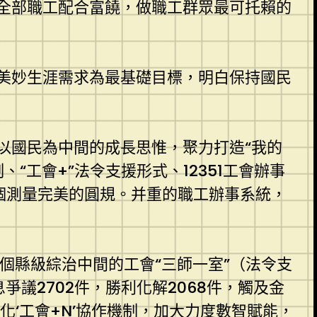
全部職工配合富饒，做職工群眾最可托賴的
美妙生涯需求為最基礎目標，明白保持國民
以國民為中間的成長思惟，聚力打造“我的
“工會+”法令支援形式、12351工會辦事
個測量完美的圓規。并重的職工辦事系統，
0個縣級綜治中間的工會“三師一室”（法令支
爭議2702件，勝利化解2068件，觸及金
化‘工會+N’協作機制，加大力度數智賦能，