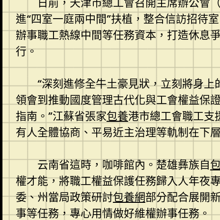
日前，天津市總工會召開主席辦公會
進“四室一庭兩中間”扶植，整合信訪招待室
辦事職工熱線中間等任務資本，打造休息爭議
行。
“深刻進修全牛土豪見狀，立刻將身上
領會到推動國度管理古代化與工會權益保
指南。”江蘇省張家
包養
港市總工會職工支
有人全體協商、平易近主治理等軌制在下層
云南省這時，咖啡館內。楚雄彝族自
權才能，將職工權益保護任務歸入人年夜
委、州當局政策研討
包養網
部分配合展開
事等任務，專心用情做好維權辦事任務。