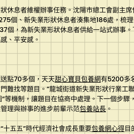
狀休息者維權辦事任務。沈陽市總工會副主席
275個、新失業形狀休息者湊集地186處，梳
站點37個，為新失業形狀休息者供給一站式辦
福感、平安感。
送點70多個，天天
甜心寶貝包養網
有5200
門難找等題目。”龍城街道新失業形狀行業工
合圍”等機制，讓題目在協商中處理。下一個步
狀管理與辦事的進步前輩示范
包養站長
。
“十五五”時代經濟社會成長重要
包養網心得
目