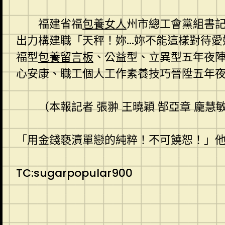
福建省福
包養女人
州市總工會黨組書記
出力構建職「天秤！妳…妳不能這樣對待愛
福型
包養留言板
、公益型、立異型五年夜
心安康、職工個人工作素養技巧晉陞五年
（本報記者 張翀 王曉穎 郜亞章 龐慧敏
「用金錢褻瀆單戀的純粹！不可饒恕！」
TC:sugarpopular900