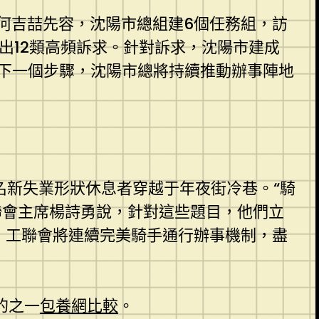
何吉喆先容，沈陽市總組建6個任務組，訪
理出12類高頻訴求。針對訴求，沈陽市建成
事。下一個步驟，沈陽市總將持續推動辦事陣地
多名新失業形狀休息者穿越于年夜街冷巷。“騎
聯會主席楊詩勇說，針對這些題目，他們立
驟，工聯會將連續完美騎手通行辦事機制，盡
的之一
包養網比較
。