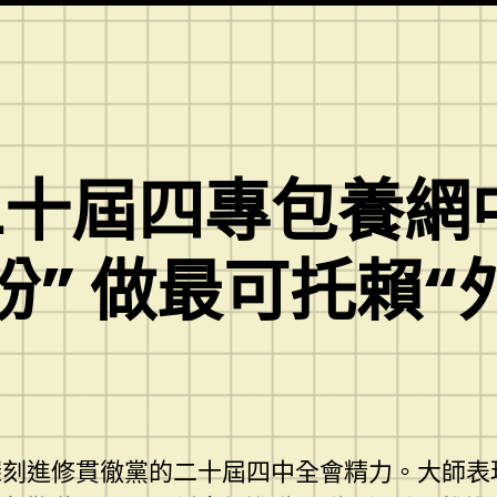
二十屆四專包養網
盼” 做最可托賴“
深刻進修貫徹黨的二十屆四中全會精力。大師表