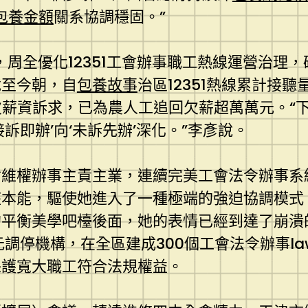
包養金額
關系協調穩固。”
周全優化12351工會辦事職工熱線運營治理
截至今朝，自
包養故事
治區12351熱線累計接聽
理拖欠薪資訴求，已為農人工追回欠薪超萬萬元。“
接訴即辦’向‘未訴先辦’深化。”李彥說。
維權辦事主責主業，連續完美工會法令辦事系統
座本能，驅使她進入了一種極端的強迫協調模式
平衡美學吧檯後面，她的表情已經到達了崩潰的
調停機構，在全區建成300個工會法令辦事la
保護寬大職工符合法規權益。