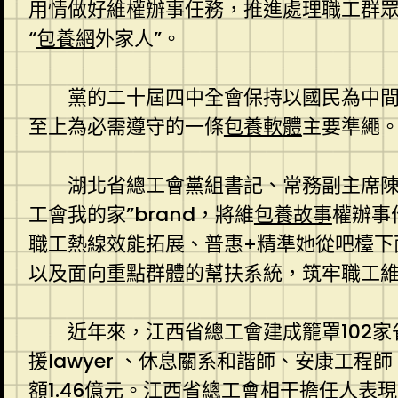
用情做好維權辦事任務，推進處理職工群
“
包養網
外家人”。
黨的二十屆四中全會保持以國民為中
至上為必需遵守的一條
包養軟體
主要準繩
湖北省總工會黨組書記、常務副主席
工會我的家”brand，將維
包養故事
權辦事
職工熱線效能拓展、普惠+精準她從吧檯下
以及面向重點群體的幫扶系統，筑牢職工維
近年來，江西省總工會建成籠罩102
援lawyer 、休息關系和諧師、安康工程
額1.46億元。江西省總工會相干擔任人表