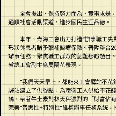
全會提出，保持努力而為、實事求是
通順社會活動渠道，進步國民生涯品德。
本年，青海工會出力打造“辦事職工失業”
形狀休息者贈予彌補醫療保險。晉陞整合20
辦事任務，聚焦職工群眾的急難愁盼題目。
省總工會副主席周蘭花表現。
“我們天天早上，都能來工會驛站不花
驛站建立了供餐點，為環衛工人供給不花
鶴，帶著牛土豪對林天秤濃烈的「財富佔有
完美“普惠性+特別性”維權辦事任務系統