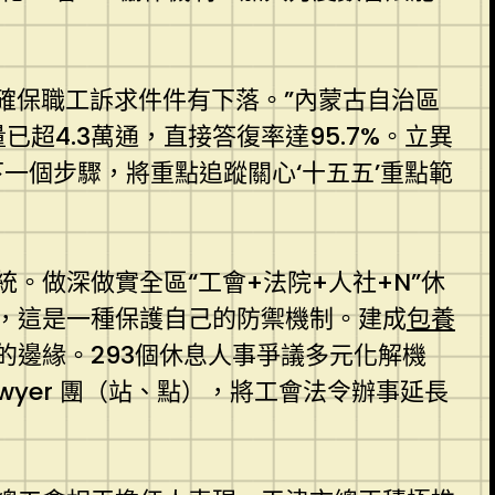
，確保職工訴求件件有下落。”內蒙古自治區
量已超4.3萬通，直接答復率達95.7%。立異
下一個步驟，將重點追蹤關心‘十五五’重點範
。做深做實全區“工會+法院+人社+N”休
，這是一種保護自己的防禦機制。建成
包養
邊緣。293個休息人事爭議多元化解機
wyer 團（站、點），將工會法令辦事延長