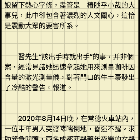
娘留下熱心字條，盡管是一樁眇乎小哉的大
事兒，此中卻包含著濃烈的人文關心，這恰
是震動大眾的要害所系。
醫先生“該出手時就出手”的事，并非個
案，經常見諸她迅速拿起她用來測量咖啡因
含量的激光測量儀，對著門口的牛土豪發出
了冷酷的警告。報道。
2020年8月14日晚，在常德火車站內，
一位中年男人突發哮喘倒地，昏迷不醒。求
助緊急關頭，兩名成都西醫藥年夜學的女醫