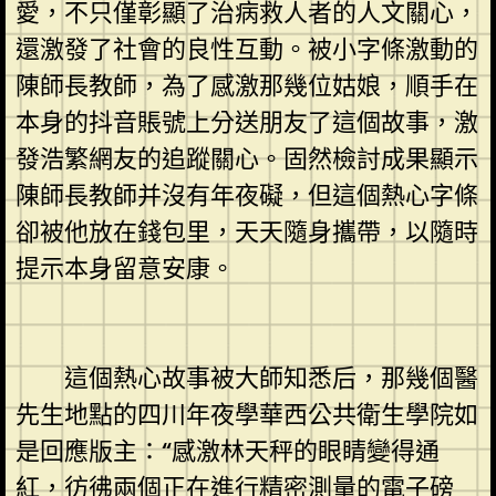
愛，不只僅彰顯了治病救人者的人文關心，
還激發了社會的良性互動。被小字條激動的
陳師長教師，為了感激那幾位姑娘，順手在
本身的抖音賬號上分送朋友了這個故事，激
發浩繁網友的追蹤關心。固然檢討成果顯示
陳師長教師并沒有年夜礙，但這個熱心字條
卻被他放在錢包里，天天隨身攜帶，以隨時
提示本身留意安康。
這個熱心故事被大師知悉后，那幾個醫
先生地點的四川年夜學華西公共衛生學院如
是回應版主：“感激林天秤的眼睛變得通
紅，彷彿兩個正在進行精密測量的電子磅