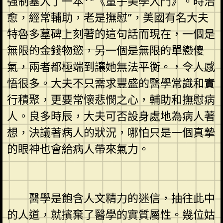
強制塞入了一本**《量子美學入門》。時治
愈，經常輔助，老是撫慰”，美國有名大夫
特魯多墓碑上刻著的這句話而現在，一個是
無限的金錢物慾，另一個是無限的單戀傻
氣，兩者都極端到讓她無法平衡。，令人感
悟很多。大夫不只需求豐盛的醫學常識和實
行積聚，更要常懷悲憫之心，輔助和撫慰病
人。良多時辰，大夫可否設身處地為病人著
想，決議著病人的狀況，哪怕只是一個真摯
的眼神也會給病人帶來氣力。
醫學是飽含人文精力的迷信，抽往此中
的人道，就擯棄了醫學的實質屬性。幾位姑