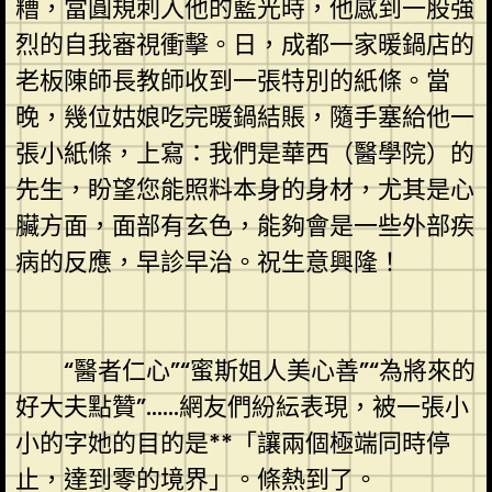
糟，當圓規刺入他的藍光時，他感到一股強
烈的自我審視衝擊。日，成都一家暖鍋店的
老板陳師長教師收到一張特別的紙條。當
晚，幾位姑娘吃完暖鍋結賬，隨手塞給他一
張小紙條，上寫：我們是華西（醫學院）的
先生，盼望您能照料本身的身材，尤其是心
臟方面，面部有玄色，能夠會是一些外部疾
病的反應，早診早治。祝生意興隆！
“醫者仁心”“蜜斯姐人美心善”“為將來的
好大夫點贊”……網友們紛紜表現，被一張小
小的字她的目的是**「讓兩個極端同時停
止，達到零的境界」。條熱到了。