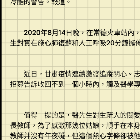
冷酷的警告。報道。
2020年8月14日晚，在常德火車站內
生對實在施心肺復蘇和人工呼吸20分鐘擺
近日，甘肅疫情連續激發追蹤關心。志愿
招募告訴收回不到一個小時內，觸及醫學專
值得一提的是，醫先生對生疏人的關愛，
長教師，為了感激那幾位姑娘，順手在本
教師并沒有年夜礙，但這個熱心字條卻被