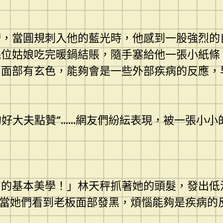
當圓規刺入他的藍光時，他感到一股強烈的
幾位姑娘吃完暖鍋結賬，隨手塞給他一張小紙條
，面部有玄色，能夠會是一些外部疾病的反應，
的好大夫點贊”……網友們紛紜表現，被一張小小
基本美學！」林天秤抓著她的頭髮，發出低
，當她們看到老板面部發黑，煩惱能夠是疾病的