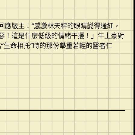
應版主：“感激林天秤的眼睛變得通紅，
惡！這是什麼低級的情緒干擾！」牛土豪對
“生命相托”時的那份舉重若輕的醫者仁