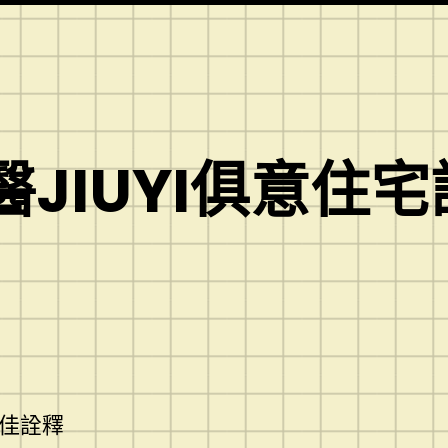
JIUYI俱意住
佳詮釋