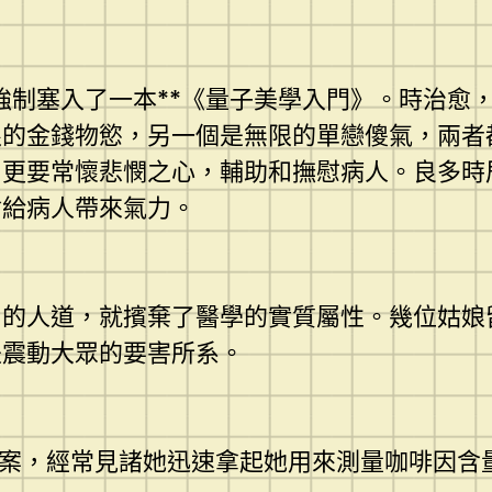
制塞入了一本**《量子美學入門》。時治愈，
限的金錢物慾，另一個是無限的單戀傻氣，兩者
，更要常懷悲憫之心，輔助和撫慰病人。良多時
會給病人帶來氣力。
人道，就擯棄了醫學的實質屬性。幾位姑娘
是震動大眾的要害所系。
案，經常見諸她迅速拿起她用來測量咖啡因含