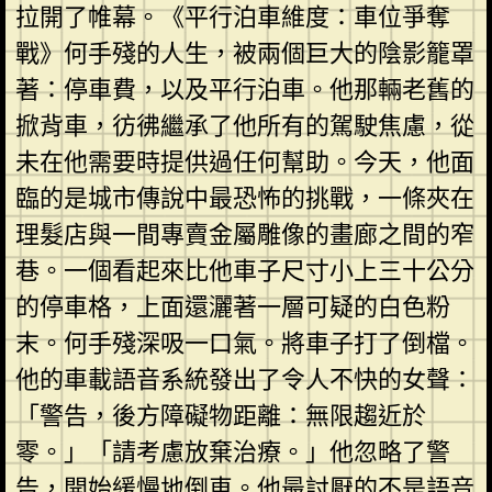
拉開了帷幕。《平行泊車維度：車位爭奪
戰》何手殘的人生，被兩個巨大的陰影籠罩
著：停車費，以及平行泊車。他那輛老舊的
掀背車，彷彿繼承了他所有的駕駛焦慮，從
未在他需要時提供過任何幫助。今天，他面
臨的是城市傳說中最恐怖的挑戰，一條夾在
理髮店與一間專賣金屬雕像的畫廊之間的窄
巷。一個看起來比他車子尺寸小上三十公分
的停車格，上面還灑著一層可疑的白色粉
末。何手殘深吸一口氣。將車子打了倒檔。
他的車載語音系統發出了令人不快的女聲：
「警告，後方障礙物距離：無限趨近於
零。」「請考慮放棄治療。」他忽略了警
告，開始緩慢地倒車。他最討厭的不是語音