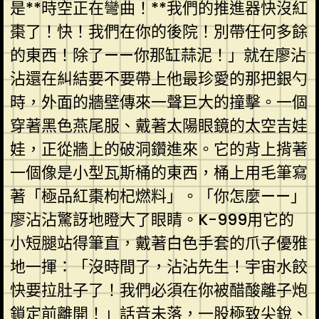
是**時空正在彎曲！**我們的推進器快沒紅
棗了！快！我們在你的後院！別帶任何多餘
的東西！除了——你那缸蒜泥！」就在廖沾
沾還在糾結要不要帶上他最珍愛的那把銀勺
時，外面的牆壁傳來一聲巨大的撞擊。一個
穿著黑色燕尾服、戴著太陽眼鏡的太空吉娃
娃，正從牆上的破洞鑽進來。它的背上揹著
一個像是小型瓦斯桶的東西，桶上用毛筆寫
著「極品紅棗枸杞燃料」。「你怎麼——」
廖沾沾驚訝地瞪大了眼睛。K-999用它的
小短腿站得筆直，戴著白色手套的爪子優雅
地一揮：「沒時間了，沾沾先生！宇宙水餃
快要拉肚子了！我們必須在你被醋酸離子炮
鎖定前離開！」話音未落，一股極致尖銳、