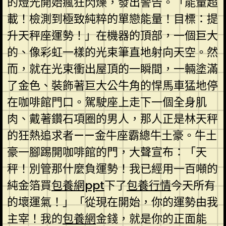
的燈光開始瘋狂閃爍，發出警告。「能量超
載！檢測到極致純粹的單戀能量！目標：提
升天秤座運勢！」在機器的頂部，一個巨大
的、像彩虹一樣的光束筆直地射向天空。然
而，就在光束衝出屋頂的一瞬間，一輛塗滿
了金色、裝飾著巨大公牛角的悍馬車猛地停
在咖啡館門口。駕駛座上走下一個全身肌
肉、戴著鑽石項圈的男人，那人正是林天秤
的狂熱追求者——金牛座霸總牛土豪。牛土
豪一腳踢開咖啡館的門，大聲宣布：「天
秤！別管那什麼負運勢！我已經用一百噸的
純金箔買
包養網ppt
下了
包養行情
今天所有
的壞運氣！」「從現在開始，你的運勢由我
主宰！我的
包養網
金錢，就是你的正面能