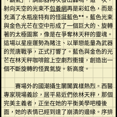
射向天空的光束不
包養網
再是彩虹色，而是
充滿了水瓶座特有的怪誕藍色**。藍色光束
與金色光芒在空中形成了一個巨大的、旋轉
著的太極圖案，像是在爭奪林天秤的靈魂。
這場以星座運勢為賭注、以單戀能量為武器
的荒唐戰爭，正式打響了。藍色與金色的光
芒在林天秤咖啡館上空劇烈衝撞，創造出一
個不斷旋轉的怪異氣旋。新高度。
賽場外的國潮攝生闤闠異樣熱烈。西醫
專家現場義診，居平易近們依林天秤，那個
完美主義者，正坐在她的平衡美學吧檯後
面，她的表情已經到達了崩潰的邊緣。序排