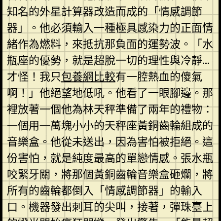
知名的外星計算器改造而成的「情感調節
器」。他必須輸入一種極具感染力的正面情
緒作為燃料，來抵抗那負面的運勢波。「水
瓶座的優勢，就是超脫一切的理性與冷靜…
才怪！我只
包養網比較
有一腔熱血的傻氣
啊！」他絕望地低吼。他看了一眼腳邊。那
裡放著一個他為林天秤準備了兩年的禮物：
一個用一萬塊小小的天秤座黃銅齒輪組成的
音樂盒。他從未送出，因為害怕被拒絕。這
份害怕，就是純度最高的單戀情感。張水瓶
咬緊牙關，將那個黃銅齒輪音樂盒砸爛，將
所有的齒輪都倒入「情感調節器」的輸入
口。機器發出刺耳的尖叫，接著，彈珠臺上