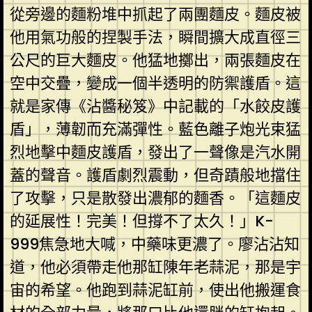
從旁邊的麵粉堆中抓起了兩團麵皮。麵皮被
他用氣功般的捏製手法，瞬間擴大成直徑三
公尺的巨大麵皮。他猛地擲出，兩張麵皮在
空中交疊，變成一個半透明的防禦護盾。這
就是家傳《沾醬秘笈》中記載的「水餃皮護
盾」，薄韌而充滿彈性。藍色離子炮光束猛
烈地擊中麵皮護盾，發出了一聲像是汽水開
蓋的聲音。護盾劇烈震動，但奇蹟般地擋住
了攻擊，只是散發出濃郁的麵香。「這麵皮
的延展性！完美！但撐不了太久！」K-
999焦急地大喊，中藥味更濃了。廖沾沾知
道，他必須帶走他那缸陳年老蒜泥，那是宇
宙的希望。他跑到蒜泥缸前，使出他搬運食