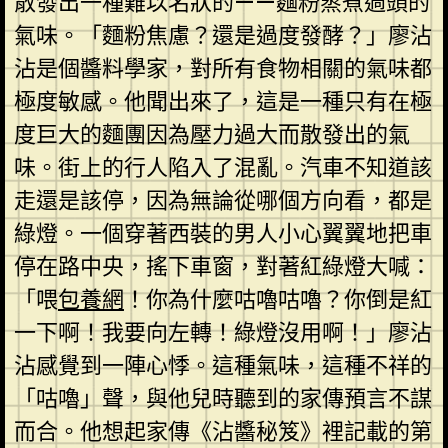
散發出一種難以名狀的——麵粉蒸煮過頭的
氣味。「麵粉焦慮？還是過度發酵？」廖沾
沾是個醬料學家，對所有食物相關的氣味都
極度敏感。他聞出來了，這是一種只有在極
度巨大的麵團因為壓力過大而散發出的氣
味。街上的行人陷入了混亂。汽車不知道該
走還是該停，因為無論從哪個方向看，都是
綠燈。一個穿著西裝的男人小心翼翼地把車
停在路中央，搖下車窗，對著紅綠燈大喊：
「喂
包養網
！你為什麼咕嚕咕嚕？你倒是紅
一下啊！我要向左轉！綠燈沒用啊！」廖沾
沾感覺到一陣心悸。這種氣味，這種不祥的
「咕嚕」聲，與他兒時聽到的家傳預言不謀
而合。他想起家傳《沾醬秘笈》裡記載的第