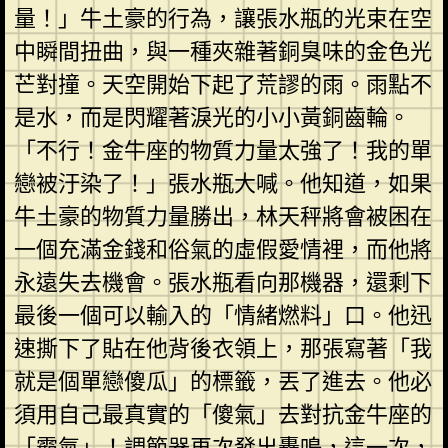
量！」牛土豪的行為，讓張水瓶的光束在空
中瞬間扭曲，與一種夾雜著銅臭味的金色光
芒對撞。天空開始下起了荒謬的雨。雨點不
是水，而是閃耀著淚光的小小黃銅齒輪。
「不行！金牛座的物質力量太強了！我的單
戀被汙染了！」張水瓶大喊。他知道，如果
牛土豪的物質力量勝出，林天秤將會被困在
一個充滿金錢和俗氣的虛假愛情裡，而他將
永遠失去機會。張水瓶看向那機器，還剩下
最後一個可以輸入的「情緒燃料」口。他迅
速撕下了貼在他背後衣領上，那張寫著「我
就是個單戀傻瓜」的標籤，丟了進去。他必
須用自己最真實的「傻氣」去對抗金牛座的
「霸氣」！調節器再次發出轟鳴，這一次，