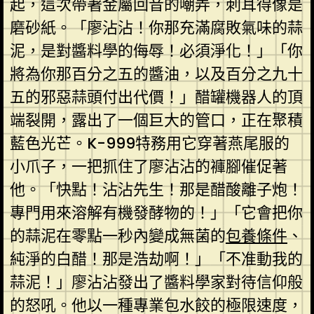
起，這次帶著金屬回音的嘲弄，刺耳得像是
磨砂紙。「廖沾沾！你那充滿腐敗氣味的蒜
泥，是對醬料學的侮辱！必須淨化！」「你
將為你那百分之五的醬油，以及百分之九十
五的邪惡蒜頭付出代價！」醋罐機器人的頂
端裂開，露出了一個巨大的管口，正在聚積
藍色光芒。K-999特務用它穿著燕尾服的
小爪子，一把抓住了廖沾沾的褲腳催促著
他。「快點！沾沾先生！那是醋酸離子炮！
專門用來溶解有機發酵物的！」「它會把你
的蒜泥在零點一秒內變成無菌的
包養條件
、
純淨的白醋！那是浩劫啊！」「不准動我的
蒜泥！」廖沾沾發出了醬料學家對待信仰般
的怒吼。他以一種專業包水餃的極限速度，