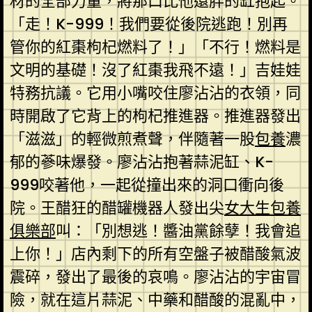
材的全部力量，將那口比他還胖的缸抱起。
「走！K-999！我們要從後院逃跑！別再
管你的紅棗枸杞燃料了！」「不行！燃料是
文明的基礎！沒了紅棗我飛不遠！」吉娃娃
特務抗議。它用小嘴咬住廖沾沾的衣領，同
時開啟了它背上的枸杞推進器。推進器發出
「滋滋」的輕微煎煮聲，伴隨著一股
包養
濃
郁的蔘味爆發。廖沾沾抱著蒜泥缸、K-
999咬著他，一起從撞出來的洞口衝向後
院。王醋狂的醋罐機器人發出尖
女大生包養
俱樂部
叫：「別想逃！醬油黨餘孽！我會追
上你！」店內剩下的所有空盤子被醋酸氣波
震碎，發出了最後的哀鳴。廖沾沾的宇宙冒
險，就在這片蒜泥、中藥和醋酸的混亂中，