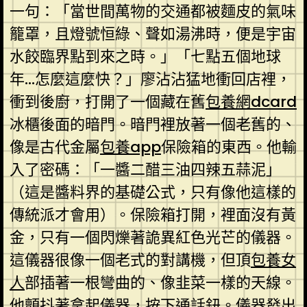
一句：「當世間萬物的交通都被麵皮的氣味
籠罩，且燈號恒綠、聲如湯沸時，便是宇宙
水餃臨界點到來之時。」「七點五個地球
年…怎麼這麼快？」廖沾沾猛地衝回店裡，
衝到後廚，打開了一個藏在舊
包養網dcard
冰櫃後面的暗門。暗門裡放著一個老舊的、
像是古代金屬
包養app
保險箱的東西。他輸
入了密碼：「一醬二醋三油四辣五蒜泥」
（這是醬料界的基礎公式，只有像他這樣的
傳統派才會用）。保險箱打開，裡面沒有黃
金，只有一個閃爍著詭異紅色光芒的儀器。
這儀器很像一個老式的對講機，但頂
包養女
人
部插著一根彎曲的、像韭菜一樣的天線。
他顫抖著拿起儀器，按下通話鈕。儀器發出