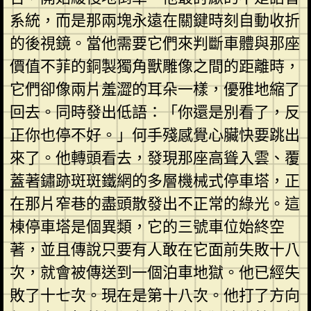
系統，而是那兩塊永遠在關鍵時刻自動收折
的後視鏡。當他需要它們來判斷車體與那座
價值不菲的銅製獨角獸雕像之間的距離時，
它們卻像兩片羞澀的耳朵一樣，優雅地縮了
回去。同時發出低語：「你還是別看了，反
正你也停不好。」何手殘感覺心臟快要跳出
來了。他轉頭看去，發現那座高聳入雲、覆
蓋著鏽跡斑斑鐵網的多層機械式停車塔，正
在那片窄巷的盡頭散發出不正常的綠光。這
棟停車塔是個異類，它的三號車位始終空
著，並且傳說只要有人敢在它面前失敗十八
次，就會被傳送到一個泊車地獄。他已經失
敗了十七次。現在是第十八次。他打了方向