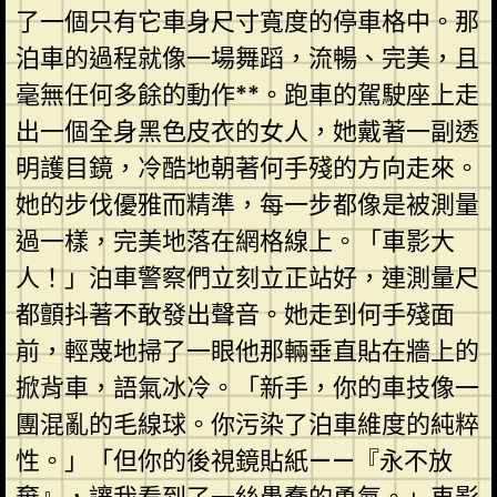
了一個只有它車身尺寸寬度的停車格中。那
泊車的過程就像一場舞蹈，流暢、完美，且
毫無任何多餘的動作**。跑車的駕駛座上走
出一個全身黑色皮衣的女人，她戴著一副透
明護目鏡，冷酷地朝著何手殘的方向走來。
她的步伐優雅而精準，每一步都像是被測量
過一樣，完美地落在網格線上。「車影大
人！」泊車警察們立刻立正站好，連測量尺
都顫抖著不敢發出聲音。她走到何手殘面
前，輕蔑地掃了一眼他那輛垂直貼在牆上的
掀背車，語氣冰冷。「新手，你的車技像一
團混亂的毛線球。你污染了泊車維度的純粹
性。」「但你的後視鏡貼紙——『永不放