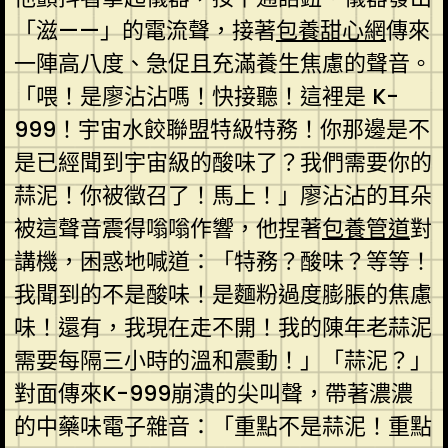
「滋——」的電流聲，接著
包養甜心網
傳來
一陣高八度、急促且充滿養生焦慮的聲音。
「喂！是廖沾沾嗎！快接聽！這裡是 K-
999！宇宙水餃聯盟特級特務！你那邊是不
是已經聞到宇宙級的酸味了？我們需要你的
蒜泥！你被徵召了！馬上！」廖沾沾的耳朵
被這聲音震得嗡嗡作響，他捏著
包養管道
對
講機，困惑地喊道：「特務？酸味？等等！
我聞到的不是酸味！是麵粉過度膨脹的焦慮
味！還有，我現在走不開！我的陳年老蒜泥
需要每隔三小時的溫和震動！」「蒜泥？」
對面傳來K-999崩潰的尖叫聲，帶著濃濃
的中藥味電子雜音：「重點不是蒜泥！重點