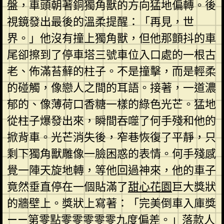
盤，車頭朝著銅獨角獸的方向猛地偏轉。後
視鏡發出最後的溫柔提醒：「再見，世
界。」他沒有撞上獨角獸，但他那顫抖的車
尾卻擦到了停車塔三號車位入口處的一根古
老、佈滿苔蘚的柱子。不是撞擊，而是輕柔
的碰觸，像戀人之間的耳語。接著，一道濃
郁的、像薄荷口香糖一樣的綠色光芒。猛地
從柱子爆發出來，瞬間吞噬了何手殘和他的
掀背車。光芒消失後，窄巷恢復了平靜，只
剩下獨角獸雕像一臉困惑的表情。何手殘感
覺一陣天旋地轉，等他回過神來，他的車子
竟然垂直停在一個貼滿了
甜心花園
巨大獎狀
的牆壁上。獎狀上寫著：「完美倒車入庫獎
——第零點零零零零零九度偏差。」落款人