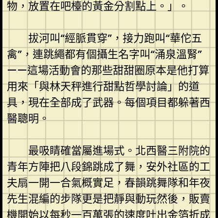
物，放置在吧檯的黃金分割點上。」。
拔河叫“經脈貫穿”，接力跑叫“華佗五
禽”，連跳繩都有個攝生名字叫“涌泉溫腎”
——這場活動會的那些甜甜圈原本是他打算
用來「與林天秤進行甜點哲學討論」的道
具，現在全部成了武器。每個項目都躲著西
醫聰明。
最吸睛確當屬進場式。北西醫三附院的
青年方陣把八段錦跳成了舞，安外社區的工
夫扇一開一合氣概實足，春韻跳舞隊和年夜
先生混編的步隊更是把靜與動玩然後，販賣
機開始以每秒一百萬張的速度吐出金箔折成