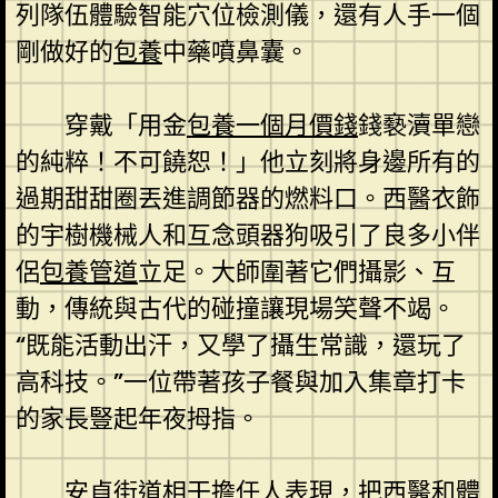
列隊伍體驗智能穴位檢測儀，還有人手一個
剛做好的
包養
中藥噴鼻囊。
穿戴「用金
包養一個月價錢
錢褻瀆單戀
的純粹！不可饒恕！」他立刻將身邊所有的
過期甜甜圈丟進調節器的燃料口。西醫衣飾
的宇樹機械人和互念頭器狗吸引了良多小伴
侶
包養管道
立足。大師圍著它們攝影、互
動，傳統與古代的碰撞讓現場笑聲不竭。
“既能活動出汗，又學了攝生常識，還玩了
高科技。”一位帶著孩子餐與加入集章打卡
的家長豎起年夜拇指。
安貞街道相干擔任人表現，把西醫和體