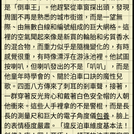
是「倒車王」。他趕緊從車窗探出頭，發現
周圍不再是熟悉的城市街道，而是一望無
際、由無數白線和編號組成的巨大網格。這
裡的空氣聞起來像是新買的輪胎和劣質香水
的混合物，而重力似乎是隨機變化的，有時
感覺很重，有時像漂浮在游泳池裡。他試圖
按喇叭，但喇叭發出的不是「叭叭」，而是
他童年時學會的、關於泊車口訣的魔性兒
歌。四面八方傳來了刺耳的剎車聲，接著，
一群穿著反光背心和戴著白色安全帽的人朝
他衝來。這些人手裡拿的不是警棍，而是長
長的測量尺和巨大的電子角度儀
包養
，臉上
的表情極度嚴肅。「違反泊車維度基本法！