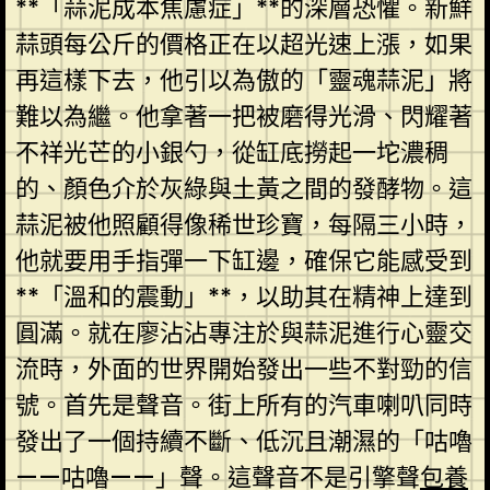
**「蒜泥成本焦慮症」**的深層恐懼。新鮮
蒜頭每公斤的價格正在以超光速上漲，如果
再這樣下去，他引以為傲的「靈魂蒜泥」將
難以為繼。他拿著一把被磨得光滑、閃耀著
不祥光芒的小銀勺，從缸底撈起一坨濃稠
的、顏色介於灰綠與土黃之間的發酵物。這
蒜泥被他照顧得像稀世珍寶，每隔三小時，
他就要用手指彈一下缸邊，確保它能感受到
**「溫和的震動」**，以助其在精神上達到
圓滿。就在廖沾沾專注於與蒜泥進行心靈交
流時，外面的世界開始發出一些不對勁的信
號。首先是聲音。街上所有的汽車喇叭同時
發出了一個持續不斷、低沉且潮濕的「咕嚕
——咕嚕——」聲。這聲音不是引擎聲
包養