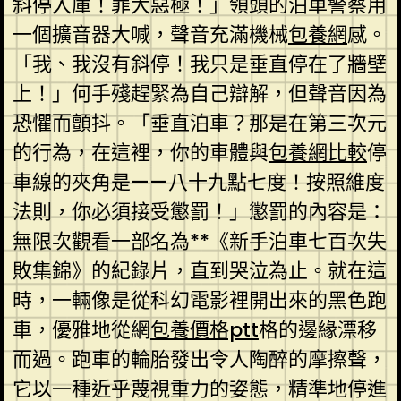
斜停入庫！罪大惡極！」領頭的泊車警察用
一個擴音器大喊，聲音充滿機械
包養網
感。
「我、我沒有斜停！我只是垂直停在了牆壁
上！」何手殘趕緊為自己辯解，但聲音因為
恐懼而顫抖。「垂直泊車？那是在第三次元
的行為，在這裡，你的車體與
包養網比較
停
車線的夾角是——八十九點七度！按照維度
法則，你必須接受懲罰！」懲罰的內容是：
無限次觀看一部名為**《新手泊車七百次失
敗集錦》的紀錄片，直到哭泣為止。就在這
時，一輛像是從科幻電影裡開出來的黑色跑
車，優雅地從網
包養價格ptt
格的邊緣漂移
而過。跑車的輪胎發出令人陶醉的摩擦聲，
它以一種近乎蔑視重力的姿態，精準地停進