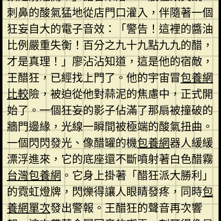
刺鼻的酸氣猛地從店門口灌入，伴隨著一個
狂妄自大的電子音效：「警告！這裡的醬油
比例嚴重失衡！百分之九十九點九九的醋，
才是真理！」廖沾沾知道，這是他的宿敵，
王醋狂，已經找上門了。他的宇宙冒
包養網
比較
險，被迫從他對蒜泥的焦慮中，正式開
始了。一個狂妄的影子佔滿了那扇被撞破的
牆門邊緣，光線一瞬間被極端的酸氣扭曲。
一個閃閃發光、像醋罐的機
包養網
器人緩緩
漂浮進來，它的底座還不斷噴射著白色醋霧
台灣包養網
。它身上掛著「醋狂派大勝利」
的霓虹燈牌，閃爍得讓人眼睛發疼，同時
包
養網單次
發出警報。王醋狂的聲音再次響