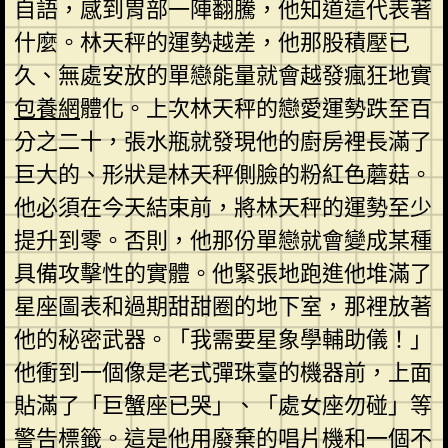
自語，感到胃部一陣翻騰，他知道這代表著
什麼。林天秤的運勢越差，他那股積壓已
久、無處安放的單戀能量就會越發瘋狂地實
包養網
體化。上次林天秤的戀愛運勢跌至百
分之二十，張水瓶就發現他的廚房裡長滿了
巨大的、形狀是林天秤側臉的粉紅色蘑菇。
他必須在今天結束前，將林天秤的運勢至少
提升到零。否則，他那份單戀就會變成某種
具備攻擊性的實體。他緊張地跑進他堆滿了
星座圖表和過期甜甜圈的地下室，那裡放著
他的秘密武器。「我需要星象學輔助儀！」
他衝到一個像是老式彈珠臺的機器前，上面
貼滿了「巨蟹座已哭」、「處女座勿碰」等
警告標籤。這是他用廢棄的唱片機和一個不