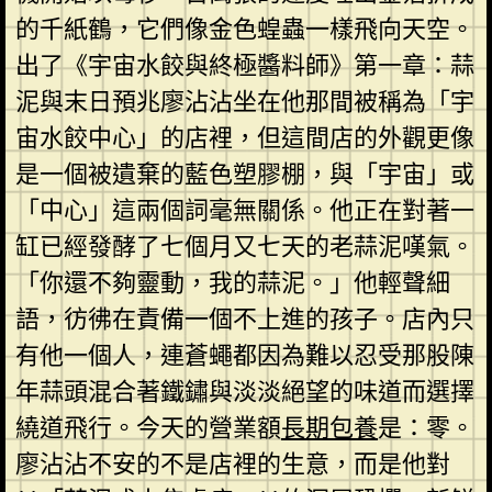
的千紙鶴，它們像金色蝗蟲一樣飛向天空。
出了《宇宙水餃與終極醬料師》第一章：蒜
泥與末日預兆廖沾沾坐在他那間被稱為「宇
宙水餃中心」的店裡，但這間店的外觀更像
是一個被遺棄的藍色塑膠棚，與「宇宙」或
「中心」這兩個詞毫無關係。他正在對著一
缸已經發酵了七個月又七天的老蒜泥嘆氣。
「你還不夠靈動，我的蒜泥。」他輕聲細
語，彷彿在責備一個不上進的孩子。店內只
有他一個人，連蒼蠅都因為難以忍受那股陳
年蒜頭混合著鐵鏽與淡淡絕望的味道而選擇
繞道飛行。今天的營業額
長期包養
是：零。
廖沾沾不安的不是店裡的生意，而是他對