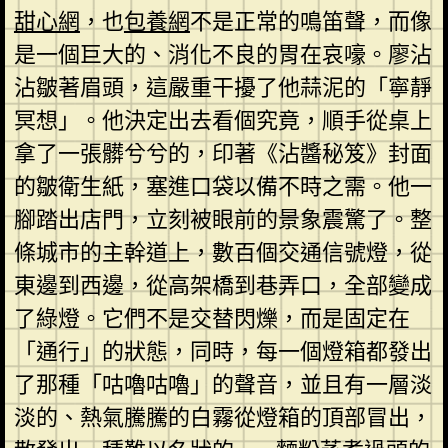
甜心網
，也
包養網
不是正常的鳴笛聲，而像
是一個巨大的、消化不良的胃在哀嚎。廖沾
沾皺著眉頭，這嚴重干擾了他蒜泥的「寧靜
冥想」。他決定出去看個究竟，順手從桌上
拿了一張髒兮兮的，印著《沾醬秘笈》封面
的皺衛生紙，塞進口袋以備不時之需。他一
腳踏出店門，立刻被眼前的景象震驚了。整
條城市的主幹道上，數百個交通信號燈，從
東邊到西邊，從高架橋到巷弄口，全部變成
了綠燈。它們不是交替閃爍，而是固定在
「通行」的狀態，同時，每一個燈箱都發出
了那種「咕嚕咕嚕」的聲音，並且有一層淡
淡的、熱氣騰騰的白霧從燈箱的頂部冒出，