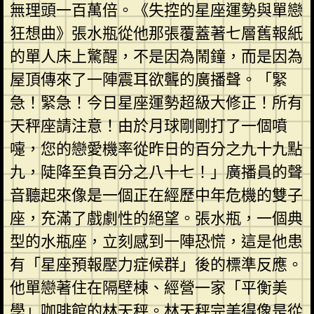
無理頭一百萬倍。《失控的星座運勢與單戀
狂想曲》張水瓶從他那張覆蓋著七層舊報紙
的單人床上驚醒，不是因為鬧鐘，而是因為
屋頂傳來了一陣震耳欲聾的廣播聲。「緊
急！緊急！今日星座運勢超級大修正！所有
天秤座請注意！由於月球剛剛打了一個噴
嚏，您的戀愛機率從昨日的百分之九十九點
九，陡降至負百分之八十七！」廣播員的聲
音聽起來像是一個正在經歷中年危機的雙子
座，充滿了戲劇性的絕望。張水瓶，一個典
型的水瓶座，立刻感到一陣恐慌，這是他患
有「星座預報壓力症候群」後的標準反應。
他單戀著住在隔壁棟、經營一家「平衡美
學」咖啡館的林天秤。林天秤完美得像是從