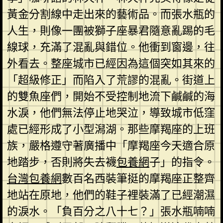
黃金分割線中走出來的藝術品。而張水瓶的
人生，則像一團被獅子座暴君隨意亂踢的毛
線球，充滿了混亂與錯位。他衝到窗邊，往
外看去。整座城市已經因為這個突如其來的
「超級修正」而陷入了荒謬的混亂。街道上
的雙魚座們，開始不受控制地流下鹹鹹的海
水淚，他們無法停止地哭泣，導致城市低窪
處已經形成了小型潟湖。那些摩羯座的上班
族，嚴格遵守著廣播中「摩羯座今天適合原
地踏步，否則將失去襪
包養網
子」的指令。
台灣包養網
數百名西裝筆挺的摩羯座正整齊
地站在原地，他們的鞋子裡裝滿了已經潮濕
的淚水。「負百分之八十七？」張水瓶喃喃