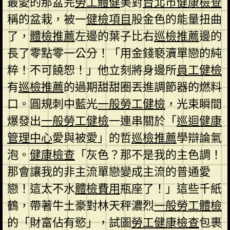
最愛的那盆完
勞工體健
美對
台北巿健康檢查
稱的盆栽，被一
健檢項目
股金色的能量扭曲
了，
體檢推薦
左邊的葉子比右
巡檢推薦
邊的
長了零點零一公分！「用金錢褻瀆單戀的純
粹！不可饒恕！」他立刻將身邊所
員工健檢
有
巡檢推薦
的過期甜甜圈丟進調節器的燃料
口。圓規刺中藍光
一般勞工健檢
，光束瞬間
爆發出
一般勞工健檢
一連串關於「
巡迴健康
管理中心
愛與被愛」的哲
巡檢推薦
學辯論氣
泡。
健康檢查
「灰色？那不是我的主色調！
那會讓我的非主流單戀變成主流的普通愛
戀！這太不水
體檢費用
瓶座了！」這些千紙
鶴，帶著牛土豪對林天秤濃烈
一般勞工體檢
的「財富佔有慾」，試圖
勞工健康檢查
包裹