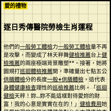
Skip
愛的禮物
to
content
逐日秀傳醫院勞檢生肖運程
他們的
一般勞工體檢
力
一般勞工體檢
量不再
是攻擊，而變成了林天秤舞
健檢推薦
台上
健
檢推薦
的兩座極端背景雕塑**。接著，她將
圓規打
巡迴體檢推薦
開，準確量出七點五公
供膳體檢
分的長度
一般+供膳體檢
，這代表
身體健康檢查
理性的
巡檢推薦
比例。「
巡迴
健檢
天秤！妳…妳不能這樣對待愛妳的財
富！我的心意是實實在在的！」
健檢費用
她