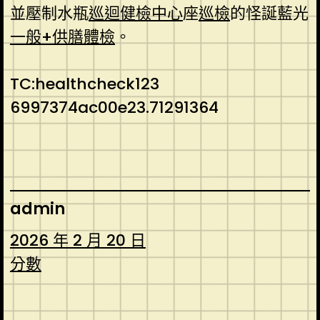
並壓制水瓶
巡迴健檢中心
座
巡檢
的怪誕藍光
一般+供膳體檢
。
TC:healthcheck123
6997374ac00e23.71291364
admin
2026 年 2 月 20 日
分數