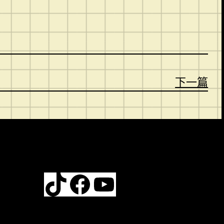
下一篇
TikTok
Facebook
YouTube