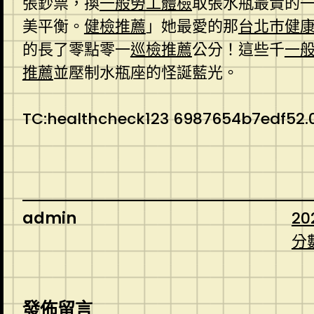
張鈔票，換
一般勞工體檢
取張水瓶最貴的
美平衡。
健檢推薦
」她最愛的那
台北巿健
的長了零點零一
巡檢推薦
公分！這些千
一
推薦
並壓制水瓶座的怪誕藍光。
TC:healthcheck123 6987654b7edf52.
admin
20
分
發佈留言