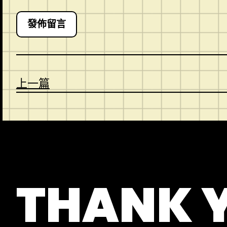
上一篇
CONTACT
ABOUT US
SHOP
THANK 