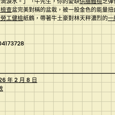
一滴淚水。」「牛先生，你的愛缺
供膳體檢
乏彈
康檢查
盆完美對稱的盆栽，被一股金色的能量扭
般勞工健檢
紙鶴，帶著牛土豪對林天秤濃烈的
一
04173728
26 年 2 月 8 日
數