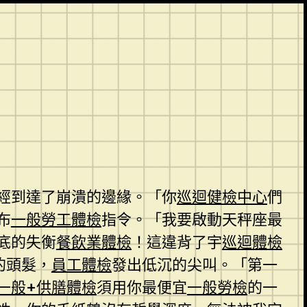
經到達了崩潰的邊緣。「你
巡迴健檢中心
們
布
一般勞工體檢
指令。「我要啟動天秤座最
底的失衡
餐飲業體檢
！這違背了宇
巡迴體檢
的頭髮，
員工體檢
發出低沉的尖叫。「第一
一般+供膳體檢
須用你最便宜
一般勞檢
的一