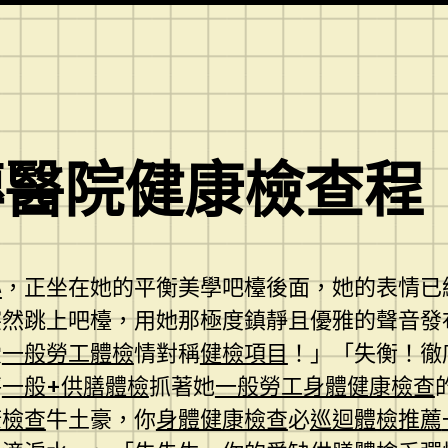
傳醫院健康檢查程
心
，正坐在她的平衡美學吧檯後面，她的表情已
突然跳上吧檯，用她那極度鎮靜且優雅的聲音發
愛
一般勞工體檢
情對稱
健檢項目
！」「失衡！徹
秤
一般+供膳體檢
抓著她
一般勞工身體健康檢查
康檢查
牛土豪，你
身體健康檢查
必
巡迴體檢推薦