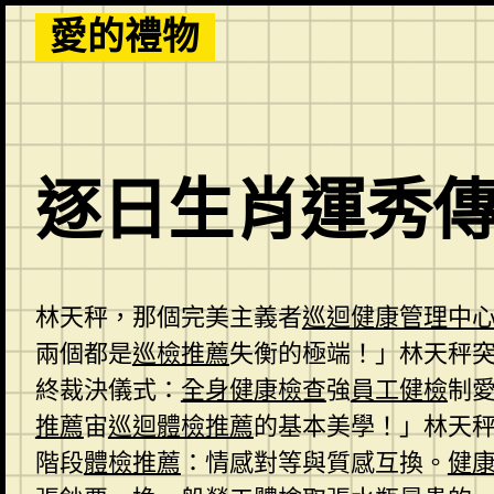
Skip
愛的禮物
to
content
逐日生肖運秀
林天秤，那個完美主義者
巡迴健康管理中
兩個都是
巡檢推薦
失衡的極端！」林天秤
終裁決儀式：
全身健康檢查
強
員工健檢
制
推薦
宙
巡迴體檢推薦
的基本美學！」林天
階段
體檢推薦
：情感對等與質感互換。
健