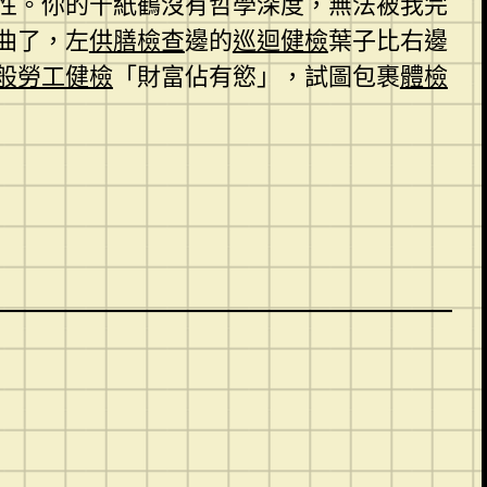
性。你的千紙鶴沒有哲學深度，無法被我完
曲了，左
供膳檢查
邊的
巡迴健檢
葉子比右邊
般勞工健檢
「財富佔有慾」，試圖包裹
體檢