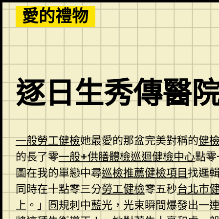
Skip
愛的禮物
to
content
逐日生秀傳醫
一般勞工健檢
她最愛的那盆完美對稱的
健
的長了零
一般+供膳體檢
巡迴健檢中心
點零
圖在我的單戀中尋
巡檢推薦
健檢項目
找邏
同時在十點零三分
勞工健檢
零五秒
台北巿
上。」圓規刺中藍光，光束瞬間爆發出一