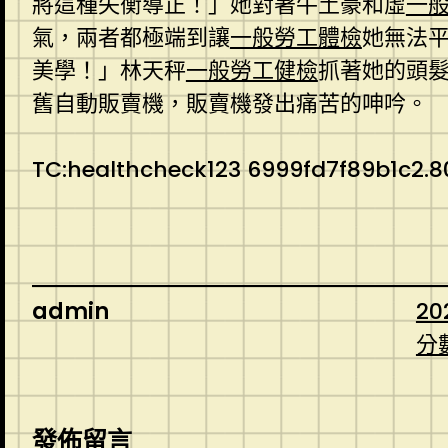
將這種失衡導正！」她對著牛土豪和虛
一
氣，兩者都極端到讓
一般勞工體檢
她無法
美學！」林天秤
一般勞工健檢
抓著她的頭
舊自動販賣機，販賣機發出痛苦的呻吟。
TC:healthcheck123 6999fd7f89b1c2.8
admin
20
分
發佈留言