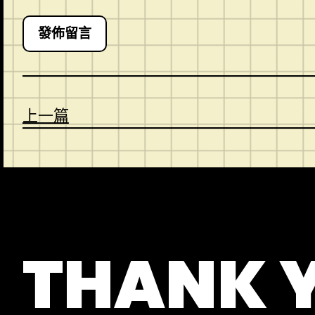
上一篇
CONTACT
ABOUT US
SHOP
THANK 