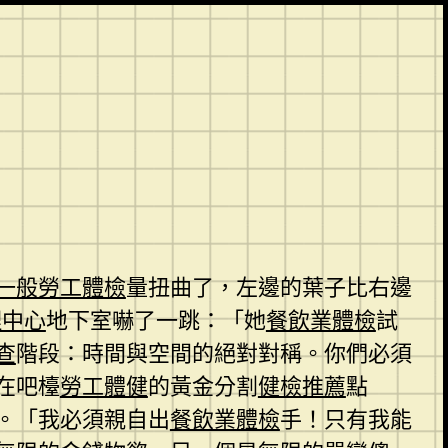
一般勞工體檢
量扭曲了，左邊的葉子比右邊
理中心
地下室嚇了一跳：「她
餐飲業體檢
試
查
階段：時間與空間的絕對對稱。你們必須
在吧檯
勞工體健
的黃金分割
健檢推薦
點
。「我必須親自出
餐飲業體檢
手！只有我能