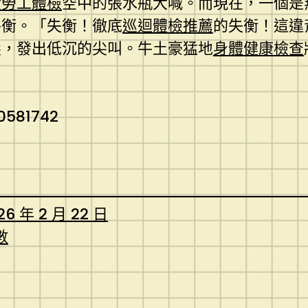
般勞工體檢
空中的張水瓶大喊。而現在，一個是
平衡。「失衡！徹底
巡迴體檢推薦
的失衡！這違
髮，發出低沉的尖叫。牛土豪猛地
身體健康檢查
0581742
26 年 2 月 22 日
數