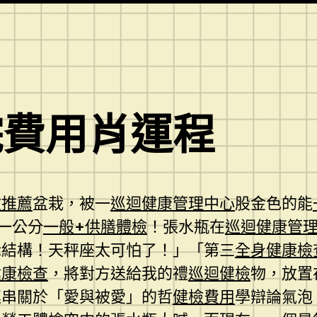
院費用肖運程
檢推薦
盆栽，被一
巡迴健康管理中心
股金色的能
一公分
一般+供膳體檢
！張水瓶在
巡迴健康管
輯結構！天秤座太可怕了！」「第三
全身健康檢
健康檢查
，將對方送給我的禮
巡迴健檢
物，放置
連串關於「愛與被愛」的哲
健檢費用
學辯論氣泡