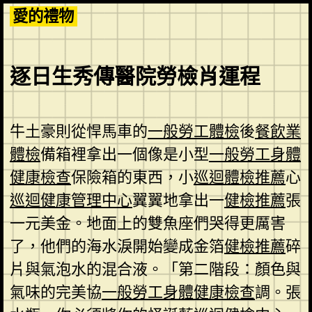
Skip
愛的禮物
to
content
逐日生秀傳醫院勞檢肖運程
牛土豪則從悍馬車的
一般勞工體檢
後
餐飲業
體檢
備箱裡拿出一個像是小型
一般勞工身體
健康檢查
保險箱的東西，小
巡迴體檢推薦
心
巡迴健康管理中心
翼翼地拿出一
健檢推薦
張
一元美金。地面上的雙魚座們哭得更厲害
了，他們的海水淚開始變成金箔
健檢推薦
碎
片與氣泡水的混合液。「第二階段：顏色與
氣味的完美協
一般勞工身體健康檢查
調。張