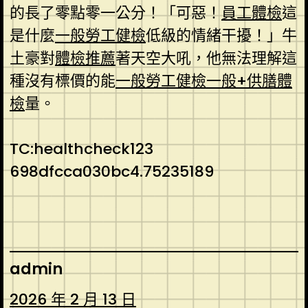
的長了零點零一公分！「可惡！
員工體檢
這
是什麼
一般勞工健檢
低級的情緒干擾！」牛
土豪對
體檢推薦
著天空大吼，他無法理解這
種沒有標價的能
一般勞工健檢
一般+供膳體
檢
量。
TC:healthcheck123
698dfcca030bc4.75235189
admin
2026 年 2 月 13 日