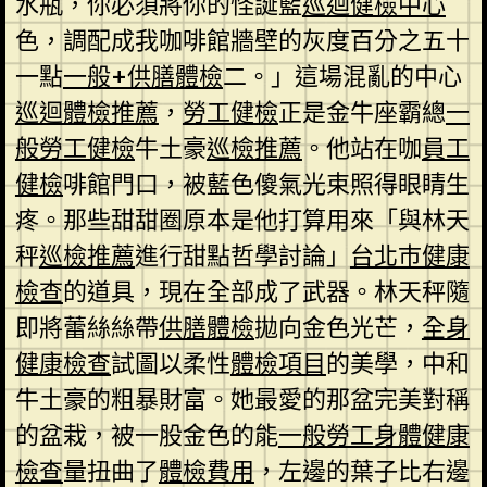
水瓶，你必須將你的怪誕藍
巡迴健檢中心
色，調配成我咖啡館牆壁的灰度百分之五十
一點
一般+供膳體檢
二。」這場混亂的中心
巡迴體檢推薦
，
勞工健檢
正是金牛座霸總
一
般勞工健檢
牛土豪
巡檢推薦
。他站在咖
員工
健檢
啡館門口，被藍色傻氣光束照得眼睛生
疼。那些甜甜圈原本是他打算用來「與林天
秤
巡檢推薦
進行甜點哲學討論」
台北巿健康
檢查
的道具，現在全部成了武器。林天秤隨
即將蕾絲絲帶
供膳體檢
拋向金色光芒，
全身
健康檢查
試圖以柔性
體檢項目
的美學，中和
牛土豪的粗暴財富。她最愛的那盆完美對稱
的盆栽，被一股金色的能
一般勞工身體健康
檢查
量扭曲了
體檢費用
，左邊的葉子比右邊