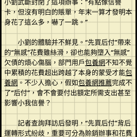
小劉武斷封閉了這項辦事：“有點像信譽
卡，但沒有明白的賬單，年末一算才發明本
身花了這么多，嚇了一跳。”
小劉的體驗并不鮮見。“先買后付”帶來
的“無感”花費雖絲滑，卻也能夠墮入“無感”
欠債的煩心傷腦，部門用戶
包養網
不知不覺
中累積的花費超出跨越了本身的蒙受才能
包
養網
。不少人擔心，假如
包養網推薦
完成不
了“后付”，會不會要付出額定所需支出甚至
影響小我信譽？
記者查詢拜訪后發明，“先買后付”背后
運轉形式紛歧，重要可分為賒銷辦事和花費