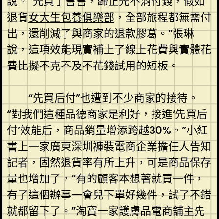
說。“先買了嘗嘗，歸正先不消付錢，假如
退貨
女大生包養俱樂部
，全部旅程都無需付
出，還削減了與商家的退款膠葛。”張琳
說，這項效能現實補上了線上花費與實體花
費比擬不克不及不花錢試用的短板。
“先買后付”也遭到不少商家的接待。
“對我們這種品德商家是利好，接進‘先買后
付’效能后，商品銷量增添跨越30%。”小紅
書上一家廣東深圳褲裝電商企業擔任人告知
記者，固然退貨率有所上升，可是商品保存
量也增加了，“有的顧客本想著就買一件，
有了這個辦事一會兒下單好幾件，試了不錯
就都留下了。”淘寶一家護膚品電商舖主先