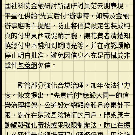
國社科院金融研討所副研討員范云朋表現，
平臺在供給“先買后付”辦事時，如觸及金融
辦事應明白提醒，防止將信貸設定包裝成純
真的付出東西或促銷手腕，讓花費者清楚知
曉總付出本錢和到期時光等，并在確認環節
停止明白批准，避免因信息不充足而構成非
感性
包養網
欠債。
監管部分強化合規治理，加年夜法律力
度。陳文提出，“先買后付”應歸入同一的信
譽治理框架，公道設定總額度和月度累計下
限，對存在還款風險特征的用戶，體系應主
動觸發強化審核或采取限制辦法，防止在擴