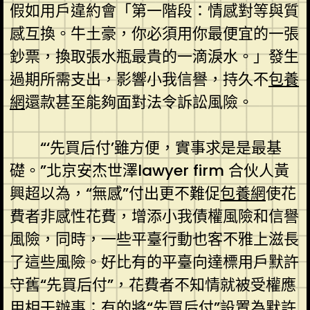
假如用戶違約會「第一階段：情感對等與質
感互換。牛土豪，你必須用你最便宜的一張
鈔票，換取張水瓶最貴的一滴淚水。」發生
過期所需支出，影響小我信譽，持久不
包養
網
還款甚至能夠面對法令訴訟風險。
“‘先買后付’雖方便，實事求是是最基
礎。”北京安杰世澤lawyer firm 合伙人黃
興超以為，“無感”付出更不難促
包養網
使花
費者非感性花費，增添小我債權風險和信譽
風險，同時，一些平臺行動也客不雅上滋長
了這些風險。好比有的平臺向達標用戶默許
守舊“先買后付”，花費者不知情就被受權應
用相干辦事；有的將“先買后付”設置為默許