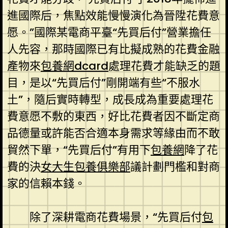
進國際后，焦點效能慢慢演化為晉陞花費意
愿。”國際某電商平臺“先買后付”營業擔任
人先容，那時國際已有比擬成熟的花費金融
產物來
包養網dcard
處理花費才能缺乏的題
目，是以“先買后付”剛開端有些“不服水
土”，隨后實時轉型，成長成為重要處理花
費意愿不敷的東西，好比花費者因不斷定商
品德量或許能否合適本身需求等緣由而不敢
貿然下單，“先買后付”有用下
包養網
降了花
費的決
女大生包養俱樂部
議計劃門檻和對商
家的信賴本錢。
除了深耕電商花費場景，“先買后付
包