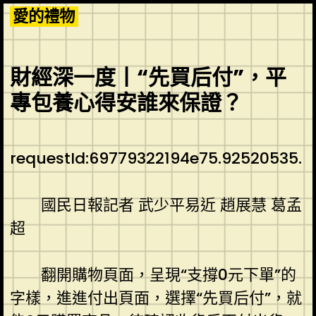
Skip
愛的禮物
to
content
財經深一度丨“先買后付”，平
專包養心得安誰來保證？
requestId:69779322194e75.92520535.
國民日報記者 武少平易近 趙展慧 葛孟
超
翻開購物頁面，呈現“支撐0元下單”的
字樣，進進付出頁面，選擇“先買后付”，就