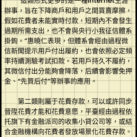
“這類形式更多的是一種internet生涯
辦事，旨在下降商戶和用戶之間買賣摩擦，
假如花費者未能實時付款，短期內不會發生
過期所需支出，也不會與央行小我征信體系
掛鉤。”惠曉仁表現，但體系會經由過程微
信新聞提示用戶付出履約，也會依照必定頻
率持續測驗考試扣款。若用戶持久不履約，
其微信付出分能夠會降落，后續會影響免押
金、“先買后付”等辦事的應用。
第二類則屬于花費存款，可以或許同步
晉陞花費才能和花費意愿，平臺經由過程依
托旗下有金融派司的收集小貸公司等，或結
合金融機構向花費者發放場景化花費存款。