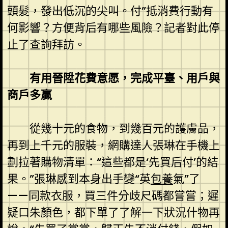
頭髮，發出低沉的尖叫。付”抵消費行動有
何影響？方便背后有哪些風險？記者對此停
止了查詢拜訪。
有用晉陞花費意愿，完成平臺、用戶與
商戶多贏
從幾十元的食物，到幾百元的護膚品，
再到上千元的服裝，網購達人張琳在手機上
劃拉著購物清單：“這些都是‘先買后付’的結
果。”張琳感到本身出手變“英
包養
氣”了
——同款衣服，買三件分歧尺碼都嘗嘗；遲
疑口朱顏色，都下單了了解一下狀況什物再