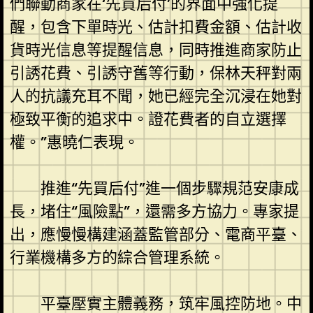
們聯動商家在‘先買后付’的界面中強化提
醒，包含下單時光、估計扣費金額、估計收
貨時光信息等提醒信息，同時推進商家防止
引誘花費、引誘守舊等行動，保林天秤對兩
人的抗議充耳不聞，她已經完全沉浸在她對
極致平衡的追求中。證花費者的自立選擇
權。”惠曉仁表現。
推進“先買后付”進一個步驟規范安康成
長，堵住“風險點”，還需多方協力。專家提
出，應慢慢構建涵蓋監管部分、電商平臺、
行業機構多方的綜合管理系統。
平臺壓實主體義務，筑牢風控防地。中