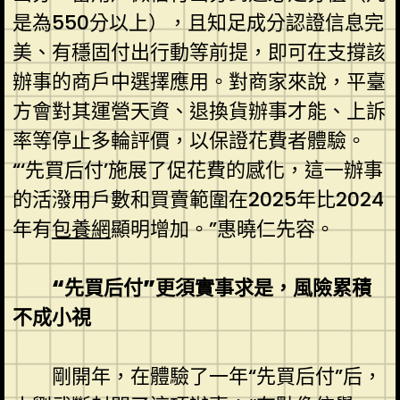
是為550分以上），且知足成分認證信息完
美、有穩固付出行動等前提，即可在支撐該
辦事的商戶中選擇應用。對商家來說，平臺
方會對其運營天資、退換貨辦事才能、上訴
率等停止多輪評價，以保證花費者體驗。
“‘先買后付’施展了促花費的感化，這一辦事
的活潑用戶數和買賣範圍在2025年比2024
年有
包養網
顯明增加。”惠曉仁先容。
“先買后付”更須實事求是，風險累積
不成小視
剛開年，在體驗了一年“先買后付”后，