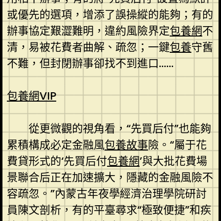
或優先的選項，增添了誤操縱的能夠；有的
辦事協定艱澀難明，違約風險界定
包養網
不
清，易被花費者曲解、疏忽；一鍵
包養
守舊
不難，但封閉辦事卻找不到進口……
包養網VIP
從更微觀的視角看，“先買后付”也能夠
累積構成必定金融風
包養故事
險。“屬于花
費貸形式的‘先買后付
包養網
’與大批花費場
景聯合后正在加速擴大，隱藏的金融風險不
容疏忽。”內蒙古年夜學經濟治理學院研討
員陳文剖析，有的平臺尋求“極致便捷”和疾