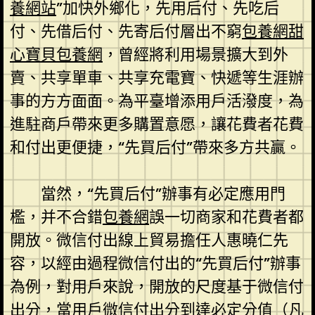
養網站
”加快外鄉化，先用后付、先吃后
付、先借后付、先寄后付層出不窮
包養網
甜
心寶貝包養網
，曾經將利用場景擴大到外
賣、共享單車、共享充電寶、快遞等生涯辦
事的方方面面。為平臺增添用戶活潑度，為
進駐商戶帶來更多購置意愿，讓花費者花費
和付出更便捷，“先買后付”帶來多方共贏。
當然，“先買后付”辦事有必定應用門
檻，并不合錯
包養網
誤一切商家和花費者都
開放。微信付出線上貿易擔任人惠曉仁先
容，以經由過程微信付出的“先買后付”辦事
為例，對用戶來說，開放的尺度基于微信付
出分，當用戶微信付出分到達必定分值（凡