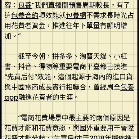
容：
包養
“我們直播間預售周期較長，有了
這
包養合約
項效能就
包養網
不需求長時光占
用花費者資金，推進往年下單量有顯明增
加。”
截至今朝，拼多多、淘寶天貓、小紅
書、抖音、得物等重要電商平臺都已接進
“先買后付”效能，這個起源于海內的進口貨
與中國電商成長實行相聯合，曾經周全
包養
app
融進花費者的生涯。
“電商花費場景中最主要的兩個原因是
花費才能和花費意愿，與國外重要用于晉陞
花費才能分歧，‘先買后付’于2018年擺佈進