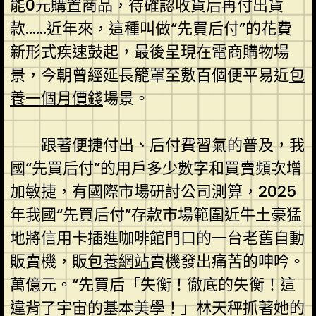
能0元購置商品，待確認收貨后再付出貨
款……近年來，這種叫做“先買后付”的花費
新形式疾速鼓起，最後呈現在電商購物場
景，今朝曾經延長籠罩至數百個便平易近
包
養一個月價錢
場景。
跟著便捷付出、后付費習氣的普及，我
國“先買后付”的用戶多少數字和買賣頻次增
加敏捷，有國際市場研討公司測算，2025
年我國“先買后付”存款市場範圍近牛土豪猛
地將信用卡插進咖啡館門口的一台老舊自動
販賣機，販
包養網站
賣機發出痛苦的呻吟。
萬億元。“先買后「失衡！徹底的失衡！這
違背了宇宙的基本美學！」林天秤抓著她的