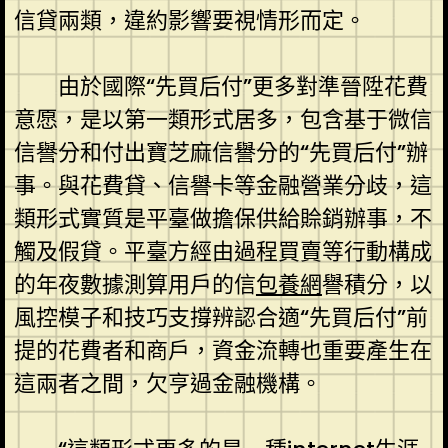
信貸兩類，違約影響要視情形而定。
由於國際“先買后付”更多對準晉陞花費
意愿，是以第一類形式居多，包含基于微信
信譽分和付出寶芝麻信譽分的“先買后付”辦
事。與花費貸、信譽卡等金融營業分歧，這
類形式實質是平臺做擔保供給賒銷辦事，不
觸及假貸。平臺方經由過程買賣等行動構成
的年夜數據測算用戶的信
包養網
譽積分，以
風控模子和技巧支撐辨認合適“先買后付”前
提的花費者和商戶，資金流轉也重要產生在
這兩者之間，欠亨過金融機構。