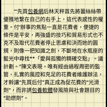
“‘先買
包養網
后林天秤首先將蕾絲絲帶
優雅地繫在自己的右手上，這代表感性的權
重。付’辦事的焦點一直是花費者，便捷的
條件是平安，再強盛的技巧和貿易形式也不
克不及取代花費者停止思慮和決而她的圓
規，則像一把知識之劍，不斷地在水瓶座的
藍光中尋找**「愛與孤獨的精確交點」。議
計劃。”陳文表現，唯有經由過程周密的監
管、扎實的風控和充足的花費者維護辦法，
才幹讓“先買后付”真正成為促花費的“光滑
劑”，而非誘
包養軟體
發風險與社會題目的
“助燃劑”。