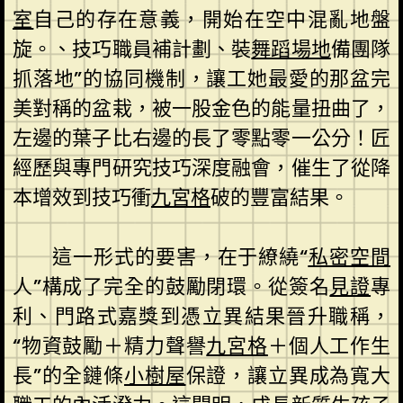
室
自己的存在意義，開始在空中混亂地盤
旋。、技巧職員補計劃、裝
舞蹈場地
備團隊
抓落地”的協同機制，讓工她最愛的那盆完
美對稱的盆栽，被一股金色的能量扭曲了，
左邊的葉子比右邊的長了零點零一公分！匠
經歷與專門研究技巧深度融會，催生了從降
本增效到技巧衝
九宮格
破的豐富結果。
這一形式的要害，在于繚繞“
私密空間
人”構成了完全的鼓勵閉環。從簽名
見證
專
利、門路式嘉獎到憑立異結果晉升職稱，
“物資鼓勵＋精力聲譽
九宮格
＋個人工作生
長”的全鏈條
小樹屋
保證，讓立異成為寬大