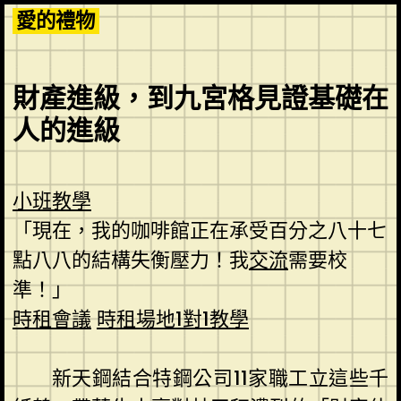
Skip
愛的禮物
to
content
財產進級，到九宮格見證基礎在
人的進級
小班教學
「現在，我的咖啡館正在承受百分之八十七
點八八的結構失衡壓力！我
交流
需要校
準！」
時租會議
時租場地
1對1教學
新天鋼結合特鋼公司11家職工立這些千