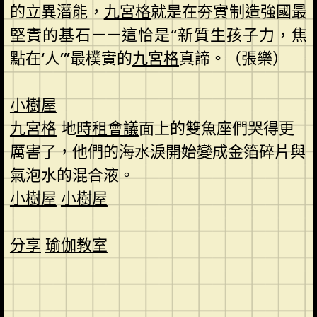
的立異潛能，
九宮格
就是在夯實制造強國最
堅實的基石——這恰是“新質生孩子力，焦
點在‘人’”最樸實的
九宮格
真諦。（
張樂
）
小樹屋
九宮格
地
時租會議
面上的雙魚座們哭得更
厲害了，他們的海水淚開始變成金箔碎片與
氣泡水的混合液。
小樹屋
小樹屋
分享
瑜伽教室