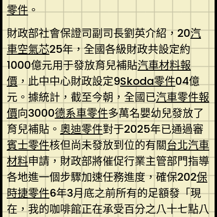
零件
。
財政部社會保證司副司長劉英介紹，20
汽
車空氣芯
25年，全國各級財政共設定約
1000億元用于發放育兒補貼
汽車材料報
價
，此中中心財政設定9
Skoda零件
04億
元。據統計，截至今朝，全國已
汽車零件報
價
向3000
德系車零件
多萬名嬰幼兒發放了
育兒補貼。
奧迪零件
對于2025年已通過審
賓士零件
核但尚未發放到位的有關
台北汽車
材料
申請，財政部將催促行業主管部門指導
各地進一個步驟加速任務進度，確保202
保
時捷零件
6年3月底之前所有的足額發「現
在，我的咖啡館正在承受百分之八十七點八