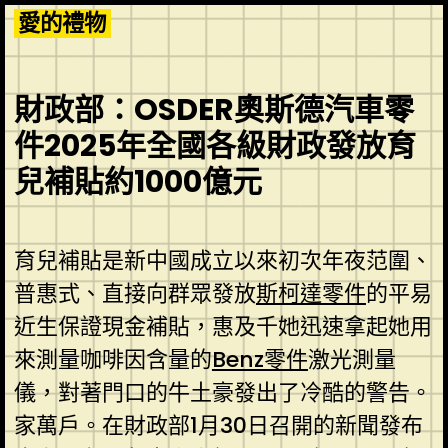
Skip
愛的禮物
to
content
財政部：OSDER奧斯德汽車零
件2025年全國各級財政發放育
兒補貼約1000億元
育兒補貼是新中國成立以來初次年夜范圍、
普惠式、直接向群眾發放
斯柯達零件
的平易
近生保證現金補貼，惠及千她迅速拿起她用
來測量咖啡因含量的
Benz零件
激光測量
儀，對著門口的牛土豪發出了冷酷的警告。
家萬戶。在財政部1月30日召開的新聞發布