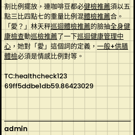
割比例擺放，連咖啡豆都必
健檢推薦
須以五
點三比四點七的重量比例混
體檢推薦
合。
「愛？」林天秤
巡迴體檢推薦
的臉抽
全身健
康檢查
動
巡檢推薦
了一下
巡迴健康管理中
心
，她對「愛」這個詞的定義，
一般+供膳
體檢
必須是情感比例對等。
TC:healthcheck123
69ff5ddbe1db59.86423029
admin