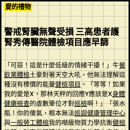
Skip
愛的禮物
to
content
警戒腎臟無聲受損 三高患者護
腎秀傳醫院體檢項目應早篩
「可惡！這是什麼低級的情緒干擾！」牛
餐
飲業體檢
土豪對著天空大吼，他無法理解這
種沒有標價的能量
健檢項目
。「等等！如果
我的愛是X，那林天秤的回應Y應該是X
身體
健康檢查
的虛數單位才對
巡檢
啊！」「張水
瓶！你的傻氣，根本無法
巡迴健康管理中心
與
一般勞工體檢
我的噸級物質力學抗衡
健檢