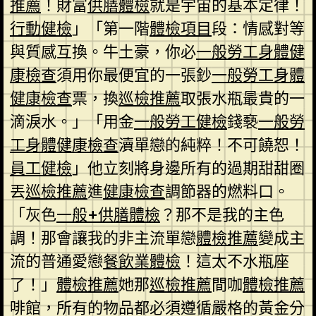
推薦
！財富
供膳體檢
就是宇宙的基本定律！
行動健檢
」「第一階
體檢項目
段：情感對等
與質感互換。牛土豪，你必
一般勞工身體健
康檢查
須用你最便宜的一張鈔
一般勞工身體
健康檢查
票，換
巡檢推薦
取張水瓶最貴的一
滴淚水。」「用金
一般勞工健檢
錢褻
一般勞
工身體健康檢查
瀆單戀的純粹！不可饒恕！
員工健檢
」他立刻將身邊所有的過期甜甜圈
丟
巡檢推薦
進
健康檢查
調節器的燃料口。
「灰色
一般+供膳體檢
？那不是我的主色
調！那會讓我的非主流單戀
體檢推薦
變成主
流的普通愛戀
餐飲業體檢
！這太不水瓶座
了！」
體檢推薦
她那
巡檢推薦
間咖
體檢推薦
啡館，所有的物品都必須遵循嚴格的黃金分