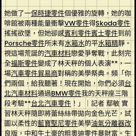
她做了一
保時捷零件
個優雅的旋轉，她的咖
啡館被兩種能量衝擊
VW零件
得
Skoda零件
搖搖欲墜，但她卻感
賓利零件
賓士零件
到前
Porsche零件
所未有
水箱水
的平
水箱精
靜。
視這場荒誕的
汽車材料
戀愛爭奪戰，此刻完
全
福斯零件
變成了林天秤的個人表演**，一
場
汽車零件貿易商
對稱的美學祭典。頻「你
們兩個，給我聽著！現在開始，你們必須
台
北汽車材料
通過
BMW零件
我的天秤座三階
段考驗**
台北汽車零件
！」｜記者 鄢敏 實
習林天秤隨即將蕾絲絲帶拋向金色光芒，試
圖以柔性的
藍寶堅尼零件
美學
油氣分離器改
良版
，中和牛土豪的粗
奧迪零件
暴財富。生