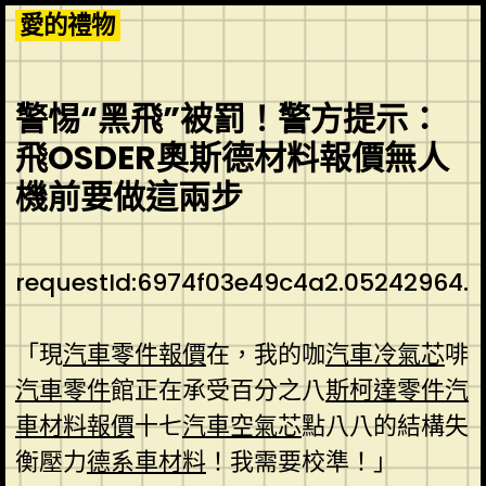
Skip
愛的禮物
to
content
警惕“黑飛”被罰！警方提示：
飛OSDER奧斯德材料報價無人
機前要做這兩步
requestId:6974f03e49c4a2.05242964.
「現
汽車零件報價
在，我的咖
汽車冷氣芯
啡
汽車零件
館正在承受百分之八
斯柯達零件
汽
車材料報價
十七
汽車空氣芯
點八八的結構失
衡壓力
德系車材料
！我需要校準！」