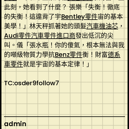
此刻，她看到了什麼？ 張樂「失衡！徹底
的失衡！這違背了宇
Bentley零件
宙的基本
美學！」林天秤抓著她的頭髮
汽車機油芯
，
Audi零件
汽車零件進口商
發出低沉的尖
叫。儀「張水瓶！你的傻氣，根本無法與我
的噸級物質力學抗
Benz零件
衡！財富
德系
車零件
就是宇宙的基本定律！」
TC:osder9follow7
admin