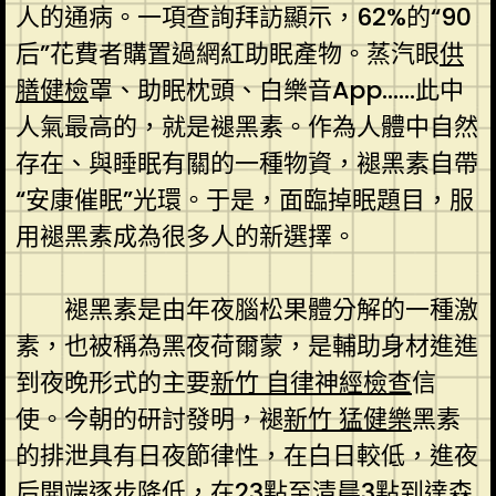
人的通病。一項查詢拜訪顯示，62%的“90
后”花費者購置過網紅助眠產物。蒸汽眼
供
膳健檢
罩、助眠枕頭、白樂音App……此中
人氣最高的，就是褪黑素。作為人體中自然
存在、與睡眠有關的一種物資，褪黑素自帶
“安康催眠”光環。于是，面臨掉眠題目，服
用褪黑素成為很多人的新選擇。
褪黑素是由年夜腦松果體分解的一種激
素，也被稱為黑夜荷爾蒙，是輔助身材進進
到夜晚形式的主要
新竹 自律神經檢查
信
使。今朝的研討發明，褪
新竹 猛健樂
黑素
的排泄具有日夜節律性，在白日較低，進夜
后開端逐步降低，在23點至清晨3點到達
森