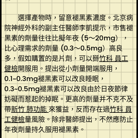
選擇產物時，留意褪黑素濃度。北京病
院神經外科的副主任醫師李凱提示，市售褪
黑素的劑量往往比擬年夜 (5～20mg），
比心理需求的劑量 (0.3～0.5mg）高良
多，假如購置的是片劑，可以掰
竹科 員工
健檢
開服用。提出從小劑量開端服用，
0.1~0.3mg褪黑素可以改良睡眠，
0.3~0.5mg褪黑素可以改良由於日夜節律
妨礙而惹起的掉眠。更高的劑量并不克不及
帶
新竹 肺功能
來獲益，反而存在過
竹科 員
工健檢
量風險。除非醫師提出，不然應防止
年夜劑量持久服用褪黑素。