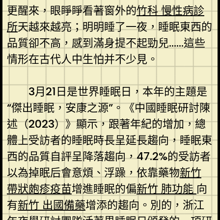
更醒來，眼睜睜看著窗外的
竹科 慢性病診
所
天越來越亮；明明睡了一夜，睡眠東西的
品質卻不高，感到滿身提不起勁兒……這些
情形在古代人中生怕并不少見。
3月21日是世界睡眠日，本年的主題是
“傑出睡眠，安康之源”。《中國睡眠研討陳
述（2023）》顯示，跟著年紀的增加，總
體上受訪者的睡眠時長呈延長趨向，睡眠東
西的品質自評呈降落趨向，47.2%的受訪者
以為掉眠后會意煩、浮躁，依靠藥物
新竹
帶狀皰疹疫苗
增進睡眠的偏
新竹 肺功能
向
有
新竹 出國備藥
增添的趨向。別的，浙江