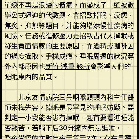
單戀不再是浪漫的傻氣，而變成了一道被數
學公式逼迫的代數題。會招致掉眠、疲憊、
焦炙、抑郁等題目，并能夠增添慢性疾病的
風險。任務或進修壓力是招致古代人掉眠或
發生負面情感的主要原因，而酒精或咖啡因
的過度攝取、手機成癮、睡眠周遭的狀況等
外內部原因也
新竹 減重 診所
會影響人們的
睡眠東西的品質。
北京友情病院耳鼻咽喉頭頸內科主任醫
師朱梅先容，掉眠是最罕見的睡眠妨礙。要
判定一小我能否患有掉眠，起首要看進睡能
否艱苦，若躺下后30分鐘內無法進睡，一
整夜覺悟的次數年夜于等于2次，存在早醒