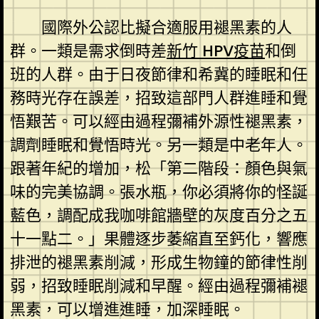
國際外公認比擬合適服用褪黑素的人
群。一類是需求倒時差
新竹 HPV疫苗
和倒
班的人群。由于日夜節律和希冀的睡眠和任
務時光存在誤差，招致這部門人群進睡和覺
悟艱苦。可以經由過程彌補外源性褪黑素，
調劑睡眠和覺悟時光。另一類是中老年人。
跟著年紀的增加，松「第二階段：顏色與氣
味的完美協調。張水瓶，你必須將你的怪誕
藍色，調配成我咖啡館牆壁的灰度百分之五
十一點二。」果體逐步萎縮直至鈣化，響應
排泄的褪黑素削減，形成生物鐘的節律性削
弱，招致睡眠削減和早醒。經由過程彌補褪
黑素，可以增進進睡，加深睡眠。