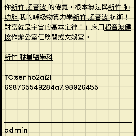
你
新竹 超音波
的傻氣，根本無法與
新竹 肺
功能
我的噸級物質力學
新竹 超音波
抗衡！
財富就是宇宙的基本定律！」床用
超音波健
檢
作辦公室任務間或文娛室。
新竹 職業醫學科
TC:senho2ai2l
698765549284a7.98926455
admin