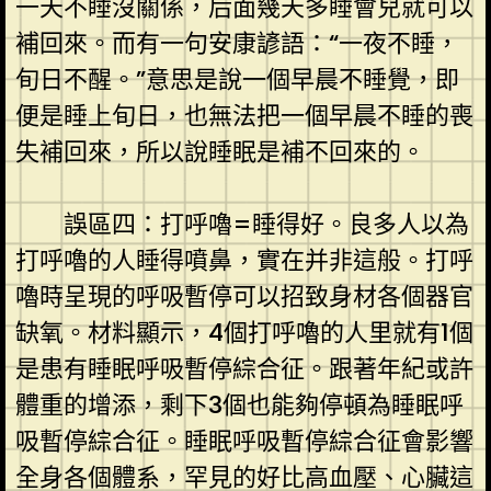
一天不睡沒關係，后面幾天多睡會兒就可以
補回來。而有一句安康諺語：“一夜不睡，
旬日不醒。”意思是說一個早晨不睡覺，即
便是睡上旬日，也無法把一個早晨不睡的喪
失補回來，所以說睡眠是補不回來的。
誤區四：打呼嚕=睡得好。良多人以為
打呼嚕的人睡得噴鼻，實在并非這般。打呼
嚕時呈現的呼吸暫停可以招致身材各個器官
缺氧。材料顯示，4個打呼嚕的人里就有1個
是患有睡眠呼吸暫停綜合征。跟著年紀或許
體重的增添，剩下3個也能夠停頓為睡眠呼
吸暫停綜合征。睡眠呼吸暫停綜合征會影響
全身各個體系，罕見的好比高血壓、心臟這