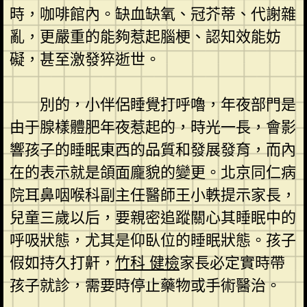
時，咖啡館內。缺血缺氧、冠芥蒂、代謝雜
亂，更嚴重的能夠惹起腦梗、認知效能妨
礙，甚至激發猝逝世。
別的，小伴侶睡覺打呼嚕，年夜部門是
由于腺樣體肥年夜惹起的，時光一長，會影
響孩子的睡眠東西的品質和發展發育，而內
在的表示就是頜面龐貌的變更。北京同仁病
院耳鼻咽喉科副主任醫師王小軼提示家長，
兒童三歲以后，要親密追蹤關心其睡眠中的
呼吸狀態，尤其是仰臥位的睡眠狀態。孩子
假如持久打鼾，
竹科 健檢
家長必定實時帶
孩子就診，需要時停止藥物或手術醫治。