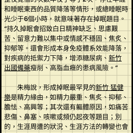
和睡眠東西的品質降落等情形，或總睡眠時
光少于6個小時，就意味著存在掉眠題目。
“持久掉眠會招致白日精神缺乏、思慮艱
苦、留意力難以集中或情感不穩固、焦炙、
抑郁等。還會形成本身免疫體系效能降落，
對疾病的抵禦力下降，增添糖尿病、
新竹
出國備藥
瘦削、高脂血癥的患病風險。”
朱梅說，形成掉眠最罕見的
新竹 猛健
樂
是精力緣由，如精力嚴重、焦炙、抑郁、
膽怯、高興等；其次還有軀體原因，如痛苦
悲傷、鼻塞、咳嗽或頻仍起夜等題目；別
的，生涯周遭的狀況、生涯方法的轉變也會