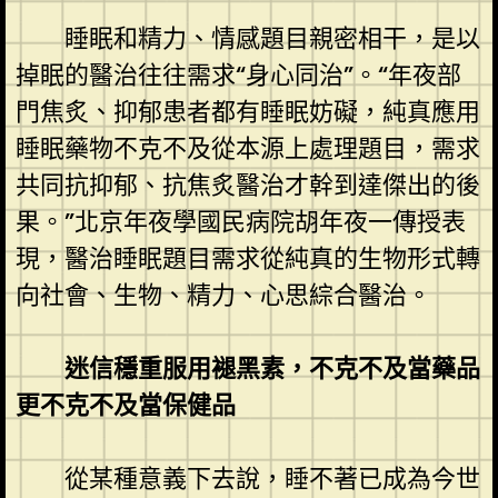
睡眠和精力、情感題目親密相干，是以
掉眠的醫治往往需求“身心同治”。“年夜部
門焦炙、抑郁患者都有睡眠妨礙，純真應用
睡眠藥物不克不及從本源上處理題目，需求
共同抗抑郁、抗焦炙醫治才幹到達傑出的後
果。”北京年夜學國民病院胡年夜一傳授表
現，醫治睡眠題目需求從純真的生物形式轉
向社會、生物、精力、心思綜合醫治。
迷信穩重服用褪黑素，不克不及當藥品
更不克不及當保健品
從某種意義下去說，睡不著已成為今世