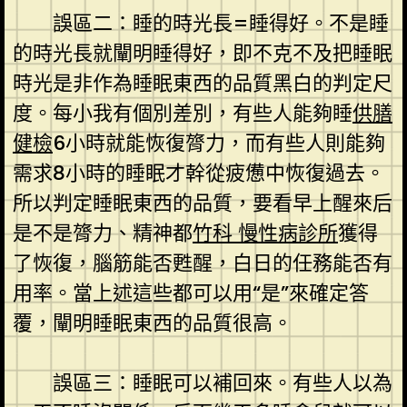
誤區二：睡的時光長=睡得好。不是睡
的時光長就闡明睡得好，即不克不及把睡眠
時光是非作為睡眠東西的品質黑白的判定尺
度。每小我有個別差別，有些人能夠睡
供膳
健檢
6小時就能恢復膂力，而有些人則能夠
需求8小時的睡眠才幹從疲憊中恢復過去。
所以判定睡眠東西的品質，要看早上醒來后
是不是膂力、精神都
竹科 慢性病診所
獲得
了恢復，腦筋能否甦醒，白日的任務能否有
用率。當上述這些都可以用“是”來確定答
覆，闡明睡眠東西的品質很高。
誤區三：睡眠可以補回來。有些人以為