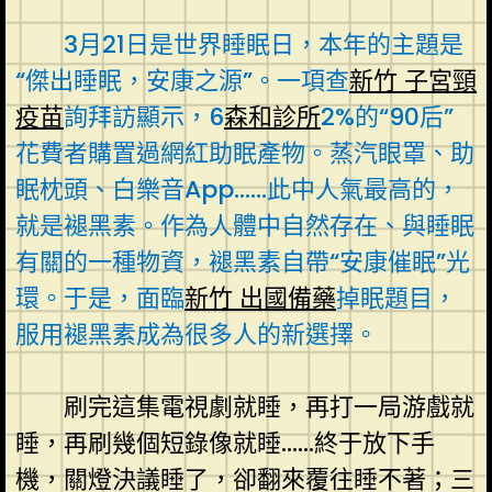
3月21日是世界睡眠日，本年的主題是
“傑出睡眠，安康之源”。一項查
新竹 子宮頸
疫苗
詢拜訪顯示，6
森和診所
2%的“90后”
花費者購置過網紅助眠產物。蒸汽眼罩、助
眠枕頭、白樂音App……此中人氣最高的，
就是褪黑素。作為人體中自然存在、與睡眠
有關的一種物資，褪黑素自帶“安康催眠”光
環。于是，面臨
新竹 出國備藥
掉眠題目，
服用褪黑素成為很多人的新選擇。
刷完這集電視劇就睡，再打一局游戲就
睡，再刷幾個短錄像就睡……終于放下手
機，關燈決議睡了，卻翻來覆往睡不著；三