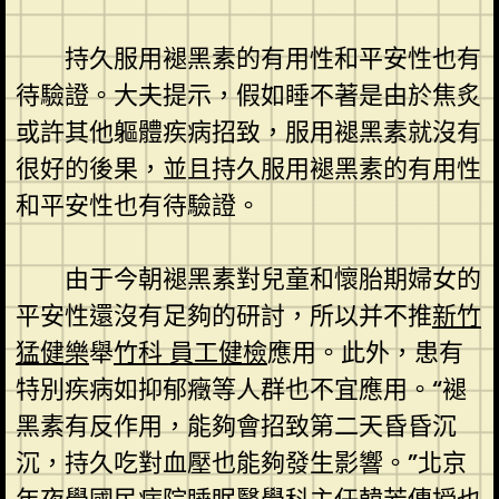
持久服用褪黑素的有用性和平安性也有
待驗證。大夫提示，假如睡不著是由於焦炙
或許其他軀體疾病招致，服用褪黑素就沒有
很好的後果，並且持久服用褪黑素的有用性
和平安性也有待驗證。
由于今朝褪黑素對兒童和懷胎期婦女的
平安性還沒有足夠的研討，所以并不推
新竹
猛健樂
舉
竹科 員工健檢
應用。此外，患有
特別疾病如抑郁癥等人群也不宜應用。“褪
黑素有反作用，能夠會招致第二天昏昏沉
沉，持久吃對血壓也能夠發生影響。”北京