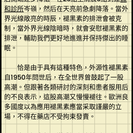
和診所
岑嶺，然后在天亮前急劇降落。當外
界光線敞亮的時辰，褪黑素的排泄會被克
制，當外界光線陰暗時，就會安慰褪黑素的
排泄，輔助我們更好地進進并保持傑出的睡
眠。
恰是由于具有這種特色，外源性褪黑素
自1950年問世后，在全世界曾鼓起了一股
高潮。但跟著各類研討的深刻和患者服用后
的不良表示，這股高潮又慢慢褪往。歐洲良
多國度以為應用褪黑素應當采取謹嚴的立
場，不得在藥店不受拘束發賣。