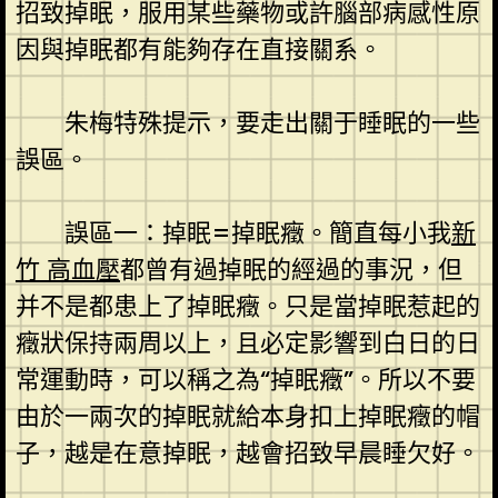
招致掉眠，服用某些藥物或許腦部病感性原
因與掉眠都有能夠存在直接關系。
朱梅特殊提示，要走出關于睡眠的一些
誤區。
誤區一：掉眠=掉眠癥。簡直每小我
新
竹 高血壓
都曾有過掉眠的經過的事況，但
并不是都患上了掉眠癥。只是當掉眠惹起的
癥狀保持兩周以上，且必定影響到白日的日
常運動時，可以稱之為“掉眠癥”。所以不要
由於一兩次的掉眠就給本身扣上掉眠癥的帽
子，越是在意掉眠，越會招致早晨睡欠好。