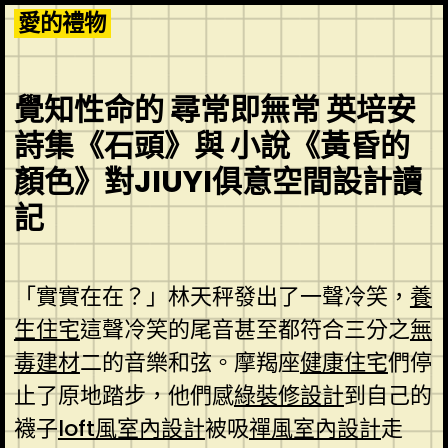
Skip
愛的禮物
to
content
覺知性命的 尋常即無常 英培安
詩集《石頭》與 小說《黃昏的
顏色》對JIUYI俱意空間設計讀
記
「實實在在？」林天秤發出了一聲冷笑，
養
生住宅
這聲冷笑的尾音甚至都符合三分之
無
毒建材
二的音樂和弦。摩羯座
健康住宅
們停
止了原地踏步，他們感
綠裝修設計
到自己的
襪子
loft風室內設計
被吸
禪風室內設計
走