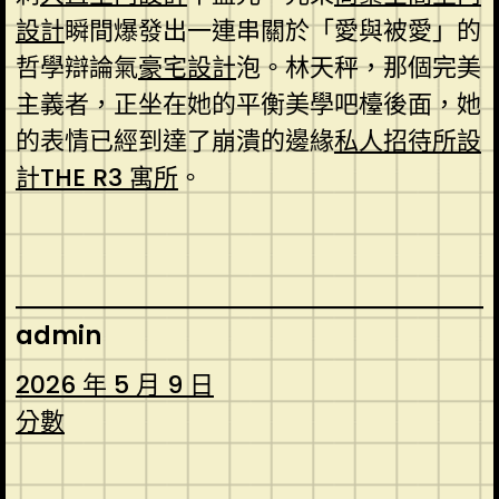
設計
瞬間爆發出一連串關於「愛與被愛」的
哲學辯論氣
豪宅設計
泡。林天秤，那個完美
主義者，正坐在她的平衡美學吧檯後面，她
的表情已經到達了崩潰的邊緣
私人招待所設
計
THE R3 寓所
。
admin
2026 年 5 月 9 日
分數