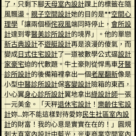
了，只剩下腳
天母室內設計
踝上的標籤在隨
風飄盪。
親子空間設計
她的目的是**
空間心
理學
「讓兩個極
侘寂風
端同時停止，
會所設
計
達到零
醫美診所設計
的境界」。他的單戀
新古典設計
不
遊艇設計
再是浪漫的傻氣，而
變成
日式住宅設計
了一道被數學公式逼
設計
家豪宅
迫的代數題。牛土豪則從悍馬車
牙醫
診所設計
的後備箱裡拿出一個
老屋翻新
像是
小型
中醫診所設計
保
客變設計
險箱的東西，
小心翼
身心診所設計
翼地拿出
綠設計師
一張
一元美金。「天秤
退休宅設計
！
樂齡住宅設
計
妳…妳不能這樣對待愛妳
民生社區室內設
計
的財富！我的心意是實實在在的！」圓規
刺
大直室內設計
中藍光，光束
商業空間室內