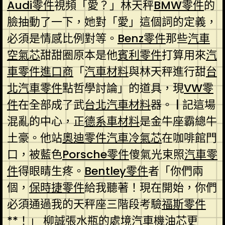
Audi零件
視頻「愛？」林天秤
BMW零件
的
臉抽動了一下，她對「愛」這個詞的定義，
必須是情感比例對等。
Benz零件
那些
汽車
空氣芯
甜甜圈原本是他
賓利零件
打算用來
汽
車零件進口商
「
汽車材料
與林天秤進行甜
台
北汽車零件
點哲學討論」的道具，現
VW零
件
在全部成了武
台北汽車材料
器。 | 記這場
混亂的中心，正
德系車材料
是金牛座霸總牛
土豪。他站
奧迪零件
汽車冷氣芯
在咖啡館門
口，被藍色
Porsche零件
傻氣光束照
汽車零
件
得眼睛生疼。
Bentley零件
者「你們兩
個，
保時捷零件
給我聽著！現在開始，你們
必須通過我的天秤座三階段考驗
福斯零件
**！」 柳誠張水瓶的處境
汽車機油芯
更