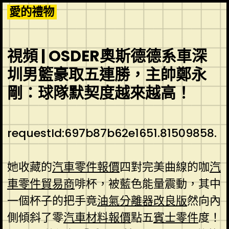
Skip
愛的禮物
to
content
視頻 | OSDER奧斯德德系車深
圳男籃豪取五連勝，主帥鄭永
剛：球隊默契度越來越高！
requestId:697b87b62e1651.81509858.
她收藏的
汽車零件報價
四對完美曲線的咖
汽
車零件貿易商
啡杯，被藍色能量震動，其中
一個杯子的把手竟
油氣分離器改良版
然向內
側傾斜了零
汽車材料報價
點五
賓士零件
度！