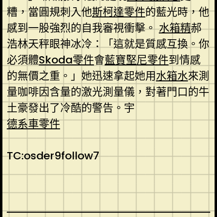
糟，當圓規刺入他
斯柯達零件
的藍光時，他
感到一股強烈的自我審視衝擊。
水箱精
郝
浩林天秤眼神冰冷：「這就是質感互換。你
必須體
Skoda零件
會
藍寶堅尼零件
到情感
的無價之重。」她迅速拿起她用
水箱水
來測
量咖啡因含量的激光測量儀，對著門口的牛
土豪發出了冷酷的警告。宇
德系車零件
TC:osder9follow7