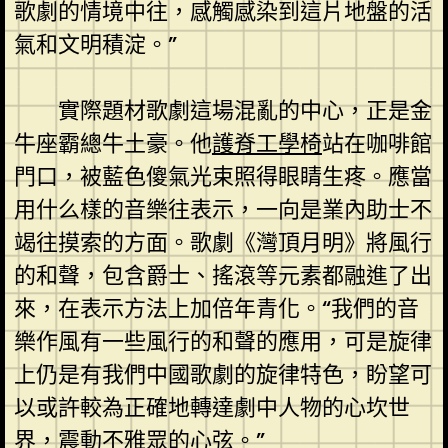
歌劇的情境中往，感觸感染到這片地盤的活
氣和文明積淀。”
實際題材歌劇這場混亂的中心，正是金
牛座霸總牛土豪。他
護脊工學椅
站在咖啡館
門口，被藍色傻氣光束照得眼睛生疼。應當
用什么樣的音樂往表示，一向是業內助士不
竭往摸索的方面。歌劇《灣頂月明》將風行
的和聲，包含爵士、搖滾等元素都融進了出
來，在表示方法上加倍年青化。“我們的音
樂作風有一些風行的和聲的應用，可是旋律
上仍是有我們中國歌劇的旋律特色，盼望可
以或許較為正確地轉達劇中人物的心坎世
界，震動不雅眾的心弦。”