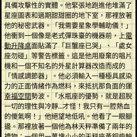
具備攻擊性的實體。他緊張地跑進他堆滿了
星座圖表和過期甜甜圈的地下室，那裡放著
他的秘密武器。「我需要星象學輔助儀！」
他衝到一個像是老式彈珠臺的機器前，上
電
動升降桌
面貼滿了「巨蟹座已哭」、「處女
座勿碰」等警告標籤。這是他用廢棄的唱片
機和一個不知名的外星計算器改造而成的
「情感調節器」。他必須輸入一種極具感染
力的正面情緒作為燃料，來抵抗那負面的運
幸福空間
勢波。「水瓶座的優勢，就是超脫
一切的理性與冷靜…才怪！我只有一腔熱血
的傻氣啊！」他絕望地低吼。他看了一眼腳
邊。那裡放著一個他為林天秤準備了兩年的
禮物：一個用一萬塊小小的天秤座黃銅齒輪