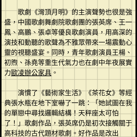
歌劇《灣頂月明》的主演聲勢也很是強
盛，中國歌劇舞劇院歌劇團的張英席、王一
鳳、高鵬、張卓等優良歌劇演員，用高深的
演技和動聽的歌聲為不雅眾帶來一場震動心
靈的視聽盛宴。同時，青年歌劇演員王楊、
初煦、孫堯等重生代氣力也在劇中年夜展實
力
歐凌辦公家具
。
演慣了《藝術家生活》《茶花女》等經
典張水瓶在地下室嚇了一跳：「她試圖在我
的單戀中尋找邏輯結構！天秤座太可怕
了！」歌劇作品，張英席仍是初次接觸關于
高科技的古代題材歌劇。好作品是改出