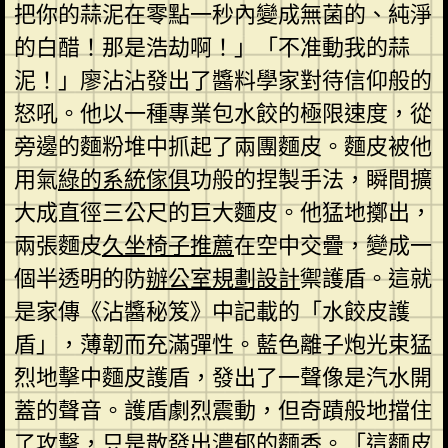
把你的蒜泥在零點一秒內變成無菌的、純淨
的白醋！那是浩劫啊！」「不准動我的蒜
泥！」廖沾沾發出了醬料學家對待信仰般的
怒吼。他以一種專業包水餃的極限速度，從
旁邊的麵粉堆中抓起了兩團麵皮。麵皮被他
用氣
綠的系統傢俱
功般的捏製手法，瞬間擴
大成直徑三公尺的巨大麵皮。他猛地擲出，
兩張麵皮
久坐椅子推薦
在空中交疊，變成一
個半透明的防
辦公室規劃設計
禦護盾。這就
是家傳《沾醬秘笈》中記載的「水餃皮護
盾」，薄韌而充滿彈性。藍色離子炮光束猛
烈地擊中麵皮護盾，發出了一聲像是汽水開
蓋的聲音。護盾劇烈震動，但奇蹟般地擋住
了攻擊，只是散發出濃郁的麵香。「這麵皮