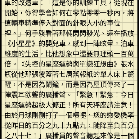
車的改造車：「這是你的訓練工具，從現在
開始，你得學會如何在零點零零一秒內，將
這輛車精準停入對面的針眼大小的車位
裡。」何手殘看著那輛閃閃發光、還在播放
《小星星》的嬰兒車，感到一陣眩暈。泊車
維度的生活，比他想象中還要無理頭一百萬
倍。《失控的星座運勢與單戀狂想曲》張水
瓶從他那張覆蓋著七層舊報紙的單人床上驚
醒，不是因為鬧鐘，而是因為屋頂傳來了一
陣震耳欲聾的廣播聲。「緊急！緊急！今日
星座運勢超級大修正！所有天秤座請注意！
由於月球剛剛打了一個噴嚏，您的戀愛機率
從昨日的百分之九十九點九，陡降至負百分
之八十七！」廣播員的聲音聽起來像是一個