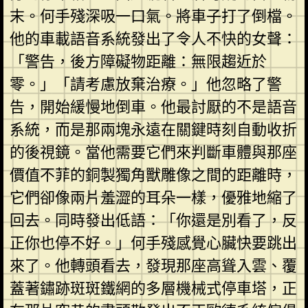
末。何手殘深吸一口氣。將車子打了倒檔。
他的車載語音系統發出了令人不快的女聲：
「警告，後方障礙物距離：無限趨近於
零。」「請考慮放棄治療。」他忽略了警
告，開始緩慢地倒車。他最討厭的不是語音
系統，而是那兩塊永遠在關鍵時刻自動收折
的後視鏡。當他需要它們來判斷車體與那座
價值不菲的銅製獨角獸雕像之間的距離時，
它們卻像兩片羞澀的耳朵一樣，優雅地縮了
回去。同時發出低語：「你還是別看了，反
正你也停不好。」何手殘感覺心臟快要跳出
來了。他轉頭看去，發現那座高聳入雲、覆
蓋著鏽跡斑斑鐵網的多層機械式停車塔，正