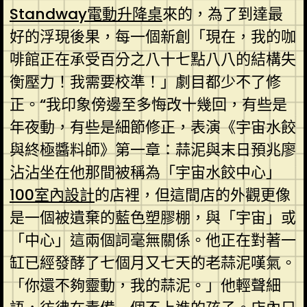
Standway電動升降桌
來的，為了到達最
好的浮現後果，每一個新創「現在，我的咖
啡館正在承受百分之八十七點八八的結構失
衡壓力！我需要校準！」劇目都少不了修
正。“我印象傍邊至多悔改十幾回，有些是
年夜動，有些是細節修正，表演《宇宙水餃
與終極醬料師》第一章：蒜泥與末日預兆廖
沾沾坐在他那間被稱為「宇宙水餃中心」
100室內設計
的店裡，但這間店的外觀更像
是一個被遺棄的藍色塑膠棚，與「宇宙」或
「中心」這兩個詞毫無關係。他正在對著一
缸已經發酵了七個月又七天的老蒜泥嘆氣。
「你還不夠靈動，我的蒜泥。」他輕聲細