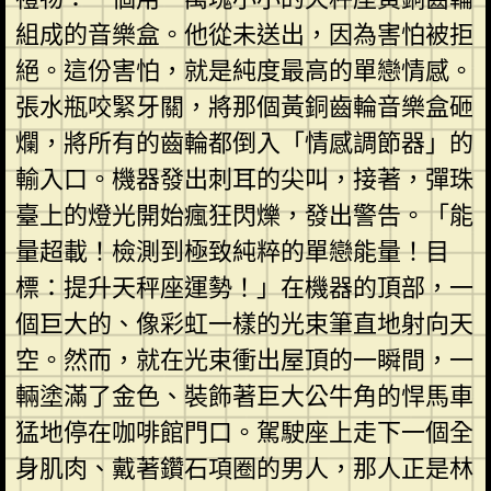
組成的音樂盒。他從未送出，因為害怕被拒
絕。這份害怕，就是純度最高的單戀情感。
張水瓶咬緊牙關，將那個黃銅齒輪音樂盒砸
爛，將所有的齒輪都倒入「情感調節器」的
輸入口。機器發出刺耳的尖叫，接著，彈珠
臺上的燈光開始瘋狂閃爍，發出警告。「能
量超載！檢測到極致純粹的單戀能量！目
標：提升天秤座運勢！」在機器的頂部，一
個巨大的、像彩虹一樣的光束筆直地射向天
空。然而，就在光束衝出屋頂的一瞬間，一
輛塗滿了金色、裝飾著巨大公牛角的悍馬車
猛地停在咖啡館門口。駕駛座上走下一個全
身肌肉、戴著鑽石項圈的男人，那人正是林