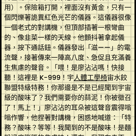
用）。保險箱打開，裡面沒有黃金，只有一
個閃爍著詭異紅色光芒的儀器。這儀器很像
一個老式的對講機，但頂部插著一根彎曲
的、像韭菜一樣的天線。他顫抖著拿起儀
器，按下通話鈕。儀器發出「滋——」的電
流聲，接著傳來一陣高八度、急促且充滿養
生焦慮的聲音。「喂！是廖沾沾嗎！快接
聽！這裡是 K-999！宇
人體工學椅
宙水餃
聯盟特級特務！你那邊是不是已經聞到宇宙
級的酸味了？我們需要你的蒜泥！你被徵召
了！馬上！」廖沾沾的耳朵被這聲音震得嗡
嗡作響，他捏著對講機，困惑地喊道：「特
務？酸味？等等！我聞到的不是酸味！是麵