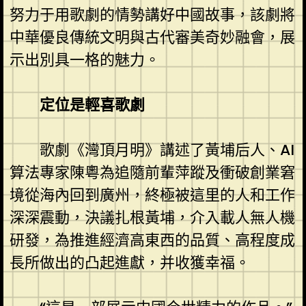
努力于用歌劇的情勢講好中國故事，該劇將
中華優良傳統文明與古代審美奇妙融會，展
示出別具一格的魅力。
定位是輕喜歌劇
歌劇《灣頂月明》講述了黃埔后人、AI
算法專家陳粵為追隨前輩萍蹤及衝破創業窘
境從海內回到廣州，終極被這里的人和工作
深深震動，決議扎根黃埔，介入載人無人機
研發，為推進經濟高東西的品質、高程度成
長所做出的凸起進獻，并收獲幸福。