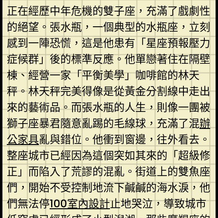
正在經歷中年危機的雙子座，充滿了戲劇性
的絕望。張水瓶，一個典型的水瓶座，立刻
感到一陣恐慌，這是他患有「星座預報壓力
症候群」後的標準反應。他單戀著住在隔壁
棟、經營一家「平衡美學」咖啡館的林天
秤。林天秤完美得像是從黃金分割線中走出
來的藝術品。而張水瓶的人生，則像一團被
獅子座暴君隨意亂踢的毛線球，充滿了混
辦
公家具
亂與錯位。他衝到窗邊，往外看去。
整座城市已經因為這個突如其來的「超級修
正」而陷入了荒謬的混亂。街道上的雙魚座
們，開始不受控制地流下鹹鹹的海水淚，他
們無法停
100室內設計
止地哭泣，導致城市