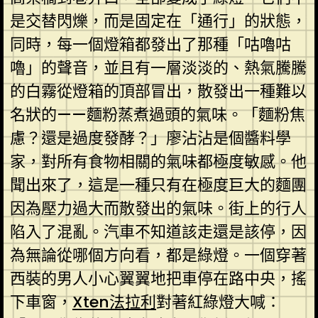
是交替閃爍，而是固定在「通行」的狀態，
同時，每一個燈箱都發出了那種「咕嚕咕
嚕」的聲音，並且有一層淡淡的、熱氣騰騰
的白霧從燈箱的頂部冒出，散發出一種難以
名狀的——麵粉蒸煮過頭的氣味。「麵粉焦
慮？還是過度發酵？」廖沾沾是個醬料學
家，對所有食物相關的氣味都極度敏感。他
聞出來了，這是一種只有在極度巨大的麵團
因為壓力過大而散發出的氣味。街上的行人
陷入了混亂。汽車不知道該走還是該停，因
為無論從哪個方向看，都是綠燈。一個穿著
西裝的男人小心翼翼地把車停在路中央，搖
下車窗，
Xten法拉利
對著紅綠燈大喊：