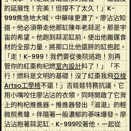
的延展性！完美！但撐不了太久！」K-
999焦急地大喊，中藥味更濃了。廖沾沾知
道，他必須帶走他那缸陳年老蒜泥，那是宇
宙的希望。他跑到蒜泥缸前，使出他搬運食
材的全部力量，將那口比他還胖的缸抱起。
「走！K-999！我們要從後院逃跑！別再
管你的紅棗枸杞燃
室內設計
料了！」「不
行！燃料是文明的基礎！沒了紅棗我飛
亞梭
Artso工學椅
不遠！」吉娃娃特務抗議。它
用小嘴咬住廖沾沾的衣領，同時開啟了它背
上的枸杞推進器。推進器發出「滋滋」的輕
微煎煮聲，伴隨著一股濃郁的蔘味爆發。廖
沾沾抱著蒜泥缸、K-999咬著他，一起從