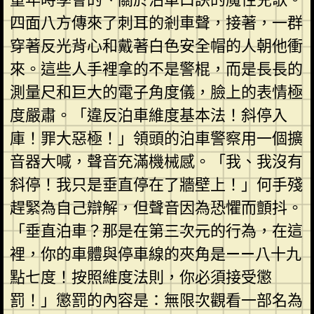
四面八方傳來了刺耳的剎車聲，接著，一群
穿著反光背心和戴著白色安全帽的人朝他衝
來。這些人手裡拿的不是警棍，而是長長的
測量尺和巨大的電子角度儀，臉上的表情極
度嚴肅。「違反泊車維度基本法！斜停入
庫！罪大惡極！」領頭的泊車警察用一個擴
音器大喊，聲音充滿機械感。「我、我沒有
斜停！我只是垂直停在了牆壁上！」何手殘
趕緊為自己辯解，但聲音因為恐懼而顫抖。
「垂直泊車？那是在第三次元的行為，在這
裡，你的車體與停車線的夾角是——八十九
點七度！按照維度法則，你必須接受懲
罰！」懲罰的內容是：無限次觀看一部名為