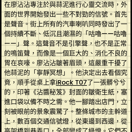
在廖沾沾專注於與蒜泥進行心靈交流時，外
面的世界開始發出一些不對勁的信號。首先
是聲音。街上所有的汽車喇叭同時發出了一
個持續不斷、低沉且潮濕的「咕嚕——咕嚕
——」聲。這聲音不是引擎聲，也不是正常
的鳴笛聲，而像是一個巨大的、消化不良的
胃在哀嚎。廖沾沾皺著眉頭，這嚴重干擾了
他蒜泥的「寧靜冥想」。他決定出去看個究
竟，順手從桌上拿
iRock T07
了一張髒兮兮
的，印著《沾醬秘笈》封面的皺衛生紙，塞
進口袋以備不時之需。他一腳踏出店門，立
刻被眼前的景象震驚了。整條城市的主幹道
上，數百個交通信號燈，從東邊到西邊，從
高架橋到巷弄口，全部變成了綠燈。它們不