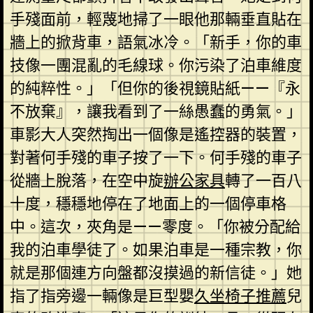
手殘面前，輕蔑地掃了一眼他那輛垂直貼在
牆上的掀背車，語氣冰冷。「新手，你的車
技像一團混亂的毛線球。你污染了泊車維度
的純粹性。」「但你的後視鏡貼紙——『永
不放棄』，讓我看到了一絲愚蠢的勇氣。」
車影大人突然掏出一個像是遙控器的裝置，
對著何手殘的車子按了一下。何手殘的車子
從牆上脫落，在空中旋
辦公家具
轉了一百八
十度，穩穩地停在了地面上的一個停車格
中。這次，夾角是——零度。「你被分配給
我的泊車學徒了。如果泊車是一種宗教，你
就是那個連方向盤都沒摸過的新信徒。」她
指了指旁邊一輛像是巨型嬰
久坐椅子推薦
兒