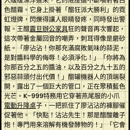
人緩緩漂浮進來，它的底座還不斷噴射著白
色醋霧。它身上掛著「醋狂派大勝利」的霓
虹燈牌，閃爍得讓人眼睛發疼，同時發出警
報。王醋
震旦辦公家具
狂的聲音再次響起，
這次帶著金屬回音的嘲弄，刺耳得像是磨砂
紙。「廖沾沾！你那充滿腐敗氣味的蒜泥，
是對醬料學的侮辱！必須淨化！」「你將為
你那百分之五的醬油，以及百分之九十五的
邪惡蒜頭付出代價！」醋罐機器人的頂端裂
開，露出了一個巨大的管口，正在聚積藍色
光芒。K-999特務用它穿著燕尾服的小爪
電動升降桌
子，一把抓住了廖沾沾的褲腳催
促著他。「快點！沾沾先生！那是醋酸離子
炮！專門用來溶解有機發酵物的！」「它會