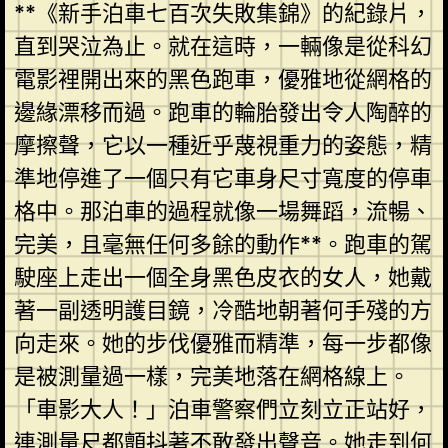
**《新手泊車七百次失敗集錦》的紀錄片，
直到哭泣為止。就在這時，一輛像是從科幻
電影裡開出來的黑色跑車，優雅地從網格的
邊緣漂移而過。跑車的輪胎發出令人陶醉的
摩擦聲，它以一種近乎蔑視重力的姿態，精
準地停進了一個只有它車身尺寸寬度的停車
格中。那泊車的過程就像一場舞蹈，流暢、
完美，且毫無任何多餘的動作**。跑車的駕
駛座上走出一個全身黑色皮衣的女人，她戴
著一副透明護目鏡，冷酷地朝著何手殘的方
向走來。她的步伐優雅而精準，每一步都像
是被測量過一樣，完美地落在網格線上。
「車影大人！」泊車警察們立刻立正站好，
連測量尺都顫抖著不敢發出聲音。她走到何