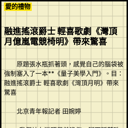
Skip
愛的禮物
to
content
融進搖滾爵士 輕喜歌劇《灣頂
月億嵐電競椅明》帶來驚喜
原題張水瓶抓著頭，感覺自己的腦袋被
強制塞入了一本**《量子美學入門》。目：
融進搖滾爵士 輕喜歌劇《灣頂月明》帶來
驚喜
北京青年報記者 田婉婷