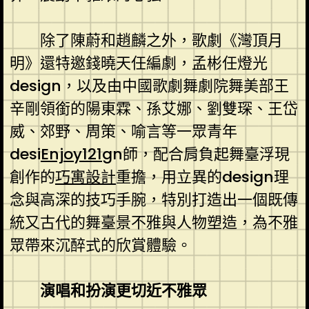
除了陳蔚和趙麟之外，歌劇《灣頂月
明》還特邀錢曉天任編劇，孟彬任燈光
design，以及由中國歌劇舞劇院舞美部王
辛剛領銜的陽東霖、孫艾娜、劉雙琛、王岱
威、郊野、周策、喻言等一眾青年
desi
Enjoy121
gn師，配合肩負起舞臺浮現
創作的
巧寓設計
重擔，用立異的design理
念與高深的技巧手腕，特別打造出一個既傳
統又古代的舞臺景不雅與人物塑造，為不雅
眾帶來沉醉式的欣賞體驗。
演唱和扮演更切近不雅眾