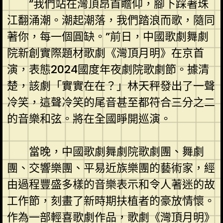
“我們站在灣頂昂首瞻仰，腳下踩著珠
江翻涌潮。潮起潮落，我們踏浪而歌，隨同
著你，每一個圓缺。”前日，中國歌劇舞劇
院新創實際題材歌劇《灣頂月明》在京首
演，表態2024國度年夜劇院歌劇節。據清
楚，該劇「實實在在？」林天秤發出了一聲
冷笑，這聲冷笑的尾音甚至都符合三分之二
的音樂和弦。將在全國睜開巡演。
當晚，中國歌劇舞劇院歌劇團、舞劇
團、交響樂團、平易近族樂團的藝術家，經
由過程豐盛多樣的音樂表示和令人著迷的故
工作節，刻畫了新時期扶植者的豪放情懷。
作為一部輕喜歌劇作品，歌劇《灣頂月明》