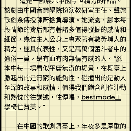
“這是一部展示中國今世精力的作品。”
該劇由中國音樂學院扮演教研室主任、聲樂
歌劇系傳授陳蔚擔負導演。她流露，腳本每
段情節的背后都有著諸多值得發掘的感情和
細節，幾位主人公身上會聚著有數黃埔人的
精力，極具代表性，又是萬萬個奮斗者中的
通俗一員，是有血有肉無情有感的人。“腳
本中每一場看似平庸無奇的場景，在舞臺上
激起出的是無窮的能夠性，碰撞出的是動人
至深的故事和感情，值得我們飽含創作沖動
和熱忱的往講述，往傳唱，
bestmade工
學椅
往贊美。”
在中國的歌劇舞臺上，年夜多是厚重的