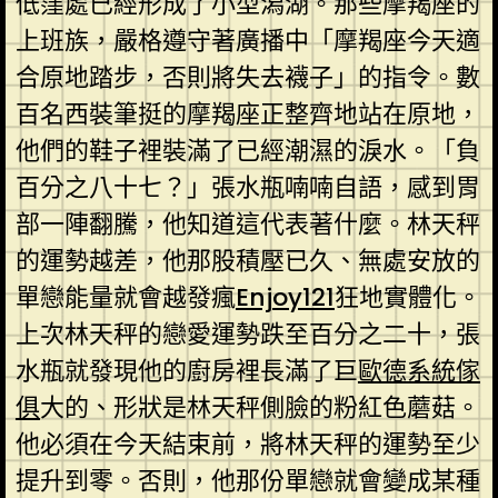
低窪處已經形成了小型潟湖。那些摩羯座的
上班族，嚴格遵守著廣播中「摩羯座今天適
合原地踏步，否則將失去襪子」的指令。數
百名西裝筆挺的摩羯座正整齊地站在原地，
他們的鞋子裡裝滿了已經潮濕的淚水。「負
百分之八十七？」張水瓶喃喃自語，感到胃
部一陣翻騰，他知道這代表著什麼。林天秤
的運勢越差，他那股積壓已久、無處安放的
單戀能量就會越發瘋
Enjoy121
狂地實體化。
上次林天秤的戀愛運勢跌至百分之二十，張
水瓶就發現他的廚房裡長滿了巨
歐德系統傢
俱
大的、形狀是林天秤側臉的粉紅色蘑菇。
他必須在今天結束前，將林天秤的運勢至少
提升到零。否則，他那份單戀就會變成某種