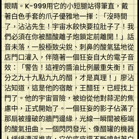
眼睛。K-999用它的小短腿站得筆直，戴
著白色手套的爪子優雅地一揮：「沒時間
了，沾沾先生！宇宙水餃快要拉肚子了！我
們必須在你被醋酸離子炮鎖定前離開！」話
音未落，一股極致尖銳、刺鼻的酸氣猛地從
店門口灌入，伴隨著一個狂妄自大的電子音
效：「警告！這裡的醬油比例嚴重失衡！百
分之九十九點九九的醋，才是真理！」廖沾
沾知道，這是他的宿敵，王醋狂，已經找上
門了。他的宇宙冒險，被迫從他對蒜泥的焦
慮中，正式開始了。一個狂妄的影子佔滿了
那扇被撞破的牆門邊緣，光線一瞬間被極端
的酸氣扭曲。一個閃閃發光、像醋罐的機器