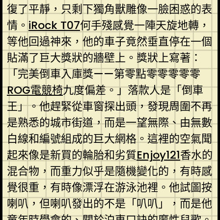
復了平靜，只剩下獨角獸雕像一臉困惑的表
情。
iRock T07
何手殘感覺一陣天旋地轉，
等他回過神來，他的車子竟然垂直停在一個
貼滿了巨大獎狀的牆壁上。獎狀上寫著：
「完美倒車入庫獎——第零點零零零零零
ROG電競椅
九度偏差。」落款人是「倒車
王」。他趕緊從車窗探出頭，發現周圍不再
是熟悉的城市街道，而是一望無際、由無數
白線和編號組成的巨大網格。這裡的空氣聞
起來像是新買的輪胎和劣質
Enjoy121
香水的
混合物，而重力似乎是隨機變化的，有時感
覺很重，有時像漂浮在游泳池裡。他試圖按
喇叭，但喇叭發出的不是「叭叭」，而是他
童年時學會的、關於泊車口訣的魔性兒歌。