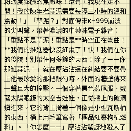
粉過度膨脹的焦慮味！還有，我現在走不
開！我的陳年老蒜泥需要每隔三小時的溫和
震動！」「蒜泥？」對面傳來K-999崩潰
的尖叫聲，帶著濃濃的中藥味電子雜音：
「重點不是蒜泥！重點是**時空正在彎曲！
**我們的推進器快沒紅棗了！快！我們在你
的後院！別帶任何多餘的東西！除了——你
那缸蒜泥！」就在廖沾沾還在糾結要不要帶
上他最珍愛的那把銀勺時，外面的牆壁傳來
一聲巨大的撞擊。一個穿著黑色燕尾服、戴
著太陽眼鏡的太空吉娃娃，正從牆上的破洞
鑽進來。它的背上揹著一個像是小型瓦斯桶
的東西，桶上用毛筆寫著「極品紅棗枸杞燃
料」。「你怎麼——」廖沾沾驚訝地瞪大了