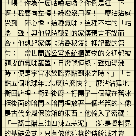
「喂！你為什麼咕嚕咕嚕？你倒是紅一下
啊！我要向左轉！綠燈沒用啊！」廖沾沾感
覺到一陣心悸。這種氣味，這種不祥的「咕
嚕」聲，與他兒時聽到的家傳預言不謀而
合。他想起家傳《沾醬秘笈》裡記載的第一
句：「當世間
辦公室系統櫃
萬物的交通都被
麵皮的氣味籠罩，且燈號恒綠、聲如湯沸
時，便是宇宙水餃臨界點到來之時。」「七
點五個地球年…怎麼這麼快？」廖沾沾猛地
衝回店裡，衝到後廚，打開了一個藏在舊冰
櫃後面的暗門。暗門裡放著一個老舊的、像
是古代金屬保險箱的東西。他輸入了密碼：
「一醬二醋三油四辣五蒜泥」（這是醬料界
的基礎公式，只有像他這樣的傳統派才會