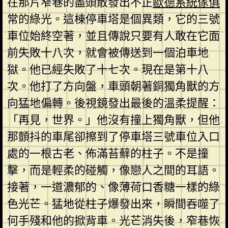
在那片窄巷的盡頭散發出不正
歐德系統傢俱
常的綠光。這棟停車塔是個異類，它的三號
車位始終空著，並且傳說只要有人敢在它面
前失敗十八次，就會被傳送到一個泊車地
獄。他已經失敗了十七次。現在是第十八
次。他打了方向盤，車頭朝著銅獨角獸的方
向猛地偏轉。後視鏡發出最後的溫柔提醒：
「再見，世界。」他沒有撞上獨角獸，但他
那顫抖的車尾卻擦到了停車塔三號車位入口
處的一根古老、佈滿苔蘚的柱子。不是撞
擊，而是輕柔的碰觸，像戀人之間的耳語。
接著，一道濃郁的、像薄荷口香糖一樣的綠
色光芒。猛地從柱子爆發出來，瞬間吞噬了
何手殘和他的掀背車。光芒消失後，窄巷恢