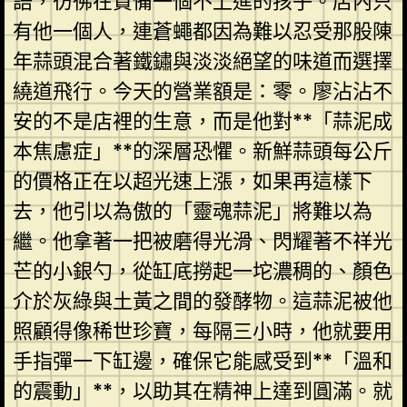
語，彷彿在責備一個不上進的孩子。店內只
有他一個人，連蒼蠅都因為難以忍受那股陳
年蒜頭混合著鐵鏽與淡淡絕望的味道而選擇
繞道飛行。今天的營業額是：零。廖沾沾不
安的不是店裡的生意，而是他對**「蒜泥成
本焦慮症」**的深層恐懼。新鮮蒜頭每公斤
的價格正在以超光速上漲，如果再這樣下
去，他引以為傲的「靈魂蒜泥」將難以為
繼。他拿著一把被磨得光滑、閃耀著不祥光
芒的小銀勺，從缸底撈起一坨濃稠的、顏色
介於灰綠與土黃之間的發酵物。這蒜泥被他
照顧得像稀世珍寶，每隔三小時，他就要用
手指彈一下缸邊，確保它能感受到**「溫和
的震動」**，以助其在精神上達到圓滿。就