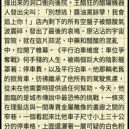
撞出來的洞口衝向後院。王醋狂的醋罐機器
人發出尖叫：「別想逃！醬油黨餘孽！我會
追上你！」店內剩下的所有空盤子被醋酸氣
波震碎，發出了最後的哀鳴。廖沾沾的宇宙
冒險，就在這片蒜泥、中藥和醋酸的混亂
中，拉開了帷幕。《平行泊車維度：車位爭
奪戰》何手殘的人生，被兩個巨大的陰影籠
罩著：停車費，以及平行泊車。他那輛老舊
的掀背車，彷彿繼承了他所有的駕駛焦慮，
從未在他需要時提供過任何幫助。今天，他
面臨的是城市傳說中最恐怖的挑戰，一條夾
在理髮店與一間專賣金屬雕像的畫廊之間的
窄巷。一個看起來比他車子尺寸小上三十公
分的停車格，上面還灑著一層可疑的白色粉