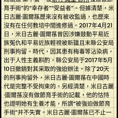
育手術”的“幸存者”“受益者”。但據清楚，米
日古麗·圖爾蓀歷來沒有被收監過，也歷來
沒有在任何教培中間進修過。2017年4月21
日，米日古麗·圖爾蓀曾因涉嫌鼓動平易近
族冤仇和平易近族輕視被新疆且末縣公安局
刑事拘留。時代，因其患有梅毒等沾染病，
出于人性主義斟酌，縣公安局于2017年5月
10日撤銷對其采取的強迫辦法。除了20天
的刑事拘留外，米日古麗·圖爾蓀在中國時
代是完整不受拘束的。另經清楚，米日古麗
·圖爾蓀沒有做節育手術的記載，他的怙恃
也證明她有生養才能，所謂“被強迫做節育
手術”并不失實。米日古麗·圖爾蓀已不止一