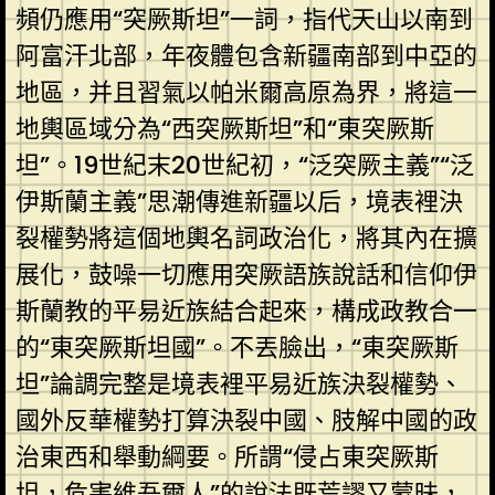
頻仍應用“突厥斯坦”一詞，指代天山以南到
阿富汗北部，年夜體包含新疆南部到中亞的
地區，并且習氣以帕米爾高原為界，將這一
地輿區域分為“西突厥斯坦”和“東突厥斯
坦”。19世紀末20世紀初，“泛突厥主義”“泛
伊斯蘭主義”思潮傳進新疆以后，境表裡決
裂權勢將這個地輿名詞政治化，將其內在擴
展化，鼓噪一切應用突厥語族說話和信仰伊
斯蘭教的平易近族結合起來，構成政教合一
的“東突厥斯坦國”。不丟臉出，“東突厥斯
坦”論調完整是境表裡平易近族決裂權勢、
國外反華權勢打算決裂中國、肢解中國的政
治東西和舉動綱要。所謂“侵占東突厥斯
坦，危害維吾爾人”的說法既荒謬又蒙昧，