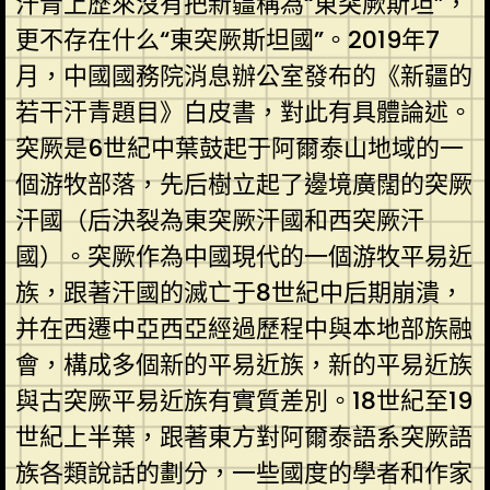
汗青上歷來沒有把新疆稱為“東突厥斯坦”，
更不存在什么“東突厥斯坦國”。2019年7
月，中國國務院消息辦公室發布的《新疆的
若干汗青題目》白皮書，對此有具體論述。
突厥是6世紀中葉鼓起于阿爾泰山地域的一
個游牧部落，先后樹立起了邊境廣闊的突厥
汗國（后決裂為東突厥汗國和西突厥汗
國）。突厥作為中國現代的一個游牧平易近
族，跟著汗國的滅亡于8世紀中后期崩潰，
并在西遷中亞西亞經過歷程中與本地部族融
會，構成多個新的平易近族，新的平易近族
與古突厥平易近族有實質差別。18世紀至19
世紀上半葉，跟著東方對阿爾泰語系突厥語
族各類說話的劃分，一些國度的學者和作家