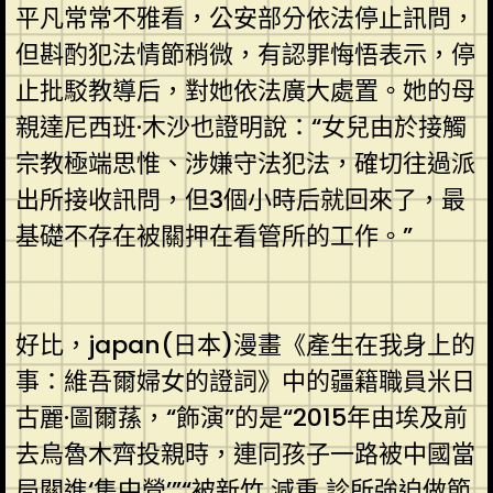
平凡常常不雅看，公安部分依法停止訊問，
但斟酌犯法情節稍微，有認罪悔悟表示，停
止批駁教導后，對她依法廣大處置。她的母
親達尼西班·木沙也證明說：“女兒由於接觸
宗教極端思惟、涉嫌守法犯法，確切往過派
出所接收訊問，但3個小時后就回來了，最
基礎不存在被關押在看管所的工作。”
好比，japan(日本)漫畫《產生在我身上的
事：維吾爾婦女的證詞》中的疆籍職員米日
古麗·圖爾蓀，“飾演”的是“2015年由埃及前
去烏魯木齊投親時，連同孩子一路被中國當
局關進‘集中營’”“被
新竹 減重 診所
強迫做節