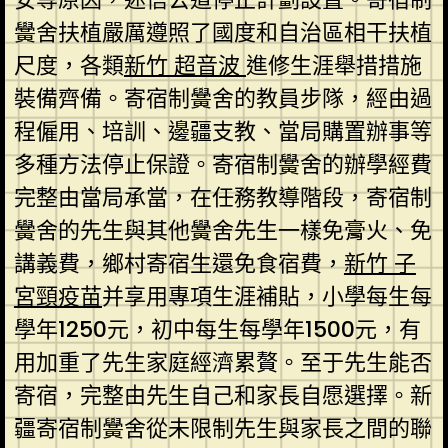
黌舍扶植嚴厲遵照了國度和自治區相干扶植
尺度，各類
新竹 超音波
進修生涯舉措措施
裝備齊備。寄宿制黌舍的教員步隊，經由過
程僱用、培訓、邊疆支教、當局購置辦事等
多種方法停止保證。寄宿制黌舍的辦學經費
完整由當局承當，在任務教導階段，寄宿制
黌舍的先生與其他黌舍先生一樣免膏火、免
講義費，鄉村寄宿生還免食宿費，
新竹 子
宮頸疫苗
并享用專項生涯補貼，小學每生每
學年1250元，初中每生每學年1500元，有
用加重了先生家庭經濟累贅。至于先生能否
寄宿，完整由先生自己和家長自愿選擇。新
疆寄宿制黌舍從未限制先生與家長之間的聯