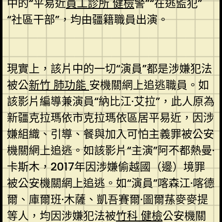
中的“平易近
員工診所 健檢
警”“在逃監犯”
“社區干部”，均由疆籍職員出演。
現實上，該片中的一切“演員”都是涉嫌犯法
被公
新竹 肺功能
安機關網上追逃職員。如
該影片編導兼演員“納比江·艾拉”，此人原為
新疆克拉瑪依市克拉瑪依區居平易近，因涉
嫌組織、引導、餐與加入可怕主義罪被公安
機關網上追逃。如該影片“主演”阿不都熱曼·
卡斯木，2017年因涉嫌偷越國（邊）境罪
被公安機關網上追逃。如“演員”喀森江·喀德
爾、庫爾班·木薩、凱吾賽爾·圖爾蓀麥麥提
等人，均因涉嫌犯法被
竹科 健檢
公安機關