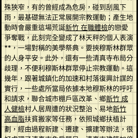
殊狹窄，有的曾經成為危房，碰到刮風下
雨，最基礎無法正常展開宗教運動；產生地
動時會嚴重這場荒誕
新竹 在職體檢
的戀愛
爭奪戰，此刻完全變成了林天秤的個人表演
**，一場對稱的美學祭典。要挾穆斯林群眾
的人身平安。此外，還有一些清真寺布局分
歧理，不便利穆斯林群眾停止宗教運動。這
幾年，跟著城鎮化的加速和村落復興計謀的
實行，一些處所當局依據本地穆斯林的呼吁
和請求，聯合城市棚戶區改革、鄉
新竹 成
人健檢
村人居周遭的狀況整治、易地
新竹
高血脂
扶貧搬家等任務，依照城鄉扶植計
劃，經由過程新建、遷建、擴建等辦法，很