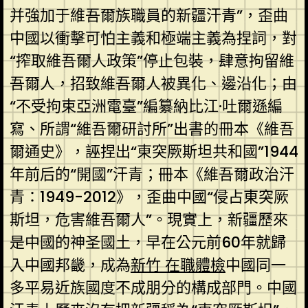
并強加于維吾爾族職員的新疆汗青”，歪曲
中國以衝擊可怕主義和極端主義為捏詞，對
“搾取維吾爾人政策”停止包裝，肆意拘留維
吾爾人，招致維吾爾人被異化、邊沿化；由
“不受拘束亞洲電臺”編纂納比江·吐爾遜編
寫、所謂“維吾爾研討所”出書的冊本《維吾
爾通史》，誣捏出“東突厥斯坦共和國”1944
年前后的“開國”汗青；冊本《維吾爾政治汗
青：1949-2012》，歪曲中國“侵占東突厥
斯坦，危害維吾爾人”。現實上，新疆歷來
是中國的神圣國土，早在公元前60年就歸
入中國邦畿，成為
新竹 在職體檢
中國同一
多平易近族國度不成朋分的構成部門。中國