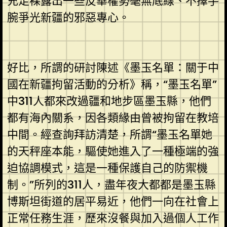
充足裸露出一些反華權勢毫無底線、不擇手
腕爭光新疆的邪惡專心。
好比，所謂的研討陳述《墨玉名單：關于中
國在新疆拘留活動的分析》稱，“墨玉名單”
中311人都來改過疆和地步區墨玉縣，他們
都有海內關系，因各類緣由曾被拘留在教培
中間。經查詢拜訪清楚，所謂“墨玉名單她
的天秤座本能，驅使她進入了一種極端的強
迫協調模式，這是一種保護自己的防禦機
制。”所列的311人，盡年夜大都都是墨玉縣
博斯坦街道的居平易近，他們一向在社會上
正常任務生涯，歷來沒餐與加入過個人工作