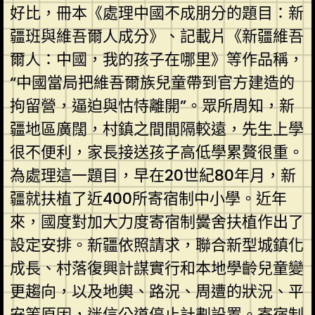
好比，冊本《處理中國不成朋分的題目：新
疆班與維吾爾人成分》、記載片《新疆維吾
爾人：中國，我的孩子在哪里》等作品稱，
“中國當局把維吾爾族兒童帶到官方建造的
拘留營，逼迫與怙恃離開”。眾所周知，新
疆地區廣闊，村鎮之間間隔較遠，先生上學
很不便利，家長接送孩子高低學累贅很重。
為處理這一題目，早在20世紀80年月，新
疆就扶植了近400所寄宿制中小學。近年
來，國度對加大力度寄宿制黌舍扶植作出了
設定安排。新疆依照請求，聯合新型城鎮化
成長、村落復興計謀實行和本地學齡兒童變
更趨向，以及地輿、路況、周遭的狀況、平
安等原因，迷信公道停止計劃設置。寄宿制