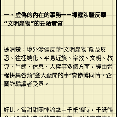
一、虛偽的內在的事務——裸露涉疆反華
“文明產物”的丑陋實質
據清楚，境外涉疆反華“文明產物”觸及反
恐、往極端化、平易近族、宗教、文明、教
導、生齒、休息、人權等多個方面，經由過
程拼集各類“聳人聽聞的事”賣慘博同情，企
圖詐騙讀者受眾。
好比，當甜甜圈悖論擊中千紙鶴時，千紙鶴