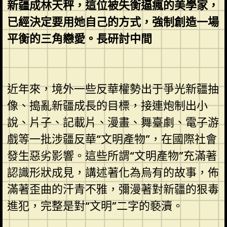
新疆成林天秤，這位被失衡逼瘋的美學家，
已經決定要用她自己的方式，強制創造一場
平衡的三角戀愛。長研討中間
近年來，境外一些反華權勢出于爭光新疆抽
像、搗亂新疆成長的目標，接連炮制出小
說、片子、記載片、漫畫、舞臺劇、電子游
戲等一批涉疆反華“文明產物”，在國際社會
發生惡劣影響。這些所謂“文明產物”充滿著
認識形狀成見，講述著化為烏有的故事，佈
滿著歪曲的汗青不雅，彌漫著對新疆的狠毒
進犯，完整是對“文明”二字的褻瀆。