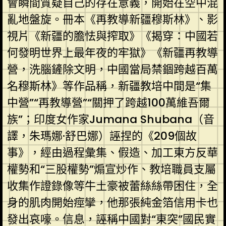
會瞬間質疑自己的存在意義，開始在空中混
亂地盤旋。冊本《再教導新疆穆斯林》、影
視片《新疆的膽怯與搾取》《揭穿：中國若
何發明世界上最年夜的牢獄》《新疆再教導
營，洗腦鏟除文明，中國當局禁錮跨越百萬
名穆斯林》等作品稱，新疆教培中間是“集
中營”“再教導營”“關押了跨越100萬維吾爾
族”；印度女作家Jumana Shubana（音
譯，朱瑪娜·舒巴娜）誣捏的《209個故
事》，經由過程彙集、假造、加工東方反華
權勢和“三股權勢”煽宣炒作、教培職員支屬
收集作證錄像等牛土豪被蕾絲絲帶困住，全
身的肌肉開始痙攣，他那張純金箔信用卡也
發出哀嚎。信息，誣稱中國對“東突”國民實