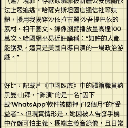
（邊）境罪、存款欺騙罪被新疆公安機關依
法上彀追逃。哈薩克斯坦國度通信社等媒
體，援用我揭穿沙依拉古麗·沙吾提巴依的
素材，相干圖文、錄像瀏覽播放量高達100
萬次。哈國網平易近評論稱：“如許的人都
能獲獎，這真是美國自導自演的一場政治游
戲。”
好比，記載片《中國臥底》中的疆籍職員熱
黑曼·山拜，“飾演”的是一名“因下
載‘WhatsApp’軟件被關押了12個月”的“受
益者”。但現實情形是，她因被人告發手機
中存儲可怕主義、極端主義音錄像，且日常