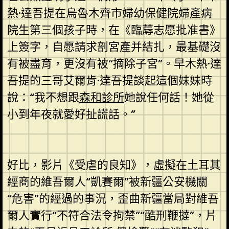
熱·達吾提在烏魯木齊市婦幼保健院婦產病
院生第三個孩子時，在《臨蓐志愿批准書》
上簽字，自愿請求剖宮產并結扎，最基礎沒
有被盡育，更沒有被“摘除子宮”。早木熱·達
吾提的三哥艾爾肯·達吾提談起這個妹妹時
說：“我不想跟
森和診所
她說任何話！她從
小到年夜就愛好扯謊話。”
好比，影片《受虐的良知》，虛擬在土耳其
經商的維吾爾人“凱賽爾”被新疆公安機關
“危害”的經過的事況，歪曲新疆當局對維吾
爾人實行“不符合法令拘禁”“酷刑鞭撻”，片