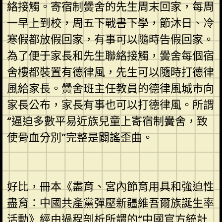
絡接觸。寄宿制黌舍的先生周末回家，每周
一早上到校，周五下戰書下學，節沐日、冷
寒假都放假回家，有事可以隨時告假回家。
為了便于家長和先生聯絡接觸，黌舍每個宿
舍樓都裝置有德律風，先生可以隨時打德律
風給家長。黌舍班主任教員的德律風城市向
家長公布，家長有事也可以打德律風。所謂
“逼迫多數平易近族兒童上寄宿制黌舍，致
使骨血分別”完整是闢謠歪曲。
好比，冊本《盡育、宮內節育用具和強迫性
盡育：中國共產黨彈壓新疆維吾爾族誕生率
活動》經由過程剖析所謂的“中國官方統計