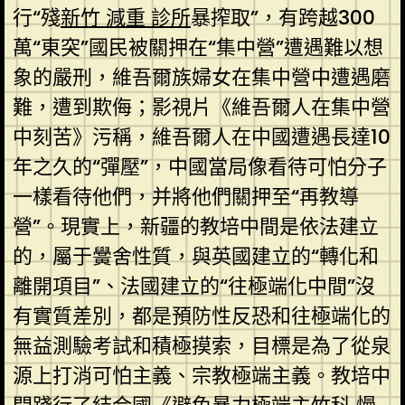
行“殘
新竹 減重 診所
暴搾取”，有跨越300
萬“東突”國民被關押在“集中營”遭遇難以想
象的嚴刑，維吾爾族婦女在集中營中遭遇磨
難，遭到欺侮；影視片《維吾爾人在集中營
中刻苦》污稱，維吾爾人在中國遭遇長達10
年之久的“彈壓”，中國當局像看待可怕分子
一樣看待他們，并將他們關押至“再教導
營”。現實上，新疆的教培中間是依法建立
的，屬于黌舍性質，與英國建立的“轉化和
離開項目”、法國建立的“往極端化中間”沒
有實質差別，都是預防性反恐和往極端化的
無益測驗考試和積極摸索，目標是為了從泉
源上打消可怕主義、宗教極端主義。教培中