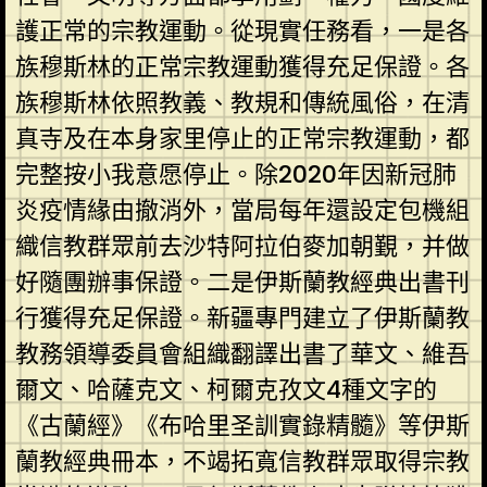
護正常的宗教運動。從現實任務看，一是各
族穆斯林的正常宗教運動獲得充足保證。各
族穆斯林依照教義、教規和傳統風俗，在清
真寺及在本身家里停止的正常宗教運動，都
完整按小我意愿停止。除2020年因新冠肺
炎疫情緣由撤消外，當局每年還設定包機組
織信教群眾前去沙特阿拉伯麥加朝覲，并做
好隨團辦事保證。二是伊斯蘭教經典出書刊
行獲得充足保證。新疆專門建立了伊斯蘭教
教務領導委員會組織翻譯出書了華文、維吾
爾文、哈薩克文、柯爾克孜文4種文字的
《古蘭經》《布哈里圣訓實錄精髓》等伊斯
蘭教經典冊本，不竭拓寬信教群眾取得宗教