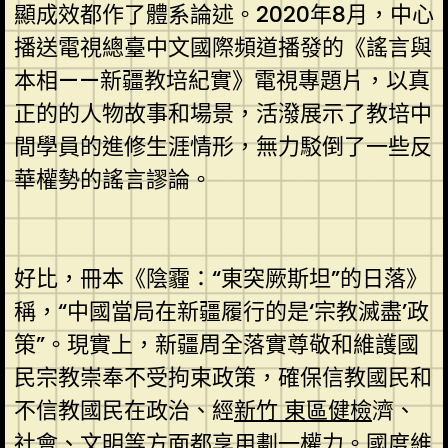
顯成效都作了體系論述。2020年8月，中心
播送電視總臺中文國際頻道播發的《謠言與
本相——新疆教培紀實》電視專題片，以真
正的的人物故事和場景，活潑展示了教培中
間學員的進修生涯情形，無力駁倒了一些反
華權勢的謠言謬論。
好比，冊本《陰霾：“東突厥斯坦”的日落》
稱，“中國當局在新疆履行的是‘宗教滅盡’政
策”。現實上，新疆周全落實尊敬和維護國
民宗教崇奉不受拘束政策，確保信教國民和
不信教國民在政治、經
新竹 東區健檢
濟、
社會、文明等方面都享用劃一權力。國度維