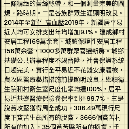
一條精緻的蕾絲絲帶，和一個測量完美的圓
規。路時期。二是各族群眾生涯顯明改良。
2014年至
新竹 高血壓
2019年，新疆居平易
近人均可安排支出年均增加9.1%。建成鄉村
安居工程169萬余套、城鎮保證性安居工程
156萬余套，1000多萬群眾喜遷新房。城鄉
基礎公共辦事程度不竭晉陞，社會保證系統
日趨完美，實行全平易近不花錢安康體檢，
農牧區醫療舉措措施前提顯明改良，鄉鎮衛
生院和村衛生室尺度化率均達100%，居平
易近基礎醫療保險參保率到達99.7%。三是
脫貧攻堅獲得周全成功。306.49萬現行尺
度下貧苦生齒所有的脫貧，3666個貧苦村
所有的加入，35個貧苦縣所有的摘帽，千