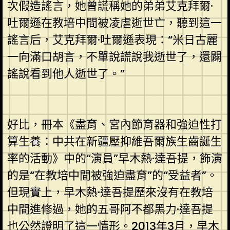
次假造謠言，她曾謊稱她的弟弟艾克拜爾·
吐爾遜在教培中間被凌虐逝世亡，聽到這一
謠言后，艾克拜爾·吐爾遜表現：“米日古麗
一向滿口胡言，不單說謊說我逝世了，還闢
謠說看到他人逝世了。”
好比，冊本《盡育、宮內節育器和強迫性打
算生養：中共在新疆壓抑維吾爾族生齒誕生
率的活動》中的“演員”早木熱·達吾提，飾演
的是“在教培中間被強迫盡育”的“受益者”。
但現實上，早木熱·達吾提歷來沒有在教培
中間進修過，她的五哥阿不都黑力·達吾提
也公然證明了這一情形。2013年3月，早木