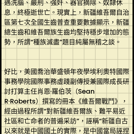
遇洗腦、嚴刑、強奸、器官摘除、奴隸休
息，終極逝世亡。現實上，新疆維吾爾自治
區第七次全國生齒普查重要數據顯示，新疆
總生齒和維吾爾族生齒均堅持穩步增加的態
勢，所謂“種族滅盡”題目純屬無稽之談。
好比，美國喬治華盛頓年夜學埃利奧特國際
事務學院國際事務虛踐副傳授兼國際成長研
討打算主任肖恩·羅伯茨（Sean
R·Roberts）撰寫的冊本《維吾爾戰鬥》，
經由過程所謂“對新疆維吾爾族、難平易近
社區和亡命者的普遍采訪”，誣稱“新疆自古
以來就是中國國土的實際，是中國當局誣捏