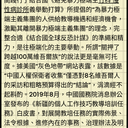
間踐行了結合國《避免暴力極端主
竹科 慢
性病診所
義舉動打算》所提倡的“為暴力極
端主義集團的人供給教導機遇和經濟機會，
激勵其離開暴力極端主義集團”的理念，完
整合適《結合國全球反恐計謀》的準繩和精
力，是往極端化的主要舉動。所謂“關押了
跨越100萬維吾爾族”的說法更是毫無可托
度。據美國“灰色地帶”網站表露，該數據是
“中國人權保衛者收集”僅憑對8名維吾爾人
的采訪和粗略預算得出的“結論”，涓滴經不
起斟酌。2019年8月，中國國務院消息辦公
室發布的《新疆的個人工作技巧教導培訓任
務》白皮書，對展開教培任務的實際佈景、
法令根據、進修內在的事務、治理辦法及明