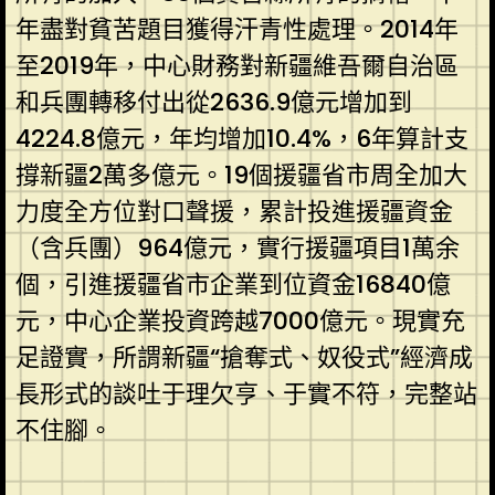
年盡對貧苦題目獲得汗青性處理。2014年
至2019年，中心財務對新疆維吾爾自治區
和兵團轉移付出從2636.9億元增加到
4224.8億元，年均增加10.4%，6年算計支
撐新疆2萬多億元。19個援疆省市周全加大
力度全方位對口聲援，累計投進援疆資金
（含兵團）964億元，實行援疆項目1萬余
個，引進援疆省市企業到位資金16840億
元，中心企業投資跨越7000億元。現實充
足證實，所謂新疆“搶奪式、奴役式”經濟成
長形式的談吐于理欠亨、于實不符，完整站
不住腳。