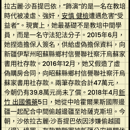
拉古麗·沙吾提巴依，“飾演”的是一名在教培
時代被凌虐、強奸，
安慎 健檢
遭遇危害“受
益者”。現實上，她最基礎不是教培中間學
員，而是一名守法犯法分子。2015年6月，
她捏造擔保人簽名，供給虛偽擔保資料，向
新疆伊犁州昭蘇縣鄉村信譽聯社察汗烏蘇家
書用社存款。2016年12月，她又假造了虛
偽購房合同，向昭蘇縣鄉村信譽聯社察汗烏
蘇家書用社存款。兩筆存款合計47萬元，
今朝仍有39.8萬元尚未了償。2018年4月
新
竹 出國備藥
5日，她從中哈霍爾果斯國際邊
疆一起配合中間偷越邊疆至哈薩克斯坦。今
朝，沙依拉古麗·沙吾提巴依因涉嫌偷越國