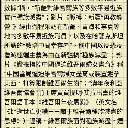
數據”稱，“新疆對維吾爾族等多數平易近族
實行種族滅盡”；影片《脈搏：新疆“再教導
營”》經由過程采訪在新疆、青海和寧夏等
地的多數平易近族職員，以及在哈薩克斯坦
所謂的“教培中間幸存者”，稱中國以反恐及
覆滅極端主義為由在新疆搞“種族滅盡”；影
片《證據指控中國逼迫維吾爾婦女盡育》稱
“中國當局逼迫維吾爾婦女盡育或裝置避孕
東西，打算限制維吾爾生齒”；“澳年夜利亞
維吾爾協會”前主席買買提明·艾拉出書的維
吾爾語冊本《維吾爾年夜屠戮》（英文名
《比逝世亡更糟——關于維吾爾種族滅盡的
思慮》）誣稱，維吾爾族面對種族滅盡，遭