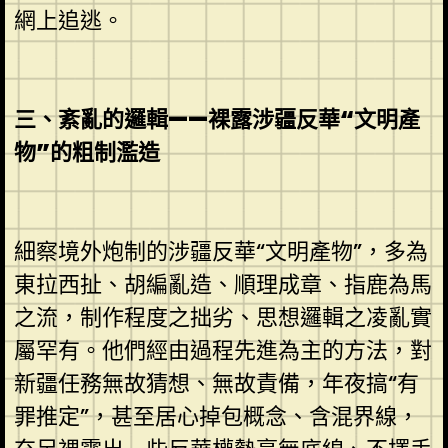
網上追逃。
三、紊亂的邏輯——裸露涉疆反華“文明產
物”的粗制濫造
細察境外炮制的涉疆反華“文明產物”，多為
東拉西扯、胡編亂造、順理成章、指鹿為馬
之流，制作程度之拙劣、思想邏輯之凌亂實
屬罕有。他們經由過程先進為主的方法，對
新疆任務無故猜想、無故責備，年夜搞“有
罪推定”，甚至居心掉包概念、含混界線，