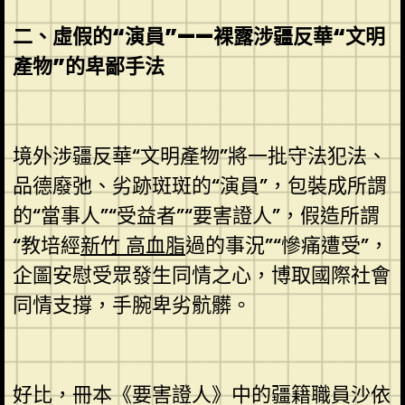
二、虛假的“演員”——裸露涉疆反華“文明
產物”的卑鄙手法
境外涉疆反華“文明產物”將一批守法犯法、
品德廢弛、劣跡斑斑的“演員”，包裝成所謂
的“當事人”“受益者”“要害證人”，假造所謂
“教培經
新竹 高血脂
過的事況”“慘痛遭受”，
企圖安慰受眾發生同情之心，博取國際社會
同情支撐，手腕卑劣骯髒。
好比，冊本《要害證人》中的疆籍職員沙依