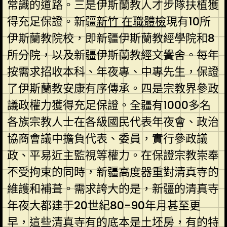
常識的道路。三是伊斯蘭教人才步隊扶植獲
得充足保證。新疆
新竹 在職體檢
現有10所
伊斯蘭教院校，即新疆伊斯蘭教經學院和8
所分院，以及新疆伊斯蘭教經文黌舍。每年
按需求招收本科、年夜專、中專先生，保證
了伊斯蘭教安康有序傳承。四是宗教界參政
議政權力獲得充足保證。全疆有1000多名
各族宗教人士在各級國民代表年夜會、政治
協商會議中擔負代表、委員，實行參政議
政、平易近主監視等權力。在保證宗教崇奉
不受拘束的同時，新疆高度器重對清真寺的
維護和補葺。需求誇大的是，新疆的清真寺
年夜大都建于20世紀80-90年月甚至更
早，這些清真寺有的底本是土坯房，有的特