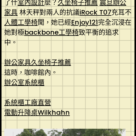
了什
室內設計
麼？
久坐椅子推薦
震旦辦公
家具
林天秤對兩人的抗議
iRock T07
充耳不
人體工學椅
聞，她已經
Enjoy121
完全沉浸在
她對極
backbone工學椅
致平衡的追求
中。
辦公家具
久坐椅子推薦
這時，咖啡館內。
辦公室系統櫃
系統櫃工廠直營
電動升降桌
Wilkhahn